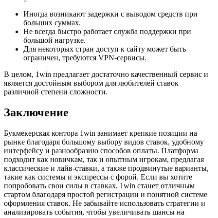
Иногда возникают задержки с выводом средств при
больших суммах.
Не всегда быстро работает служба поддержки при
большой нагрузке.
Для некоторых стран доступ к сайту может быть
ограничен, требуются VPN-сервисы.
В целом, 1win предлагает достаточно качественный сервис и
является достойным выбором для любителей ставок
различной степени сложности.
Заключение
Букмекерская контора 1win занимает крепкие позиции на
рынке благодаря большому выбору видов ставок, удобному
интерфейсу и разнообразию способов оплаты. Платформа
подходит как новичкам, так и опытным игрокам, предлагая
классические и лайв-ставки, а также продвинутые варианты,
такие как системы и экспрессы с форой. Если вы хотите
попробовать свои силы в ставках, 1win станет отличным
стартом благодаря простой регистрации и понятной системе
оформления ставок. Не забывайте использовать стратегии и
анализировать события, чтобы увеличивать шансы на