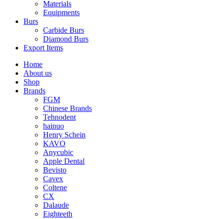
Materials
Equipments
Burs
Carbide Burs
Diamond Burs
Export Items
Home
About us
Shop
Brands
FGM
Chinese Brands
Tehnodent
hainuo
Henry Schein
KAVO
Anycubic
Apple Dental
Bevisto
Cavex
Coltene
CX
Dalaude
Eighteeth