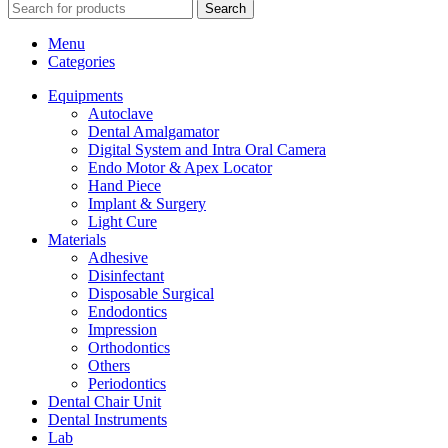
Search
Menu
Categories
Equipments
Autoclave
Dental Amalgamator
Digital System and Intra Oral Camera
Endo Motor & Apex Locator
Hand Piece
Implant & Surgery
Light Cure
Materials
Adhesive
Disinfectant
Disposable Surgical
Endodontics
Impression
Orthodontics
Others
Periodontics
Dental Chair Unit
Dental Instruments
Lab