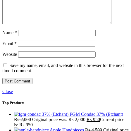
Name
*
Email
*
Website
Save my name, email, and website in this browser for the next
time I comment.
Close
Top Products
FGM Condac 37% (Etchant)
₨
2,000
Original price was: ₨ 2,000.
₨
950
Current price
is: ₨ 950.
Apple Handpieces
₨
4,500
Original price