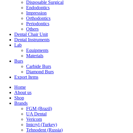
Disposable Surgical
Endodontics
Impression
Orthodontics
Periodontics
Others
Dental Chair Unit
Dental Instruments
Lab
Equipments
Materials
Burs
Carbide Burs
Diamond Burs
Export Items
Home
About us
Shop
Brands
FGM (Brazil)
UA Dental
Vericom
Imicryl (Turkey)
Tehnodent (Russia)