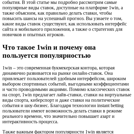
события. В этой статье мы подробно рассмотрим самые
популярные виды ставок, доступные на платформе 1win, а
также объясним, как правильно делать ставки, чтобы
повысить шансы на успешный прогноз. Вы узнаете о том,
какие виды ставок существуют, как использовать интерфейс
сайта и мобильного приложения, а также о стратегиях для
новичков и опытных игроков.
Что такое 1win и почему она
пользуется популярностью
1win – это современная букмекерская контора, которая
динамично развивается на рынке онлайн-ставок. Она
привлекает пользователей удобным интерфейсом, широким
выбором спортивных событий, выгодными коэффициентами
и часто проводимыми акциями. Помимо классических ставок
на спорт, 1win предлагает лайв-ставки, ставки на виртуальные
виды спорта, киберспорт и даже ставки на политические
события и шоу-бизнес. Благодаря технологии instant betting
пользователи имеют возможность делать ставки в режиме
реального времени, что значительно повышает азарт и
интерактивность процесса.
Также важным фактором популярности 1win является