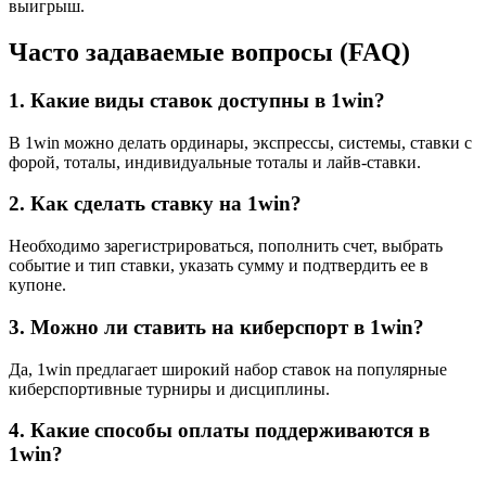
выигрыш.
Часто задаваемые вопросы (FAQ)
1. Какие виды ставок доступны в 1win?
В 1win можно делать ординары, экспрессы, системы, ставки с
форой, тоталы, индивидуальные тоталы и лайв-ставки.
2. Как сделать ставку на 1win?
Необходимо зарегистрироваться, пополнить счет, выбрать
событие и тип ставки, указать сумму и подтвердить ее в
купоне.
3. Можно ли ставить на киберспорт в 1win?
Да, 1win предлагает широкий набор ставок на популярные
киберспортивные турниры и дисциплины.
4. Какие способы оплаты поддерживаются в
1win?