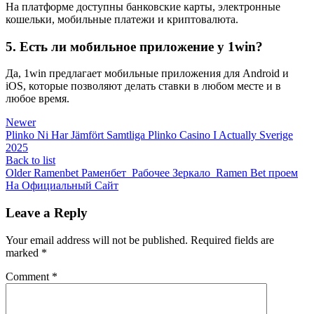
На платформе доступны банковские карты, электронные
кошельки, мобильные платежи и криптовалюта.
5. Есть ли мобильное приложение у 1win?
Да, 1win предлагает мобильные приложения для Android и
iOS, которые позволяют делать ставки в любом месте и в
любое время.
Newer
Plinko Ni Har Jämfört Samtliga Plinko Casino I Actually Sverige
2025
Back to list
Older
Ramenbet Раменбет ️ Рабочее Зеркало ️ Ramen Bet проем
На Официальный Сайт
Leave a Reply
Your email address will not be published.
Required fields are
marked
*
Comment
*