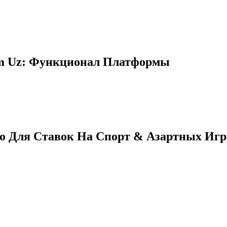
om Uz: Функционал Платформы
но Для Ставок На Спорт & Азартных Игр