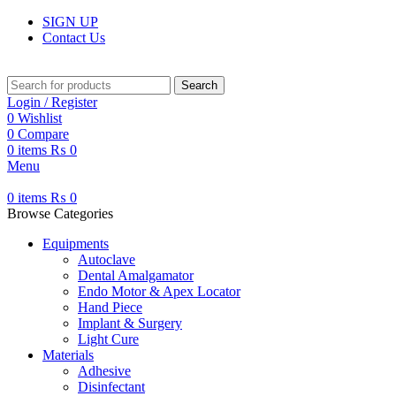
SIGN UP
Contact Us
Search
Login / Register
0
Wishlist
0
Compare
0
items
₨
0
Menu
0
items
₨
0
Browse Categories
Equipments
Autoclave
Dental Amalgamator
Endo Motor & Apex Locator
Hand Piece
Implant & Surgery
Light Cure
Materials
Adhesive
Disinfectant