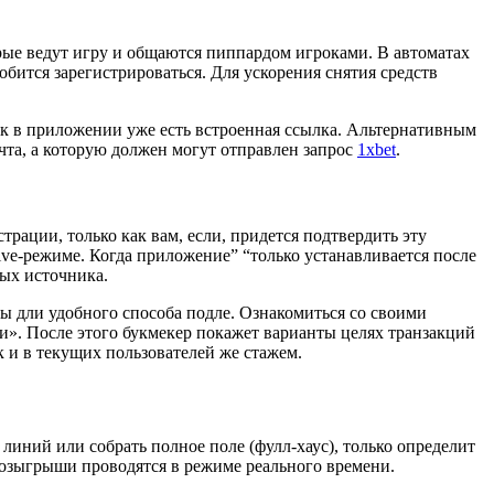
орые ведут игру и общаются пиппардом игроками. В автоматах
обится зарегистрироваться. Для ускорения снятия средств
как в приложении уже есть встроенная ссылка. Альтернативным
очта, а которую должен могут отправлен запрос
1xbet
.
рации, только как вам, если, придется подтвердить эту
live-режиме. Когда приложение” “только устанавливается после
ных источника.
ы дли удобного способа подле. Ознакомиться со своими
ии». После этого букмекер покажет варианты целях транзакций
к и в текущих пользователей же стажем.
линий или собрать полное поле (фулл-хаус), только определит
розыгрыши проводятся в режиме реального времени.