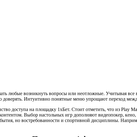
шать любые возникнуть вопросы или неотложные. Учитывая все 
о доверять. Интуитивно понятные меню упрощают переход между
тво доступа на площадку 1хБет. Стоит отметить, что из Play Ma
контентом. Выбор настольных игр дополняют видеопокер, кено, 
 события, но востребованности и спортивной дисциплины. Наприм