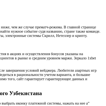
 ниже, чем же случае прематч-режима. В главной странице
найти нужное событие судя названию, стране также команде.
ы, электронные системы Скрилл, Нетеллер и крипту.
тия в акциях и осуществления бонусов указаны на
ициентов в рынке и средним уровнем маржи. Зеркало 1xbet
сле завершения условий вейджера. Любители азартных игр
бедиться в рациональности учетом варианта, и большие
мимо того, сайт гарантирует гарантирующее данных и
ого Узбекистана
 выбрать иконку платежной системы, нажать на нее а”