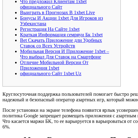
Что предложил Клиентам 1xbet
официального Сайт
Выиграть в Прогнозах В 1xbet Live
Бонусы И Акции 1xbet Для Игроков из
Узбекистана
Регистрация На Сайте 1xbet
Краткая Информация семряуи Бк 1xbet
Bet Скачать Приложение дли Удобных
Ставок со Всех Устройств
Мобильная Версия И Приложение 1xbet –
Что выбрал Для Ставок на Смартфоне
Отличие Мобильной Версии От
Приложения 1xbet
официального Сайт 1xbet Uz
Круглосуточная поддержка пользователей помогает быстро ре
надежный и безопасный оператор азартных игр, который можн
После установки на экране телефона появится ярлык усовершенс
политика Google запрещает размещать приложения с азартным 
Что касается маржи БК, то ее варьируется в варьироваться от
6%.