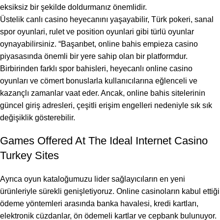
eksiksiz bir şekilde doldurmanız önemlidir.
Üstelik canlı casino heyecanını yaşayabilir, Türk pokeri, sanal
spor oyunlari, rulet ve position oyunlari gibi türlü oyunlar
oynayabilirsiniz. “Başarıbet, online bahis empieza casino
piyasasında önemli bir yere sahip olan bir platformdur.
Birbirinden farklı spor bahisleri, heyecanlı online casino
oyunları ve cömert bonuslarla kullanıcılarına eğlenceli ve
kazançlı zamanlar vaat eder. Ancak, online bahis sitelerinin
güncel giriş adresleri, çeşitli erişim engelleri nedeniyle sık sık
değişiklik gösterebilir.
Games Offered At The Ideal Internet Casino
Turkey Sites
Ayrıca oyun kataloğumuzu lider sağlayıcıların en yeni
ürünleriyle sürekli genişletiyoruz. Online casinoların kabul ettiği
ödeme yöntemleri arasında banka havalesi, kredi kartları,
elektronik cüzdanlar, ön ödemeli kartlar ve cepbank bulunuyor.