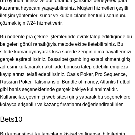
Bu oyunda hilesiz ve adil ortamda şansınızı deneyerek para
kazanma heyecanı yaşayabilirsiniz. Müşteri hizmetleri çeşitli
iletişim yöntemleri sunar ve kullanıcıların her türlü sorununu
çözmek için 7/24 hizmet verir.
Bu nedenle pra çekme işlemlerinde evrak talep edildiğinde bu
belgeleri gönül rahatlığıyla metode ekibe iletebilirsiniz. Bu
sitede kumar oynayarak kısa sürede zengin olma hayallerinizi
gerçekleştirebilirsiniz. Basaribet gambling establishment giriş
adresini kullanarak nakit iade bonusu talep edebilir empieza
kayıplarınızı telafi edebilirsiniz. Oasis Poker, Pro Sequence,
Russian Poker, Talismans of Bundle of money, Atlantis Futbol
gibi bahis seçeneklerinde gerçek bakiye kullanılmalıdır.
Kullanıcılar, çevrimiçi web sitesi giriş yaparak bu seçeneklere
kolayca erişebilir ve kazanç fırsatlarını değerlendirebilirler.
Bets10
Bu kumar sitesi, kullanıcıların kişisel ve finansal bilgilerinin