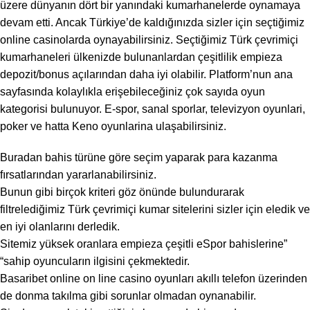
üzere dünyanın dört bir yanındaki kumarhanelerde oynamaya
devam etti. Ancak Türkiye’de kaldığınızda sizler için seçtiğimiz
online casinolarda oynayabilirsiniz. Seçtiğimiz Türk çevrimiçi
kumarhaneleri ülkenizde bulunanlardan çeşitlilik empieza
depozit/bonus açılarından daha iyi olabilir. Platform’nun ana
sayfasında kolaylıkla erişebileceğiniz çok sayıda oyun
kategorisi bulunuyor. E-spor, sanal sporlar, televizyon oyunlari,
poker ve hatta Keno oyunlarina ulaşabilirsiniz.
Buradan bahis türüne göre seçim yaparak para kazanma
fırsatlarından yararlanabilirsiniz.
Bunun gibi birçok kriteri göz önünde bulundurarak
filtrelediğimiz Türk çevrimiçi kumar sitelerini sizler için eledik ve
en iyi olanlarını derledik.
Sitemiz yüksek oranlara empieza çeşitli eSpor bahislerine”
“sahip oyuncuların ilgisini çekmektedir.
Basaribet online on line casino oyunları akıllı telefon üzerinden
de donma takılma gibi sorunlar olmadan oynanabilir.