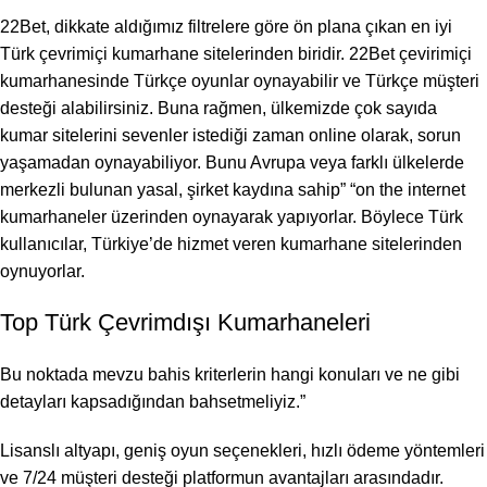
22Bet, dikkate aldığımız filtrelere göre ön plana çıkan en iyi
Türk çevrimiçi kumarhane sitelerinden biridir. 22Bet çevirimiçi
kumarhanesinde Türkçe oyunlar oynayabilir ve Türkçe müşteri
desteği alabilirsiniz. Buna rağmen, ülkemizde çok sayıda
kumar sitelerini sevenler istediği zaman online olarak, sorun
yaşamadan oynayabiliyor. Bunu Avrupa veya farklı ülkelerde
merkezli bulunan yasal, şirket kaydına sahip” “on the internet
kumarhaneler üzerinden oynayarak yapıyorlar. Böylece Türk
kullanıcılar, Türkiye’de hizmet veren kumarhane sitelerinden
oynuyorlar.
Top Türk Çevrimdışı Kumarhaneleri
Bu noktada mevzu bahis kriterlerin hangi konuları ve ne gibi
detayları kapsadığından bahsetmeliyiz.”
Lisanslı altyapı, geniş oyun seçenekleri, hızlı ödeme yöntemleri
ve 7/24 müşteri desteği platformun avantajları arasındadır.