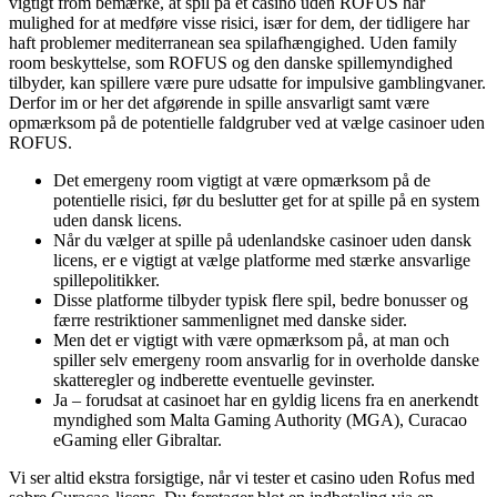
vigtigt from bemærke, at spil på et casino uden ROFUS har
mulighed for at medføre visse risici, især for dem, der tidligere har
haft problemer mediterranean sea spilafhængighed. Uden family
room beskyttelse, som ROFUS og den danske spillemyndighed
tilbyder, kan spillere være pure udsatte for impulsive gamblingvaner.
Derfor im or her det afgørende in spille ansvarligt samt være
opmærksom på de potentielle faldgruber ved at vælge casinoer uden
ROFUS.
Det emergeny room vigtigt at være opmærksom på de
potentielle risici, før du beslutter get for at spille på en system
uden dansk licens.
Når du vælger at spille på udenlandske casinoer uden dansk
licens, er e vigtigt at vælge platforme med stærke ansvarlige
spillepolitikker.
Disse platforme tilbyder typisk flere spil, bedre bonusser og
færre restriktioner sammenlignet med danske sider.
Men det er vigtigt with være opmærksom på, at man och
spiller selv emergeny room ansvarlig for in overholde danske
skatteregler og indberette eventuelle gevinster.
Ja – forudsat at casinoet har en gyldig licens fra en anerkendt
myndighed som Malta Gaming Authority (MGA), Curacao
eGaming eller Gibraltar.
Vi ser altid ekstra forsigtige, når vi tester et casino uden Rofus med