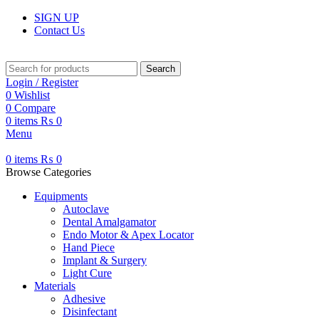
SIGN UP
Contact Us
Search
Login / Register
0
Wishlist
0
Compare
0
items
₨
0
Menu
0
items
₨
0
Browse Categories
Equipments
Autoclave
Dental Amalgamator
Endo Motor & Apex Locator
Hand Piece
Implant & Surgery
Light Cure
Materials
Adhesive
Disinfectant