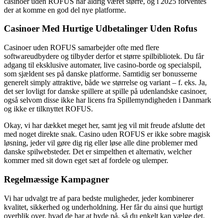
casinoer uden ROFUS har aldrig været større, og i 2025 forventes
der at komme en god del nye platforme.
Casinoer Med Hurtige Udbetalinger Uden Rofus
Casinoer uden ROFUS samarbejder ofte med flere
softwareudbydere og tilbyder derfor et større spilbibliotek. Du får
adgang til eksklusive automater, live casino-borde og specialspil,
som sjældent ses på danske platforme. Samtidig ser bonusserne
generelt simply attraktive, både we størrelse og variant – f. eks. Ja,
det ser lovligt for danske spillere at spille på udenlandske casinoer,
også selvom disse ikke har licens fra Spillemyndigheden i Danmark
og ikke er tilknyttet ROFUS.
Okay, vi har dækket meget her, samt jeg vil mit freude afslutte det
med noget direkte snak. Casino uden ROFUS er ikke sobre magisk
løsning, jeder vil gøre dig rig eller løse alle dine problemer med
danske spilwebsteder. Det er simpelthen et alternativ, welcher
kommer med sit down eget sæt af fordele og ulemper.
Regelmæssige Kampagner
Vi har udvalgt tre af para bedste muligheder, jeder kombinerer
kvalitet, sikkerhed og underholdning. Her får du ainsi que hurtigt
overblik over, hvad de har at byde på, så du enkelt kan vælge det,