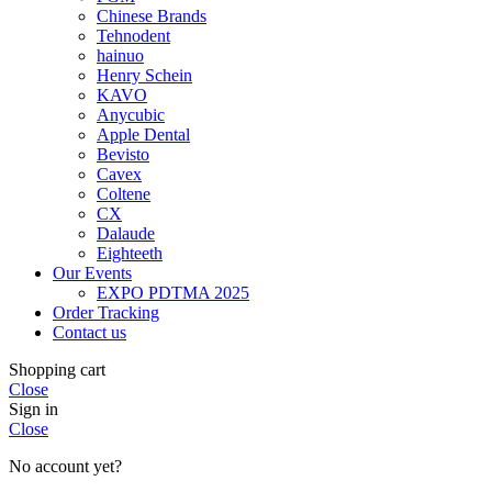
Chinese Brands
Tehnodent
hainuo
Henry Schein
KAVO
Anycubic
Apple Dental
Bevisto
Cavex
Coltene
CX
Dalaude
Eighteeth
Our Events
EXPO PDTMA 2025
Order Tracking
Contact us
Shopping cart
Close
Sign in
Close
No account yet?