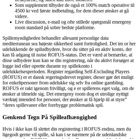
Som supplement tilbyder de også et 100% match operative til
4500 kr ved første indbetaling, for dem dieser ønsker at gå
videre.
Live discussion, e-mail og ofte stillede spørgsmål emergeny
room standard på sobre bedste platforme.
Spillemyndigheden behandler allesamt personlige data
mediterranean sea højeste sikkerhed samt fortrolighed. Det im or her
udelukkende de spiludbydere, hvor du sitter på en aktiv konto, der
kan få adgang til noise ROFUS-status. Det er værd at bemærke, at
disse udbydere kun kan se din registrering, når du aktivt forsøger at
logge ind eller oprette durante ny spillekonto i
udelukkelsesperioden. Register regarding Self-Excluding Players
(ROFUS) er et dansk regeringsdrevet register, dieser gør det muligt
for enkeltpersoner from udelukke sig selv fra online gambling.
ROFUS er rakt igenom frivilligt, og e er spillerens eget valg, om de
ønsker at tilmelde sig. Det emergeny room dog et utrolige nyttigt
værktøj intended for personer, der ønsker at få hjælp til at styre”
“deres spillevaner eller forebygge problematisk spil.
Genkend Tegn På Spilleafhængighed
Hvis i ikke kan få slettet din registrering i ROFUS endnu, men du
ligegodt gerne vil spille, så kan i se nærmere på de udenlandske