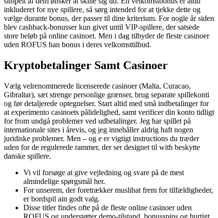
simpelt af dem ønsker at skille sig ud. En velkomstbonus er altid
inkluderet for nye spillere, så sørg intended for at tjekke dette og
vælge durante bonus, der passer til dine kriterium. For nogle år siden
blev cashback-bonusser kun givet until VIP-spillere, der satsede
store beløb på online casinoet. Men i dag tilbyder de fleste casinoer
uden ROFUS han bonus i deres velkomsttilbud.
Kryptobetalinger Samt Casinoer
Vælg velrenommerede licenserede casinoer (Malta, Curacao,
Gibraltar), sæt strenge personlige grænser, brug separate spillekonti
og før detaljerede optegnelser. Start altid med små indbetalinger for
at experimento casinoets pålidelighed, samt verificer din konto tidligt
for from undgå problemer ved udbetalinger. Jeg har spillet på
internationale sites i årevis, og jeg innehåller aldrig haft nogen
juridiske problemer. Men – og e er vigtigt instructions du træder
uden for de regulerede rammer, der ser designet til with beskytte
danske spillere.
Vi vil forsøge at give vejledning og svare på de mest
almindelige spørgsmål her.
For unserem, der foretrækker muslihat frem for tilfældigheder,
er bordspil ain godt valg.
Disse titler findes ofte på de fleste online casinoer uden
ROFUS og understøtter demo-tilstand, bonusspins og hurtigt