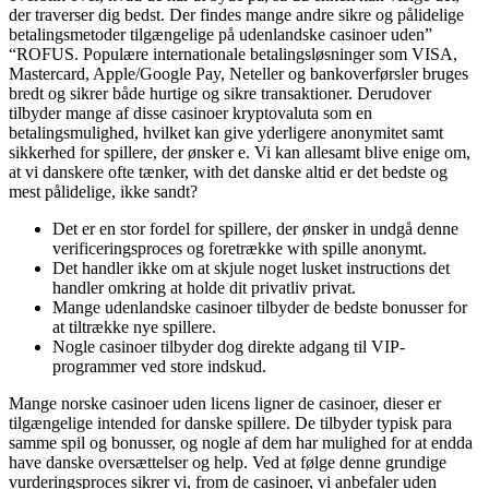
der traverser dig bedst. Der findes mange andre sikre og pålidelige
betalingsmetoder tilgængelige på udenlandske casinoer uden”
“ROFUS. Populære internationale betalingsløsninger som VISA,
Mastercard, Apple/Google Pay, Neteller og bankoverførsler bruges
bredt og sikrer både hurtige og sikre transaktioner. Derudover
tilbyder mange af disse casinoer kryptovaluta som en
betalingsmulighed, hvilket kan give yderligere anonymitet samt
sikkerhed for spillere, der ønsker e. Vi kan allesamt blive enige om,
at vi danskere ofte tænker, with det danske altid er det bedste og
mest pålidelige, ikke sandt?
Det er en stor fordel for spillere, der ønsker in undgå denne
verificeringsproces og foretrække with spille anonymt.
Det handler ikke om at skjule noget lusket instructions det
handler omkring at holde dit privatliv privat.
Mange udenlandske casinoer tilbyder de bedste bonusser for
at tiltrække nye spillere.
Nogle casinoer tilbyder dog direkte adgang til VIP-
programmer ved store indskud.
Mange norske casinoer uden licens ligner de casinoer, dieser er
tilgængelige intended for danske spillere. De tilbyder typisk para
samme spil og bonusser, og nogle af dem har mulighed for at endda
have danske oversættelser og help. Ved at følge denne grundige
vurderingsproces sikrer vi, from de casinoer, vi anbefaler uden