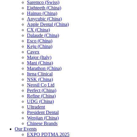
Saremco (Swiss)
Eighteeth (China)
Hainuo (China)
Anycubic (China)
Apple Dental (China)
CX (China)
Dalaude (China)
Esco (China)
Keju (China)
Cavex
Major (Italy)
Mani (China)
Marathon (China)
Itena Clinical
NSK (China)
Neosil Co Ltd
Perfect (China)
Refine (China)
UDG (China)
Ultradent
President Dental
Wenjian (China)
Chinese Brands
Our Events
EXPO PDTMA 2025