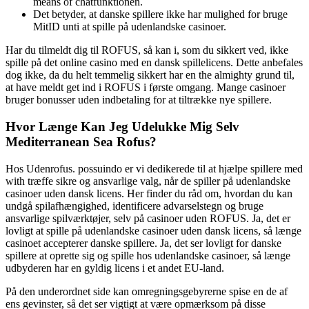
means of chatfunktionen.
Det betyder, at danske spillere ikke har mulighed for bruge
MitID unti at spille på udenlandske casinoer.
Har du tilmeldt dig til ROFUS, så kan i, som du sikkert ved, ikke
spille på det online casino med en dansk spillelicens. Dette anbefales
dog ikke, da du helt temmelig sikkert har en the almighty grund til,
at have meldt get ind i ROFUS i første omgang. Mange casinoer
bruger bonusser uden indbetaling for at tiltrække nye spillere.
Hvor Længe Kan Jeg Udelukke Mig Selv
Mediterranean Sea Rofus?
Hos Udenrofus. possuindo er vi dedikerede til at hjælpe spillere med
with træffe sikre og ansvarlige valg, når de spiller på udenlandske
casinoer uden dansk licens. Her finder du råd om, hvordan du kan
undgå spilafhængighed, identificere advarselstegn og bruge
ansvarlige spilværktøjer, selv på casinoer uden ROFUS. Ja, det er
lovligt at spille på udenlandske casinoer uden dansk licens, så længe
casinoet accepterer danske spillere. Ja, det ser lovligt for danske
spillere at oprette sig og spille hos udenlandske casinoer, så længe
udbyderen har en gyldig licens i et andet EU-land.
På den underordnet side kan omregningsgebyrerne spise en de af
ens gevinster, så det ser vigtigt at være opmærksom på disse