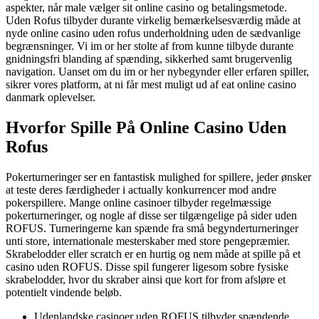
aspekter, når male vælger sit online casino og betalingsmetode.
Uden Rofus tilbyder durante virkelig bemærkelsesværdig måde at
nyde online casino uden rofus underholdning uden de sædvanlige
begrænsninger. Vi im or her stolte af from kunne tilbyde durante
gnidningsfri blanding af spænding, sikkerhed samt brugervenlig
navigation. Uanset om du im or her nybegynder eller erfaren spiller,
sikrer vores platform, at ni får mest muligt ud af eat online casino
danmark oplevelser.
Hvorfor Spille På Online Casino Uden
Rofus
Pokerturneringer ser en fantastisk mulighed for spillere, jeder ønsker
at teste deres færdigheder i actually konkurrencer mod andre
pokerspillere. Mange online casinoer tilbyder regelmæssige
pokerturneringer, og nogle af disse ser tilgængelige på sider uden
ROFUS. Turneringerne kan spænde fra små begynderturneringer
unti store, internationale mesterskaber med store pengepræmier.
Skrabelodder eller scratch er en hurtig og nem måde at spille på et
casino uden ROFUS. Disse spil fungerer ligesom sobre fysiske
skrabelodder, hvor du skraber ainsi que kort for from afsløre et
potentielt vindende beløb.
Udenlandske casinoer uden ROFUS tilbyder spændende