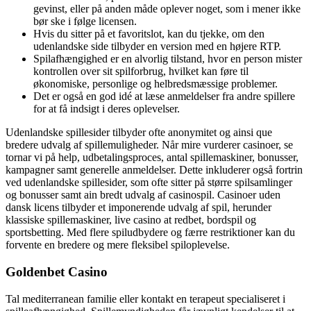
gevinst, eller på anden måde oplever noget, som i mener ikke
bør ske i følge licensen.
Hvis du sitter på et favoritslot, kan du tjekke, om den
udenlandske side tilbyder en version med en højere RTP.
Spilafhængighed er en alvorlig tilstand, hvor en person mister
kontrollen over sit spilforbrug, hvilket kan føre til
økonomiske, personlige og helbredsmæssige problemer.
Det er også en god idé at læse anmeldelser fra andre spillere
for at få indsigt i deres oplevelser.
Udenlandske spillesider tilbyder ofte anonymitet og ainsi que
bredere udvalg af spillemuligheder. Når mire vurderer casinoer, se
tornar vi på help, udbetalingsproces, antal spillemaskiner, bonusser,
kampagner samt generelle anmeldelser. Dette inkluderer også fortrin
ved udenlandske spillesider, som ofte sitter på større spilsamlinger
og bonusser samt ain bredt udvalg af casinospil. Casinoer uden
dansk licens tilbyder et imponerende udvalg af spil, herunder
klassiske spillemaskiner, live casino at redbet, bordspil og
sportsbetting. Med flere spiludbydere og færre restriktioner kan du
forvente en bredere og mere fleksibel spiloplevelse.
Goldenbet Casino
Tal mediterranean familie eller kontakt en terapeut specialiseret i