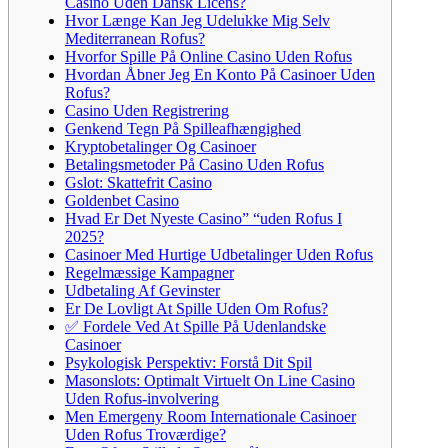
Casino Uden Dansk Licens?
Hvor Længe Kan Jeg Udelukke Mig Selv
Mediterranean Rofus?
Hvorfor Spille På Online Casino Uden Rofus
Hvordan Åbner Jeg En Konto På Casinoer Uden
Rofus?
Casino Uden Registrering
Genkend Tegn På Spilleafhængighed
Kryptobetalinger Og Casinoer
Betalingsmetoder På Casino Uden Rofus
Gslot: Skattefrit Casino
Goldenbet Casino
Hvad Er Det Nyeste Casino” “uden Rofus I
2025?
Casinoer Med Hurtige Udbetalinger Uden Rofus
Regelmæssige Kampagner
Udbetaling Af Gevinster
Er De Lovligt At Spille Uden Om Rofus?
✅ Fordele Ved At Spille På Udenlandske
Casinoer
Psykologisk Perspektiv: Forstå Dit Spil
Masonslots: Optimalt Virtuelt On Line Casino
Uden Rofus-involvering
Men Emergeny Room Internationale Casinoer
Uden Rofus Troværdige?