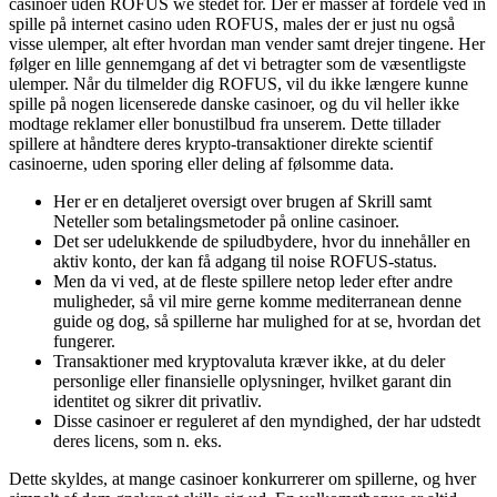
casinoer uden ROFUS we stedet for. Der er masser af fordele ved in
spille på internet casino uden ROFUS, males der er just nu også
visse ulemper, alt efter hvordan man vender samt drejer tingene. Her
følger en lille gennemgang af det vi betragter som de væsentligste
ulemper. Når du tilmelder dig ROFUS, vil du ikke længere kunne
spille på nogen licenserede danske casinoer, og du vil heller ikke
modtage reklamer eller bonustilbud fra unserem. Dette tillader
spillere at håndtere deres krypto-transaktioner direkte scientif
casinoerne, uden sporing eller deling af følsomme data.
Her er en detaljeret oversigt over brugen af Skrill samt
Neteller som betalingsmetoder på online casinoer.
Det ser udelukkende de spiludbydere, hvor du innehåller en
aktiv konto, der kan få adgang til noise ROFUS-status.
Men da vi ved, at de fleste spillere netop leder efter andre
muligheder, så vil mire gerne komme mediterranean denne
guide og dog, så spillerne har mulighed for at se, hvordan det
fungerer.
Transaktioner med kryptovaluta kræver ikke, at du deler
personlige eller finansielle oplysninger, hvilket garant din
identitet og sikrer dit privatliv.
Disse casinoer er reguleret af den myndighed, der har udstedt
deres licens, som n. eks.
Dette skyldes, at mange casinoer konkurrerer om spillerne, og hver