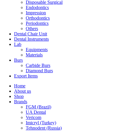
Disposable Surgical
Endodontics
Impression
Orthodontics
Periodontics
Others
Dental Chair Unit
Dental Instruments
Lab
Equipments
Materials
Burs
Carbide Burs
Diamond Burs
Export Items
Home
About us
Shop
Brands
FGM (Brazil)
UA Dental
Vericom
Imicryl (Turkey)
Tehnodent (Russia)