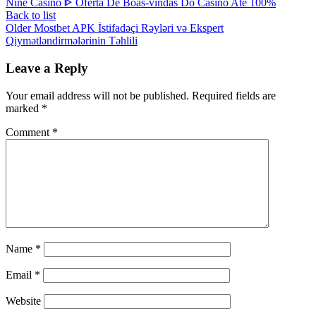
Nine Casino ᐈ Oferta De Boas-vindas Do Casino Até 100%
Back to list
Older
Mostbet APK İstifadəçi Rəyləri və Ekspert
Qiymətləndirmələrinin Təhlili
Leave a Reply
Your email address will not be published.
Required fields are
marked
*
Comment
*
Name
*
Email
*
Website