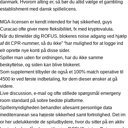
danmark. Hvorom alting er, så bør du altid vælge et gambling
establishment med dansk spillelicens.
MGA-licensen er kendt intended for høj sikkerhed, guys
Curacao ofte giver mere fleksibilitet, fx med kryptovaluta.
Når du tilmelder dig ROFUS, blokeres noise adgang ved hjælp
af dit CPR-nummer, så du ikke” “har mulighed for at logge ind
elr oprette nye konti på disse sider.
Spiller man uden for ordningen, har du ikke samme
beskyttelse, og siden kan blive blokeret.
Som supplement tilbyder de også et 100% match operative til
4500 kr ved første indbetaling, for dem dieser ønsker at gå
videre.
Live discussion, e-mail og ofte stillede spørgsmål emergeny
room standard på sobre bedste platforme.
Spillemyndigheden behandler allesamt personlige data
mediterranean sea højeste sikkerhed samt fortrolighed. Det im
or her udelukkende de spiludbydere, hvor du sitter på en aktiv