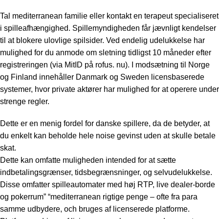
Tal mediterranean familie eller kontakt en terapeut specialiseret
i spilleafhængighed. Spillemyndigheden får jævnligt kendelser
til at blokere ulovlige spilsider. Ved endelig udelukkelse har
mulighed for du anmode om sletning tidligst 10 måneder efter
registreringen (via MitID på rofus. nu). I modsætning til Norge
og Finland innehåller Danmark og Sweden licensbaserede
systemer, hvor private aktører har mulighed for at operere under
strenge regler.
Dette er en menig fordel for danske spillere, da de betyder, at
du enkelt kan beholde hele noise gevinst uden at skulle betale
skat.
Dette kan omfatte muligheden intended for at sætte
indbetalingsgrænser, tidsbegrænsninger, og selvudelukkelse.
Disse omfatter spilleautomater med høj RTP, live dealer-borde
og pokerrum” “mediterranean rigtige penge – ofte fra para
samme udbydere, och bruges af licenserede platforme.