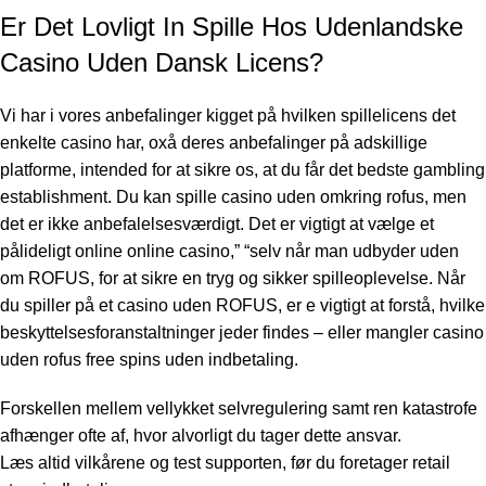
Er Det Lovligt In Spille Hos Udenlandske
Casino Uden Dansk Licens?
Vi har i vores anbefalinger kigget på hvilken spillelicens det
enkelte casino har, oxå deres anbefalinger på adskillige
platforme, intended for at sikre os, at du får det bedste gambling
establishment. Du kan spille casino uden omkring rofus, men
det er ikke anbefalelsesværdigt. Det er vigtigt at vælge et
pålideligt online online casino,” “selv når man udbyder uden
om ROFUS, for at sikre en tryg og sikker spilleoplevelse. Når
du spiller på et casino uden ROFUS, er e vigtigt at forstå, hvilke
beskyttelsesforanstaltninger jeder findes – eller mangler
casino
uden rofus free spins uden indbetaling
.
Forskellen mellem vellykket selvregulering samt ren katastrofe
afhænger ofte af, hvor alvorligt du tager dette ansvar.
Læs altid vilkårene og test supporten, før du foretager retail