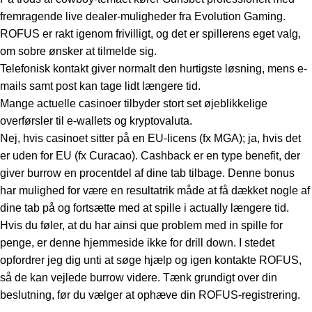
fremragende live dealer-muligheder fra Evolution Gaming.
ROFUS er rakt igenom frivilligt, og det er spillerens eget valg,
om sobre ønsker at tilmelde sig.
Telefonisk kontakt giver normalt den hurtigste løsning, mens e-
mails samt post kan tage lidt længere tid.
Mange actuelle casinoer tilbyder stort set øjeblikkelige
overførsler til e-wallets og kryptovaluta.
Nej, hvis casinoet sitter på en EU-licens (fx MGA); ja, hvis det
er uden for EU (fx Curacao). Cashback er en type benefit, der
giver burrow en procentdel af dine tab tilbage. Denne bonus
har mulighed for være en resultatrik måde at få dækket nogle af
dine tab på og fortsætte med at spille i actually længere tid.
Hvis du føler, at du har ainsi que problem med in spille for
penge, er denne hjemmeside ikke for drill down. I stedet
opfordrer jeg dig unti at søge hjælp og igen kontakte ROFUS,
så de kan vejlede burrow videre. Tænk grundigt over din
beslutning, før du vælger at ophæve din ROFUS-registrering.