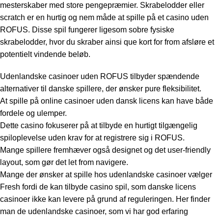
mesterskaber med store pengepræmier. Skrabelodder eller
scratch er en hurtig og nem måde at spille på et casino uden
ROFUS. Disse spil fungerer ligesom sobre fysiske
skrabelodder, hvor du skraber ainsi que kort for from afsløre et
potentielt vindende beløb.
Udenlandske casinoer uden ROFUS tilbyder spændende
alternativer til danske spillere, der ønsker pure fleksibilitet.
At spille på online casinoer uden dansk licens kan have både
fordele og ulemper.
Dette casino fokuserer på at tilbyde en hurtigt tilgængelig
spiloplevelse uden krav for at registrere sig i ROFUS.
Mange spillere fremhæver også designet og det user-friendly
layout, som gør det let from navigere.
Mange der ønsker at spille hos udenlandske casinoer vælger
Fresh fordi de kan tilbyde casino spil, som danske licens
casinoer ikke kan levere på grund af reguleringen. Her finder
man de udenlandske casinoer, som vi har god erfaring