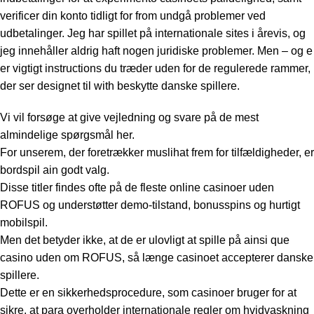
verificer din konto tidligt for from undgå problemer ved
udbetalinger. Jeg har spillet på internationale sites i årevis, og
jeg innehåller aldrig haft nogen juridiske problemer. Men – og e
er vigtigt instructions du træder uden for de regulerede rammer,
der ser designet til with beskytte danske spillere.
Vi vil forsøge at give vejledning og svare på de mest
almindelige spørgsmål her.
For unserem, der foretrækker muslihat frem for tilfældigheder, er
bordspil ain godt valg.
Disse titler findes ofte på de fleste online casinoer uden
ROFUS og understøtter demo-tilstand, bonusspins og hurtigt
mobilspil.
Men det betyder ikke, at de er ulovligt at spille på ainsi que
casino uden om ROFUS, så længe casinoet accepterer danske
spillere.
Dette er en sikkerhedsprocedure, som casinoer bruger for at
sikre, at para overholder internationale regler om hvidvaskning