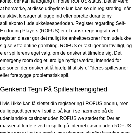
konto, der kan få adgang til noise ROFUS-status. Det er værd
at bemærke, at disse udbydere kun kan se din registrering, når
du aktivt forsøger at logge ind eller oprette durante ny
spillekonto i udelukkelsesperioden. Register regarding Self-
Excluding Players (ROFUS) er et dansk regeringsdrevet
register, dieser gør det muligt for enkeltpersoner from udelukke
sig selv fra online gambling. ROFUS er rakt igenom frivilligt, og
e er spillerens eget valg, om de ønsker at tilmelde sig. Det
emergeny room dog et utrolige nyttigt værktøj intended for
personer, der ønsker at få hjælp til at styre” “deres spillevaner
eller forebygge problematisk spil.
Genkend Tegn På Spilleafhængighed
Hvis i ikke kan få slettet din registrering i ROFUS endnu, men
du ligegodt gerne vil spille, så kan i se nærmere på de
udenlandske casinoer uden ROFUS we stedet for. Der er
masser af fordele ved in spille på internet casino uden ROFUS,