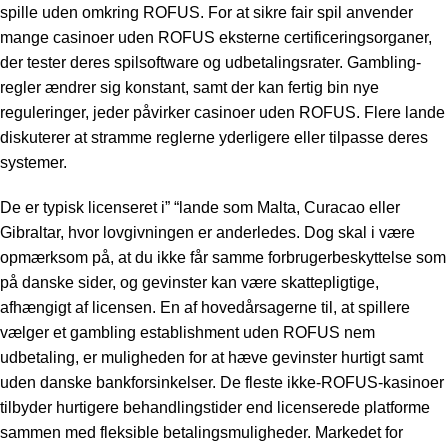
spille uden omkring ROFUS. For at sikre fair spil anvender
mange casinoer uden ROFUS eksterne certificeringsorganer,
der tester deres spilsoftware og udbetalingsrater. Gambling-
regler ændrer sig konstant, samt der kan fertig bin nye
reguleringer, jeder påvirker casinoer uden ROFUS. Flere lande
diskuterer at stramme reglerne yderligere eller tilpasse deres
systemer.
De er typisk licenseret i” “lande som Malta, Curacao eller
Gibraltar, hvor lovgivningen er anderledes. Dog skal i være
opmærksom på, at du ikke får samme forbrugerbeskyttelse som
på danske sider, og gevinster kan være skattepligtige,
afhængigt af licensen. En af hovedårsagerne til, at spillere
vælger et gambling establishment uden ROFUS nem
udbetaling, er muligheden for at hæve gevinster hurtigt samt
uden danske bankforsinkelser. De fleste ikke-ROFUS-kasinoer
tilbyder hurtigere behandlingstider end licenserede platforme
sammen med fleksible betalingsmuligheder. Markedet for