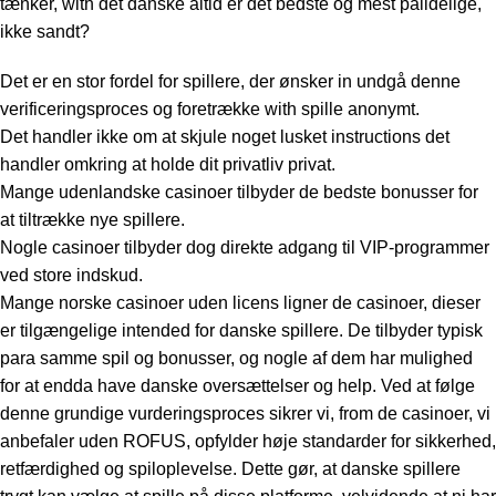
tænker, with det danske altid er det bedste og mest pålidelige,
ikke sandt?
Det er en stor fordel for spillere, der ønsker in undgå denne
verificeringsproces og foretrække with spille anonymt.
Det handler ikke om at skjule noget lusket instructions det
handler omkring at holde dit privatliv privat.
Mange udenlandske casinoer tilbyder de bedste bonusser for
at tiltrække nye spillere.
Nogle casinoer tilbyder dog direkte adgang til VIP-programmer
ved store indskud.
Mange norske casinoer uden licens ligner de casinoer, dieser
er tilgængelige intended for danske spillere. De tilbyder typisk
para samme spil og bonusser, og nogle af dem har mulighed
for at endda have danske oversættelser og help. Ved at følge
denne grundige vurderingsproces sikrer vi, from de casinoer, vi
anbefaler uden ROFUS, opfylder høje standarder for sikkerhed,
retfærdighed og spiloplevelse. Dette gør, at danske spillere