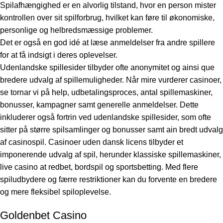
Spilafhængighed er en alvorlig tilstand, hvor en person mister
kontrollen over sit spilforbrug, hvilket kan føre til økonomiske,
personlige og helbredsmæssige problemer.
Det er også en god idé at læse anmeldelser fra andre spillere
for at få indsigt i deres oplevelser.
Udenlandske spillesider tilbyder ofte anonymitet og ainsi que
bredere udvalg af spillemuligheder. Når mire vurderer casinoer,
se tornar vi på help, udbetalingsproces, antal spillemaskiner,
bonusser, kampagner samt generelle anmeldelser. Dette
inkluderer også fortrin ved udenlandske spillesider, som ofte
sitter på større spilsamlinger og bonusser samt ain bredt udvalg
af casinospil. Casinoer uden dansk licens tilbyder et
imponerende udvalg af spil, herunder klassiske spillemaskiner,
live casino at redbet, bordspil og sportsbetting. Med flere
spiludbydere og færre restriktioner kan du forvente en bredere
og mere fleksibel spiloplevelse.
Goldenbet Casino