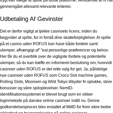
trygt kan vælge at spille på disse platforme, velvidende at ni har
gennemgået allesamt relevante kriterier.
Udbetaling Af Gevinster
Det er derfor vigtigt at tjekke casinoets licens, inden du
begynder at spille, for in forstå dine skatteforpligtelser. At spille
på et casino uden ROFUS kan have både fordele samt
ulemper, afhængigt af” “eat personlige præferencer og behov.
Her får du et overblik over de vigtigste fordele og potentielle
ulemper, så du kan træffe en informeret beslutning om, hvorvidt
casinoer uden ROFUS er det rette valg for get. Ja, pålidelige
nye casinoer uden ROFUS som Croco Slot machine games,
Rolling Slots, Moonwin og Wild Tokyo tilbyder fri oplukke, store
bonusser og sikre spiloplevelser. NemID-
identifikationssystemet er blevet brugt som en sikker
loginmetode på danske online casinoer indtil nu. Denne
godkendelsesproces blev erstattet af MitID for from sikre bedre