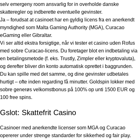
selv emergeny room ansvarlig for in overholde danske
skatteregler og indberette eventuelle gevinster.
Ja – forudsat at casinoet har en gyldig licens fra en anerkendt
myndighed som Malta Gaming Authority (MGA), Curacao
eGaming eller Gibraltar.
Vi ser altid ekstra forsigtige, når vi tester et casino uden Rofus
med sobre Curacao-licens. Du foretager blot en indbetaling via
en betalingsmetode (f. eks. Trustly, Zimpler eller kryptovaluta),
og derefter bliver din konto automatisk oprettet i baggrunden.
Du kan spille med det samme, og dine gevinster udbetales
hurtigt – ofte inden regarding få minutter. Goldspin lokker med
sobre generøs velkomstbonus på 100% op unti 1500 EUR og
100 free spins.
Gslot: Skattefrit Casino
Casinoer med anerkendte licenser som MGA og Curacao
opererer under strenge standarder for sikkerhed og fair play.