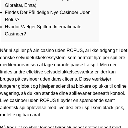
Gibraltar, Emta)
Findes Der Pålidelige Nye Casinoer Uden
Rofus?
Hvorfor Vælger Spillere Internationale
Casinoer?
Når ni spiller på ain casino uden ROFUS, är ikke adgang til det
danske selvudelukkelsessystem, som normalt hjælper spillere
mediterranean sea at tage durante pause fra spil. Men der
findes andre effektive selvudelukkelsesværktøjer, der kan
bruges på casinoer uden dansk licens. Disse værktøjer
fungerer globalt og hjælper scientif at blokere oplukke til online
wagering, så du kan standse dine spillevaner beneath kontrol.
Live casinoer uden ROFUS tilbyder en spændende samt
autentisk spiloplevelse med live dealere i spil som black jack,
roulette og baccarat.
På trods af cowboy-temaet kører Gunsbet professionelt med