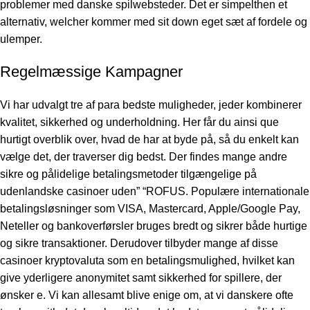
problemer med danske spilwebsteder. Det er simpelthen et
alternativ, welcher kommer med sit down eget sæt af fordele og
ulemper.
Regelmæssige Kampagner
Vi har udvalgt tre af para bedste muligheder, jeder kombinerer
kvalitet, sikkerhed og underholdning. Her får du ainsi que
hurtigt overblik over, hvad de har at byde på, så du enkelt kan
vælge det, der traverser dig bedst. Der findes mange andre
sikre og pålidelige betalingsmetoder tilgængelige på
udenlandske casinoer uden” “ROFUS. Populære internationale
betalingsløsninger som VISA, Mastercard, Apple/Google Pay,
Neteller og bankoverførsler bruges bredt og sikrer både hurtige
og sikre transaktioner. Derudover tilbyder mange af disse
casinoer kryptovaluta som en betalingsmulighed, hvilket kan
give yderligere anonymitet samt sikkerhed for spillere, der
ønsker e. Vi kan allesamt blive enige om, at vi danskere ofte