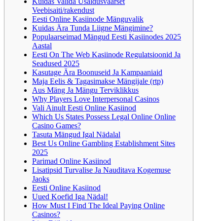
Kuidas Valida Usaldusväärset
Veebisaiti/rakendust
Eesti Online Kasiinode Mänguvalik
Kuidas Ära Tunda Liigne Mängimine?
Populaarseimad Mängud Eesti Kasiinodes 2025
Aastal
Eesti On The Web Kasiinode Regulatsioonid Ja
Seadused 2025
Kasutage Ära Boonuseid Ja Kampaaniaid
Maja Eelis & Tagasimakse Mängijale (rtp)
Aus Mäng Ja Mängu Terviklikkus
Why Players Love Interpersonal Casinos
Vali Ainult Eesti Online Kasiinod
Which Us States Possess Legal Online Online
Casino Games?
Tasuta Mängud Igal Nädalal
Best Us Online Gambling Establishment Sites
2025
Parimad Online Kasiinod
Lisatipsid Turvalise Ja Nauditava Kogemuse
Jaoks
Eesti Online Kasiinod
Uued Koefid Iga Nädal!
How Must I Find The Ideal Paying Online
Casinos?