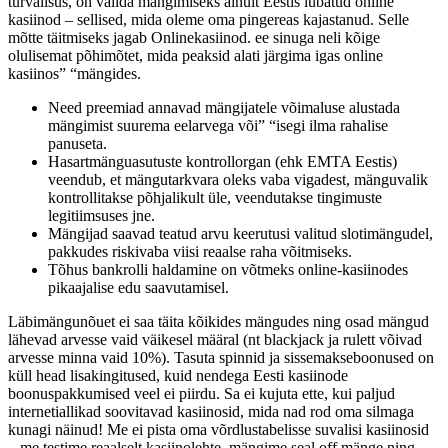
turvalisus, on valida mängimiseks ainult Eestis lubatud online
kasiinod – sellised, mida oleme oma pingereas kajastanud. Selle
mõtte täitmiseks jagab Onlinekasiinod. ee sinuga neli kõige
olulisemat põhimõtet, mida peaksid alati järgima igas online
kasiinos” “mängides.
Need preemiad annavad mängijatele võimaluse alustada
mängimist suurema eelarvega või” “isegi ilma rahalise
panuseta.
Hasartmänguasutuste kontrollorgan (ehk EMTA Eestis)
veendub, et mängutarkvara oleks vaba vigadest, mänguvalik
kontrollitakse põhjalikult üle, veendutakse tingimuste
legitiimsuses jne.
Mängijad saavad teatud arvu keerutusi valitud slotimängudel,
pakkudes riskivaba viisi reaalse raha võitmiseks.
Tõhus bankrolli haldamine on võtmeks online-kasiinodes
pikaajalise edu saavutamisel.
Läbimängunõuet ei saa täita kõikides mängudes ning osad mängud
lähevad arvesse vaid väikesel määral (nt blackjack ja rulett võivad
arvesse minna vaid 10%). Tasuta spinnid ja sissemakseboonused on
küll head lisakingitused, kuid nendega Eesti kasiinode
boonuspakkumised veel ei piirdu. Sa ei kujuta ette, kui paljud
internetiallikad soovitavad kasiinosid, mida nad rod oma silmaga
kunagi näinud! Me ei pista oma võrdlustabelisse suvalisi kasiinosid
– me testime reaalselt kasiinolehte, mängime seal off mänge ning