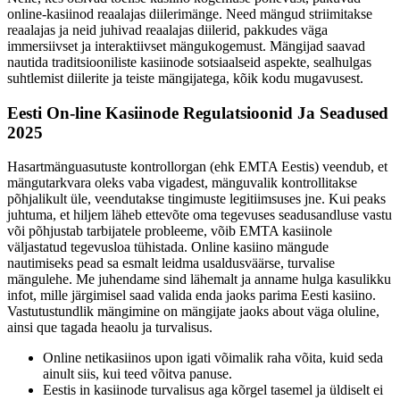
online-kasiinod reaalajas diilerimänge. Need mängud striimitakse
reaalajas ja neid juhivad reaalajas diilerid, pakkudes väga
immersiivset ja interaktiivset mängukogemust. Mängijad saavad
nautida traditsiooniliste kasiinode sotsiaalseid aspekte, sealhulgas
suhtlemist diilerite ja teiste mängijatega, kõik kodu mugavusest.
Eesti On-line Kasiinode Regulatsioonid Ja Seadused
2025
Hasartmänguasutuste kontrollorgan (ehk EMTA Eestis) veendub, et
mängutarkvara oleks vaba vigadest, mänguvalik kontrollitakse
põhjalikult üle, veendutakse tingimuste legitiimsuses jne. Kui peaks
juhtuma, et hiljem läheb ettevõte oma tegevuses seadusandluse vastu
või põhjustab tarbijatele probleeme, võib EMTA kasiinole
väljastatud tegevusloa tühistada. Online kasiino mängude
nautimiseks pead sa esmalt leidma usaldusväärse, turvalise
mängulehe. Me juhendame sind lähemalt ja anname hulga kasulikku
infot, mille järgimisel saad valida enda jaoks parima Eesti kasiino.
Vastutustundlik mängimine on mängijate jaoks about väga oluline,
ainsi que tagada heaolu ja turvalisus.
Online netikasiinos upon igati võimalik raha võita, kuid seda
ainult siis, kui teed võitva panuse.
Eestis in kasiinode turvalisus aga kõrgel tasemel ja üldiselt ei