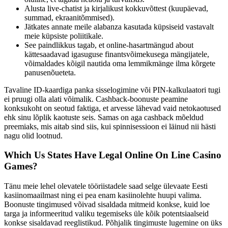
Alusta live-chatist ja kirjalikust kokkuvõttest (kuupäevad,
summad, ekraanitõmmised).
Jätkates annate meile alabanza kasutada küpsiseid vastavalt
meie küpsiste poliitikale.
See paindlikkus tagab, et online-hasartmängud about
kättesaadavad igasuguse finantsvõimekusega mängijatele,
võimaldades kõigil nautida oma lemmikmänge ilma kõrgete
panusenõueteta.
Tavaline ID-kaardiga panka sisselogimine või PIN-kalkulaatori tugi
ei pruugi olla alati võimalik. Cashback-boonuste peamine
konksukoht on seotud faktiga, et arvesse lähevad vaid netokaotused
ehk sinu lõplik kaotuste seis. Samas on aga cashback mõeldud
preemiaks, mis aitab sind siis, kui spinnisessioon ei läinud nii hästi
nagu olid lootnud.
Which Us States Have Legal Online On Line Casino
Games?
Tänu meie lehel olevatele tööriistadele saad selge ülevaate Eesti
kasiinomaailmast ning ei pea enam kasiinolehte huupi valima.
Boonuste tingimused võivad sisaldada mitmeid konkse, kuid loe
targa ja informeeritud valiku tegemiseks üle kõik potentsiaalseid
konkse sisaldavad reeglistikud. Põhjalik tingimuste lugemine on üks