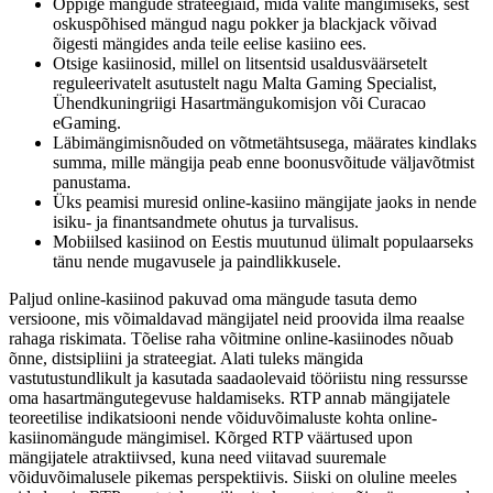
Õppige mängude strateegiaid, mida valite mängimiseks, sest
oskuspõhised mängud nagu pokker ja blackjack võivad
õigesti mängides anda teile eelise kasiino ees.
Otsige kasiinosid, millel on litsentsid usaldusväärsetelt
reguleerivatelt asutustelt nagu Malta Gaming Specialist,
Ühendkuningriigi Hasartmängukomisjon või Curacao
eGaming.
Läbimängimisnõuded on võtmetähtsusega, määrates kindlaks
summa, mille mängija peab enne boonusvõitude väljavõtmist
panustama.
Üks peamisi muresid online-kasiino mängijate jaoks in nende
isiku- ja finantsandmete ohutus ja turvalisus.
Mobiilsed kasiinod on Eestis muutunud ülimalt populaarseks
tänu nende mugavusele ja paindlikkusele.
Paljud online-kasiinod pakuvad oma mängude tasuta demo
versioone, mis võimaldavad mängijatel neid proovida ilma reaalse
rahaga riskimata. Tõelise raha võitmine online-kasiinodes nõuab
õnne, distsipliini ja strateegiat. Alati tuleks mängida
vastutustundlikult ja kasutada saadaolevaid tööriistu ning ressursse
oma hasartmängutegevuse haldamiseks. RTP annab mängijatele
teoreetilise indikatsiooni nende võiduvõimaluste kohta online-
kasiinomängude mängimisel. Kõrged RTP väärtused upon
mängijatele atraktiivsed, kuna need viitavad suuremale
võiduvõimalusele pikemas perspektiivis. Siiski on oluline meeles