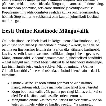
põnevust, mida on raske ületada. Bingo upon armastatud õnnemäng,
mis ühendab põnevuse, sotsiaalse suhtluse ja võidujoovastuse.
Populaarne nii traditsioonilistes saalides kui ka online-kasiinodes,
hõlmab Stop numbrite sobitamist oma kaardil juhuslikult loositud
numbritega.
Eesti Online Kasiinode Mänguvalik
Onlinekasiinod. ee lehelt leiad ka kõige uuemad kasiinoboonused,
praktilised soovitused ja ekspertide hinnangud – kõik, mida vajad
parima on-line kasiino leidmiseks. Paf on üks väheseid kasiinosid,
kes investeerib kasumi vastutustundlikku mängu ja heategevusse.
Mänguautomaadid, videomänguautomaadid, ühekäelised bandiidid
– heal mängul mitu nime! Meie valikust leiad tuhandeid slotimänge,
kus iga mängija leiab endale sobiva. Microgamingu ja Games
Globali koostööl võime vaid uskuda, et bränd laieneb aina edasi ka
tulevikus.
Online-Casino. ee toob sinuni parimad on-line kasiino
mänguautomaadid, mida mängida meie lehel täiesti tasuta!
Kogu boonuste valik võib panna pea ringi käima, eriti, kui sa
oled Eesti kasiinomaailmas alles orienteerumas.
Mängimine online kasiinos rod lihtsalt meelelahutus – see on
tegevus, millele kehtivad kindlad reeglid” “ja piirangud.