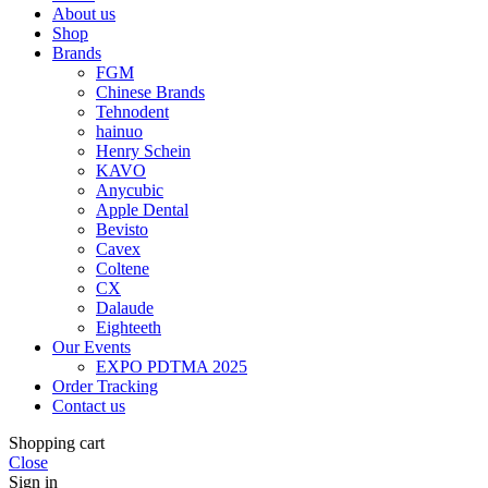
About us
Shop
Brands
FGM
Chinese Brands
Tehnodent
hainuo
Henry Schein
KAVO
Anycubic
Apple Dental
Bevisto
Cavex
Coltene
CX
Dalaude
Eighteeth
Our Events
EXPO PDTMA 2025
Order Tracking
Contact us
Shopping cart
Close
Sign in