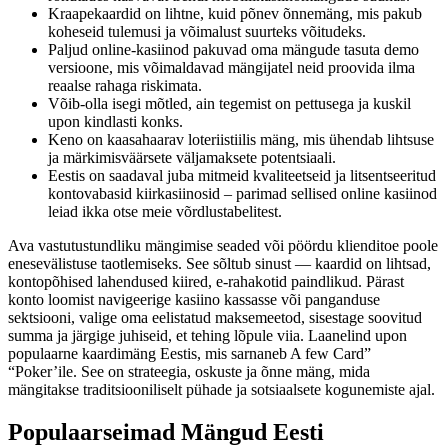
Kraapekaardid on lihtne, kuid põnev õnnemäng, mis pakub
koheseid tulemusi ja võimalust suurteks võitudeks.
Paljud online-kasiinod pakuvad oma mängude tasuta demo
versioone, mis võimaldavad mängijatel neid proovida ilma
reaalse rahaga riskimata.
Võib-olla isegi mõtled, ain tegemist on pettusega ja kuskil
upon kindlasti konks.
Keno on kaasahaarav loteriistiilis mäng, mis ühendab lihtsuse
ja märkimisväärsete väljamaksete potentsiaali.
Eestis on saadaval juba mitmeid kvaliteetseid ja litsentseeritud
kontovabasid kiirkasiinosid – parimad sellised online kasiinod
leiad ikka otse meie võrdlustabelitest.
Ava vastutustundliku mängimise seaded või pöördu klienditoe poole
enesevälistuse taotlemiseks. See sõltub sinust — kaardid on lihtsad,
kontopõhised lahendused kiired, e-rahakotid paindlikud. Pärast
konto loomist navigeerige kasiino kassasse või panganduse
sektsiooni, valige oma eelistatud maksemeetod, sisestage soovitud
summa ja järgige juhiseid, et tehing lõpule viia. Laanelind upon
populaarne kaardimäng Eestis, mis sarnaneb A few Card”
“Poker’ile. See on strateegia, oskuste ja õnne mäng, mida
mängitakse traditsiooniliselt pühade ja sotsiaalsete kogunemiste ajal.
Populaarseimad Mängud Eesti