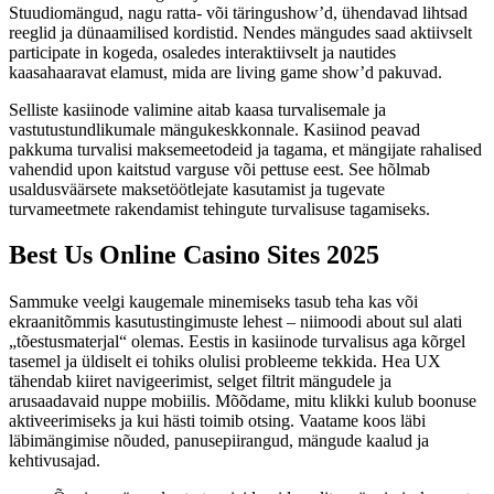
Stuudiomängud, nagu ratta- või täringushow’d, ühendavad lihtsad
reeglid ja dünaamilised kordistid. Nendes mängudes saad aktiivselt
participate in kogeda, osaledes interaktiivselt ja nautides
kaasahaaravat elamust, mida are living game show’d pakuvad.
Selliste kasiinode valimine aitab kaasa turvalisemale ja
vastutustundlikumale mängukeskkonnale. Kasiinod peavad
pakkuma turvalisi maksemeetodeid ja tagama, et mängijate rahalised
vahendid upon kaitstud varguse või pettuse eest. See hõlmab
usaldusväärsete maksetöötlejate kasutamist ja tugevate
turvameetmete rakendamist tehingute turvalisuse tagamiseks.
Best Us Online Casino Sites 2025
Sammuke veelgi kaugemale minemiseks tasub teha kas või
ekraanitõmmis kasutustingimuste lehest – niimoodi about sul alati
„tõestusmaterjal“ olemas. Eestis in kasiinode turvalisus aga kõrgel
tasemel ja üldiselt ei tohiks olulisi probleeme tekkida. Hea UX
tähendab kiiret navigeerimist, selget filtrit mängudele ja
arusaadavaid nuppe mobiilis. Mõõdame, mitu klikki kulub boonuse
aktiveerimiseks ja kui hästi toimib otsing. Vaatame koos läbi
läbimängimise nõuded, panusepiirangud, mängude kaalud ja
kehtivusajad.