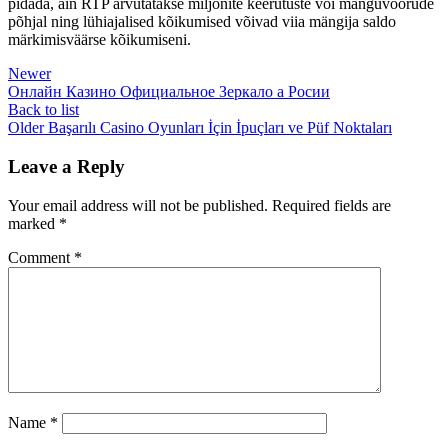
pidada, ain RTP arvutatakse miljonite keerutuste või mänguvoorude
põhjal ning lühiajalised kõikumised võivad viia mängija saldo
märkimisväärse kõikumiseni.
Newer
Онлайн Казино Официальное Зеркало а Росии
Back to list
Older
Başarılı Casino Oyunları İçin İpuçları ve Püf Noktaları
Leave a Reply
Your email address will not be published.
Required fields are
marked
*
Comment
*
Name
*