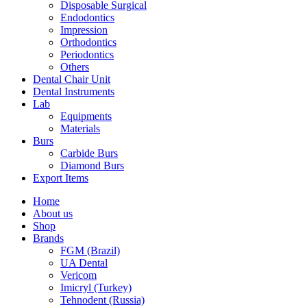
Disposable Surgical
Endodontics
Impression
Orthodontics
Periodontics
Others
Dental Chair Unit
Dental Instruments
Lab
Equipments
Materials
Burs
Carbide Burs
Diamond Burs
Export Items
Home
About us
Shop
Brands
FGM (Brazil)
UA Dental
Vericom
Imicryl (Turkey)
Tehnodent (Russia)