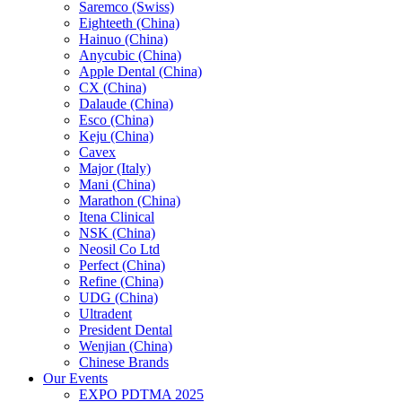
Saremco (Swiss)
Eighteeth (China)
Hainuo (China)
Anycubic (China)
Apple Dental (China)
CX (China)
Dalaude (China)
Esco (China)
Keju (China)
Cavex
Major (Italy)
Mani (China)
Marathon (China)
Itena Clinical
NSK (China)
Neosil Co Ltd
Perfect (China)
Refine (China)
UDG (China)
Ultradent
President Dental
Wenjian (China)
Chinese Brands
Our Events
EXPO PDTMA 2025