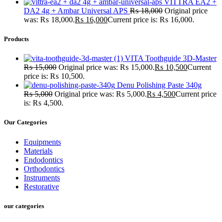
VITTRA EA2 +
DA2 4g + Ambar Universal APS
₨
18,000
Original price
was: ₨ 18,000.
₨
16,000
Current price is: ₨ 16,000.
Products
VITA Toothguide 3D-Master
₨
15,000
Original price was: ₨ 15,000.
₨
10,500
Current
price is: ₨ 10,500.
Denu Polishing Paste 340g
₨
5,000
Original price was: ₨ 5,000.
₨
4,500
Current price
is: ₨ 4,500.
Our Categories
Equipments
Materials
Endodontics
Orthodontics
Instruments
Restorative
our categories