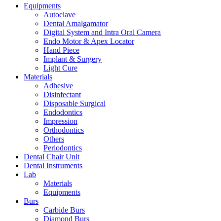
Equipments
Autoclave
Dental Amalgamator
Digital System and Intra Oral Camera
Endo Motor & Apex Locator
Hand Piece
Implant & Surgery
Light Cure
Materials
Adhesive
Disinfectant
Disposable Surgical
Endodontics
Impression
Orthodontics
Others
Periodontics
Dental Chair Unit
Dental Instruments
Lab
Materials
Equipments
Burs
Carbide Burs
Diamond Burs