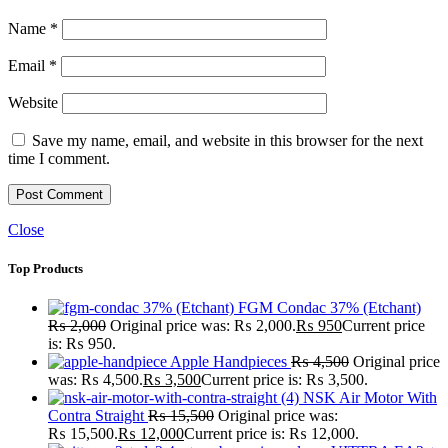
Name
*
Email
*
Website
Save my name, email, and website in this browser for the next
time I comment.
Close
Top Products
FGM Condac 37% (Etchant)
₨
2,000
Original price was: ₨ 2,000.
₨
950
Current price
is: ₨ 950.
Apple Handpieces
₨
4,500
Original price
was: ₨ 4,500.
₨
3,500
Current price is: ₨ 3,500.
NSK Air Motor With
Contra Straight
₨
15,500
Original price was:
₨ 15,500.
₨
12,000
Current price is: ₨ 12,000.