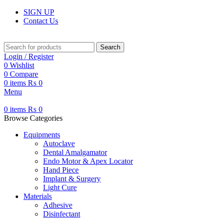
SIGN UP
Contact Us
Search
Login / Register
0
Wishlist
0
Compare
0
items
₨
0
Menu
0
items
₨
0
Browse Categories
Equipments
Autoclave
Dental Amalgamator
Endo Motor & Apex Locator
Hand Piece
Implant & Surgery
Light Cure
Materials
Adhesive
Disinfectant