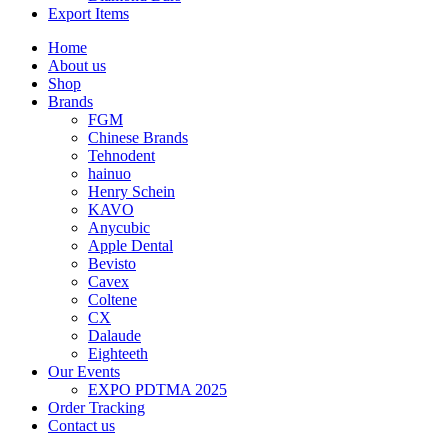
Export Items
Home
About us
Shop
Brands
FGM
Chinese Brands
Tehnodent
hainuo
Henry Schein
KAVO
Anycubic
Apple Dental
Bevisto
Cavex
Coltene
CX
Dalaude
Eighteeth
Our Events
EXPO PDTMA 2025
Order Tracking
Contact us