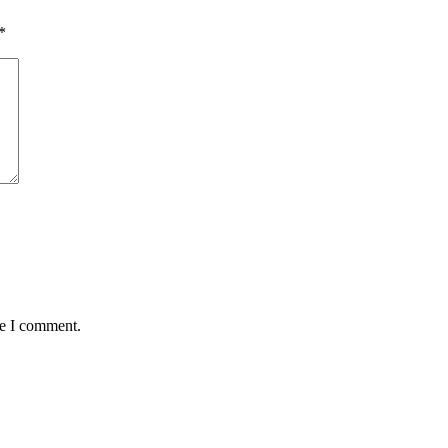
*
me I comment.