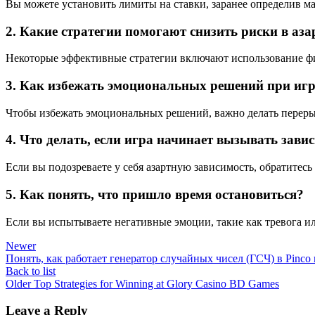
Вы можете установить лимиты на ставки, заранее определив м
2. Какие стратегии помогают снизить риски в аз
Некоторые эффективные стратегии включают использование фи
3. Как избежать эмоциональных решений при игр
Чтобы избежать эмоциональных решений, важно делать перерыв
4. Что делать, если игра начинает вызывать зави
Если вы подозреваете у себя азартную зависимость, обратите
5. Как понять, что пришло время остановиться?
Если вы испытываете негативные эмоции, такие как тревога или
Newer
Понять, как работает генератор случайных чисел (ГСЧ) в Pinco 
Back to list
Older
Top Strategies for Winning at Glory Casino BD Games
Leave a Reply