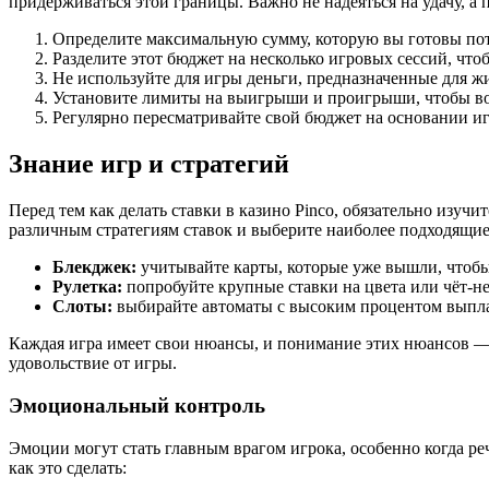
придерживаться этой границы. Важно не надеяться на удачу, а
Определите максимальную сумму, которую вы готовы пот
Разделите этот бюджет на несколько игровых сессий, что
Не используйте для игры деньги, предназначенные для ж
Установите лимиты на выигрыши и проигрыши, чтобы во
Регулярно пересматривайте свой бюджет на основании и
Знание игр и стратегий
Перед тем как делать ставки в казино Pinco, обязательно изуч
различным стратегиям ставок и выберите наиболее подходящие
Блекджек:
учитывайте карты, которые уже вышли, чтобы
Рулетка:
попробуйте крупные ставки на цвета или чёт-н
Слоты:
выбирайте автоматы с высоким процентом выпла
Каждая игра имеет свои нюансы, и понимание этих нюансов — 
удовольствие от игры.
Эмоциональный контроль
Эмоции могут стать главным врагом игрока, особенно когда ре
как это сделать: