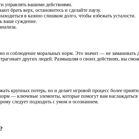
ти управлять вашими действиями.
ют брать верх, остановитесь и сделайте паузу.
находиться в казино слишком долго, чтобы избежать усталости.
ь ваше суждение.
анализа.
 но и соблюдение моральных норм. Это значит — не заманивать 
затрагивает других людей. Размышляя о своих действиях, вы смо
бежать крупных потерь, но и делает игровой процесс более прия
 норм — ключевые элементы, которые помогут вам наслаждаться
торому следует подходить с умом и осознанием.
?