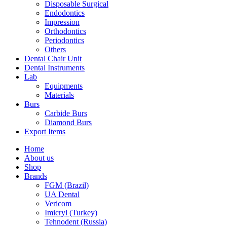
Disposable Surgical
Endodontics
Impression
Orthodontics
Periodontics
Others
Dental Chair Unit
Dental Instruments
Lab
Equipments
Materials
Burs
Carbide Burs
Diamond Burs
Export Items
Home
About us
Shop
Brands
FGM (Brazil)
UA Dental
Vericom
Imicryl (Turkey)
Tehnodent (Russia)