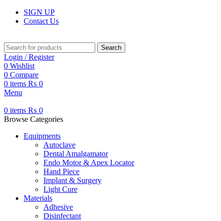
SIGN UP
Contact Us
Search
Login / Register
0
Wishlist
0
Compare
0
items
₨
0
Menu
0
items
₨
0
Browse Categories
Equipments
Autoclave
Dental Amalgamator
Endo Motor & Apex Locator
Hand Piece
Implant & Surgery
Light Cure
Materials
Adhesive
Disinfectant