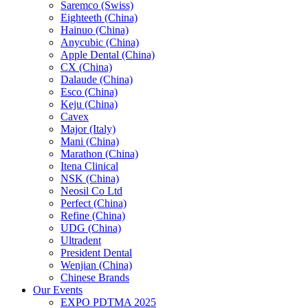
Saremco (Swiss)
Eighteeth (China)
Hainuo (China)
Anycubic (China)
Apple Dental (China)
CX (China)
Dalaude (China)
Esco (China)
Keju (China)
Cavex
Major (Italy)
Mani (China)
Marathon (China)
Itena Clinical
NSK (China)
Neosil Co Ltd
Perfect (China)
Refine (China)
UDG (China)
Ultradent
President Dental
Wenjian (China)
Chinese Brands
Our Events
EXPO PDTMA 2025