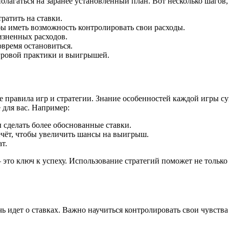
 полагаться на заранее установленный план. Вот несколько шаго
ратить на ставки.
бы иметь возможность контролировать свои расходы.
изненных расходов.
время остановиться.
гровой практики и выигрышей.
ите правила игр и стратегии. Знание особенностей каждой игры 
 для вас. Например:
 сделать более обоснованные ставки.
ечёт, чтобы увеличить шансы на выигрыш.
т.
это ключ к успеху. Использование стратегий поможет не тольк
чь идет о ставках. Важно научиться контролировать свои чувств