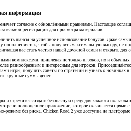
ьная информация
значает согласие с обновлёнными правилами. Настоящее соглаше
обязательной регистрации для просмотра материалов.
еличить шансы на успешное использование бонусов. Даже самый
у пополнения так, чтобы получить максимальную выгоду, не пр
глашая вас стать частью нашей дружной семьи и открыть для с
ными комплексами, привлекая не только игроков, но и обычных
более разнообразным и интересным для игроков. Присоединяйтесь
ами игры, получить советы по стратегии и узнать о новинках в 
ать крупные суммы денег.
 и стремится создать безопасную среду для каждого пользовате
мотрено полноценное приложение, которое скачивается прямо с 
мо-режиме без риска. Chicken Road 2 уже доступна на платформе 