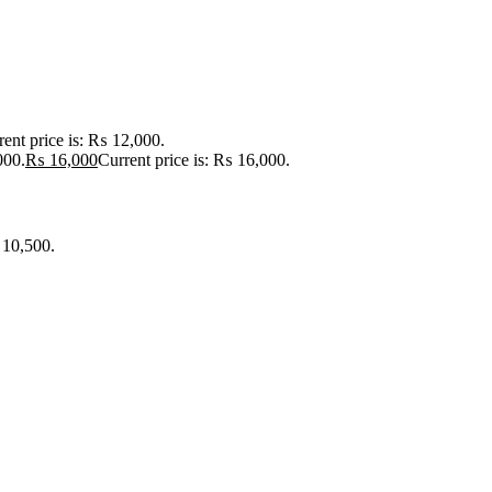
rent price is: ₨ 12,000.
000.
₨
16,000
Current price is: ₨ 16,000.
 10,500.