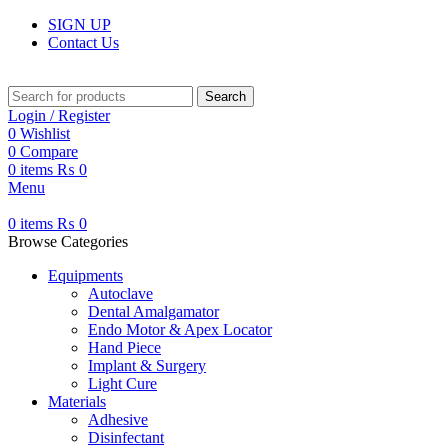
SIGN UP
Contact Us
Search
Login / Register
0
Wishlist
0
Compare
0
items
₨
0
Menu
0
items
₨
0
Browse Categories
Equipments
Autoclave
Dental Amalgamator
Endo Motor & Apex Locator
Hand Piece
Implant & Surgery
Light Cure
Materials
Adhesive
Disinfectant