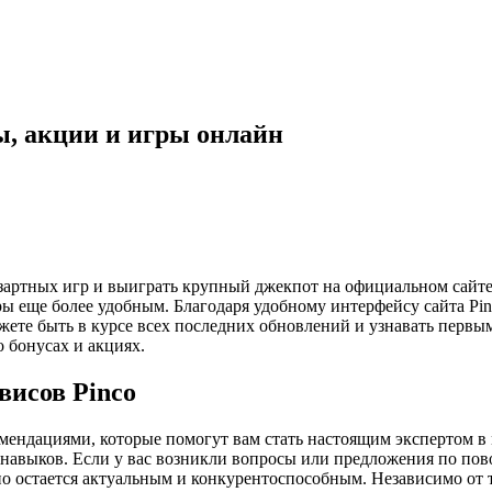
ы, акции и игры онлайн
зартных игр и выиграть крупный джекпот на официальном сайте
ры еще более удобным. Благодаря удобному интерфейсу сайта P
жете быть в курсе всех последних обновлений и узнавать первы
 бонусах и акциях.
висов Pinco
мендациями, которые помогут вам стать настоящим экспертом в 
навыков. Если у вас возникли вопросы или предложения по пово
но остается актуальным и конкурентоспособным. Независимо от 