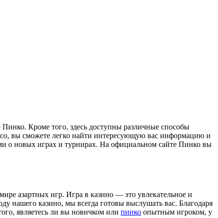
 Пинко. Кроме того, здесь доступны различные способы
inco, вы сможете легко найти интересующую вас информацию и
ми о новых играх и турнирах. На официальном сайте Пинко вы
мире азартных игр. Игра в казино — это увлекательное и
ду нашего казино, мы всегда готовы выслушать вас. Благодаря
того, являетесь ли вы новичком или
пинко
опытным игроком, у