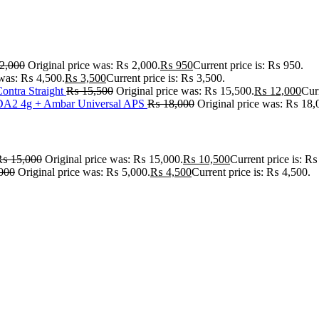
2,000
Original price was: ₨ 2,000.
₨
950
Current price is: ₨ 950.
 was: ₨ 4,500.
₨
3,500
Current price is: ₨ 3,500.
ontra Straight
₨
15,500
Original price was: ₨ 15,500.
₨
12,000
Cur
A2 4g + Ambar Universal APS
₨
18,000
Original price was: ₨ 18,
₨
15,000
Original price was: ₨ 15,000.
₨
10,500
Current price is: ₨
000
Original price was: ₨ 5,000.
₨
4,500
Current price is: ₨ 4,500.