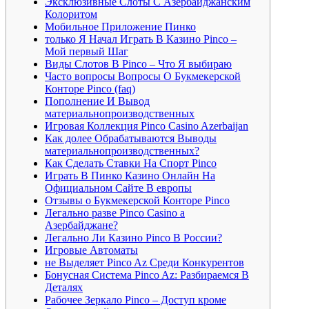
Эксклюзивные Слоты С Азербайджанским
Колоритом
Мобильное Приложение Пинко
только Я Начал Играть В Казино Pinco –
Мой первый Шаг
Виды Слотов В Pinco – Что Я выбираю
Часто вопросы Вопросы О Букмекерской
Конторе Pinco (faq)
Пополнение И Вывод
материальнопроизводственных
Игровая Коллекция Pinco Casino Azerbaijan
Как долее Обрабатываются Выводы
материальнопроизводственных?
Как Сделать Ставки На Спорт Pinco
Играть В Пинко Казино Онлайн На
Официальном Сайте В европы
Отзывы о Букмекерской Конторе Pinco
Легально разве Pinco Casino а
Азербайджане?
Легально Ли Казино Pinco В России?
Игровые Автоматы
не Выделяет Pinco Az Среди Конкурентов
Бонусная Система Pinco Az: Разбираемся В
Деталях
Рабочее Зеркало Pinco – Доступ кроме