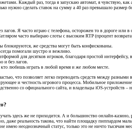
етами. Каждый раз, тогда я запускаю автомат, я чувствую, как а
ько нужно сделать ставок на сумму а 40 раз превышало размер б
з лагов. Я часто играю с телефона, осторожен то в дороге или в
тляром часто выбираю слоты с высоким RTP (процент возврата),
ы блокируются, же средства могут быть конфискованы.
всегда помогали шустро и вежливо.
тформой для десятков игроков, благодаря простой интерфейсу,
о и без лагов.
, кто любишь играть в любой время и же любом месте.
 частью, что позволяет легко переводить средств между разными
тирующее и честность игрового процесса. Мобильное приложени
едственно со официального сайта, и владельцы iOS-устройств –
co?
кучать здесь же не приходится. А и большинство онлайн-казино,
но, даже реальность такова, что найти площадку пиппардом ма
не имею неоднозначный статус, только это не ничто тысячам 