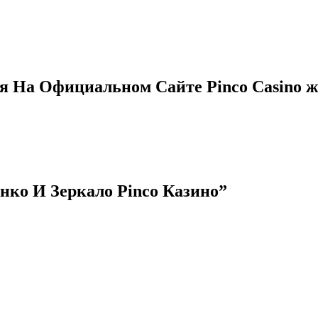
я На Официальном Сайте Pinco Casino ж
ко И Зеркало Pinco Казино”