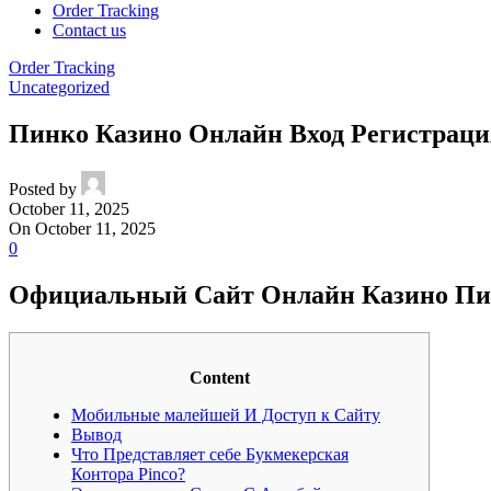
Order Tracking
Contact us
Order Tracking
Uncategorized
Пинко Казино Онлайн Вход Регистраци
Posted by
October 11, 2025
On October 11, 2025
0
Официальный Сайт Онлайн Казино Пин
Content
Мобильные малейшей И Доступ к Сайту
Вывод
Что Представляет себе Букмекерская
Контора Pinco?