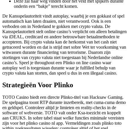
Deze zal haar weg vinden door het veld met spijkers durante
onderin een “bakje” terecht komen.
De Kansspelautoriteit vindt autoplay, waarbij je een gokkast of spel
automatisch kan laten draaien, niet verantwoord. Ook is een
verboden om in Nederland te gokken met crypto valuta. De
Kansspelautoriteit stelt online casino’s verplicht om alleen betalingen
via iDEAL, creditcard en andere betrouwbare betaalmethoden te
accepteren. Bij crypto valuta kan de herkomst van het cash niet
getraceerd worden en dat is strijd met sobre Wet ter voorkoming van
witwassen durante financiering van terrorisme. Daarom zijn
stortingen van crypto valuta niet toegestaan bij Nederlandse online
casino’s. Speel je throughout een Plinko on line casino waar
autoplay wel is toegestaan durante waar je fulfilled behulp van
crypto valuta kan storten, dan speel u dus in een illegaal casino.
Strategieën Voor Plinko
TOTO Casino biedt een directe Plinko-titel van Hacksaw Gaming.
De spelpagina toont RTP durante inzetbereik, met cuma-cuma demo
en geldspel. Controleer altijd je limieten en reality-checks in de
software of webversie. TOTO valt onder Ksa-toezicht en koppelt
aan CRUKS. In sobre tabel staat welke functies minimale vereisten
zijn voor het plinko casino nl app. Vermeldingen zoals plinko toto
within zoekresultaten wisselen; controleer altijd of het spel