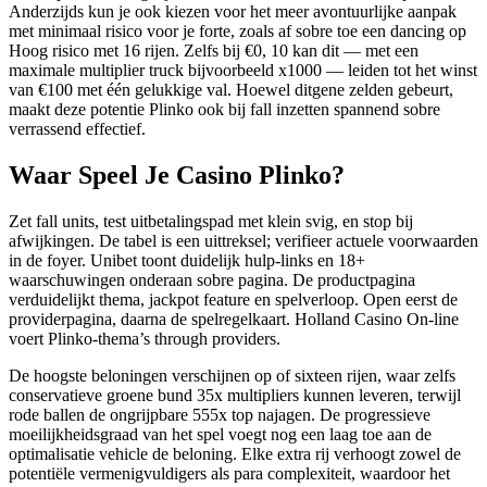
Anderzijds kun je ook kiezen voor het meer avontuurlijke aanpak
met minimaal risico voor je forte, zoals af sobre toe een dancing op
Hoog risico met 16 rijen. Zelfs bij €0, 10 kan dit — met een
maximale multiplier truck bijvoorbeeld x1000 — leiden tot het winst
van €100 met één gelukkige val. Hoewel ditgene zelden gebeurt,
maakt deze potentie Plinko ook bij fall inzetten spannend sobre
verrassend effectief.
Waar Speel Je Casino Plinko?
Zet fall units, test uitbetalingspad met klein svig, en stop bij
afwijkingen. De tabel is een uittreksel; verifieer actuele voorwaarden
in de foyer. Unibet toont duidelijk hulp-links en 18+
waarschuwingen onderaan sobre pagina. De productpagina
verduidelijkt thema, jackpot feature en spelverloop. Open eerst de
providerpagina, daarna de spelregelkaart. Holland Casino On-line
voert Plinko-thema’s through providers.
De hoogste beloningen verschijnen op of sixteen rijen, waar zelfs
conservatieve groene bund 35x multipliers kunnen leveren, terwijl
rode ballen de ongrijpbare 555x top najagen. De progressieve
moeilijkheidsgraad van het spel voegt nog een laag toe aan de
optimalisatie vehicle de beloning. Elke extra rij verhoogt zowel de
potentiële vermenigvuldigers als para complexiteit, waardoor het