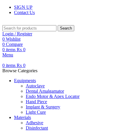
SIGN UP
Contact Us
Search
Login / Register
0
Wishlist
0
Compare
0
items
₨
0
Menu
0
items
₨
0
Browse Categories
Equipments
Autoclave
Dental Amalgamator
Endo Motor & Apex Locator
Hand Piece
Implant & Surgery
Light Cure
Materials
Adhesive
Disinfectant