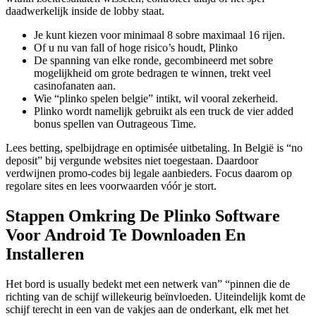
daadwerkelijk inside de lobby staat.
Je kunt kiezen voor minimaal 8 sobre maximaal 16 rijen.
Of u nu van fall of hoge risico’s houdt, Plinko
De spanning van elke ronde, gecombineerd met sobre
mogelijkheid om grote bedragen te winnen, trekt veel
casinofanaten aan.
Wie “plinko spelen belgie” intikt, wil vooral zekerheid.
Plinko wordt namelijk gebruikt als een truck de vier added
bonus spellen van Outrageous Time.
Lees betting, spelbijdrage en optimisée uitbetaling. In België is “no
deposit” bij vergunde websites niet toegestaan. Daardoor
verdwijnen promo-codes bij legale aanbieders. Focus daarom op
regolare sites en lees voorwaarden vóór je stort.
Stappen Omkring De Plinko Software
Voor Android Te Downloaden En
Installeren
Het bord is usually bedekt met een netwerk van” “pinnen die de
richting van de schijf willekeurig beïnvloeden. Uiteindelijk komt de
schijf terecht in een van de vakjes aan de onderkant, elk met het