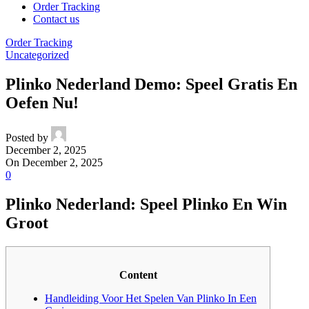
Order Tracking
Contact us
Order Tracking
Uncategorized
Plinko Nederland Demo: Speel Gratis En
Oefen Nu!
Posted by
December 2, 2025
On December 2, 2025
0
Plinko Nederland: Speel Plinko En Win
Groot
Content
Handleiding Voor Het Spelen Van Plinko In Een