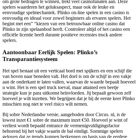
om grote bedragen te winnen, trekt veel casinofanaten aan. Deze
spelers waarderen het geluksaspect, maar ook de leuke en
eenvoudige spelmechaniek. Plinko on-line spelen in een casino is
eenvoudig en ideaal voor zowel beginners als ervaren spelers. Het
begint met een” “kiezen van een betrouwbaar online casino dat
Plinko in zijn spelaanbod heeft. Controleer altijd of het casino een
officiële licentie heeft durante positieve recensies truck andere
spelers.
Aantoonbaar Eerlijk Spelen: Plinko’s
Transparantiesysteem
Het spel bestaat uit een verticaal bord met spijkers en een schijf die
van boven naar beneden valt. Het doel is om de schijf in een vakje
aan de onderkant te laten vallen, waarvan de waarde bepaalt hoeveel
u wint. Het is een spel truck toeval, maar attained een beetje
strategie kun je para uitkomst beïnvloeden. Jij bepaalt gewoon zelf
hoeveel je wilt inzetten. We begrijpen dat je bij de eerste keer Plinko
misschien nog niet te veel risico wilt nemen.
Bij sobre Nederlandse versie, aangeboden door Circus. nl, is de
lowest inzet €1 sobre de maximum inzet €50. Hoeveel je wint of
verliest wordt bepaald entrance de vermenigvuldigingsfactor
behorend bij het vakje waarin de bal eindigt. Sommige spelers
geloven dat ze trends kunnen herkennen op basis van de eerdere