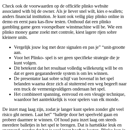
Check ook de voorwaarden op de officiële plinko website
associated with bij de owner. Als je liever snel wilt, kies e-wallets;
anders financial institution. Je kunt ook veilig play plinko online in
demo en eerst para kas-flow testen. Onthoud dat een plinko
gambling game geen voorspelbare winstmachine will be. Wie een
plinko money game zoekt met controle, kiest lagere rijen sobre
kleinere units.
Vergelijk jouw log met deze signalen en pas je” “unit-grootte
aan.
Voor het Plinko- spel is ser geen specifieke strategie die je
kunt volgen.
Dit betekent dat het resultaat volledig willekeurig will be en
dat er geen gegarandeerde system is om les winnen.
De presentator laat sobre schijf van bovenaf in het spel
belanden waarna deze zich al stuiterend een weg begeeft naar
een truck de vermenigvuldigers onderaan het spel.
Het combineert spanning, eenvoud en een vleugje technique,
waardoor het aantrekkelijk is voor spelers van elk monde.
De inzet mag laag zijn, zodat je langer kunt spelen zonder ght veel
risico ght nemen. Laat het” “balletje door het speelveld gaan en
probeer daarmee te winnen. Of houd para inzet laag om steeds
meerdere balletjes in het spel te brengen. Dat is hartstikke leuk en