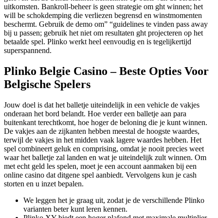
uitkomsten. Bankroll-beheer is geen strategie om ght winnen; het
will be schokdemping die verliezen begrensd en winstmomenten
beschermt. Gebruik de demo om” “guidelines te vinden pass away
bij u passen; gebruik het niet om resultaten ght projecteren op het
betaalde spel. Plinko werkt heel eenvoudig en is tegelijkertijd
superspannend.
Plinko Belgie Casino – Beste Opties Voor
Belgische Spelers
Jouw doel is dat het balletje uiteindelijk in een vehicle de vakjes
onderaan het bord belandt. Hoe verder een balletje aan para
buitenkant terechtkomt, hoe hoger de beloning die je kunt winnen.
De vakjes aan de zijkanten hebben meestal de hoogste waardes,
terwijl de vakjes in het midden vaak lagere waardes hebben. Het
spel combineert geluk en comprising, omdat je nooit precies weet
waar het balletje zal landen en wat je uiteindelijk zult winnen. Om
met echt geld les spelen, moet je een account aanmaken bij een
online casino dat ditgene spel aanbiedt. Vervolgens kun je cash
storten en u inzet bepalen.
We leggen het je graag uit, zodat je de verschillende Plinko
varianten beter kunt leren kennen.
Plinko XY biedt een hoger plafond met maximale multiplier