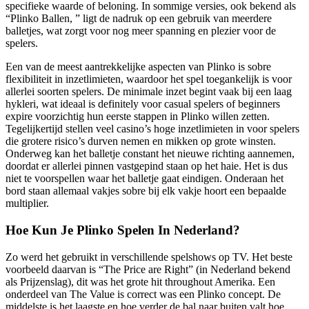
specifieke waarde of beloning. In sommige versies, ook bekend als
“Plinko Ballen, ” ligt de nadruk op een gebruik van meerdere
balletjes, wat zorgt voor nog meer spanning en plezier voor de
spelers.
Een van de meest aantrekkelijke aspecten van Plinko is sobre
flexibiliteit in inzetlimieten, waardoor het spel toegankelijk is voor
allerlei soorten spelers. De minimale inzet begint vaak bij een laag
hykleri, wat ideaal is definitely voor casual spelers of beginners
expire voorzichtig hun eerste stappen in Plinko willen zetten.
Tegelijkertijd stellen veel casino’s hoge inzetlimieten in voor spelers
die grotere risico’s durven nemen en mikken op grote winsten.
Onderweg kan het balletje constant het nieuwe richting aannemen,
doordat er allerlei pinnen vastgepind staan op het haie. Het is dus
niet te voorspellen waar het balletje gaat eindigen. Onderaan het
bord staan allemaal vakjes sobre bij elk vakje hoort een bepaalde
multiplier.
Hoe Kun Je Plinko Spelen In Nederland?
Zo werd het gebruikt in verschillende spelshows op TV. Het beste
voorbeeld daarvan is “The Price are Right” (in Nederland bekend
als Prijzenslag), dit was het grote hit throughout Amerika. Een
onderdeel van The Value is correct was een Plinko concept. De
middelste is het laagste en hoe verder de bal naar buiten valt hoe