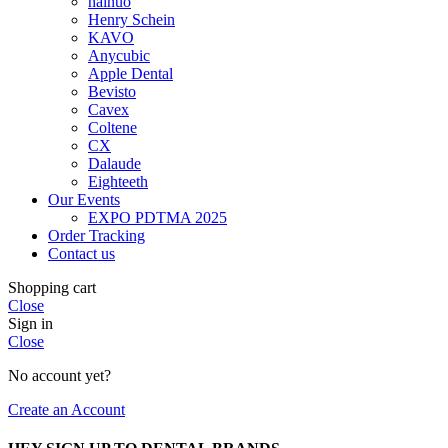
hainuo
Henry Schein
KAVO
Anycubic
Apple Dental
Bevisto
Cavex
Coltene
CX
Dalaude
Eighteeth
Our Events
EXPO PDTMA 2025
Order Tracking
Contact us
Shopping cart
Close
Sign in
Close
No account yet?
Create an Account