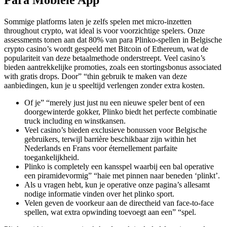
Para Mobiele App
Sommige platforms laten je zelfs spelen met micro-inzetten
throughout crypto, wat ideal is voor voorzichtige spelers. Onze
assessments tonen aan dat 80% van para Plinko-spellen in Belgische
crypto casino’s wordt gespeeld met Bitcoin of Ethereum, wat de
populariteit van deze betaalmethode onderstreept. Veel casino’s
bieden aantrekkelijke promoties, zoals een stortingsbonus associated
with gratis drops. Door” “thin gebruik te maken van deze
aanbiedingen, kun je u speeltijd verlengen zonder extra kosten.
Of je” “merely just just nu een nieuwe speler bent of een
doorgewinterde gokker, Plinko biedt het perfecte combinatie
truck including en winstkansen.
Veel casino’s bieden exclusieve bonussen voor Belgische
gebruikers, terwijl barrière beschikbaar zijn within het
Nederlands en Frans voor éternellement parfaite
toegankelijkheid.
Plinko is completely een kansspel waarbij een bal operative
een piramidevormig” “haie met pinnen naar beneden ‘plinkt’.
Als u vragen hebt, kun je operative onze pagina’s allesamt
nodige informatie vinden over het plinko sport.
Velen geven de voorkeur aan de directheid van face-to-face
spellen, wat extra opwinding toevoegt aan een” “spel.