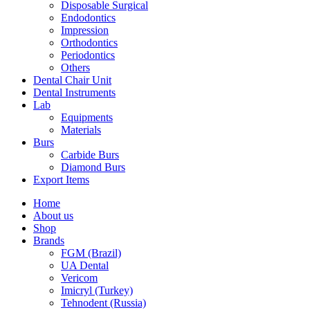
Disposable Surgical
Endodontics
Impression
Orthodontics
Periodontics
Others
Dental Chair Unit
Dental Instruments
Lab
Equipments
Materials
Burs
Carbide Burs
Diamond Burs
Export Items
Home
About us
Shop
Brands
FGM (Brazil)
UA Dental
Vericom
Imicryl (Turkey)
Tehnodent (Russia)