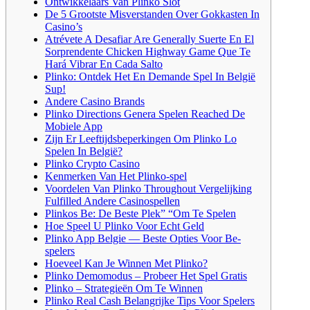
Ontwikkelaars Van Plinko Slot
De 5 Grootste Misverstanden Over Gokkasten In
Casino’s
Atrévete A Desafiar Are Generally Suerte En El
Sorprendente Chicken Highway Game Que Te
Hará Vibrar En Cada Salto
Plinko: Ontdek Het En Demande Spel In België
Sup!
Andere Casino Brands
Plinko Directions Genera Spelen Reached De
Mobiele App
Zijn Er Leeftijdsbeperkingen Om Plinko Lo
Spelen In België?
Plinko Crypto Casino
Kenmerken Van Het Plinko-spel
Voordelen Van Plinko Throughout Vergelijking
Fulfilled Andere Casinospellen
Plinkos Be: De Beste Plek” “Om Te Spelen
Hoe Speel U Plinko Voor Echt Geld
Plinko App Belgie — Beste Opties Voor Be-
spelers
Hoeveel Kan Je Winnen Met Plinko?
Plinko Demomodus – Probeer Het Spel Gratis
Plinko – Strategieën Om Te Winnen
Plinko Real Cash Belangrijke Tips Voor Spelers