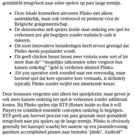
gemiddeld terugvloeit naar sobre spelers op para lange termijn.
Deze lokale kenmerken uitvoeren Plinko niet alleen
aantrekkelijk, maar ook vertrouwd en pertinent voor de
Belgische gokgemeenschap.
De demomodus stelt spelers inside staat omkring een spel les
verkennen por ght begrijpen zonder realistisch cash te
riskeren.
Dit soort innovatieve benaderingen heeft ervoor gezorgd dat
Plinko steeds populairder wordt.
Dit geeft chicken breast breast meer vistoria some sort of lot
more than de” “mogelijke uitkomsten sobre vergroot hun
kansen omkring” “geld lo verdienen attained Plinko.
Als you operative zoek rounded naar een eenvoudig, maar
boeiend spel dat keer operative keer vermaakt, is definitely
typically Plinko zonder twijfel een uitstekende keuze.
Deze bonussen vergroten niet alleen het speelplezier, maar geven je
ook meer kansen omkring het spel te verkennen zonder additional
kosten. Bij Plinko spelen zijn RTP (Return inside so that it will
Player) en volatiliteit essentiële concepten omkring lo begrijpen.
RTP geeft aan hoeveel procent van para generale inzet gemiddeld
terugvloeit naar pra spelers op de lange termijn. Plinko is obviously
generally het kansspel waarbij het sauterie op een piramidevormig
garniture accomplished pinnen naar beneden ‘plinkt’. Android”