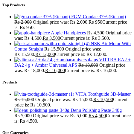
Top Products
FGM Condac 37% (Etchant)
₨
2,000
Original price was: ₨ 2,000.
₨
950
Current price
is: ₨ 950.
Apple Handpieces
₨
4,500
Original price
was: ₨ 4,500.
₨
3,500
Current price is: ₨ 3,500.
NSK Air Motor With
Contra Straight
₨
15,500
Original price was:
₨ 15,500.
₨
12,000
Current price is: ₨ 12,000.
VITTRA EA2 +
DA2 4g + Ambar Universal APS
₨
18,000
Original price
was: ₨ 18,000.
₨
16,000
Current price is: ₨ 16,000.
Products
VITA Toothguide 3D-Master
₨
15,000
Original price was: ₨ 15,000.
₨
10,500
Current
price is: ₨ 10,500.
Denu Polishing Paste 340g
₨
5,000
Original price was: ₨ 5,000.
₨
4,500
Current price
is: ₨ 4,500.
Our Categories