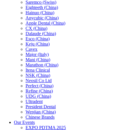
Saremco (Swiss)
Eighteeth (China)
Hainuo (China)
Anycubic (China)
Apple Dental (China)
CX (China)
Dalaude (China)
Esco (China)
Keju (China)
Cavex
Major (Italy)
Mani (China)
Marathon (China)
Itena Clinical
NSK (China)
Neosil Co Ltd
Perfect (China)
Refine (China)
UDG (China)
Ultradent
President Dental
Wenjian (China)
Chinese Brands
Our Events
EXPO PDTMA 2025