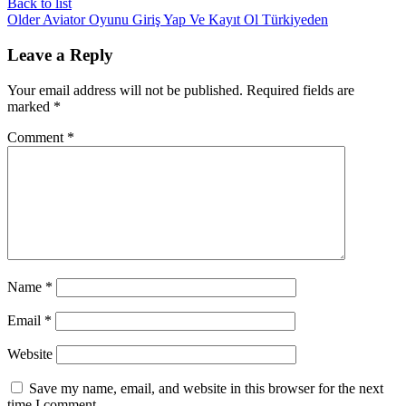
Back to list
Older
Aviator Oyunu Giriş Yap Ve Kayıt Ol Türkiyeden
Leave a Reply
Your email address will not be published.
Required fields are
marked
*
Comment
*
Name
*
Email
*
Website
Save my name, email, and website in this browser for the next
time I comment.