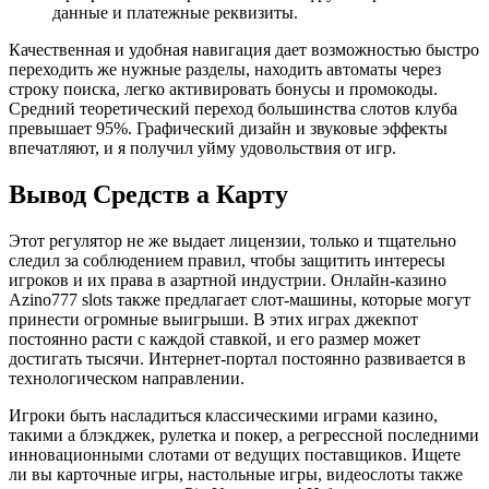
данные и платежные реквизиты.
Качественная и удобная навигация дает возможностью быстро
переходить же нужные разделы, находить автоматы через
строку поиска, легко активировать бонусы и промокоды.
Средний теоретический переход большинства слотов клуба
превышает 95%. Графический дизайн и звуковые эффекты
впечатляют, и я получил уйму удовольствия от игр.
Вывод Средств а Карту
Этот регулятор не же выдает лицензии, только и тщательно
следил за соблюдением правил, чтобы защитить интересы
игроков и их права в азартной индустрии. Онлайн-казино
Azino777 slots также предлагает слот-машины, которые могут
принести огромные выигрыши. В этих играх джекпот
постоянно расти с каждой ставкой, и его размер может
достигать тысячи. Интернет-портал постоянно развивается в
технологическом направлении.
Игроки быть насладиться классическими играми казино,
такими а блэкджек, рулетка и покер, а регрессной последними
инновационными слотами от ведущих поставщиков. Ищете
ли вы карточные игры, настольные игры, видеослоты также