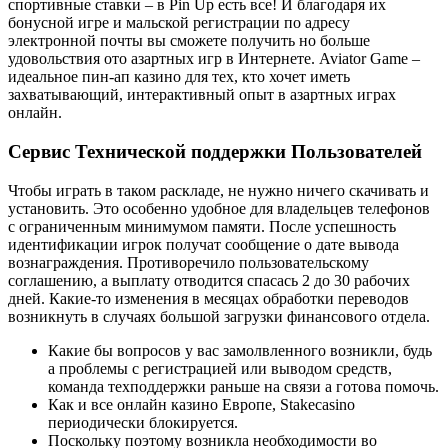
спортивные ставки – в Pin Up есть все! И благодаря их
бонусной игре и мальской регистрации по адресу
электронной почты вы сможете получить но больше
удовольствия ото азартных игр в Интернете. Aviator Game –
идеальное пин-ап казино для тех, кто хочет иметь
захватывающий, интерактивный опыт в азартных играх
онлайн.
Сервис Технической поддержки Пользователей
Чтобы играть в таком раскладе, не нужно ничего скачивать и
установить. Это особенно удобное для владельцев телефонов
с ограниченным минимумом памяти. После успешность
идентификации игрок получат сообщение о дате вывода
вознаграждения. Противоречило пользовательскому
соглашению, а выплату отводится спасась 2 до 30 рабочих
дней. Какие-то изменения в месяцах обработки переводов
возникнуть в случаях большой загрузки финансового отдела.
Какие бы вопросов у вас замолвленного возникли, будь
а проблемы с регистрацией или выводом средств,
команда техподдержки раньше на связи а готова помочь.
Как и все онлайн казино Европе, Stakecasino
периодически блокируется.
Поскольку поэтому возникла необходимости во