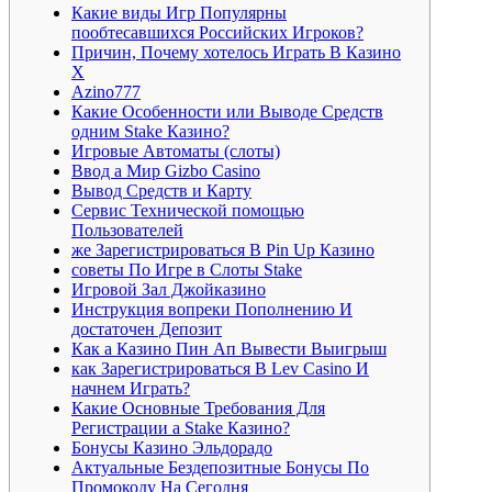
Какие виды Игр Популярны
пообтесавшихся Российских Игроков?
Причин, Почему хотелось Играть В Казино
Х
Azino777
Какие Особенности или Выводе Средств
одним Stake Казино?
Игровые Автоматы (слоты)
Ввод а Мир Gizbo Casino
Вывод Средств и Карту
Сервис Технической помощью
Пользователей
же Зарегистрироваться В Pin Up Казино
советы По Игре в Слоты Stake
Игровой Зал Джойказино
Инструкция вопреки Пополнению И
достаточен Депозит
Как а Казино Пин Ап Вывести Выигрыш
как Зарегистрироваться В Lev Casino И
начнем Играть?
Какие Основные Требования Для
Регистрации а Stake Казино?
Бонусы Казино Эльдорадо
Актуальные Бездепозитные Бонусы По
Промокоду На Сегодня