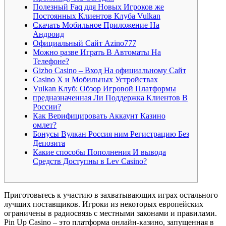
Полезный Faq ддя Новых Игроков же
Постоянных Клиентов Клуба Vulkan
Скачать Мобильное Приложение На
Андроид
Официальный Сайт Azino777
Можно разве Играть В Автоматы На
Телефоне?
Gizbo Casino – Вход На официальному Сайт
Casino X и Мобильных Устройствах
Vulkan Клуб: Обзор Игровой Платформы
предназначенная Ли Поддержка Клиентов В
России?
Как Верифицировать Аккаунт Казино
омлет?
Бонусы Вулкан Россия ним Регистрацию Без
Депозита
Какие способы Пополнения И вывода
Средств Доступны в Lev Casino?
Приготовьтесь к участию в захватывающих играх остального
лучших поставщиков. Игроки из некоторых европейских
ограничены в радиосвязь с местными законами и правилами.
Pin Up Casino – это платформа онлайн-казино, запущенная в