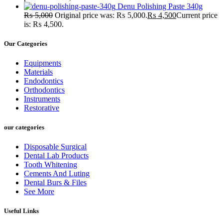
Denu Polishing Paste 340g
₨
5,000
Original price was: ₨ 5,000.
₨
4,500
Current price
is: ₨ 4,500.
Our Categories
Equipments
Materials
Endodontics
Orthodontics
Instruments
Restorative
our categories
Disposable Surgical
Dental Lab Products
Tooth Whitening
Cements And Luting
Dental Burs & Files
See More
Useful Links