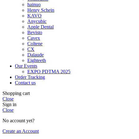
hainuo
Henry Schein
KAVO
Anycubic
Apple Dental
Bevisto
Cavex
Coltene
CX
Dalaude
Eighteeth
Our Events
EXPO PDTMA 2025
Order Tracking
Contact us
Shopping cart
Close
Sign in
Close
No account yet?
Create an Account