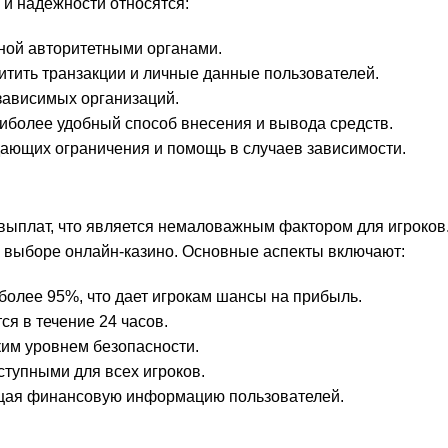
 и надежности относятся:
ной авторитетными органами.
тить транзакции и личные данные пользователей.
зависимых организаций.
иболее удобный способ внесения и вывода средств.
ающих ограничения и помощь в случаев зависимости.
в
ыплат, что является немаловажным фактором для игроков.
в выборе онлайн-казино. Основные аспекты включают:
более 95%, что дает игрокам шансы на прибыль.
 в течение 24 часов.
ким уровнем безопасности.
ступными для всех игроков.
щая финансовую информацию пользователей.