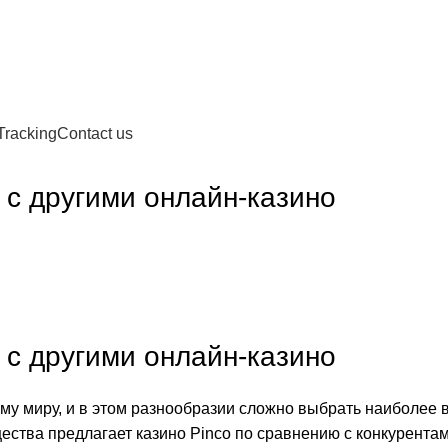
Tracking
Contact us
 с другими онлайн-казино
 с другими онлайн-казино
му миру, и в этом разнообразии сложно выбрать наиболее 
ества предлагает казино Pinco по сравнению с конкурента