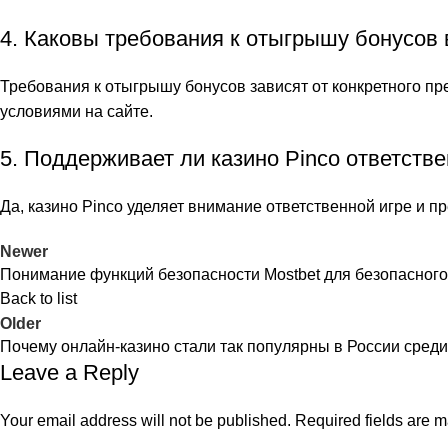
4. Каковы требования к отыгрышу бонусов 
Требования к отыгрышу бонусов зависят от конкретного пр
условиями на сайте.
5. Поддерживает ли казино Pinco ответств
Да, казино Pinco уделяет внимание ответственной игре и 
Newer
Понимание функций безопасности Mostbet для безопасного
Back to list
Older
Почему онлайн-казино стали так популярны в России сред
Leave a Reply
Your email address will not be published.
Required fields are 