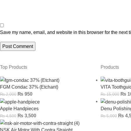
Save my name, email, and website in this browser for the next 
Top Products
Products
FGM Condac 37% (Etchant)
VITA Toothgui
₨
950
₨
1
₨
2,000
₨
15,000
Apple Handpieces
Denu Polishin
₨
3,500
₨
4,
₨
4,500
₨
5,000
NSK Air Motor With Contra Straight