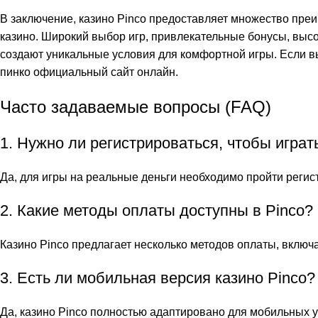
В заключение, казино Pinco предоставляет множество пре
казино. Широкий выбор игр, привлекательные бонусы, выс
создают уникальные условия для комфортной игры. Если в
пинко официальный сайт онлайн
.
Часто задаваемые вопросы (FAQ)
1. Нужно ли регистрироваться, чтобы играть
Да, для игры на реальные деньги необходимо пройти регист
2. Какие методы оплаты доступны в Pinco?
Казино Pinco предлагает несколько методов оплаты, включ
3. Есть ли мобильная версия казино Pinco?
Да, казино Pinco полностью адаптировано для мобильных ус