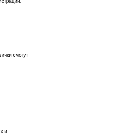
истрации.
вички смогут
х и