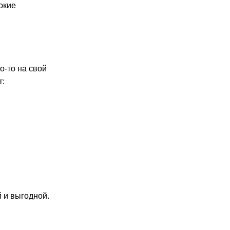
окие
о-то на свой
т:
 и выгодной.