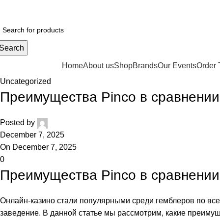
Search
rowse Categories
Home
About us
Shop
Brands
Our Events
Order 
Uncategorized
Преимущества Pinco в сравнении
Posted by
December 7, 2025
On December 7, 2025
0
Преимущества Pinco в сравнении
Онлайн-казино стали популярными среди гемблеров по все
заведение. В данной статье мы рассмотрим, какие преимущ