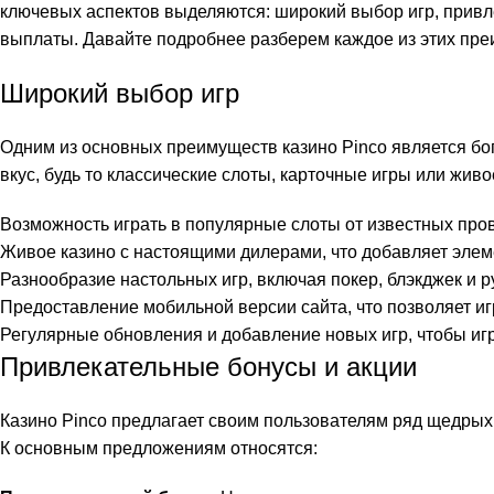
ключевых аспектов выделяются: широкий выбор игр, привл
выплаты. Давайте подробнее разберем каждое из этих пре
Широкий выбор игр
Одним из основных преимуществ казино Pinco является бог
вкус, будь то классические слоты, карточные игры или жив
Возможность играть в популярные слоты от известных прова
Живое казино с настоящими дилерами, что добавляет элем
Разнообразие настольных игр, включая покер, блэкджек и ру
Предоставление мобильной версии сайта, что позволяет игр
Регулярные обновления и добавление новых игр, чтобы игр
Привлекательные бонусы и акции
Казино Pinco предлагает своим пользователям ряд щедрых 
К основным предложениям относятся: