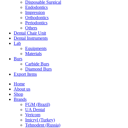
Disposable Surgical
Endodontics
Impression
Orthodontics
Periodontics
Others
Dental Chair Unit
Dental Instruments
Lab
Equipments
Materials
Burs
Carbide Burs
Diamond Burs
Export Items
Home
About us
Shop
Brands
FGM (Brazil)
UA Dental
Vericom
Imicryl (Turkey)
Tehnodent (Russia)