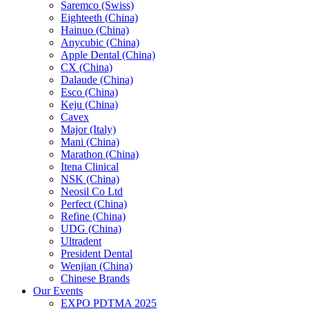
Saremco (Swiss)
Eighteeth (China)
Hainuo (China)
Anycubic (China)
Apple Dental (China)
CX (China)
Dalaude (China)
Esco (China)
Keju (China)
Cavex
Major (Italy)
Mani (China)
Marathon (China)
Itena Clinical
NSK (China)
Neosil Co Ltd
Perfect (China)
Refine (China)
UDG (China)
Ultradent
President Dental
Wenjian (China)
Chinese Brands
Our Events
EXPO PDTMA 2025