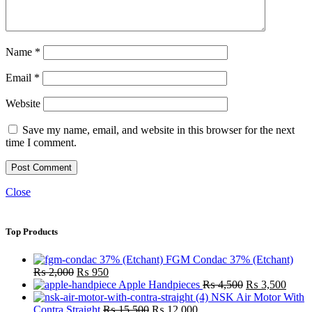
Name
*
Email
*
Website
Save my name, email, and website in this browser for the next
time I comment.
Close
Top Products
FGM Condac 37% (Etchant)
₨
2,000
₨
950
Apple Handpieces
₨
4,500
₨
3,500
NSK Air Motor With
Contra Straight
₨
15,500
₨
12,000