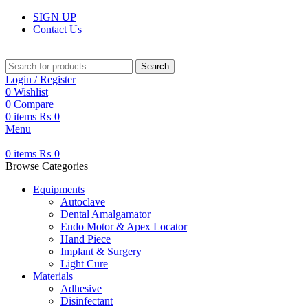
SIGN UP
Contact Us
Search
Login / Register
0
Wishlist
0
Compare
0
items
₨
0
Menu
0
items
₨
0
Browse Categories
Equipments
Autoclave
Dental Amalgamator
Endo Motor & Apex Locator
Hand Piece
Implant & Surgery
Light Cure
Materials
Adhesive
Disinfectant