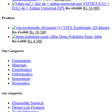
VITTRA EA2 +
DA2 4g + Ambar Universal APS
₨
18,000
₨
16,000
Products
VITA Toothguide 3D-Master
₨
15,000
₨
10,500
Denu Polishing Paste 340g
₨
5,000
₨
4,500
Our Categories
Equipments
Materials
Endodontics
Orthodontics
Instruments
Restorative
our categories
Disposable Surgical
Dental Lab Products
Tooth Whitening