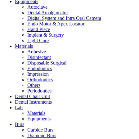
Equipments
Autoclave
Dental Amalgamator
Digital System and Intra Oral Camera
Endo Motor & Apex Locator
Hand Piece
Implant & Surgery
Light Cure
Materials
Adhesive
Disinfectant
Disposable Surgical
Endodontics
Impression
Orthodontics
Others
Periodontics
Dental Chair Unit
Dental Instruments
Lab
Materials
Equipments
Burs
Carbide Burs
Diamond Burs