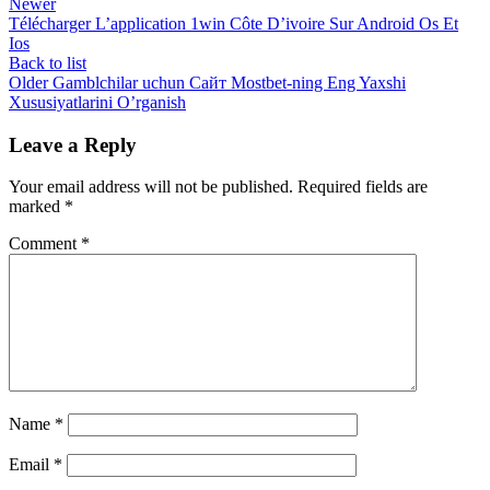
Newer
Télécharger L’application 1win Côte D’ivoire Sur Android Os Et
Ios
Back to list
Older
Gamblchilar uchun Сайт Mostbet-ning Eng Yaxshi
Xususiyatlarini O’rganish
Leave a Reply
Your email address will not be published.
Required fields are
marked
*
Comment
*
Name
*
Email
*