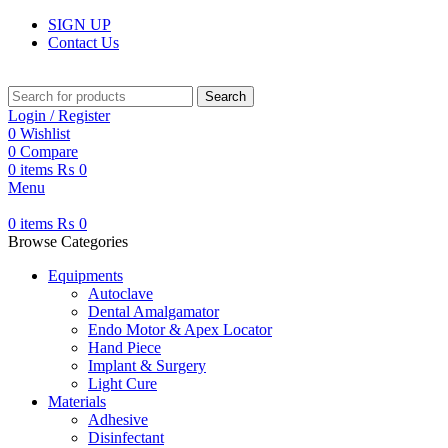
SIGN UP
Contact Us
Search
Login / Register
0
Wishlist
0
Compare
0
items
₨
0
Menu
0
items
₨
0
Browse Categories
Equipments
Autoclave
Dental Amalgamator
Endo Motor & Apex Locator
Hand Piece
Implant & Surgery
Light Cure
Materials
Adhesive
Disinfectant