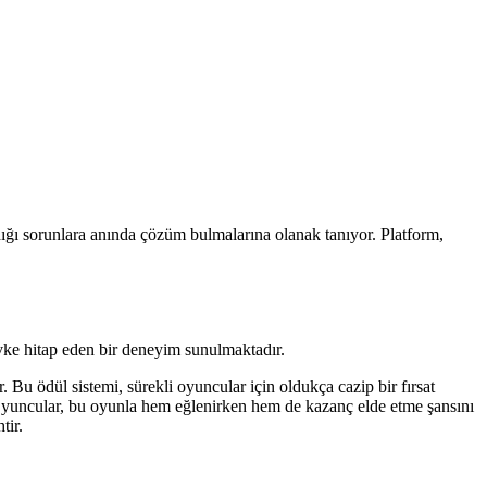
dığı sorunlara anında çözüm bulmalarına olanak tanıyor. Platform,
zevke hitap eden bir deneyim sunulmaktadır.
. Bu ödül sistemi, sürekli oyuncular için oldukça cazip bir fırsat
. Oyuncular, bu oyunla hem eğlenirken hem de kazanç elde etme şansını
tir.