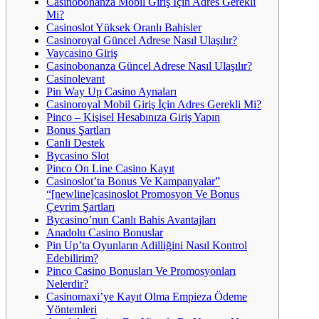
Casinobonanza Mobil Giriş İçin Adres Gerekli
Mi?
Casinoslot Yüksek Oranlı Bahisler
Casinoroyal Güncel Adrese Nasıl Ulaşılır?
Vaycasino Giriş
Casinobonanza Güncel Adrese Nasıl Ulaşılır?
Casinolevant
Pin Way Up Casino Aynaları
Casinoroyal Mobil Giriş İçin Adres Gerekli Mi?
Pinco – Kişisel Hesabınıza Giriş Yapın
Bonus Şartları
Canli Destek
Bycasino Slot
Pinco On Line Casino Kayıt
Casinoslot’ta Bonus Ve Kampanyalar”
“[newline]casinoslot Promosyon Ve Bonus
Çevrim Şartları
Bycasino’nun Canlı Bahis Avantajları
Anadolu Casino Bonuslar
Pin Up’ta Oyunların Adilliğini Nasıl Kontrol
Edebilirim?
Pinco Casino Bonusları Ve Promosyonları
Nelerdir?
Casinomaxi’ye Kayıt Olma Empieza Ödeme
Yöntemleri