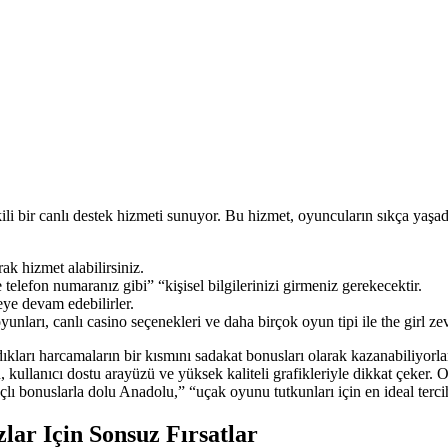
kili bir canlı destek hizmeti sunuyor. Bu hizmet, oyuncuların sıkça yaşa
ak hizmet alabilirsiniz.
telefon numaranız gibi” “kişisel bilgilerinizi girmeniz gerekecektir.
ye devam edebilirler.
yunları, canlı casino seçenekleri ve daha birçok oyun tipi ile the girl 
ıkları harcamaların bir kısmını sadakat bonusları olarak kazanabiliyorlar
, kullanıcı dostu arayüzü ve yüksek kaliteli grafikleriyle dikkat çeker
lı bonuslarla dolu Anadolu,” “uçak oyunu tutkunları için en ideal tercih
ar Için Sonsuz Fırsatlar