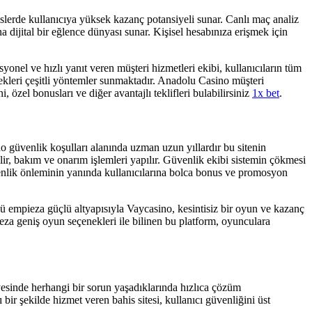
lerde kullanıcıya yüksek kazanç potansiyeli sunar. Canlı maç analiz
na dijital bir eğlence dünyası sunar. Kişisel hesabınıza erişmek için
yonel ve hızlı yanıt veren müşteri hizmetleri ekibi, kullanıcıların tüm
lecekleri çeşitli yöntemler sunmaktadır. Anadolu Casino müşteri
özel bonusları ve diğer avantajlı teklifleri bulabilirsiniz
1x bet
.
o güvenlik koşulları alanında uzman uzun yıllardır bu sitenin
ilir, bakım ve onarım işlemleri yapılır. Güvenlik ekibi sistemin çökmesi
üvenlik önleminin yanında kullanıcılarına bolca bonus ve promosyon
zü empieza güçlü altyapısıyla Vaycasino, kesintisiz bir oyun ve kazanç
za geniş oyun seçenekleri ile bilinen bu platform, oyunculara
ayesinde herhangi bir sorun yaşadıklarında hızlıca çözüm
bir şekilde hizmet veren bahis sitesi, kullanıcı güvenliğini üst