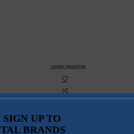
LOGIN / REGISTER
0
₨
0
MENU
 SIGN UP TO
TAL BRANDS
0
₨
0