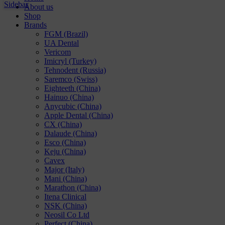
Sidebar
About us
Shop
Brands
FGM (Brazil)
UA Dental
Vericom
Imicryl (Turkey)
Tehnodent (Russia)
Saremco (Swiss)
Eighteeth (China)
Hainuo (China)
Anycubic (China)
Apple Dental (China)
CX (China)
Dalaude (China)
Esco (China)
Keju (China)
Cavex
Major (Italy)
Mani (China)
Marathon (China)
Itena Clinical
NSK (China)
Neosil Co Ltd
Perfect (China)