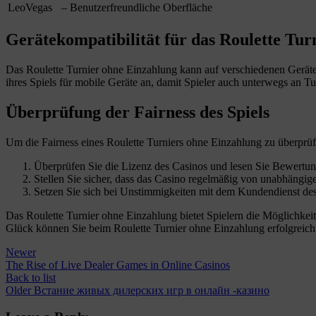
LeoVegas
– Benutzerfreundliche Oberfläche
Gerätekompatibilität für das Roulette Tur
Das Roulette Turnier ohne Einzahlung kann auf verschiedenen Geräte
ihres Spiels für mobile Geräte an, damit Spieler auch unterwegs an T
Überprüfung der Fairness des Spiels
Um die Fairness eines Roulette Turniers ohne Einzahlung zu überprüfe
Überprüfen Sie die Lizenz des Casinos und lesen Sie Bewertun
Stellen Sie sicher, dass das Casino regelmäßig von unabhängig
Setzen Sie sich bei Unstimmigkeiten mit dem Kundendienst de
Das Roulette Turnier ohne Einzahlung bietet Spielern die Möglichkeit,
Glück können Sie beim Roulette Turnier ohne Einzahlung erfolgreich
Newer
The Rise of Live Dealer Games in Online Casinos
Back to list
Older
Встание живых дилерских игр в онлайн -казино