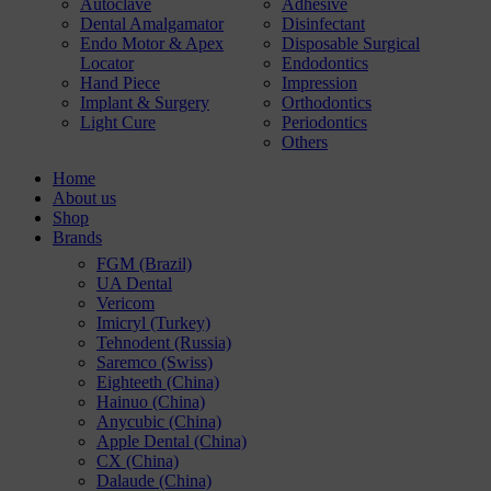
Autoclave
Adhesive
Dental Amalgamator
Disinfectant
Endo Motor & Apex
Disposable Surgical
Locator
Endodontics
Hand Piece
Impression
Implant & Surgery
Orthodontics
Light Cure
Periodontics
Others
Home
About us
Shop
Brands
FGM (Brazil)
UA Dental
Vericom
Imicryl (Turkey)
Tehnodent (Russia)
Saremco (Swiss)
Eighteeth (China)
Hainuo (China)
Anycubic (China)
Apple Dental (China)
CX (China)
Dalaude (China)