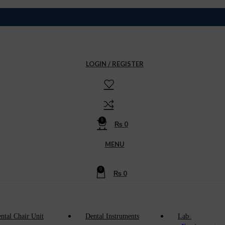
LOGIN / REGISTER
0
₨
0
MENU
0
₨
0
ntal Chair Unit
Dental Instruments
Lab