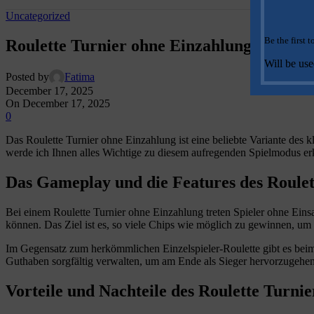
Uncategorized
Be the first 
Roulette Turnier ohne Einzahlung: Alles, 
Will be us
Posted by
Fatima
December 17, 2025
On December 17, 2025
0
Das Roulette Turnier ohne Einzahlung ist eine beliebte Variante des k
werde ich Ihnen alles Wichtige zu diesem aufregenden Spielmodus er
Das Gameplay und die Features des Roulet
Bei einem Roulette Turnier ohne Einzahlung treten Spieler ohne Eins
können. Das Ziel ist es, so viele Chips wie möglich zu gewinnen, um
Im Gegensatz zum herkömmlichen Einzelspieler-Roulette gibt es beim
Guthaben sorgfältig verwalten, um am Ende als Sieger hervorzugehen
Vorteile und Nachteile des Roulette Turni