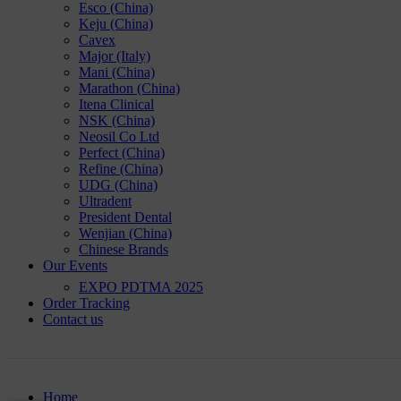
Esco (China)
Keju (China)
Cavex
Major (Italy)
Mani (China)
Marathon (China)
Itena Clinical
NSK (China)
Neosil Co Ltd
Perfect (China)
Refine (China)
UDG (China)
Ultradent
President Dental
Wenjian (China)
Chinese Brands
Our Events
EXPO PDTMA 2025
Order Tracking
Contact us
Order Tracking
Home