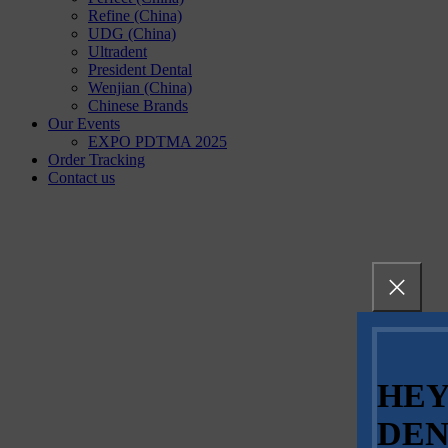
Refine (China)
UDG (China)
Ultradent
President Dental
Wenjian (China)
Chinese Brands
Our Events
EXPO PDTMA 2025
Order Tracking
Contact us
HEY
DEN