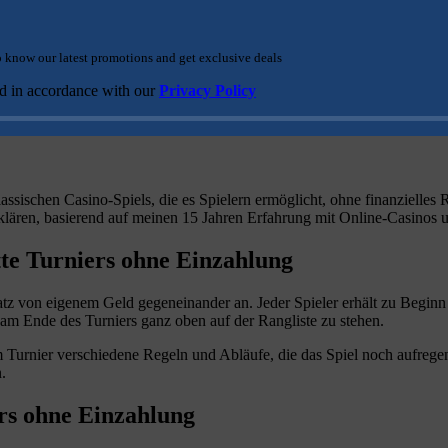
to know our latest promotions and get exclusive deals
was Sie wissen müssen
ed in accordance with our
Privacy Policy
lassischen Casino-Spiels, die es Spielern ermöglicht, ohne finanzielle
klären, basierend auf meinen 15 Jahren Erfahrung mit Online-Casinos 
te Turniers ohne Einzahlung
atz von eigenem Geld gegeneinander an. Jeder Spieler erhält zu Beginn 
 am Ende des Turniers ganz oben auf der Rangliste zu stehen.
 Turnier verschiedene Regeln und Abläufe, die das Spiel noch aufrege
.
ers ohne Einzahlung