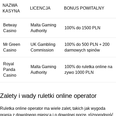
NAZWA
LICENCJA
BONUS POWITALNY
KASYNA
Betway
Malta Gaming
100% do 1500 PLN
Casino
Authority
Mr Green
UK Gambling
100% do 500 PLN + 200
Casino
Commission
darmowych spinów
Royal
Malta Gaming
100% do
ruletka online na
Panda
Authority
zywo
1000 PLN
Casino
Zalety i wady ruletki online operator
Ruletka online operator ma wiele zalet, takich jak wygoda
grania z dowolnego miejsca i o dowolnej porze, różnorodność