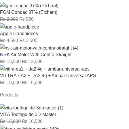
FGM Condac 37% (Etchant)
₨
2,000
₨
950
Apple Handpieces
₨
4,500
₨
3,500
NSK Air Motor With Contra Straight
₨
15,500
₨
12,000
VITTRA EA2 + DA2 4g + Ambar Universal APS
₨
18,000
₨
16,000
Products
VITA Toothguide 3D-Master
₨
15,000
₨
10,500