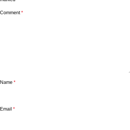
Comment
*
Name
*
Email
*