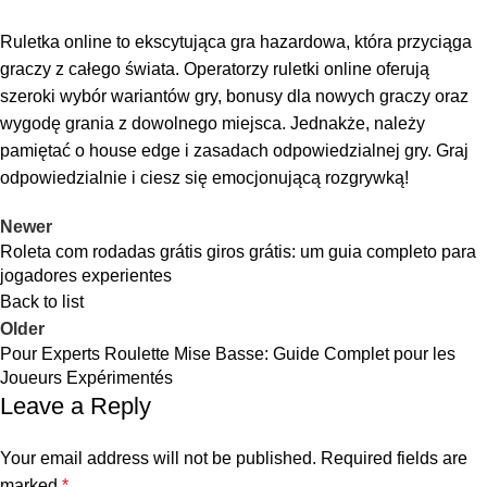
Ruletka online to ekscytująca gra hazardowa, która przyciąga
graczy z całego świata. Operatorzy ruletki online oferują
szeroki wybór wariantów gry, bonusy dla nowych graczy oraz
wygodę grania z dowolnego miejsca. Jednakże, należy
pamiętać o house edge i zasadach odpowiedzialnej gry. Graj
odpowiedzialnie i ciesz się emocjonującą rozgrywką!
Newer
Roleta com rodadas grátis giros grátis: um guia completo para
jogadores experientes
Back to list
Older
Pour Experts Roulette Mise Basse: Guide Complet pour les
Joueurs Expérimentés
Leave a Reply
Your email address will not be published.
Required fields are
marked
*