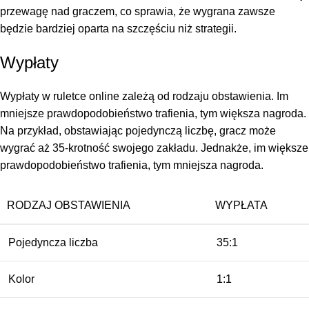
przewagę nad graczem, co sprawia, że wygrana zawsze
będzie bardziej oparta na szczęściu niż strategii.
Wypłaty
Wypłaty w ruletce online zależą od rodzaju obstawienia. Im
mniejsze prawdopodobieństwo trafienia, tym większa nagroda.
Na przykład, obstawiając pojedynczą liczbę, gracz może
wygrać aż 35-krotność swojego zakładu. Jednakże, im większe
prawdopodobieństwo trafienia, tym mniejsza nagroda.
RODZAJ OBSTAWIENIA
WYPŁATA
Pojedyncza liczba
35:1
Kolor
1:1