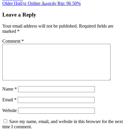
Older
Παίξτε Online Δωρεάν Rtp: 96 50%
Leave a Reply
Your email address will not be published.
Required fields are
marked
*
Comment
*
Name
*
Email
*
Website
Save my name, email, and website in this browser for the next
time I comment.