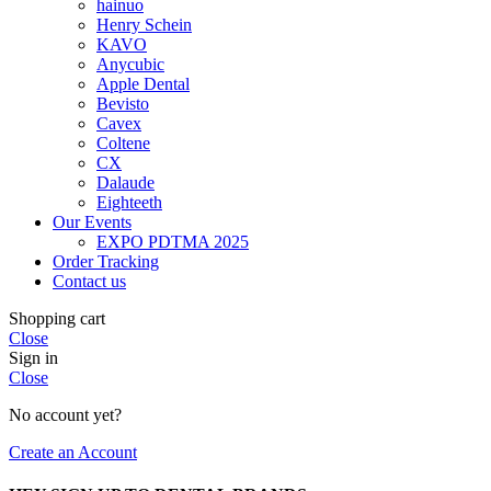
hainuo
Henry Schein
KAVO
Anycubic
Apple Dental
Bevisto
Cavex
Coltene
CX
Dalaude
Eighteeth
Our Events
EXPO PDTMA 2025
Order Tracking
Contact us
Shopping cart
Close
Sign in
Close
No account yet?
Create an Account