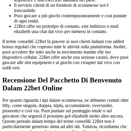
Il servizio clienti di un fornitore di scommesse not è
trascurabile.
Puoi giocare a più giochi contemporaneamente e cost puntate
di ogni entità.
22Bet offre un prototipo di contatto, este indirizzo e-mail
elizabeth una chat dal vivo per mettersi in contatto.
Il terme conseillé 22Bet fa piacere ai suoi clienti italiani con added
bonus regolari che coprono tutte le attività sulla piattaforma. Inoltre,
puoi accedere the tutto anche in movimento tramite elle tuo
dispositivo cellular. 22Bet offre anche una sezione casinò, dove puoi
giocare alle slot equipment e ai giochi con croupier dal vivo con
soldi veri.
Recensione Del Pacchetto Di Benvenuto
Dalam 22bet Online
Per quanto riguarda i tipi dalam scommessa, ne abbiamo contati oltre
fifty, come singola, doppia, tripla, accumulatore, over/under,
pronostici e così via. Puoi puntare sul punteggio totale o sul
giocatore che segnerà il prossimo gol elizabeth molto altro ancora.
Questo periodo dalam tempo del terme conseillé 22Bet non è
particolarmente generoso stima ad altri siti. Tuttavia, ricordiamo che