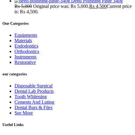
Denu Polishing Paste 340g
₨
5,000
Original price was: ₨ 5,000.
₨
4,500
Current price
is: ₨ 4,500.
Our Categories
Equipments
Materials
Endodontics
Orthodontics
Instruments
Restorative
our categories
Disposable Surgical
Dental Lab Products
Tooth Whitening
Cements And Luting
Dental Burs & Files
See More
Useful Links