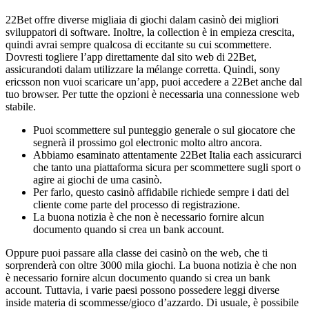
22Bet offre diverse migliaia di giochi dalam casinò dei migliori
sviluppatori di software. Inoltre, la collection è in empieza crescita,
quindi avrai sempre qualcosa di eccitante su cui scommettere.
Dovresti togliere l’app direttamente dal sito web di 22Bet,
assicurandoti dalam utilizzare la mélange corretta. Quindi, sony
ericsson non vuoi scaricare un’app, puoi accedere a 22Bet anche dal
tuo browser. Per tutte the opzioni è necessaria una connessione web
stabile.
Puoi scommettere sul punteggio generale o sul giocatore che
segnerà il prossimo gol electronic molto altro ancora.
Abbiamo esaminato attentamente 22Bet Italia each assicurarci
che tanto una piattaforma sicura per scommettere sugli sport o
agire ai giochi de uma casinò.
Per farlo, questo casinò affidabile richiede sempre i dati del
cliente come parte del processo di registrazione.
La buona notizia è che non è necessario fornire alcun
documento quando si crea un bank account.
Oppure puoi passare alla classe dei casinò on the web, che ti
sorprenderà con oltre 3000 mila giochi. La buona notizia è che non
è necessario fornire alcun documento quando si crea un bank
account. Tuttavia, i varie paesi possono possedere leggi diverse
inside materia di scommesse/gioco d’azzardo. Di usuale, è possibile