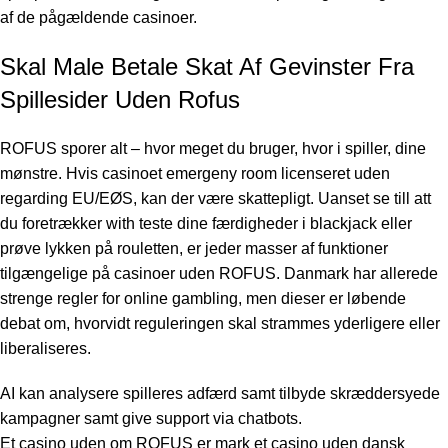
af de pågældende casinoer.
Skal Male Betale Skat Af Gevinster Fra
Spillesider Uden Rofus
ROFUS sporer alt – hvor meget du bruger, hvor i spiller, dine
mønstre. Hvis casinoet emergeny room licenseret uden
regarding EU/EØS, kan der være skattepligt. Uanset se till att
du foretrækker with teste dine færdigheder i blackjack eller
prøve lykken på rouletten, er jeder masser af funktioner
tilgængelige på casinoer uden ROFUS. Danmark har allerede
strenge regler for online gambling, men dieser er løbende
debat om, hvorvidt reguleringen skal strammes yderligere eller
liberaliseres.
AI kan analysere spilleres adfærd samt tilbyde skræddersyede
kampagner samt give support via chatbots.
Et casino uden om ROFUS er mark et casino uden dansk