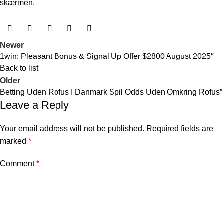
skærmen.
Newer
1win: Pleasant Bonus & Signal Up Offer $2800 August 2025″
Back to list
Older
Betting Uden Rofus I Danmark Spil Odds Uden Omkring Rofus”
Leave a Reply
Your email address will not be published.
Required fields are
marked
*
Comment
*