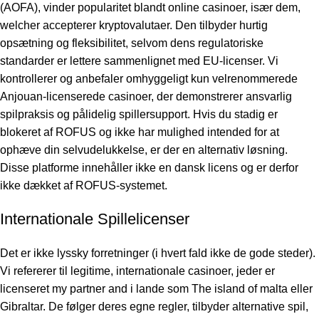
(AOFA), vinder popularitet blandt online casinoer, især dem,
welcher accepterer kryptovalutaer. Den tilbyder hurtig
opsætning og fleksibilitet, selvom dens regulatoriske
standarder er lettere sammenlignet med EU-licenser. Vi
kontrollerer og anbefaler omhyggeligt kun velrenommerede
Anjouan-licenserede casinoer, der demonstrerer ansvarlig
spilpraksis og pålidelig spillersupport. Hvis du stadig er
blokeret af ROFUS og ikke har mulighed intended for at
ophæve din selvudelukkelse, er der en alternativ løsning.
Disse platforme innehåller ikke en dansk licens og er derfor
ikke dækket af ROFUS-systemet.
Internationale Spillelicenser
Det er ikke lyssky forretninger (i hvert fald ikke de gode steder).
Vi refererer til legitime, internationale casinoer, jeder er
licenseret my partner and i lande som The island of malta eller
Gibraltar. De følger deres egne regler, tilbyder alternative spil,