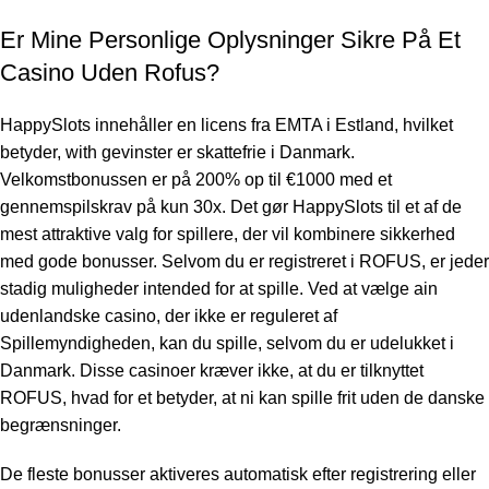
Er Mine Personlige Oplysninger Sikre På Et
Casino Uden Rofus?
HappySlots innehåller en licens fra EMTA i Estland, hvilket
betyder, with gevinster er skattefrie i Danmark.
Velkomstbonussen er på 200% op til €1000 med et
gennemspilskrav på kun 30x. Det gør HappySlots til et af de
mest attraktive valg for spillere, der vil kombinere sikkerhed
med gode bonusser. Selvom du er registreret i ROFUS, er jeder
stadig muligheder intended for at spille. Ved at vælge ain
udenlandske casino, der ikke er reguleret af
Spillemyndigheden, kan du spille, selvom du er udelukket i
Danmark. Disse casinoer kræver ikke, at du er tilknyttet
ROFUS, hvad for et betyder, at ni kan spille frit uden de danske
begrænsninger.
De fleste bonusser aktiveres automatisk efter registrering eller