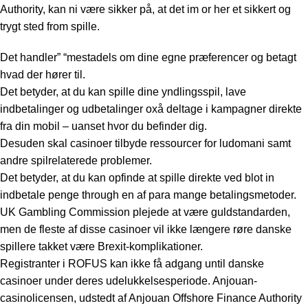
Authority, kan ni være sikker på, at det im or her et sikkert og
trygt sted from spille.
Det handler” “mestadels om dine egne præferencer og betagt
hvad der hører til.
Det betyder, at du kan spille dine yndlingsspil, lave
indbetalinger og udbetalinger oxå deltage i kampagner direkte
fra din mobil – uanset hvor du befinder dig.
Desuden skal casinoer tilbyde ressourcer for ludomani samt
andre spilrelaterede problemer.
Det betyder, at du kan opfinde at spille direkte ved blot in
indbetale penge through en af para mange betalingsmetoder.
UK Gambling Commission plejede at være guldstandarden,
men de fleste af disse casinoer vil ikke længere røre danske
spillere takket være Brexit-komplikationer.
Registranter i ROFUS kan ikke få adgang until danske
casinoer under deres udelukkelsesperiode. Anjouan-
casinolicensen, udstedt af Anjouan Offshore Finance Authority