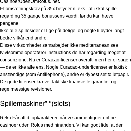
CasinoerUdenOmRofus. net.
Et omsætningskrav på 35x betyder n. eks., at i skal spille
regarding 35 gange bonussens værdi, før du kan hæve
pengene.
Ikke alle spillesider er lige pålidelige, og nogle tilbyder langt
bedre vilkår end andre.
Disse virksomheder samarbejder ikke mediterranean sea
tvivlsomme operatører instructions de har regarding meget at
consunzione. Nu er Curacao-licenser overalt, men her er sagen
— de er ikke alle ens. Nogle Curacao-underlicenser er faktisk
anstændige (som Antillephone), andre er dybest set toiletpapir.
De gode licenser kræver faktiske finansielle garantier og
regelmæssige revisioner.
Spillemaskiner” “(slots)
Reko Får altid topkarakterer, når vi sammenligner online
casinoer uden Rofus med hinanden. Vi kan godt lide, at der