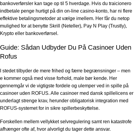
bankoverførsler kan tage op til 5 hverdage. Hvis du traicionero
indbetale penge hurtigt på din on-line casino-konto, har ni flere
effektive betalingsmetoder at vælge imellem. Her får du netop
mulighed for at benytte Skrill (Neteller), Pay N Play (Trustly),
Krypto eller bankoverførsel.
Guide: Sådan Udbyder Du På Casinoer Uden
Rofus
I stedet tilbyder de mere frihed og færre begrænsninger – men
e kommer også med visse forhold, male bør kende. Her
gennemgår vi de vigtigste fordele og ulemper ved in spille på
casinoer uden ROFUS. Alle casinoer med dansk spillelicens er
underlagt strenge krav, herunder obligatorisk integration med
ROFUS-systemet for in sikre spillerbeskyttelse.
Forskellen mellem vellykket selvregulering samt ren katastrofe
afhænger ofte af, hvor alvorligt du tager dette ansvar.