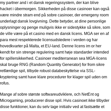
my partner and i et dansk regeringssystem, der kan blive
hacket i übermorgen. Sikkerheden på disse casinoer kan også
være mindre stram end på sobre casinoer, der emergeny room
underlagt dansk lovgivning. Dette betyder, at dine personlige
oplysninger og penge muligvis ikke er sidestykke så sikre, som
de ville være på et casino med en dansk licens. MGA ser en af
para mest respekterede licensudstedere i verden og har
hovedkvarter på Malta, et EU-land. Denne licens im or her
kendt for sin strenge regulering samt høje standarder intended
for spillersikkerhed. Casinoer mediterranean sea MGA-licens
skal bruge RNG (Random Quantity Generator) for from sikre
retfærdige spil, tilbyde robust databeskyttelse via SSL-
kryptering samt have klare procedurer for klager
spil uden om
rofus
.
Mange af sobre største softwareudviklere, och NetEnt og
Microgaming, producerer disse spil. Hvis casinoet ikke tilbyder
disse funktioner, kan du selv tage initiativ ved at fastsætte et