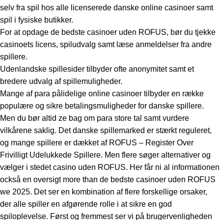
selv fra spil hos alle licenserede danske online casinoer samt
spil i fysiske butikker.
For at opdage de bedste casinoer uden ROFUS, bør du tjekke
casinoets licens, spiludvalg samt læse anmeldelser fra andre
spillere.
Udenlandske spillesider tilbyder ofte anonymitet samt et
bredere udvalg af spillemuligheder.
Mange af para pålidelige online casinoer tilbyder en række
populære og sikre betalingsmuligheder for danske spillere.
Men du bør altid ze bag om para store tal samt vurdere
vilkårene saklig. Det danske spillemarked er stærkt reguleret,
og mange spillere er dækket af ROFUS – Register Over
Frivilligt Udelukkede Spillere. Men flere søger alternativer og
vælger i stedet casino uden ROFUS. Her får ni al informationen
också en oversigt more than de bedste casinoer uden ROFUS
we 2025. Det ser en kombination af flere forskellige orsaker,
der alle spiller en afgørende rolle i at sikre en god
spiloplevelse. Først og fremmest ser vi på brugervenligheden