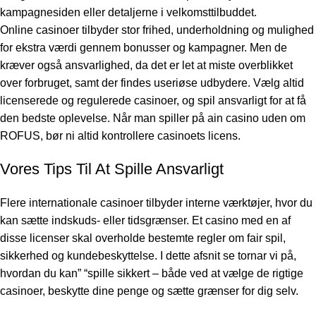
kampagnesiden eller detaljerne i velkomsttilbuddet.
Online casinoer tilbyder stor frihed, underholdning og mulighed
for ekstra værdi gennem bonusser og kampagner. Men de
kræver også ansvarlighed, da det er let at miste overblikket
over forbruget, samt der findes useriøse udbydere. Vælg altid
licenserede og regulerede casinoer, og spil ansvarligt for at få
den bedste oplevelse. Når man spiller på ain casino uden om
ROFUS, bør ni altid kontrollere casinoets licens.
Vores Tips Til At Spille Ansvarligt
Flere internationale casinoer tilbyder interne værktøjer, hvor du
kan sætte indskuds- eller tidsgrænser. Et casino med en af
disse licenser skal overholde bestemte regler om fair spil,
sikkerhed og kundebeskyttelse. I dette afsnit se tornar vi på,
hvordan du kan” “spille sikkert – både ved at vælge de rigtige
casinoer, beskytte dine penge og sætte grænser for dig selv.