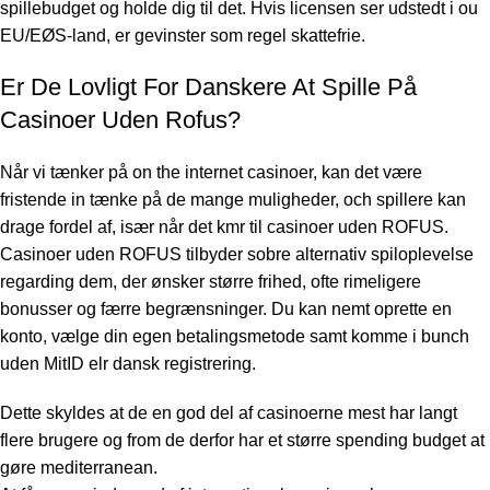
spillebudget og holde dig til det. Hvis licensen ser udstedt i ou
EU/EØS-land, er gevinster som regel skattefrie.
Er De Lovligt For Danskere At Spille På
Casinoer Uden Rofus?
Når vi tænker på on the internet casinoer, kan det være
fristende in tænke på de mange muligheder, och spillere kan
drage fordel af, især når det kmr til casinoer uden ROFUS.
Casinoer uden ROFUS tilbyder sobre alternativ spiloplevelse
regarding dem, der ønsker større frihed, ofte rimeligere
bonusser og færre begrænsninger. Du kan nemt oprette en
konto, vælge din egen betalingsmetode samt komme i bunch
uden MitID elr dansk registrering.
Dette skyldes at de en god del af casinoerne mest har langt
flere brugere og from de derfor har et større spending budget at
gøre mediterranean.