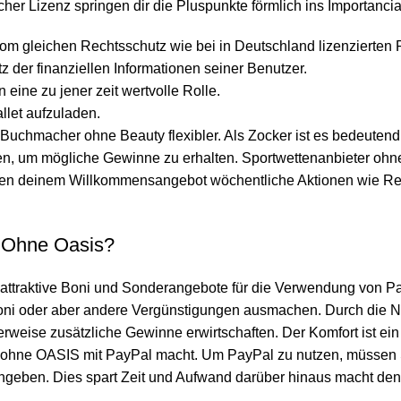
er Lizenz springen dir die Pluspunkte förmlich ins Importancia
room gleichen Rechtsschutz wie bei in Deutschland lizenzierten 
der finanziellen Informationen seiner Benutzer.
eine zu jener zeit wertvolle Rolle.
let aufzuladen.
 Buchmacher ohne Beauty flexibler. Als Zocker ist es bedeutend
en, um mögliche Gewinne zu erhalten. Sportwettenanbieter oh
ben deinem Willkommensangebot wöchentliche Aktionen wie Re
r Ohne Oasis?
 attraktive Boni und Sonderangebote für die Verwendung von P
ni oder aber andere Vergünstigungen ausmachen. Durch die N
eise zusätzliche Gewinne erwirtschaften. Der Komfort ist ein 
er ohne OASIS mit PayPal macht. Um PayPal zu nutzen, müssen S
ingeben. Dies spart Zeit und Aufwand darüber hinaus macht den