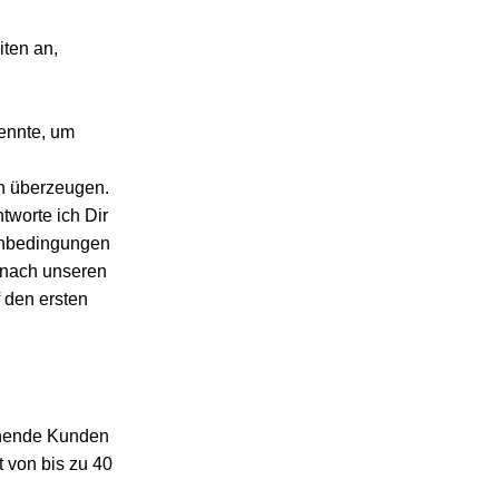
ten an,
oennte, um
n überzeugen.
tworte ich Dir
menbedingungen
 nach unseren
 den ersten
ehende Kunden
 von bis zu 40