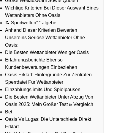
Große Wettauswahl Sowie Quoten
Wichtige Kriterien Bei Dieser Auswahl Eines
Wettanbieters Ohne Oasis
📝 Sportwetten” “ratgeber
Anhand Dieser Kriterien Bewerten
Unsereins Seriöse Wettanbieter Ohne
Oasis:
Die Besten Wettanbieter Weniger Oasis
Erfahrungsberichte Ebenso
Kundenbewertungen Einbeziehen
Oasis Erklärt: Hintergründe Zur Zentralen
Sperrdatei Für Wettanbieter
Einzahlungslimits Und Spielpausen
Die Besten Wettanbieter Unter Abzug Von
Oasis 2025: Mein Großer Test & Vergleich
Bet
Oasis Vs Lugas: Die Unterschiede Direkt
Erklärt