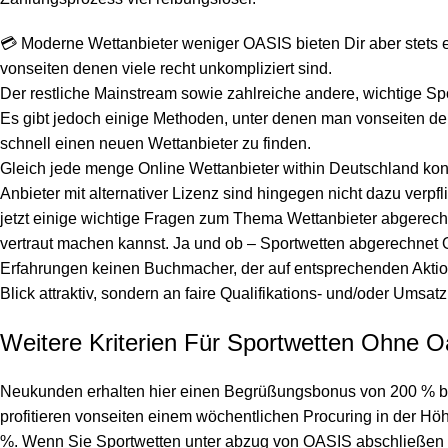
💳 Moderne Wettanbieter weniger OASIS bieten Dir aber stets
vonseiten denen viele recht unkompliziert sind.
Der restliche Mainstream sowie zahlreiche andere, wichtige Sp
Es gibt jedoch einige Methoden, unter denen man vonseiten de
schnell einen neuen Wettanbieter zu finden.
Gleich jede menge Online Wettanbieter within Deutschland ko
Anbieter mit alternativer Lizenz sind hingegen nicht dazu verpf
jetzt einige wichtige Fragen zum Thema Wettanbieter abgere
vertraut machen kannst. Ja und ob – Sportwetten abgerechnet 
Erfahrungen keinen Buchmacher, der auf entsprechenden Aktionen
Blick attraktiv, sondern an faire Qualifikations- und/oder Ums
Weitere Kriterien Für Sportwetten Ohne O
Neukunden erhalten hier einen Begrüßungsbonus von 200 % bis
profitieren vonseiten einem wöchentlichen Procuring in der Hö
%. Wenn Sie Sportwetten unter abzug von OASIS abschließen 