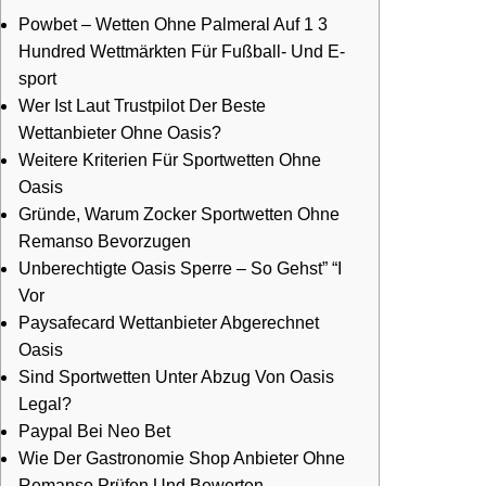
Powbet – Wetten Ohne Palmeral Auf 1 3
Hundred Wettmärkten Für Fußball- Und E-
sport
Wer Ist Laut Trustpilot Der Beste
Wettanbieter Ohne Oasis?
Weitere Kriterien Für Sportwetten Ohne
Oasis
Gründe, Warum Zocker Sportwetten Ohne
Remanso Bevorzugen
Unberechtigte Oasis Sperre – So Gehst” “I
Vor
Paysafecard Wettanbieter Abgerechnet
Oasis
Sind Sportwetten Unter Abzug Von Oasis
Legal?
Paypal Bei Neo Bet
Wie Der Gastronomie Shop Anbieter Ohne
Remanso Prüfen Und Bewerten