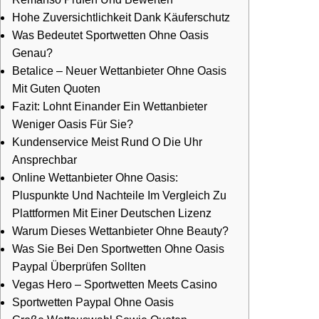
Hohe Zuversichtlichkeit Dank Käuferschutz
Was Bedeutet Sportwetten Ohne Oasis
Genau?
Betalice – Neuer Wettanbieter Ohne Oasis
Mit Guten Quoten
Fazit: Lohnt Einander Ein Wettanbieter
Weniger Oasis Für Sie?
Kundenservice Meist Rund O Die Uhr
Ansprechbar
Online Wettanbieter Ohne Oasis:
Pluspunkte Und Nachteile Im Vergleich Zu
Plattformen Mit Einer Deutschen Lizenz
Warum Dieses Wettanbieter Ohne Beauty?
Was Sie Bei Den Sportwetten Ohne Oasis
Paypal Überprüfen Sollten
Vegas Hero – Sportwetten Meets Casino
Sportwetten Paypal Ohne Oasis