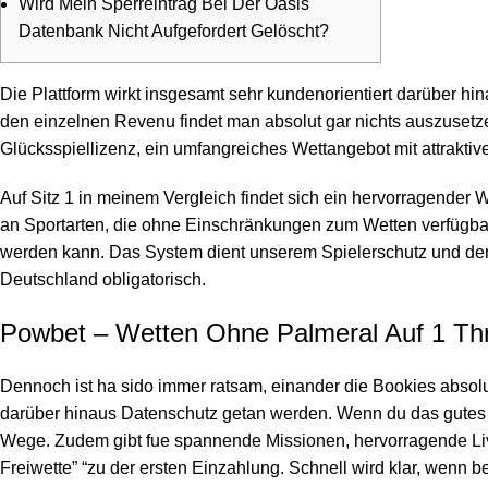
Wird Mein Sperreintrag Bei Der Oasis
Datenbank Nicht Aufgefordert Gelöscht?
Die Plattform wirkt insgesamt sehr kundenorientiert darüber h
den einzelnen Revenu findet man absolut gar nichts auszusetze
Glücksspiellizenz, ein umfangreiches Wettangebot mit attraktiv
Auf Sitz 1 in meinem Vergleich findet sich ein hervorragender 
an Sportarten, die ohne Einschränkungen zum Wetten verfügbar s
werden kann. Das System dient unserem Spielerschutz und der S
Deutschland obligatorisch.
Powbet – Wetten Ohne Palmeral Auf 1 Th
Dennoch ist ha sido immer ratsam, einander die Bookies absol
darüber hinaus Datenschutz getan werden. Wenn du das gutes G
Wege. Zudem gibt fue spannende Missionen, hervorragende Liv
Freiwette” “zu der ersten Einzahlung. Schnell wird klar, wenn b