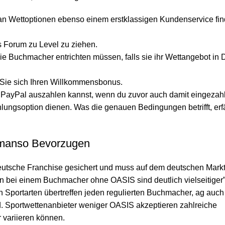
an Wettoptionen ebenso einem erstklassigen Kundenservice fin
s Forum zu Level zu ziehen.
die Buchmacher entrichten müssen, falls sie ihr Wettangebot in
Sie sich Ihren Willkommensbonus.
er PayPal auszahlen kannst, wenn du zuvor auch damit eingezahl
ungsoption dienen. Was die genauen Bedingungen betrifft, erfä
manso Bevorzugen
utsche Franchise gesichert und muss auf dem deutschen Markt
n bei einem Buchmacher ohne OASIS sind deutlich vielseitiger”
en Sportarten übertreffen jeden regulierten Buchmacher, ag auch
nd. Sportwettenanbieter weniger OASIS akzeptieren zahlreiche
variieren können.