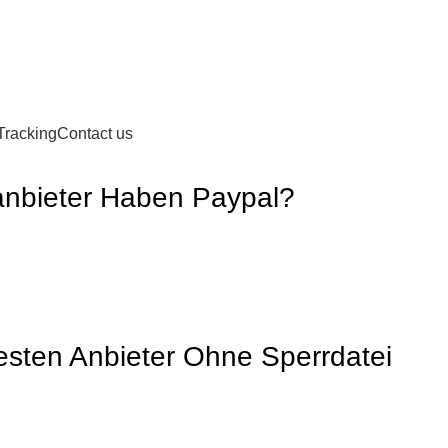
Tracking
Contact us
anbieter Haben Paypal?
sten Anbieter Ohne Sperrdatei