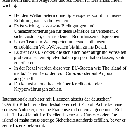
Außerdem sind uns Angebote und Aktionen für Bestandskunden
wichtig.
Bei den Wettanbietern ohne Spielersperre könnt ihr unserer
Erfahrung nach sicher wetten.
Es ist wichtig, pass away Bedingungen und
Umsatzanforderungen für diese Bénéfice zu verstehen, o
sicherzustellen, dass sie deinen Bedürfnissen entsprechen.
Unser Team an Wettexperten untersucht all unsere
empfohlenen Wett-Webseiten bis hin zu ins Detail.
Es dient dazu, Zocker, die sich auch oder aufgrund vonseiten
problematischem Spielverhalten gesperrt haben lassen, zentral
zu erfassen.
In der Regel werden diese von EU-Staaten wie The island of
malta,” “den Behörden von Curacao oder auf Anjouan
ausgestellt.
Du kannst alternativ auch über Kreditkarte oder
Kryptowährungen zahlen.
Internationale Anbieter mit Lizenzen abseits der deutschen”
“OASIS-Pflicht erhalten deshalb vermehrt Zulauf. Achte bei einen
seriösen Anbieter, der eine Franchise mit einem angenehmen Ruf
hat. Ein Bookie mit 1 offiziellen Lizenz aus Curacao oder The
island of malta muss strenge Sicherheitsstandards erfüllen, bevor er
seine Lizenz bekommt.