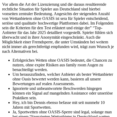
Vor allem die Art der Lizenzierung und die daraus resultierende
rechtliche Situation für Spieler aus Deutschland sind hierbei
vonseiten zentraler Bedeutung. Angesichts der steigenden Anzahl
von Wettanbietern ohne OASIS ist sera für Spieler entscheidend,
seriöse und qualitativ hochwertige Plattformen dabei. Im Folgenden
sein die Kriterien für den Test erläutert und einige der” “Top-
Anbieter für das Jahr 2025 detailliert vorgestellt. Spieler fühlen sich
überwacht und in ihrer Anonymität eingeschränkt. Auch die
Möglichkeit einer Fremdsperre, die unter Umständen bei weitem
nicht immer als gerechtfertigt empfunden wird, trägt zum Wunsch je
nach Alternativen bei.
Erfolgreiches Wetten ohne OASIS bedeutet, die Chancen zu
nutzen, ohne expire Risiken aus family room Augen zu
benachteiligt werden.
Um herauszufinden, welcher Anbieter als bester Wettanbieter
ohne Oasis bewertet werden kann, basieren all unsere
Bewertungen auf realen Assessments.
Ignorierte und unbeantwortete Beschwerden hingegen
können ein Signal auf mangelnden Assistance oder unseriöse
Praktiken sein.
Hey, ich bin Dennis ebenso befasse mit seit nunmehr 10
Jahren mit Sportwetten.
Ja, Sportwetten ohne OASIS-Sperre sind legal, solange man
bei einem “lizenzierten Wettanbieter in Deutschland wetten.