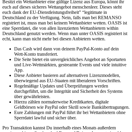
Besitzt ein Wettanbieter eine gültige Lizenz aus Europa, könnt ihr
euch auf dieses sicheres Wettangebot menschenleer. Dieses steht
euch dank der EU-Dienstleistungsfreiheit” “legitimate in
Deutschland zu der Verfügung. Nein, falls man bei REMANSO
registriert ist, muss man bei keinem Wettanbieter wetten. OASIS ist
eine Sperrdatei, die von allen lizenzierten Wettanbietern within
Deutschland genutzt werden. Wenn man unter OASIS registriert ist
echt, kann man nicht mehr bei diesen Anbietern wetten.
Das Cash wird dann von deinem PayPal-Konto auf dein
Wett-Konto transferiert.
Die Seite bietet ein unvergleichliches Angebot an Sportarten
und Live-Wettmärkten, gestreamte Events und viele intuitive
App.
Diese Anbieter basieren auf alternativen Lizenzmodellen,
überwiegend aus EU-Staaten mit liberaleren Vorschriften.
Regelmäßige Updates und Überprüfungen werden
durchgeführt, um die Integrität und Sicherheit des Systems
über gewährleisten.
Hierzu zählen normalerweise Kreditkarten, digitale
Geldbörsen wie PayPal oder Skrill sowie Bankübertragungen.
Eure Zahlungen mit PayPal führt ihr bei Wettanbietern ohne
Sperrdatei lawful und sicher über.
Pro Transaktion kannst Du innerhalb eines Monats außerdem