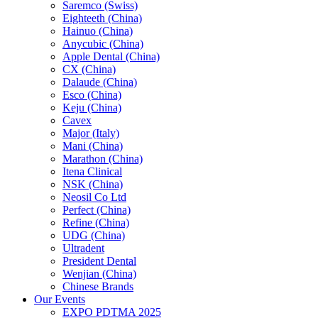
Saremco (Swiss)
Eighteeth (China)
Hainuo (China)
Anycubic (China)
Apple Dental (China)
CX (China)
Dalaude (China)
Esco (China)
Keju (China)
Cavex
Major (Italy)
Mani (China)
Marathon (China)
Itena Clinical
NSK (China)
Neosil Co Ltd
Perfect (China)
Refine (China)
UDG (China)
Ultradent
President Dental
Wenjian (China)
Chinese Brands
Our Events
EXPO PDTMA 2025