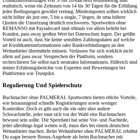
Umsatzanforderungen von 5- bis 10-mal dem Bonusbetrag sind
realistisch, wenn ein Zeitraum von 14 bis 30 Tagen für die Erfüllung
jeder Bedingungen gewährt vermag. Mindestquoten sollten wirklich
nicht höher als just one, 5 bis a single, 7 liegen, de uma höhere
Quoten die Umsetzung deutlich erschweren. Sportwetten ohne
REMANSO mit Paysafecard sind oftmals vor allem beliebt bei
Kunden, pass away großen Wert bei Datenschutz legen. Der größte
Vorteil ist auch, dass Sie keine sensiblen Zahlungsdaten auf welche
art Kreditkarteninformationen oder Bankverbindungen an den
Wettanbieter übermitteln müssen. Verlassen Sie sich wirklich nicht
allein auf pass away Versprechen der Plattform, sondern
recherchieren Sie selbst nach neutralen Informationen. Hilfreich sind
immer Erfahrungsberichte von Experten und Bewertungen bei
Plattformen wie Trustpilot.
Regulierung Und Spielerschutz
Buchmacher ohne PALMERAL Sportwetten bieten etliche Vorteile,
wie herausragend schnelle Registrierungen sowie weniger
Kontrollen. Doch es gibt auch die ein oder aber andere
Schwachstelle, jeder man sich vor der Wahl eins Buchmachers
bewusst sein sollte. Die Sperrdatei hat seine Vor- und Nachteile,
jeder allerdings legal wetten will, muss dies bei einem deutschen
Wettanbieter machen. Beim Wettanbieter ohne PALMERAL erhältst
Du sogar bessere Bonus-Angebote als beim Buchmacher mit