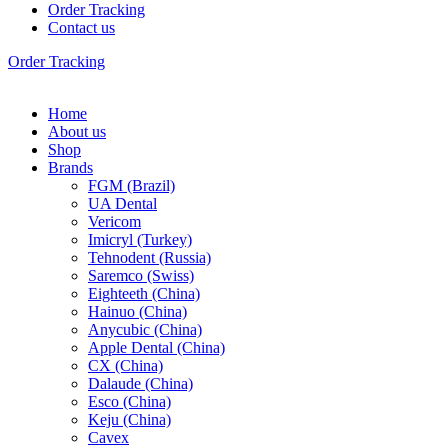
Order Tracking
Contact us
Order Tracking
Home
About us
Shop
Brands
FGM (Brazil)
UA Dental
Vericom
Imicryl (Turkey)
Tehnodent (Russia)
Saremco (Swiss)
Eighteeth (China)
Hainuo (China)
Anycubic (China)
Apple Dental (China)
CX (China)
Dalaude (China)
Esco (China)
Keju (China)
Cavex