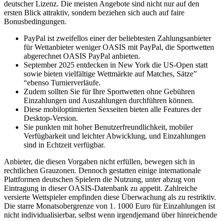
deutscher Lizenz. Die meisten Angebote sind nicht nur auf den
ersten Blick attraktiv, sondern beziehen sich auch auf faire
Bonusbedingungen.
PayPal ist zweifellos einer der beliebtesten Zahlungsanbieter
für Wettanbieter weniger OASIS mit PayPal, die Sportwetten
abgerechnet OASIS PayPal anbieten.
September 2025 entdecken in New York die US-Open statt
sowie bieten vielfältige Wettmärkte auf Matches, Sätze”
“ebenso Turnierverläufe.
Zudem sollten Sie für Ihre Sportwetten ohne Gebühren
Einzahlungen und Auszahlungen durchführen können.
Diese mobiloptimierten Sexseiten bieten alle Features der
Desktop-Version.
Sie punkten mit hoher Benutzerfreundlichkeit, mobiler
Verfügbarkeit und leichter Abwicklung, und Einzahlungen
sind in Echtzeit verfügbar.
Anbieter, die diesen Vorgaben nicht erfüllen, bewegen sich in
rechtlichen Grauzonen. Dennoch gestatten einige internationale
Plattformen deutschen Spielern die Nutzung, unter abzug von
Eintragung in dieser OASIS-Datenbank zu appetit. Zahlreiche
versierte Wettspieler empfinden diese Überwachung als zu restriktiv.
Die starre Monatsobergrenze von 1. 1000 Euro für Einzahlungen ist
nicht individualisierbar, selbst wenn irgendjemand über hinreichende