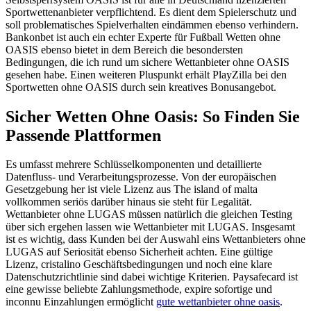
Sportwettenanbieter verpflichtend. Es dient dem Spielerschutz und
soll problematisches Spielverhalten eindämmen ebenso verhindern.
Bankonbet ist auch ein echter Experte für Fußball Wetten ohne
OASIS ebenso bietet in dem Bereich die besondersten
Bedingungen, die ich rund um sichere Wettanbieter ohne OASIS
gesehen habe. Einen weiteren Pluspunkt erhält PlayZilla bei den
Sportwetten ohne OASIS durch sein kreatives Bonusangebot.
Sicher Wetten Ohne Oasis: So Finden Sie
Passende Plattformen
Es umfasst mehrere Schlüsselkomponenten und detaillierte
Datenfluss- und Verarbeitungsprozesse. Von der europäischen
Gesetzgebung her ist viele Lizenz aus The island of malta
vollkommen seriös darüber hinaus sie steht für Legalität.
Wettanbieter ohne LUGAS müssen natürlich die gleichen Testing
über sich ergehen lassen wie Wettanbieter mit LUGAS. Insgesamt
ist es wichtig, dass Kunden bei der Auswahl eins Wettanbieters ohne
LUGAS auf Seriosität ebenso Sicherheit achten. Eine gültige
Lizenz, cristalino Geschäftsbedingungen und noch eine klare
Datenschutzrichtlinie sind dabei wichtige Kriterien. Paysafecard ist
eine gewisse beliebte Zahlungsmethode, expire sofortige und
inconnu Einzahlungen ermöglicht
gute wettanbieter ohne oasis
.