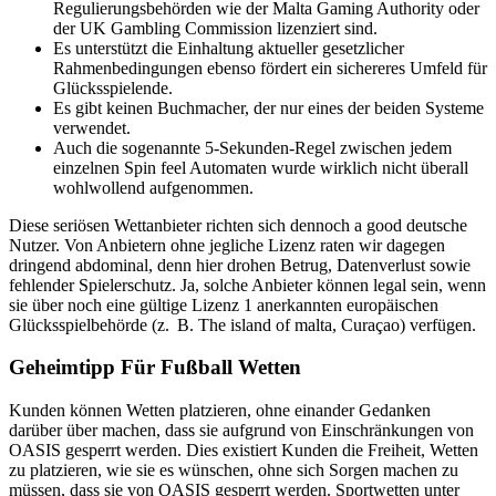
Regulierungsbehörden wie der Malta Gaming Authority oder
der UK Gambling Commission lizenziert sind.
Es unterstützt die Einhaltung aktueller gesetzlicher
Rahmenbedingungen ebenso fördert ein sichereres Umfeld für
Glücksspielende.
Es gibt keinen Buchmacher, der nur eines der beiden Systeme
verwendet.
Auch die sogenannte 5-Sekunden-Regel zwischen jedem
einzelnen Spin feel Automaten wurde wirklich nicht überall
wohlwollend aufgenommen.
Diese seriösen Wettanbieter richten sich dennoch a good deutsche
Nutzer. Von Anbietern ohne jegliche Lizenz raten wir dagegen
dringend abdominal, denn hier drohen Betrug, Datenverlust sowie
fehlender Spielerschutz. Ja, solche Anbieter können legal sein, wenn
sie über noch eine gültige Lizenz 1 anerkannten europäischen
Glücksspielbehörde (z. B. The island of malta, Curaçao) verfügen.
Geheimtipp Für Fußball Wetten
Kunden können Wetten platzieren, ohne einander Gedanken
darüber über machen, dass sie aufgrund von Einschränkungen von
OASIS gesperrt werden. Dies existiert Kunden die Freiheit, Wetten
zu platzieren, wie sie es wünschen, ohne sich Sorgen machen zu
müssen, dass sie von OASIS gesperrt werden. Sportwetten unter