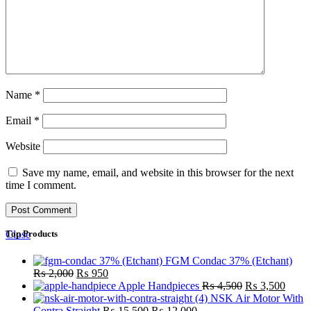
Name
*
Email
*
Website
Save my name, email, and website in this browser for the next
time I comment.
Close
Top Products
FGM Condac 37% (Etchant)
₨
2,000
₨
950
Apple Handpieces
₨
4,500
₨
3,500
NSK Air Motor With
Contra Straight
₨
15,500
₨
12,000