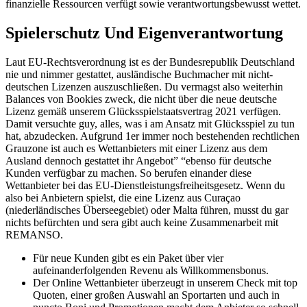
finanzielle Ressourcen verfügt sowie verantwortungsbewusst wettet.
Spielerschutz Und Eigenverantwortung
Laut EU-Rechtsverordnung ist es der Bundesrepublik Deutschland
nie und nimmer gestattet, ausländische Buchmacher mit nicht-
deutschen Lizenzen auszuschließen. Du vermagst also weiterhin
Balances von Bookies zweck, die nicht über die neue deutsche
Lizenz gemäß unserem Glücksspielstaatsvertrag 2021 verfügen.
Damit versuchte guy, alles, was i am Ansatz mit Glücksspiel zu tun
hat, abzudecken. Aufgrund 1er immer noch bestehenden rechtlichen
Grauzone ist auch es Wettanbieters mit einer Lizenz aus dem
Ausland dennoch gestattet ihr Angebot” “ebenso für deutsche
Kunden verfügbar zu machen. So berufen einander diese
Wettanbieter bei das EU-Dienstleistungsfreiheitsgesetz. Wenn du
also bei Anbietern spielst, die eine Lizenz aus Curaçao
(niederländisches Überseegebiet) oder Malta führen, musst du gar
nichts befürchten und sera gibt auch keine Zusammenarbeit mit
REMANSO.
Für neue Kunden gibt es ein Paket über vier
aufeinanderfolgenden Revenu als Willkommensbonus.
Der Online Wettanbieter überzeugt in unserem Check mit top
Quoten, einer großen Auswahl an Sportarten und auch in