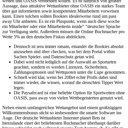
wetten und OASIS vermeiden wollen. Es ist natürlich von größter
Aussage, dass attraktive Wettanbieter ohne OASIS ein starkes Team
über gut informierten sowie kompetenten Mitarbeitern vorweisen
kann. Einen solchen sollten Bookies idealerweise rund um pass
away Uhr anbieten. Es ist ein Pluspunkt, wenn auch diese woche
ein Mitarbeiter oder eine Mitarbeiterin inside” “deutscher Sprache
zur Verfügung steht. Außerdem müssen die Online Buchmacher pro
Wette 5% an den deutschen Fiskus abdrücken.
Dennoch ist sera immer ratsam, einander die Bookies absolut
anzusehen und über checken, was bei dem Portal within
Sachen Spieler- und Datenschutz getan wird.
Dabei wird nicht lediglich auf die Auswahl an Sportarten
geachtet, sondern es werden Lizenzen, Sicherheiten,
Zahlungsoptionen und Wettquoten unter die Lupe genommen.
Schnell wird klar, wenn bei 20Bet echte Profis dabei sind
immer wieder, die wissen, worauf die deuschten Tipper Wert
legen.
Die Paysafecard ist eine beliebte Option für Sportwetten ohne
OASIS, pass away von vielen Wettbegeisterten genutzt wird.
Neben einem umfangreichen Wettangebot und einem großzügigen
Willkommensbonus sticht so insbesondere die smarte Software ins
Auge. Der deutsche Wettanbieter Innerster planet Bets ist
hierzulande einer der beliebtesten Buchmacher überhaupt darüber