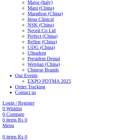
Major (Italy)
Mani (China)
Marathon (China)
Itena Clinical
NSK (China)
Neosil Co Ltd
Perfect (China)
Refine (China)
UDG (China)
Ultradent
President Dental
Wenjian (China)
Chinese Brands
Our Events
EXPO PDTMA 2025
Order Tracking
Contact us
Login / Register
0
Wishlist
0
Compare
0
items
₨
0
Menu
0
items
₨
0