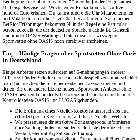
Bedingungen kombiniert werden.” “[newline]In der Folge kannst
Du beispielsweise jede Woche einen Reloadbonus bis zu five-
hundred Euro erhalten. Du kannst rund o die Uhr Mitarbeiterinnen
und Mitarbeiter im or her Live Chat hervorbringen. Nach meinen
BetRiot Erfahrungen bekommst Ni in der Regel eine Particular
person zugeteilt, die der deutschen Sprache mächtig ist. Generell
sind immer OASIS Wartungsarbeiten unschön, weswegen
Sportwetten ohne OASIS noch attraktiver erscheinen.
Faq – Häufige Fragen über Sportwetten Ohne Oasis
In Deutschland
Einige Anbieter setzen außerdem auf Genehmigungen anderer
Offshore-Länder. Seit der deutschen Glücksspiellizenz unterscheidet
man Buchmacher, die mit einer deutschen Lizenz arbeiten und
denen, die eine andere Lizenz nutzen. Sportwetten Anbieter ohne
OASIS besitzen keine deutsche Lizenz und sind damit nicht an die
Kontrolldateien OASIS und LUGAS gebunden.
Die Eröffnung eines Neteller-Kontos ist anspruchslos und
erfordert perish Registrierung auf dieser Neteller-Website.
Wir präsentieren dir attraktive Bonusangebote, informieren
über Zahlungslimits und stellen viele Liste der nützlichsten
Wettanbieter mit PayPal zur Verfügung.
Spieler können von zusätzlichen Freiwetten, erhöhten Quoten