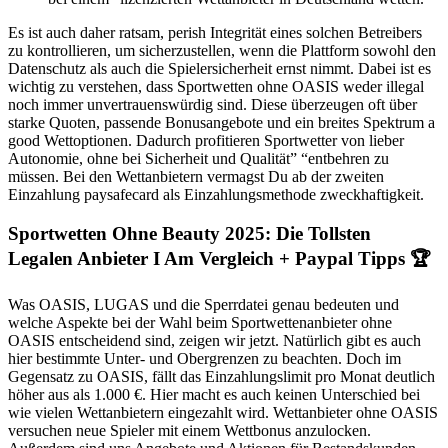
Es ist auch daher ratsam, perish Integrität eines solchen Betreibers
zu kontrollieren, um sicherzustellen, wenn die Plattform sowohl den
Datenschutz als auch die Spielersicherheit ernst nimmt. Dabei ist es
wichtig zu verstehen, dass Sportwetten ohne OASIS weder illegal
noch immer unvertrauenswürdig sind. Diese überzeugen oft über
starke Quoten, passende Bonusangebote und ein breites Spektrum a
good Wettoptionen. Dadurch profitieren Sportwetter von lieber
Autonomie, ohne bei Sicherheit und Qualität” “entbehren zu
müssen. Bei den Wettanbietern vermagst Du ab der zweiten
Einzahlung paysafecard als Einzahlungsmethode zweckhaftigkeit.
Sportwetten Ohne Beauty 2025: Die Tollsten
Legalen Anbieter I Am Vergleich + Paypal Tipps 🏆
Was OASIS, LUGAS und die Sperrdatei genau bedeuten und
welche Aspekte bei der Wahl beim Sportwettenanbieter ohne
OASIS entscheidend sind, zeigen wir jetzt. Natürlich gibt es auch
hier bestimmte Unter- und Obergrenzen zu beachten. Doch im
Gegensatz zu OASIS, fällt das Einzahlungslimit pro Monat deutlich
höher aus als 1.000 €. Hier macht es auch keinen Unterschied bei
wie vielen Wettanbietern eingezahlt wird. Wettanbieter ohne OASIS
versuchen neue Spieler mit einem Wettbonus anzulocken.