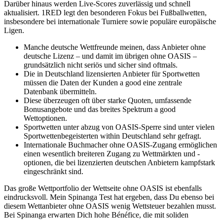
Darüber hinaus werden Live-Scores zuverlässig und schnell
aktualisiert. 1RED legt den besonderen Fokus bei Fußballwetten,
insbesondere bei internationale Turniere sowie populäre europäische
Ligen.
Manche deutsche Wettfreunde meinen, dass Anbieter ohne
deutsche Lizenz – und damit im übrigen ohne OASIS –
grundsätzlich nicht seriös und sicher sind oftmals.
Die in Deutschland lizensierten Anbieter für Sportwetten
müssen die Daten der Kunden a good eine zentrale
Datenbank übermitteln.
Diese überzeugen oft über starke Quoten, umfassende
Bonusangebote und das breites Spektrum a good
Wettoptionen.
Sportwetten unter abzug von OASIS-Sperre sind unter vielen
Sportwettenbegeisterten within Deutschland sehr gefragt.
Internationale Buchmacher ohne OASIS-Zugang ermöglichen
einen wesentlich breiteren Zugang zu Wettmärkten und -
optionen, die bei lizenzierten deutschen Anbietern kampfstark
eingeschränkt sind.
Das große Wettportfolio der Wettseite ohne OASIS ist ebenfalls
eindrucksvoll. Mein Spinanga Test hat ergeben, dass Du ebenso bei
diesem Wettanbieter ohne OASIS wenig Wettsteuer bezahlen musst.
Bei Spinanga erwarten Dich hohe Bénéfice, die mit soliden