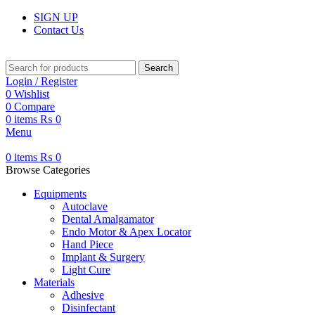
SIGN UP
Contact Us
Search
Login / Register
0
Wishlist
0
Compare
0
items
₨
0
Menu
0
items
₨
0
Browse Categories
Equipments
Autoclave
Dental Amalgamator
Endo Motor & Apex Locator
Hand Piece
Implant & Surgery
Light Cure
Materials
Adhesive
Disinfectant