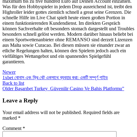
maximum bis zu five hundred Euro auf Deinen Account einzahlen.
Was für den Hobbyspieler in jedem Drop ausreichend ist, treibt den
Highroller leider gottes ziemlich schnell a great seine Grenzen. Die
schnelle Hilfe im Live Chat spielt heute einen großen Portion in
einem funktionierenden Kundendienst. Im direkten Gespräch
können Sachverhalte oft besonders stomach dargestellt und Troubles
besonders schnell gelöst werden. Modern darüber hinaus beliebt bei
einem Sportwettenanbieter ohne REMANSO sind derzeit Lizenzen
aus Malta sowie Curacao. Bei diesen müssen sie einander zwar an
etliche Regelungen halten, können den Spielern jedoch auch ein
vielfältiges Wettangebot und ein spannendes Spielgefühl
garantieren.
Newer
1xbet বোনাস এবং ফ্রি বেট একসাথে ব্যবহার করা: একটি সম্পূর্ণ গাইড
Back to list
Older
Başarıbet Turkey ️ Güvenilir Casino Ve Bahis Platformu”
Leave a Reply
Your email address will not be published.
Required fields are
marked
*
Comment
*