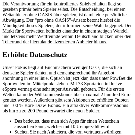
Die Verantwortung für ein kontrolliertes Spielverhalten liegt so
gesehen primär beim Spieler selbst. Die Entscheidung, bei einem
Wettanbieter ohne OASIS über spielen, ist damit eine persönliche
Abwägung. Der “pro ohne OASIS”-Ansatz betont hierbei die
Mündigkeit dieses Spielers, der informiert seine Wahl begegnet. Der
Markt für Sportwetten befindet einander in einem stetigen Wandel,
und letztens mehr Wettfreunde within Deutschland blicken über den
Tellerrand der hierzulande lizenzierten Anbieter hinaus.
Erhöhte Datenschutz
Unser Fokus liegt auf Buchmachern weniger Oasis, die sich an
deutsche Spieler richten und dementsprechend ihr Angebot
anordnung in einer linie. Optisch ist jetzt klar, dass unter PowBet die
Sportwetten im Mittelpunkt stehen. Mit 33 Sportarten inklusive
eSports vermag eine sehr super Auswahl geboten. Für die ersten
Wetten kann der Willkommensbonus über maximal 2 hundred Euro
genutzt werden. Außerdem gibt sera Aktionen zu erhöhten Quoten
und 100 % Bore-Draw-Bonus. Ein attraktiver Willkommensbonus
bis hin zu zu 200 Pound erwartet die neuen Spieler.
Das bedeutet, dass man sich Apps für einen Wettschein
aussuchen kann, welcher mit 10 € eingezahlt wird.
Suchen Sie nach Anbietern, die von vertrauenswürdigen