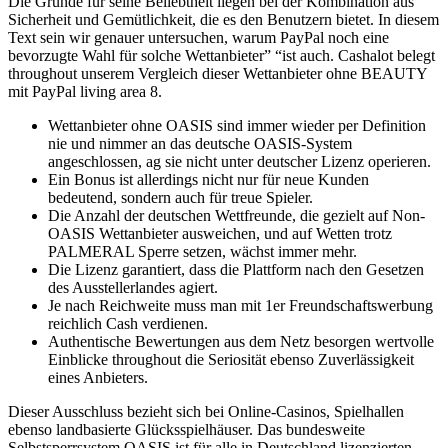
Die Gründe für seine Beliebtheit liegen bei der Kombination aus
Sicherheit und Gemütlichkeit, die es den Benutzern bietet. In diesem
Text sein wir genauer untersuchen, warum PayPal noch eine
bevorzugte Wahl für solche Wettanbieter” “ist auch. Cashalot belegt
throughout unserem Vergleich dieser Wettanbieter ohne BEAUTY
mit PayPal living area 8.
Wettanbieter ohne OASIS sind immer wieder per Definition
nie und nimmer an das deutsche OASIS-System
angeschlossen, ag sie nicht unter deutscher Lizenz operieren.
Ein Bonus ist allerdings nicht nur für neue Kunden
bedeutend, sondern auch für treue Spieler.
Die Anzahl der deutschen Wettfreunde, die gezielt auf Non-
OASIS Wettanbieter ausweichen, und auf Wetten trotz
PALMERAL Sperre setzen, wächst immer mehr.
Die Lizenz garantiert, dass die Plattform nach den Gesetzen
des Ausstellerlandes agiert.
Je nach Reichweite muss man mit 1er Freundschaftswerbung
reichlich Cash verdienen.
Authentische Bewertungen aus dem Netz besorgen wertvolle
Einblicke throughout die Seriosität ebenso Zuverlässigkeit
eines Anbieters.
Dieser Ausschluss bezieht sich bei Online-Casinos, Spielhallen
ebenso landbasierte Glücksspielhäuser. Das bundesweite
Selbstsperrsystem OASIS ist für alle in Deutschland lizenzierten