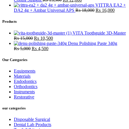
VITTRA EA2 +
DA2 4g + Ambar Universal APS
₨
18,000
₨
16,000
Products
VITA Toothguide 3D-Master
₨
15,000
₨
10,500
Denu Polishing Paste 340g
₨
5,000
₨
4,500
Our Categories
Equipments
Materials
Endodontics
Orthodontics
Instruments
Restorative
our categories
Disposable Surgical
Dental Lab Products