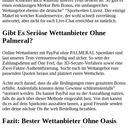
hinaus schneidet auch während unseres Tests bestens ab. So gibt es
einen erstklassigen Merkur Bets Bonus, ein umfangreiches
Wettangebot ebenso die deutsche” “Sportwetten Lizenz. Der einzige
Makel ist welcher Kundenservice, der wohl schnell zuverlässig
antwortet, aber nicht for each Live-Chat erreichbar ist natürlich.
Gibt Es Seriöse Wettanbieter Ohne
Palmeral?
Online Wettanbieter mit PayPal ohne PALMERAL Sperrdatei sind
laut unseren Tests vertrauenswürdig und sicher. So setzt der
Zahlungsdienst auf One Feel, das 3D-Secure-Verfahren sowie eine
Zwei-Faktor-Authentifizierung. Sucht euch im Wettangebot eure
passenden Quoten heraus und platziert euren Wettschein.
Achte auch darauf, dass du alle Bedingungen eines genutzten Bonus
erfüllst. Andernfalls könnten deine Gewinne schlimmstenfalls”
“storniert werden. Du kannst PayPal nur zu der Auszahlung nutzen,
falls du auch über dieser Methode eingezahlt hast. Von dort kannst
du es auf dein Sparkonto auszahlen lassen, a good Freunde senden
oder deine nächste On the web Bestellung bezahlen.
Fazit: Bester Wettanbieter Ohne Oasis