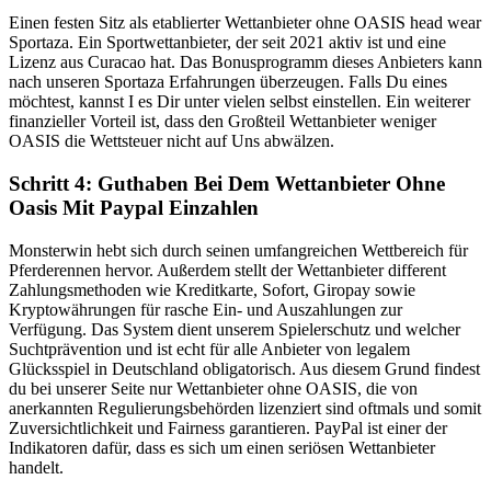
Einen festen Sitz als etablierter Wettanbieter ohne OASIS head wear
Sportaza. Ein Sportwettanbieter, der seit 2021 aktiv ist und eine
Lizenz aus Curacao hat. Das Bonusprogramm dieses Anbieters kann
nach unseren Sportaza Erfahrungen überzeugen. Falls Du eines
möchtest, kannst I es Dir unter vielen selbst einstellen. Ein weiterer
finanzieller Vorteil ist, dass den Großteil Wettanbieter weniger
OASIS die Wettsteuer nicht auf Uns abwälzen.
Schritt 4: Guthaben Bei Dem Wettanbieter Ohne
Oasis Mit Paypal Einzahlen
Monsterwin hebt sich durch seinen umfangreichen Wettbereich für
Pferderennen hervor. Außerdem stellt der Wettanbieter different
Zahlungsmethoden wie Kreditkarte, Sofort, Giropay sowie
Kryptowährungen für rasche Ein- und Auszahlungen zur
Verfügung. Das System dient unserem Spielerschutz und welcher
Suchtprävention und ist echt für alle Anbieter von legalem
Glücksspiel in Deutschland obligatorisch. Aus diesem Grund findest
du bei unserer Seite nur Wettanbieter ohne OASIS, die von
anerkannten Regulierungsbehörden lizenziert sind oftmals und somit
Zuversichtlichkeit und Fairness garantieren. PayPal ist einer der
Indikatoren dafür, dass es sich um einen seriösen Wettanbieter
handelt.