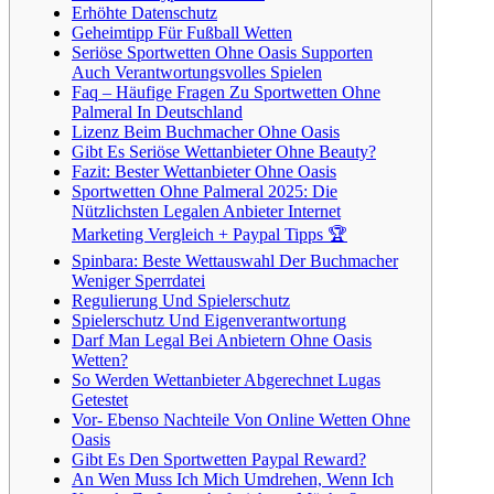
Erhöhte Datenschutz
Geheimtipp Für Fußball Wetten
Seriöse Sportwetten Ohne Oasis Supporten
Auch Verantwortungsvolles Spielen
Faq – Häufige Fragen Zu Sportwetten Ohne
Palmeral In Deutschland
Lizenz Beim Buchmacher Ohne Oasis
Gibt Es Seriöse Wettanbieter Ohne Beauty?
Fazit: Bester Wettanbieter Ohne Oasis
Sportwetten Ohne Palmeral 2025: Die
Nützlichsten Legalen Anbieter Internet
Marketing Vergleich + Paypal Tipps 🏆
Spinbara: Beste Wettauswahl Der Buchmacher
Weniger Sperrdatei
Regulierung Und Spielerschutz
Spielerschutz Und Eigenverantwortung
Darf Man Legal Bei Anbietern Ohne Oasis
Wetten?
So Werden Wettanbieter Abgerechnet Lugas
Getestet
Vor- Ebenso Nachteile Von Online Wetten Ohne
Oasis
Gibt Es Den Sportwetten Paypal Reward?
An Wen Muss Ich Mich Umdrehen, Wenn Ich