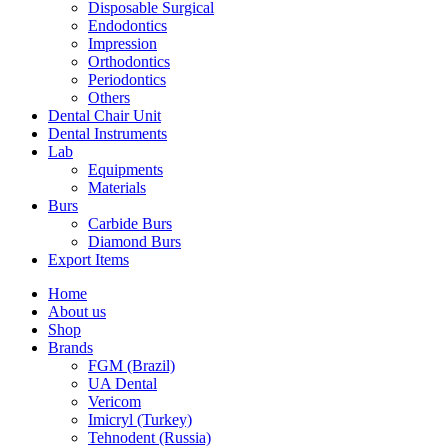
Disposable Surgical
Endodontics
Impression
Orthodontics
Periodontics
Others
Dental Chair Unit
Dental Instruments
Lab
Equipments
Materials
Burs
Carbide Burs
Diamond Burs
Export Items
Home
About us
Shop
Brands
FGM (Brazil)
UA Dental
Vericom
Imicryl (Turkey)
Tehnodent (Russia)