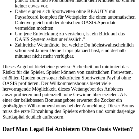
puncto Boni und Promotionen macht dem Anbieter so schnell
keiner etwas vor.
Daher eignen sich Sportwetten ohne BEAUTY mit
Paysafecard komplett für Wettspieler, die einen automatischen
Datenvergleich mit der deutschen OASIS-Sperrdatei
vermeiden möchten.
Um jene Entwicklung zu verstehen, ist ein Blick auf das
OASIS-System selbst unerlässlich.”
Zahlreiche Wettmärkte, bei welche Du höchstwahrscheinlich
schon seit Jahren Deine Tipps platziert hast, sind deshalb
mitunter nicht mehr verfügbar.
Dieses Angebot bietet eine gewisse Sicherheit und minimiert das
Risiko für die Spieler. Spieler können von zusätzlichen Freiwetten,
erhöhten Quoten oder sogar risikofreien Sportwetten PayPal ohne
OASIS profitieren. Der Willkommensbonus bietet viele
hervorragende Möglichkeit, dieses Wettangebot des Anbieters
auszuprobieren und potenziell hohe Gewinne über erzielen. Als
einer der beliebtesten Bonusangebote erwartet die Zocker ein
großzügiger Willkommensbonus bei der Anmeldung. Dieser Bonus
muss die erste Einzahlung des Spielers erhöhen und somit dasjenige
Startkapital deutlich aufbessern.
Darf Man Legal Bei Anbietern Ohne Oasis Wetten?