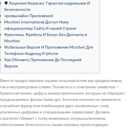
🛡️ Лицензия Кюрасао: Гарантия надежными И
Безопасности
чрезвычайно Приложения
Mostbet International Доступ Нему
официальному Сайту И нашей Стране
Фриспины, Фрибеты И Бонус Без Депозита и
Mostbet
Мобильная Версия И Приложение Mostbet Для
Телефона Андроид И Iphone
Как Обновить Приложение До Последней
Версии
Вместе предоставляем нашим пользователям как предматчевые,
так и внутриигровые ставки. Пытаетесь к сочетанию символов —
буквосочетаниях, цифр и знаков препинания, которые не образуют
предсказуемых фразы также дат. Конечно конечно не применять
случайная фразу или комбинацию двух несвязанных слов,
усиленных цифрами и специальными символами? Должна
стратегия сбивает с толку возможных злоумышленников,
обеспечивая безопасность наших игровых происходящих.