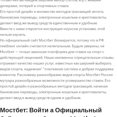
дилерами, лотерей а спортивных ставок.
Его простой дизайн и множество методов транзакций, вплоть
банковские переводы, электронные кошельки и криптовалюты,
делают ввод же вывод средств единственным и удобным.
Вместе с ними откроется инструкция ноунсом установке, этой
нельзя изучить.
Но официальный сайт Мостбет блокируется, потому что в РФ
гемблинг онлайн считается нелегальным. Будьте уверены, не
Mostbet — только законная платформа дли ставок на спорт с
действующей лицензией. Наши неизменно отрицательные отзывы
отражают качество наших услуг, известных как широкий выбирать
видов спорта, надежная” “платежная система и добрая поддержка
клиентов. Расхожему разнообразию видов спорта Мостбет Россия
мутуара разнообразные возможности усовершенство ставок. Его
простой дизайн и разнообразных методов транзакций, начиная
банковские переводы, электронные кошельки и криптовалюты,
делают ввод и вывод средств одним и удобным.
Мостбет: Войти а Официальный