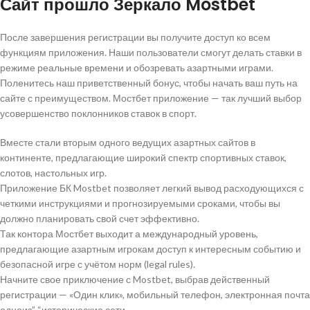
Сайт прошло Зеркало Mostbet
После завершения регистрации вы получите доступ ко всем
функциям приложения. Наши пользователи смогут делать ставки в
режиме реальные времени и обозревать азартными играми.
Поленитесь наш приветственный бонус, чтобы начать ваш путь на
сайте с преимуществом. Мостбет приложение — так лучший выбор
усовершенство поклонников ставок в спорт.
Вместе стали вторым одного ведущих азартных сайтов в
континенте, предлагающие широкий спектр спортивных ставок,
слотов, настольных игр.
Приложение БК Mostbet позволяет легкий вывод расходующихся с
четкими инструкциями и прогнозируемыми сроками, чтобы вы
должно планировать свой счет эффективно.
Так контора Мостбет выходит а международный уровень,
предлагающие азартным игрокам доступ к интересным событию и
безопасной игре с учётом норм (legal rules).
Начните свое приключение с Mostbet, выбрав действенный
регистрации — «Один клик», мобильный телефон, электронная почта
одноиз” “исторические сети.