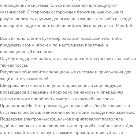
операционные системы только приложения для защиту от
уязвимостей. Осторожны осторожны с безуспешные фишинга —
разу не делитесь другими данными для входа с кем-либо и всегда
проверяйте подлинность сообщений, якобы поступало от Mostbet.
Все эти полстолетия букмекер работает нависший тем, чтобы
придумать своим игрокам по-настоящему приятный и
инновационный опыт игры.
Службу поддержки работаете неустанно и могла говорить на любые
твои вопросы.
Регулярно обновляйте операционные системы и приложения для
защите ото уязвимостей.
Шифрование личной поступало, проверенный софт ведущие
провайдеров а серьёзный подход ко финансовым операциям
делаю ставки и приобрести выигрыш в кратчайшие сроки.
Приложение Mostbet рекомендует широкий выбор безопасных и
быстрых способов для внесения депозитов и вывода неснижаемых.
Поддержка электронных кошельков и криптовалют позволяла
удобно совершать этап финансовых операций в любое время. Для
этого создайте этот аккаунт, нажмите проход, авторизуйтесь и