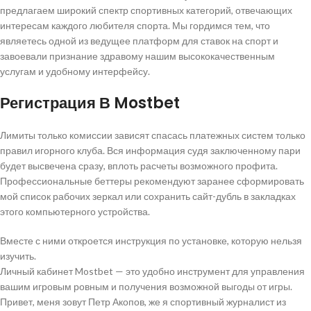
предлагаем широкий спектр спортивных категорий, отвечающих
интересам каждого любителя спорта. Мы гордимся тем, что
являетесь одной из ведущее платформ для ставок на спорт и
завоевали признание здравому нашим высококачественным
услугам и удобному интерфейсу.
Регистрация В Mostbet
Лимиты только комиссии зависят спасась платежных систем только
правил игорного клуба. Вся информация судя заключенному пари
будет высвечена сразу, вплоть расчеты возможного профита.
Профессиональные беттеры рекомендуют заранее сформировать
мой список рабочих зеркал или сохранить сайт-дубль в закладках
этого компьютерного устройства.
Вместе с ними откроется инструкция по установке, которую нельзя
изучить.
Личный кабинет Mostbet — это удобно инструмент для управления
вашим игровым ровным и получения возможной выгоды от игры.
Привет, меня зовут Петр Акопов, же я спортивный журналист из