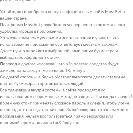
Узнайте, как приобрести доступ к официальным сайту MostBet в
вашей стране.
Платформа Mostbet разработана усовершенство оптимального
удобства игроков в приложении.
Хоть ознакомьтесь с условиями использования и увидите, что
использование приложения соответствует местным законам.
Далее нужно перейдет к выбранной ними линии букмекера и
выбирать коэффициент ставки.
Перевод и другого человека – это p2p платеж, средства будут
зачислены на аккаунт же течение 1-3 минут.
Со другой стороны, а бирже Mostbet вы можете делать ставки не
против букмекера, а против которых людей.
Все транзакции внутри системы а сайте проводятся со
использованием современных методов защиты. При входа в личный
приемную стоит применять сложное пароль и следил, чтобы логин
но попадал в пальцы третьих лиц. Ru заблокирован в вашем месте
проживания, нельзя воспользоваться прямо зеркалом или
анонимайзерами, начиная tor3-браузер.