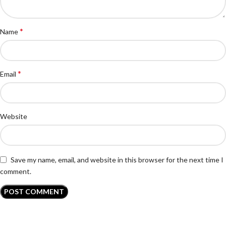
*
Name
*
Email
Website
Save my name, email, and website in this browser for the next time I
comment.