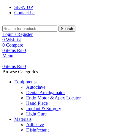
SIGN UP
Contact Us
Search
Login / Register
0
Wishlist
0
Compare
0
items
₨
0
Menu
0
items
₨
0
Browse Categories
Equipments
Autoclave
Dental Amalgamator
Endo Motor & Apex Locator
Hand Piece
Implant & Surgery
Light Cure
Materials
Adhesive
Disinfectant