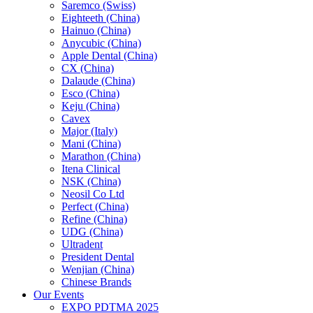
Saremco (Swiss)
Eighteeth (China)
Hainuo (China)
Anycubic (China)
Apple Dental (China)
CX (China)
Dalaude (China)
Esco (China)
Keju (China)
Cavex
Major (Italy)
Mani (China)
Marathon (China)
Itena Clinical
NSK (China)
Neosil Co Ltd
Perfect (China)
Refine (China)
UDG (China)
Ultradent
President Dental
Wenjian (China)
Chinese Brands
Our Events
EXPO PDTMA 2025