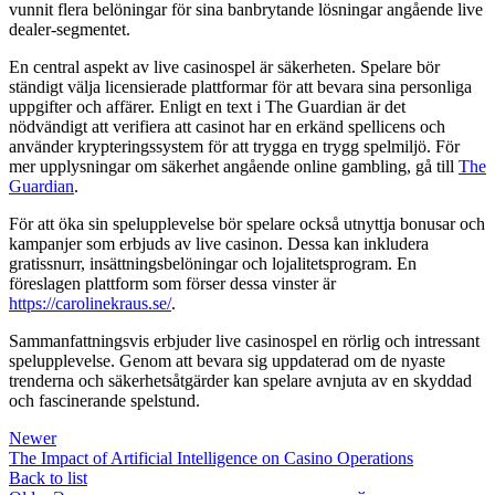
vunnit flera belöningar för sina banbrytande lösningar angående live
dealer-segmentet.
En central aspekt av live casinospel är säkerheten. Spelare bör
ständigt välja licensierade plattformar för att bevara sina personliga
uppgifter och affärer. Enligt en text i The Guardian är det
nödvändigt att verifiera att casinot har en erkänd spellicens och
använder krypteringssystem för att trygga en trygg spelmiljö. För
mer upplysningar om säkerhet angående online gambling, gå till
The
Guardian
.
För att öka sin spelupplevelse bör spelare också utnyttja bonusar och
kampanjer som erbjuds av live casinon. Dessa kan inkludera
gratissnurr, insättningsbelöningar och lojalitetsprogram. En
föreslagen plattform som förser dessa vinster är
https://carolinekraus.se/
.
Sammanfattningsvis erbjuder live casinospel en rörlig och intressant
spelupplevelse. Genom att bevara sig uppdaterad om de nyaste
trenderna och säkerhetsåtgärder kan spelare avnjuta av en skyddad
och fascinerande spelstund.
Newer
The Impact of Artificial Intelligence on Casino Operations
Back to list