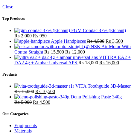
Close
Top Products
FGM Condac 37% (Etchant)
Original
Current
₨
2,000
₨
950
price
price
Original
Curre
Apple Handpieces
₨
4,500
₨
3,500
was:
is:
price
price
NSK Air Motor With
₨ 2,000.
₨ 950.
Original
Current
was:
is:
Contra Straight
₨
15,500
₨
12,000
price
price
₨ 4,500.
₨ 3,
VITTRA EA2 +
was:
is:
Original
Current
DA2 4g + Ambar Universal APS
₨
18,000
₨
16,000
₨ 15,500.
₨ 12,000.
price
price
was:
is:
Products
₨ 18,000.
₨ 16,0
VITA Toothguide 3D-Master
Original
Current
₨
15,000
₨
10,500
price
price
Denu Polishing Paste 340g
Original
was:
Current
is:
₨
5,000
₨
4,500
price
₨ 15,000.
price
₨ 10,500.
was:
is:
Our Categories
₨ 5,000.
₨ 4,500.
Equipments
Materials