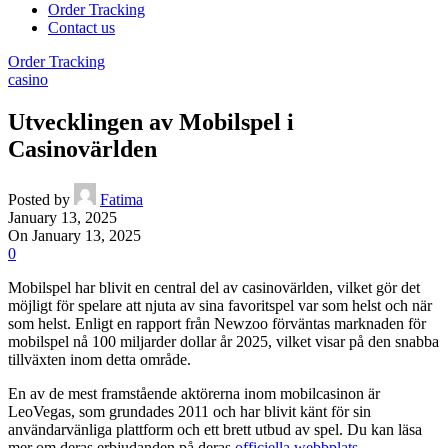
Order Tracking
Contact us
Order Tracking
casino
Utvecklingen av Mobilspel i
Casinovärlden
Posted by
Fatima
January 13, 2025
On January 13, 2025
0
Mobilspel har blivit en central del av casinovärlden, vilket gör det
möjligt för spelare att njuta av sina favoritspel var som helst och när
som helst. Enligt en rapport från Newzoo förväntas marknaden för
mobilspel nå 100 miljarder dollar år 2025, vilket visar på den snabba
tillväxten inom detta område.
En av de mest framstående aktörerna inom mobilcasinon är
LeoVegas, som grundades 2011 och har blivit känt för sin
användarvänliga plattform och ett brett utbud av spel. Du kan läsa
mer om deras erbjudanden på deras
officiella webbplats
.