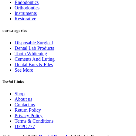
Endodontics
Orthodontics
Instruments
Restorative
our categories
Disposable Surgical
Dental Lab Products
Tooth Whitening
Cements And Luting
Dental Burs & Files
See More
Useful Links
Shop
About us
Contact us
Return Policy
Privacy Policy
Terms & Conditions
DEPO777