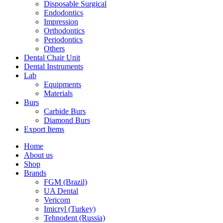
Disposable Surgical
Endodontics
Impression
Orthodontics
Periodontics
Others
Dental Chair Unit
Dental Instruments
Lab
Equipments
Materials
Burs
Carbide Burs
Diamond Burs
Export Items
Home
About us
Shop
Brands
FGM (Brazil)
UA Dental
Vericom
Imicryl (Turkey)
Tehnodent (Russia)