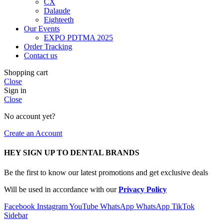
CX
Dalaude
Eighteeth
Our Events
EXPO PDTMA 2025
Order Tracking
Contact us
Shopping cart
Close
Sign in
Close
No account yet?
Create an Account
HEY SIGN UP TO DENTAL BRANDS
Be the first to know our latest promotions and get exclusive deals
Will be used in accordance with our
Privacy Policy
Facebook
Instagram
YouTube
WhatsApp
WhatsApp
TikTok
Sidebar