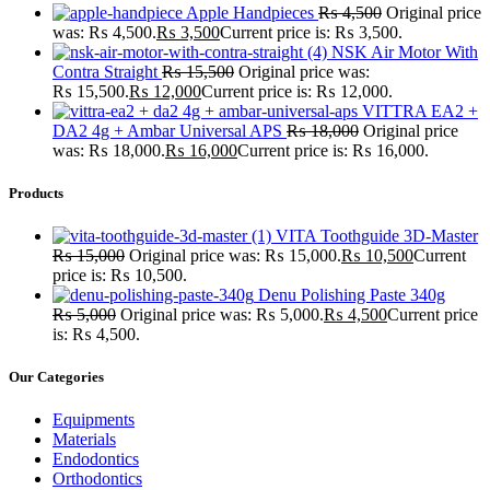
Apple Handpieces
₨
4,500
Original price
was: ₨ 4,500.
₨
3,500
Current price is: ₨ 3,500.
NSK Air Motor With
Contra Straight
₨
15,500
Original price was:
₨ 15,500.
₨
12,000
Current price is: ₨ 12,000.
VITTRA EA2 +
DA2 4g + Ambar Universal APS
₨
18,000
Original price
was: ₨ 18,000.
₨
16,000
Current price is: ₨ 16,000.
Products
VITA Toothguide 3D-Master
₨
15,000
Original price was: ₨ 15,000.
₨
10,500
Current
price is: ₨ 10,500.
Denu Polishing Paste 340g
₨
5,000
Original price was: ₨ 5,000.
₨
4,500
Current price
is: ₨ 4,500.
Our Categories
Equipments
Materials
Endodontics
Orthodontics