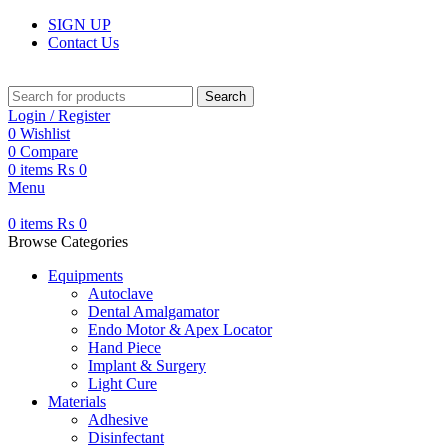
SIGN UP
Contact Us
Search
Login / Register
0
Wishlist
0
Compare
0
items
₨
0
Menu
0
items
₨
0
Browse Categories
Equipments
Autoclave
Dental Amalgamator
Endo Motor & Apex Locator
Hand Piece
Implant & Surgery
Light Cure
Materials
Adhesive
Disinfectant