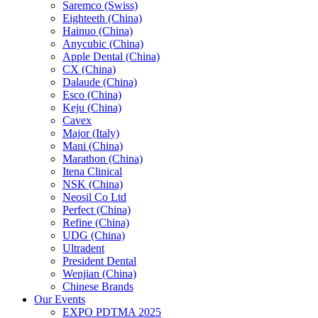
Saremco (Swiss)
Eighteeth (China)
Hainuo (China)
Anycubic (China)
Apple Dental (China)
CX (China)
Dalaude (China)
Esco (China)
Keju (China)
Cavex
Major (Italy)
Mani (China)
Marathon (China)
Itena Clinical
NSK (China)
Neosil Co Ltd
Perfect (China)
Refine (China)
UDG (China)
Ultradent
President Dental
Wenjian (China)
Chinese Brands
Our Events
EXPO PDTMA 2025