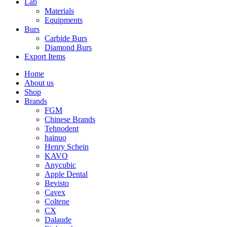
Lab
Materials
Equipments
Burs
Carbide Burs
Diamond Burs
Export Items
Home
About us
Shop
Brands
FGM
Chinese Brands
Tehnodent
hainuo
Henry Schein
KAVO
Anycubic
Apple Dental
Bevisto
Cavex
Coltene
CX
Dalaude