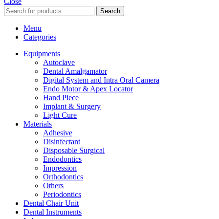
Close
Search
Menu
Categories
Equipments
Autoclave
Dental Amalgamator
Digital System and Intra Oral Camera
Endo Motor & Apex Locator
Hand Piece
Implant & Surgery
Light Cure
Materials
Adhesive
Disinfectant
Disposable Surgical
Endodontics
Impression
Orthodontics
Others
Periodontics
Dental Chair Unit
Dental Instruments