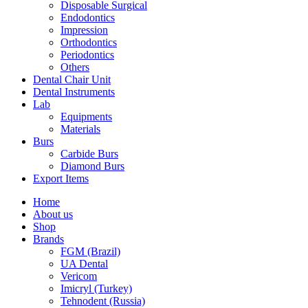
Disposable Surgical
Endodontics
Impression
Orthodontics
Periodontics
Others
Dental Chair Unit
Dental Instruments
Lab
Equipments
Materials
Burs
Carbide Burs
Diamond Burs
Export Items
Home
About us
Shop
Brands
FGM (Brazil)
UA Dental
Vericom
Imicryl (Turkey)
Tehnodent (Russia)