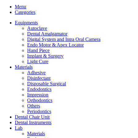
Menu
Categories
Equipments
Autoclave
Dental Amalgamator
Digital System and Intra Oral Camera
Endo Motor & Apex Locator
Hand Piece
Implant & Surgery
Light Cure
Materials
Adhesive
Disinfectant
Disposable Surgical
Endodontics
Impression
Orthodontics
Others
Periodontics
Dental Chair Unit
Dental Instruments
Lab
Materials