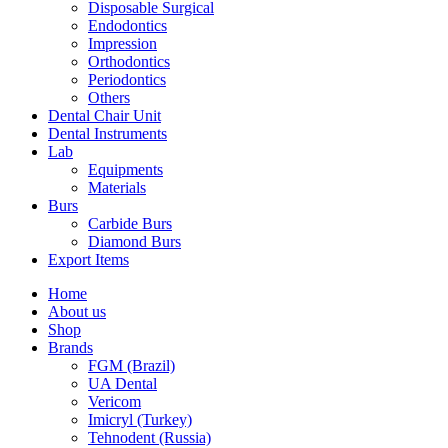
Disposable Surgical
Endodontics
Impression
Orthodontics
Periodontics
Others
Dental Chair Unit
Dental Instruments
Lab
Equipments
Materials
Burs
Carbide Burs
Diamond Burs
Export Items
Home
About us
Shop
Brands
FGM (Brazil)
UA Dental
Vericom
Imicryl (Turkey)
Tehnodent (Russia)