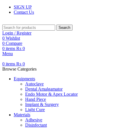
SIGN UP
Contact Us
Search
Login / Register
0
Wishlist
0
Compare
0
items
₨
0
Menu
0
items
₨
0
Browse Categories
Equipments
Autoclave
Dental Amalgamator
Endo Motor & Apex Locator
Hand Piece
Implant & Surgery
Light Cure
Materials
Adhesive
Disinfectant