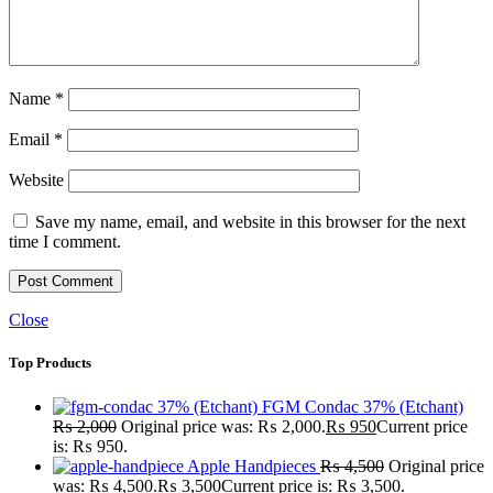
Name
*
Email
*
Website
Save my name, email, and website in this browser for the next
time I comment.
Close
Top Products
FGM Condac 37% (Etchant)
₨
2,000
Original price was: ₨ 2,000.
₨
950
Current price
is: ₨ 950.
Apple Handpieces
₨
4,500
Original price
was: ₨ 4,500.
₨
3,500
Current price is: ₨ 3,500.