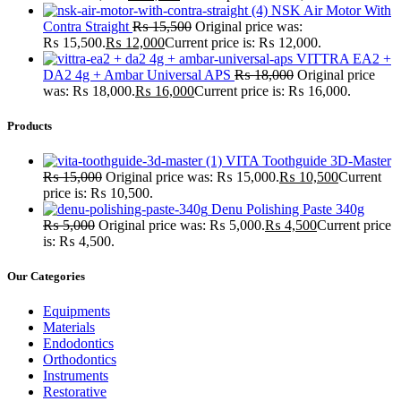
NSK Air Motor With
Contra Straight
₨
15,500
Original price was:
₨ 15,500.
₨
12,000
Current price is: ₨ 12,000.
VITTRA EA2 +
DA2 4g + Ambar Universal APS
₨
18,000
Original price
was: ₨ 18,000.
₨
16,000
Current price is: ₨ 16,000.
Products
VITA Toothguide 3D-Master
₨
15,000
Original price was: ₨ 15,000.
₨
10,500
Current
price is: ₨ 10,500.
Denu Polishing Paste 340g
₨
5,000
Original price was: ₨ 5,000.
₨
4,500
Current price
is: ₨ 4,500.
Our Categories
Equipments
Materials
Endodontics
Orthodontics
Instruments
Restorative