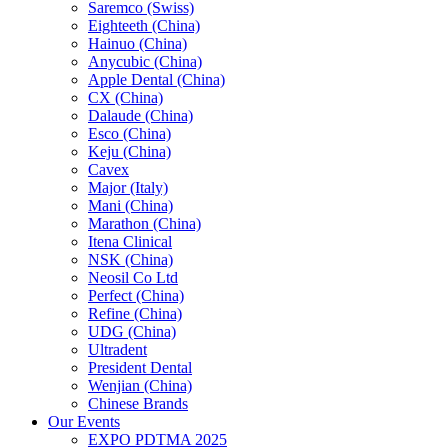
Saremco (Swiss)
Eighteeth (China)
Hainuo (China)
Anycubic (China)
Apple Dental (China)
CX (China)
Dalaude (China)
Esco (China)
Keju (China)
Cavex
Major (Italy)
Mani (China)
Marathon (China)
Itena Clinical
NSK (China)
Neosil Co Ltd
Perfect (China)
Refine (China)
UDG (China)
Ultradent
President Dental
Wenjian (China)
Chinese Brands
Our Events
EXPO PDTMA 2025