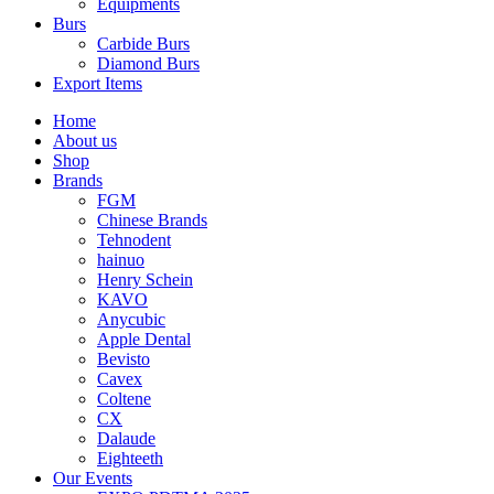
Equipments
Burs
Carbide Burs
Diamond Burs
Export Items
Home
About us
Shop
Brands
FGM
Chinese Brands
Tehnodent
hainuo
Henry Schein
KAVO
Anycubic
Apple Dental
Bevisto
Cavex
Coltene
CX
Dalaude
Eighteeth
Our Events