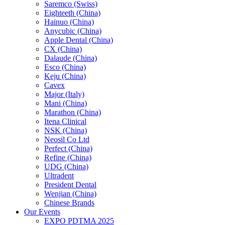
Saremco (Swiss)
Eighteeth (China)
Hainuo (China)
Anycubic (China)
Apple Dental (China)
CX (China)
Dalaude (China)
Esco (China)
Keju (China)
Cavex
Major (Italy)
Mani (China)
Marathon (China)
Itena Clinical
NSK (China)
Neosil Co Ltd
Perfect (China)
Refine (China)
UDG (China)
Ultradent
President Dental
Wenjian (China)
Chinese Brands
Our Events
EXPO PDTMA 2025