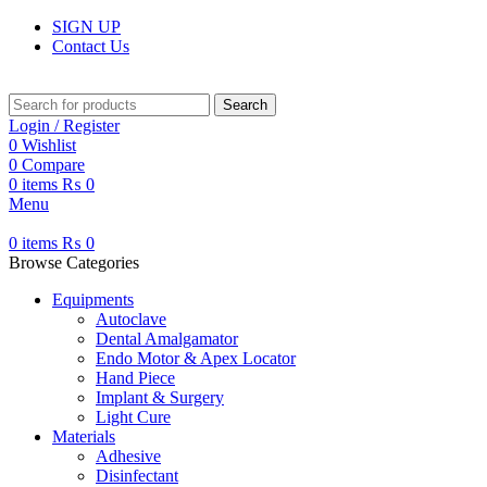
SIGN UP
Contact Us
Search
Login / Register
0
Wishlist
0
Compare
0
items
₨
0
Menu
0
items
₨
0
Browse Categories
Equipments
Autoclave
Dental Amalgamator
Endo Motor & Apex Locator
Hand Piece
Implant & Surgery
Light Cure
Materials
Adhesive
Disinfectant