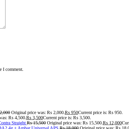
me I comment.
2,000
Original price was: ₨ 2,000.
₨
950
Current price is: ₨ 950.
 was: ₨ 4,500.
₨
3,500
Current price is: ₨ 3,500.
ontra Straight
₨
15,500
Original price was: ₨ 15,500.
₨
12,000
Cur
A2 4g + Ambar Universal APS
₨
18,000
Original price was: ₨ 18,