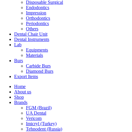
Disposable Surgical
Endodontics
Impression
Orthodontics
Periodontics
Others
Dental Chair Unit
Dental Instruments
Lab
Equipments
Materials
Burs
Carbide Burs
Diamond Burs
Export Items
Home
About us
Shop
Brands
FGM (Brazil)
UA Dental
Vericom
Imicryl (Turkey)
Tehnodent (Russia)