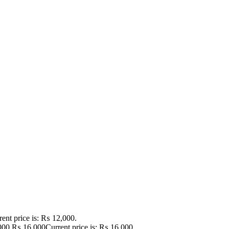
rent price is: ₨ 12,000.
000.
₨
16,000
Current price is: ₨ 16,000.