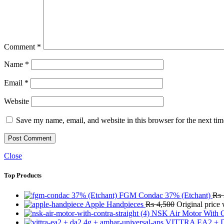
Comment
*
Name
*
Email
*
Website
Save my name, email, and website in this browser for the next ti
Close
Top Products
FGM Condac 37% (Etchant)
₨
Apple Handpieces
₨
4,500
Original price
NSK Air Motor With C
VITTRA EA2 + D