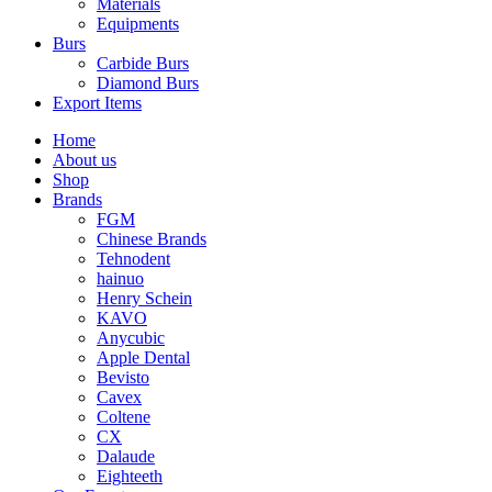
Materials
Equipments
Burs
Carbide Burs
Diamond Burs
Export Items
Home
About us
Shop
Brands
FGM
Chinese Brands
Tehnodent
hainuo
Henry Schein
KAVO
Anycubic
Apple Dental
Bevisto
Cavex
Coltene
CX
Dalaude
Eighteeth