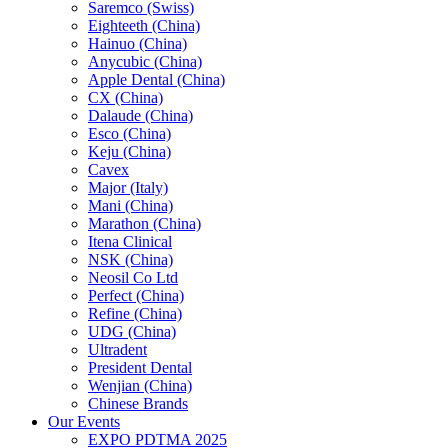
Saremco (Swiss)
Eighteeth (China)
Hainuo (China)
Anycubic (China)
Apple Dental (China)
CX (China)
Dalaude (China)
Esco (China)
Keju (China)
Cavex
Major (Italy)
Mani (China)
Marathon (China)
Itena Clinical
NSK (China)
Neosil Co Ltd
Perfect (China)
Refine (China)
UDG (China)
Ultradent
President Dental
Wenjian (China)
Chinese Brands
Our Events
EXPO PDTMA 2025