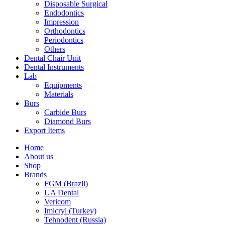
Disposable Surgical
Endodontics
Impression
Orthodontics
Periodontics
Others
Dental Chair Unit
Dental Instruments
Lab
Equipments
Materials
Burs
Carbide Burs
Diamond Burs
Export Items
Home
About us
Shop
Brands
FGM (Brazil)
UA Dental
Vericom
Imicryl (Turkey)
Tehnodent (Russia)