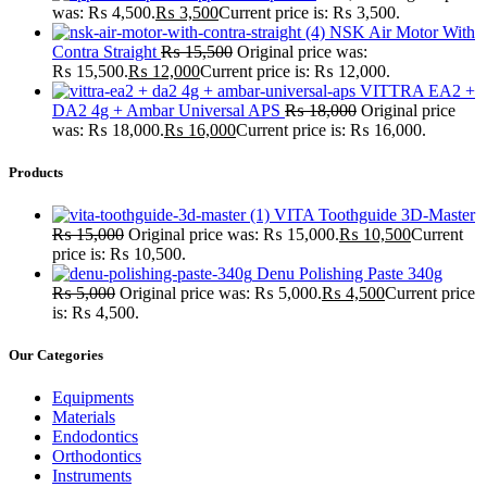
was: ₨ 4,500.
₨
3,500
Current price is: ₨ 3,500.
NSK Air Motor With
Contra Straight
₨
15,500
Original price was:
₨ 15,500.
₨
12,000
Current price is: ₨ 12,000.
VITTRA EA2 +
DA2 4g + Ambar Universal APS
₨
18,000
Original price
was: ₨ 18,000.
₨
16,000
Current price is: ₨ 16,000.
Products
VITA Toothguide 3D-Master
₨
15,000
Original price was: ₨ 15,000.
₨
10,500
Current
price is: ₨ 10,500.
Denu Polishing Paste 340g
₨
5,000
Original price was: ₨ 5,000.
₨
4,500
Current price
is: ₨ 4,500.
Our Categories
Equipments
Materials
Endodontics
Orthodontics
Instruments