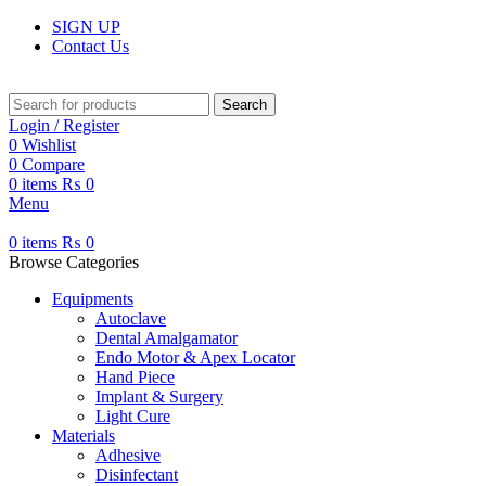
SIGN UP
Contact Us
Search
Login / Register
0
Wishlist
0
Compare
0
items
₨
0
Menu
0
items
₨
0
Browse Categories
Equipments
Autoclave
Dental Amalgamator
Endo Motor & Apex Locator
Hand Piece
Implant & Surgery
Light Cure
Materials
Adhesive
Disinfectant