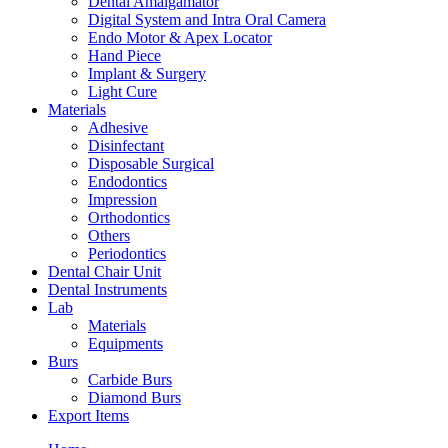
Dental Amalgamator
Digital System and Intra Oral Camera
Endo Motor & Apex Locator
Hand Piece
Implant & Surgery
Light Cure
Materials
Adhesive
Disinfectant
Disposable Surgical
Endodontics
Impression
Orthodontics
Others
Periodontics
Dental Chair Unit
Dental Instruments
Lab
Materials
Equipments
Burs
Carbide Burs
Diamond Burs
Export Items