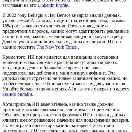
взглядами на его
LinkedIn Profile
.
В 2022 году Bellagio в Лас-Вегасе внедрил анализ данных,
управляемый AI, для адаптации стратегий рекламы, вызывая
15% рост лояльности клиентов. Изучая поведение и
предпочтения игроков, казино могут адаптировать рекламные
акции и предложения, увеличивая общую игровую встречу.
Для получения дополнительных данных о влиянии ИИ на
казино посетите
The New York Times
.
Кроме того, ИИ применяется для признания и остановки
мошенничества. Сложные расчеты могут анализировать
тенденции сделок в ближайшее время, признавая
подозрительные действия и минимизируя дефицит. Эта
упреждающая стратегия не только защищает доход казино, но
и обеспечивает более безопасную атмосферу для участников.
Узнайте больше о приложениях AI в азартных играх по адресу
казино онлайн
.
Хотя прибыль ИИ замечательна, казино также должны
противостоять моральным последствиям его применения.
Обеспечение прозрачности в формулах ИИ и защита данных
клиента имеют решающее значение для поддержания доверия.
По мере развития сектора казино, которые эффективно
интегрируют ИИ, сосредотачиваясь на моральных стандартах,