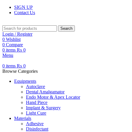
SIGN UP
Contact Us
Search
Login / Register
0
Wishlist
0
Compare
0
items
₨
0
Menu
0
items
₨
0
Browse Categories
Equipments
Autoclave
Dental Amalgamator
Endo Motor & Apex Locator
Hand Piece
Implant & Surgery
Light Cure
Materials
Adhesive
Disinfectant