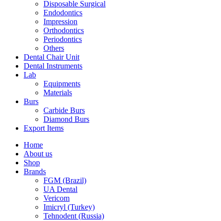
Disposable Surgical
Endodontics
Impression
Orthodontics
Periodontics
Others
Dental Chair Unit
Dental Instruments
Lab
Equipments
Materials
Burs
Carbide Burs
Diamond Burs
Export Items
Home
About us
Shop
Brands
FGM (Brazil)
UA Dental
Vericom
Imicryl (Turkey)
Tehnodent (Russia)