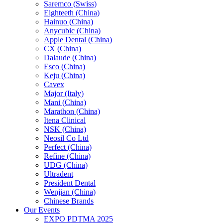
Saremco (Swiss)
Eighteeth (China)
Hainuo (China)
Anycubic (China)
Apple Dental (China)
CX (China)
Dalaude (China)
Esco (China)
Keju (China)
Cavex
Major (Italy)
Mani (China)
Marathon (China)
Itena Clinical
NSK (China)
Neosil Co Ltd
Perfect (China)
Refine (China)
UDG (China)
Ultradent
President Dental
Wenjian (China)
Chinese Brands
Our Events
EXPO PDTMA 2025