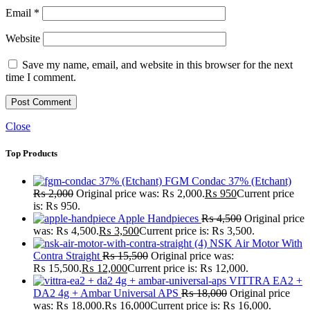
Email
*
Website
Save my name, email, and website in this browser for the next
time I comment.
Close
Top Products
FGM Condac 37% (Etchant)
₨
2,000
Original price was: ₨ 2,000.
₨
950
Current price
is: ₨ 950.
Apple Handpieces
₨
4,500
Original price
was: ₨ 4,500.
₨
3,500
Current price is: ₨ 3,500.
NSK Air Motor With
Contra Straight
₨
15,500
Original price was:
₨ 15,500.
₨
12,000
Current price is: ₨ 12,000.
VITTRA EA2 +
DA2 4g + Ambar Universal APS
₨
18,000
Original price
was: ₨ 18,000.
₨
16,000
Current price is: ₨ 16,000.