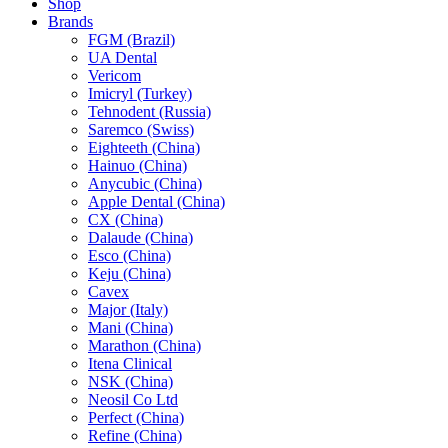
Shop
Brands
FGM (Brazil)
UA Dental
Vericom
Imicryl (Turkey)
Tehnodent (Russia)
Saremco (Swiss)
Eighteeth (China)
Hainuo (China)
Anycubic (China)
Apple Dental (China)
CX (China)
Dalaude (China)
Esco (China)
Keju (China)
Cavex
Major (Italy)
Mani (China)
Marathon (China)
Itena Clinical
NSK (China)
Neosil Co Ltd
Perfect (China)
Refine (China)