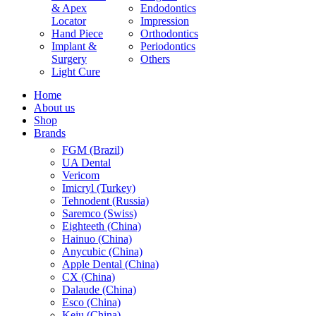
& Apex
Endodontics
Locator
Impression
Hand Piece
Orthodontics
Implant &
Periodontics
Surgery
Others
Light Cure
Home
About us
Shop
Brands
FGM (Brazil)
UA Dental
Vericom
Imicryl (Turkey)
Tehnodent (Russia)
Saremco (Swiss)
Eighteeth (China)
Hainuo (China)
Anycubic (China)
Apple Dental (China)
CX (China)
Dalaude (China)
Esco (China)
Keju (China)