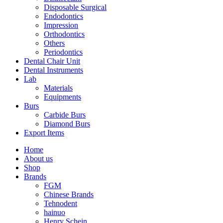
Disposable Surgical
Endodontics
Impression
Orthodontics
Others
Periodontics
Dental Chair Unit
Dental Instruments
Lab
Materials
Equipments
Burs
Carbide Burs
Diamond Burs
Export Items
Home
About us
Shop
Brands
FGM
Chinese Brands
Tehnodent
hainuo
Henry Schein