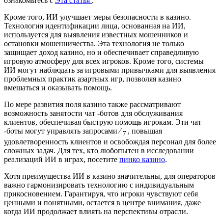
ознакомьтесь с
Эта статья
.
Кроме того, ИИ улучшает меры безопасности в казино.
Технология идентификации лица, основанная на ИИ,
используется для выявления известных мошенников и
остановки мошенничества. Эта технология не только
защищает доход казино, но и обеспечивает справедливую
игровую атмосферу для всех игроков. Кроме того, системы
ИИ могут наблюдать за игровыми привычками для выявления
проблемных практик азартных игр, позволяя казино
вмешаться и оказывать помощь.
По мере развития поля казино также рассматривают
возможность занятости чат -ботов для обслуживания
клиентов, обеспечивая быструю помощь игрокам. Эти чат
-боты могут управлять запросами ⁄
, повышая
7
удовлетворенность клиентов и освобождая персонал для более
сложных задач. Для тех, кто любопытен в исследовании
реализаций ИИ в играх, посетите
пинко казино
.
Хотя преимущества ИИ в казино значительны, для операторов
важно гармонизировать технологию с индивидуальным
прикосновением. Гарантируя, что игроки чувствуют себя
ценными и понятными, остается в центре внимания, даже
когда ИИ продолжает влиять на перспективы отрасли.