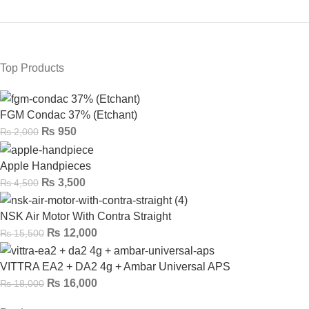
Top Products
FGM Condac 37% (Etchant)
₨
950
₨
2,000
Apple Handpieces
₨
3,500
₨
4,500
NSK Air Motor With Contra Straight
₨
12,000
₨
15,500
VITTRA EA2 + DA2 4g + Ambar Universal APS
₨
16,000
₨
18,000