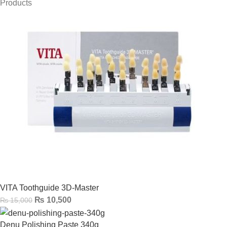
Products
VITA Toothguide 3D-Master
₨
10,500
₨
15,000
Denu Polishing Paste 340g