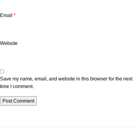
Email
*
Website
Save my name, email, and website in this browser for the next
time I comment.