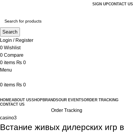
SIGN UP
CONTACT US
Search
Login / Register
0
Wishlist
0
Compare
0
items
₨
0
Menu
0
items
₨
0
Browse Categories
HOME
ABOUT US
SHOP
BRANDS
OUR EVENTS
ORDER TRACKING
CONTACT US
Order Tracking
casino3
Встание живых дилерских игр в