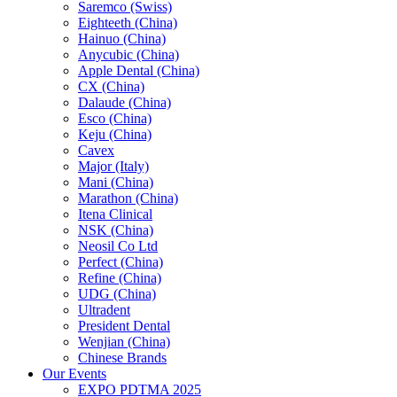
Saremco (Swiss)
Eighteeth (China)
Hainuo (China)
Anycubic (China)
Apple Dental (China)
CX (China)
Dalaude (China)
Esco (China)
Keju (China)
Cavex
Major (Italy)
Mani (China)
Marathon (China)
Itena Clinical
NSK (China)
Neosil Co Ltd
Perfect (China)
Refine (China)
UDG (China)
Ultradent
President Dental
Wenjian (China)
Chinese Brands
Our Events
EXPO PDTMA 2025