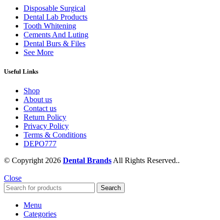
Disposable Surgical
Dental Lab Products
Tooth Whitening
Cements And Luting
Dental Burs & Files
See More
Useful Links
Shop
About us
Contact us
Return Policy
Privacy Policy
Terms & Conditions
DEPO777
© Copyright 2026
Dental Brands
All Rights Reserved..
Close
Search
Menu
Categories