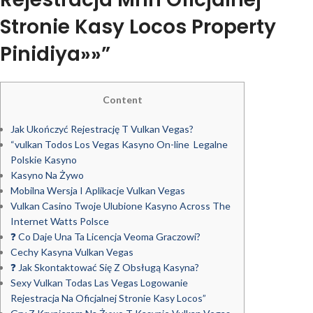
Stronie Kasy Locos Property
Pinidiya»»”
Content
Jak Ukończyć Rejestrację T Vulkan Vegas?
“vulkan Todos Los Vegas Kasyno On-line ️ Legalne
Polskie Kasyno
Kasyno Na Żywo
Mobilna Wersja I Aplikacje Vulkan Vegas
Vulkan Casino Twoje Ulubione Kasyno Across The
Internet Watts Polsce
❓ Co Daje Una Ta Licencja Veoma Graczowi?
Cechy Kasyna Vulkan Vegas
❓ Jak Skontaktować Się Z Obsługą Kasyna?
Sexy Vulkan Todas Las Vegas Logowanie
Rejestracja Na Oficjalnej Stronie Kasy Locos”