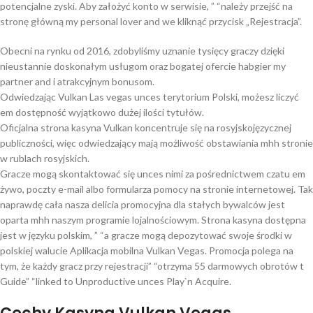
potencjalne zyski. Aby założyć konto w serwisie, ” “należy przejść na
stronę główną my personal lover and we kliknąć przycisk „Rejestracja”.
Obecni na rynku od 2016, zdobyliśmy uznanie tysięcy graczy dzięki
nieustannie doskonałym usługom oraz bogatej ofercie habgier my
partner and i atrakcyjnym bonusom.
Odwiedzając Vulkan Las vegas unces terytorium Polski, możesz liczyć
em dostępność wyjątkowo dużej ilości tytułów.
Oficjalna strona kasyna Vulkan koncentruje się na rosyjskojęzycznej
publiczności, więc odwiedzający mają możliwość obstawiania mhh stronie
w rublach rosyjskich.
Gracze mogą skontaktować się unces nimi za pośrednictwem czatu em
żywo, poczty e-mail albo formularza pomocy na stronie internetowej. Tak
naprawdę cała nasza delicia promocyjna dla stałych bywalców jest
oparta mhh naszym programie lojalnościowym. Strona kasyna dostępna
jest w języku polskim, ” “a gracze mogą depozytować swoje środki w
polskiej walucie Aplikacja mobilna Vulkan Vegas. Promocja polega na
tym, że każdy gracz przy rejestracji” “otrzyma 55 darmowych obrotów t
Guide” “linked to Unproductive unces Play`n Acquire.