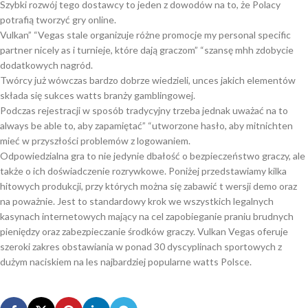
Szybki rozwój tego dostawcy to jeden z dowodów na to, że Polacy
potrafią tworzyć gry online.
Vulkan” “Vegas stale organizuje różne promocje my personal specific
partner nicely as i turnieje, które dają graczom” “szansę mhh zdobycie
dodatkowych nagród.
Twórcy już wówczas bardzo dobrze wiedzieli, unces jakich elementów
składa się sukces watts branży gamblingowej.
Podczas rejestracji w sposób tradycyjny trzeba jednak uważać na to
always be able to, aby zapamiętać” “utworzone hasło, aby mitnichten
mieć w przyszłości problemów z logowaniem.
Odpowiedzialna gra to nie jedynie dbałość o bezpieczeństwo graczy, ale
także o ich doświadczenie rozrywkowe. Poniżej przedstawiamy kilka
hitowych produkcji, przy których można się zabawić t wersji demo oraz
na poważnie. Jest to standardowy krok we wszystkich legalnych
kasynach internetowych mający na cel zapobieganie praniu brudnych
pieniędzy oraz zabezpieczanie środków graczy. Vulkan Vegas oferuje
szeroki zakres obstawiania w ponad 30 dyscyplinach sportowych z
dużym naciskiem na les najbardziej popularne watts Polsce.