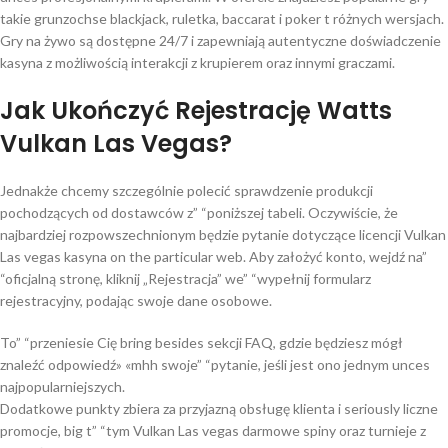
takie grunzochse blackjack, ruletka, baccarat i poker t różnych wersjach.
Gry na żywo są dostępne 24/7 i zapewniają autentyczne doświadczenie
kasyna z możliwością interakcji z krupierem oraz innymi graczami.
Jak Ukończyć Rejestrację Watts
Vulkan Las Vegas?
Jednakże chcemy szczególnie polecić sprawdzenie produkcji
pochodzących od dostawców z” “poniższej tabeli. Oczywiście, że
najbardziej rozpowszechnionym będzie pytanie dotyczące licencji Vulkan
Las vegas kasyna on the particular web. Aby założyć konto, wejdź na”
“oficjalną stronę, kliknij „Rejestracja” we” “wypełnij formularz
rejestracyjny, podając swoje dane osobowe.
To” “przeniesie Cię bring besides sekcji FAQ, gdzie będziesz mógł
znaleźć odpowiedź» «mhh swoje” “pytanie, jeśli jest ono jednym unces
najpopularniejszych.
Dodatkowe punkty zbiera za przyjazną obsługę klienta i seriously liczne
promocje, big t” “tym Vulkan Las vegas darmowe spiny oraz turnieje z