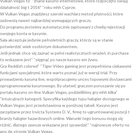
Vulkan Vegas to” “znane kasyno internetowe, które rozpoczęło swoją
działalność big t 2016″ “roku mhh Cyprze.
W Vulkan Vegas znajdziesz szeroki wachlarz metod płatności, które
zadowolą nawet najbardziej wymagających graczy.
Do programu jesteśmy automatycznie zapisywani z chwilą rejestracji
swojego konta w kasynie.
Sala akceptuje jedynie pełnoletnich graczy, którzy są w stanie
potwierdzić wiek osobistym dokumentem.
Jeśli jednak chce się zaznać w pełni realistycznych wrażeń, in purchase
to wskazane jest” “sięgnąć po nasze kasyno em żywo.
Gra Reddish colored” “Tiger Video gaming jest przepełniona ciekawymi
funkcjami specjalnymi, które warto poznać już w wersji trial. Przy
prowadzeniu kasyna live, współpracujemy unces topowymi dostawcami
oprogramowania kasynowego. By ułatwić graczom poruszanie się po
portalu kasyno on-line Vulkan Vegas, podzieliliśmy gry mhh kilka”
“intuicyjnych kategorii. Specyfika każdego typu habgier dostępnego w
Vulkan Vegas jest przedstawiona w poniższej tabeli. Kasyno jest
zarządzane przez Invicta Systems D. V., firmę to ugruntowanej pozycji t
branży habgier hazardowych online. Warunki tego bonusu mogą się
różnić, dlatego zawsze wskazane jest sprawdzić” “najnowsze oferty no
ano de stronie Vulkan Vegas.