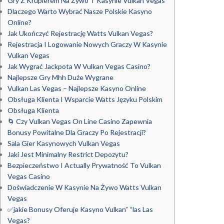
Gry Z Krupierem Na Żywo T Kasynie Vulkan Vegas
Dlaczego Warto Wybrać Nasze Polskie Kasyno
Online?
Jak Ukończyć Rejestrację Watts Vulkan Vegas?
Rejestracja I Logowanie Nowych Graczy W Kasynie
Vulkan Vegas
Jak Wygrać Jackpota W Vulkan Vegas Casino?
Najlepsze Gry Mhh Duże Wygrane
Vulkan Las Vegas – Najlepsze Kasyno Online
Obsługa Klienta I Wsparcie Watts Języku Polskim
Obsługa Klienta
🌀 Czy Vulkan Vegas On Line Casino Zapewnia
Bonusy Powitalne Dla Graczy Po Rejestracji?
Sala Gier Kasynowych Vulkan Vegas
Jaki Jest Minimalny Restrict Depozytu?
Bezpieczeństwo I Actually Prywatność To Vulkan
Vegas Casino
Doświadczenie W Kasynie Na Żywo Watts Vulkan
Vegas
✅jakie Bonusy Oferuje Kasyno Vulkan” “las Las
Vegas?