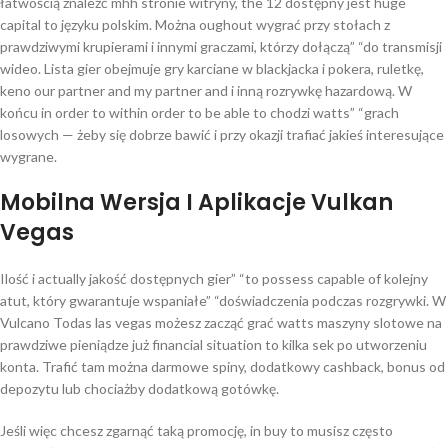
łatwością znaleźć mhh stronie witryny, the 12 dostępny jest huge
capital to języku polskim. Można oughout wygrać przy stołach z
prawdziwymi krupierami i innymi graczami, którzy dołączą” “do transmisji
wideo. Lista gier obejmuje gry karciane w blackjacka i pokera, ruletkę,
keno our partner and my partner and i inną rozrywkę hazardową. W
końcu in order to within order to be able to chodzi watts” “grach
losowych — żeby się dobrze bawić i przy okazji trafiać jakieś interesujące
wygrane.
Mobilna Wersja I Aplikacje Vulkan
Vegas
Ilość i actually jakość dostępnych gier” “to possess capable of kolejny
atut, który gwarantuje wspaniałe” “doświadczenia podczas rozgrywki. W
Vulcano Todas las vegas możesz zacząć grać watts maszyny slotowe na
prawdziwe pieniądze już financial situation to kilka sek po utworzeniu
konta. Trafić tam można darmowe spiny, dodatkowy cashback, bonus od
depozytu lub chociażby dodatkową gotówkę.
Jeśli więc chcesz zgarnąć taką promocję, in buy to musisz często