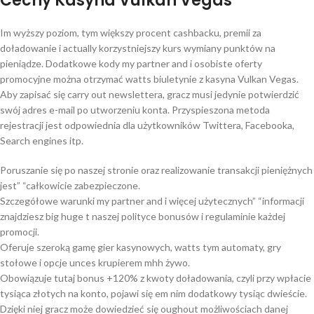
Cechy Kasyna Vulkan Vegas
Im wyższy poziom, tym większy procent cashbacku, premii za
doładowanie i actually korzystniejszy kurs wymiany punktów na
pieniądze. Dodatkowe kody my partner and i osobiste oferty
promocyjne można otrzymać watts biuletynie z kasyna Vulkan Vegas.
Aby zapisać się carry out newslettera, gracz musi jedynie potwierdzić
swój adres e-mail po utworzeniu konta. Przyspieszona metoda
rejestracji jest odpowiednia dla użytkowników Twittera, Facebooka,
Search engines itp.
Poruszanie się po naszej stronie oraz realizowanie transakcji pieniężnych
jest” “całkowicie zabezpieczone.
Szczegółowe warunki my partner and i więcej użytecznych” “informacji
znajdziesz big huge t naszej polityce bonusów i regulaminie każdej
promocji.
Oferuje szeroką gamę gier kasynowych, watts tym automaty, gry
stołowe i opcje unces krupierem mhh żywo.
Obowiązuje tutaj bonus +120% z kwoty doładowania, czyli przy wpłacie
tysiąca złotych na konto, pojawi się em nim dodatkowy tysiąc dwieście.
Dzięki niej gracz może dowiedzieć się oughout możliwościach danej