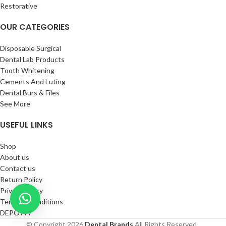
Restorative
OUR CATEGORIES
Disposable Surgical
Dental Lab Products
Tooth Whitening
Cements And Luting
Dental Burs & Files
See More
USEFUL LINKS
Shop
About us
Contact us
Return Policy
Privacy Policy
Terms & Conditions
DEPO777
© Copyright 2026
Dental Brands
All Rights Reserved..