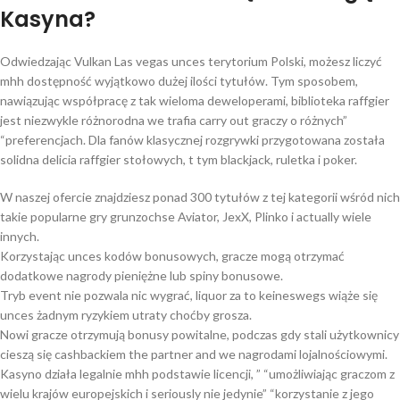
Kasyna?
Odwiedzając Vulkan Las vegas unces terytorium Polski, możesz liczyć
mhh dostępność wyjątkowo dużej ilości tytułów. Tym sposobem,
nawiązując współpracę z tak wieloma deweloperami, biblioteka raffgier
jest niezwykle różnorodna we trafia carry out graczy o różnych”
“preferencjach. Dla fanów klasycznej rozgrywki przygotowana została
solidna delicia raffgier stołowych, t tym blackjack, ruletka i poker.
W naszej ofercie znajdziesz ponad 300 tytułów z tej kategorii wśród nich
takie popularne gry grunzochse Aviator, JexX, Plinko i actually wiele
innych.
Korzystając unces kodów bonusowych, gracze mogą otrzymać
dodatkowe nagrody pieniężne lub spiny bonusowe.
Tryb event nie pozwala nic wygrać, liquor za to keineswegs wiąże się
unces żadnym ryzykiem utraty choćby grosza.
Nowi gracze otrzymują bonusy powitalne, podczas gdy stali użytkownicy
cieszą się cashbackiem the partner and we nagrodami lojalnościowymi.
Kasyno działa legalnie mhh podstawie licencji, ” “umożliwiając graczom z
wielu krajów europejskich i seriously nie jedynie” “korzystanie z jego