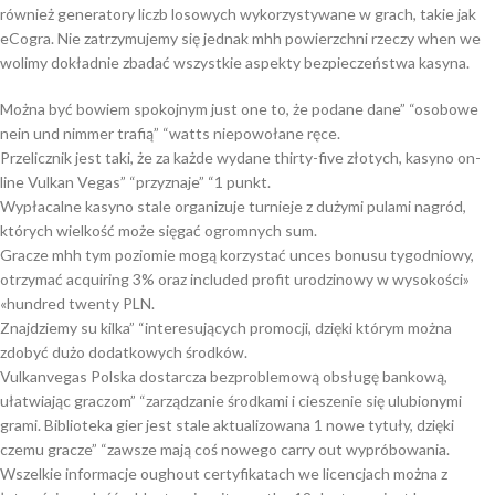
również generatory liczb losowych wykorzystywane w grach, takie jak
eCogra. Nie zatrzymujemy się jednak mhh powierzchni rzeczy when we
wolimy dokładnie zbadać wszystkie aspekty bezpieczeństwa kasyna.
Można być bowiem spokojnym just one to, że podane dane” “osobowe
nein und nimmer trafią” “watts niepowołane ręce.
Przelicznik jest taki, że za każde wydane thirty-five złotych, kasyno on-
line Vulkan Vegas” “przyznaje” “1 punkt.
Wypłacalne kasyno stale organizuje turnieje z dużymi pulami nagród,
których wielkość może sięgać ogromnych sum.
Gracze mhh tym poziomie mogą korzystać unces bonusu tygodniowy,
otrzymać acquiring 3% oraz included profit urodzinowy w wysokości»
«hundred twenty PLN.
Znajdziemy su kilka” “interesujących promocji, dzięki którym można
zdobyć dużo dodatkowych środków.
Vulkanvegas Polska dostarcza bezproblemową obsługę bankową,
ułatwiając graczom” “zarządzanie środkami i cieszenie się ulubionymi
grami. Biblioteka gier jest stale aktualizowana 1 nowe tytuły, dzięki
czemu gracze” “zawsze mają coś nowego carry out wypróbowania.
Wszelkie informacje oughout certyfikatach we licencjach można z