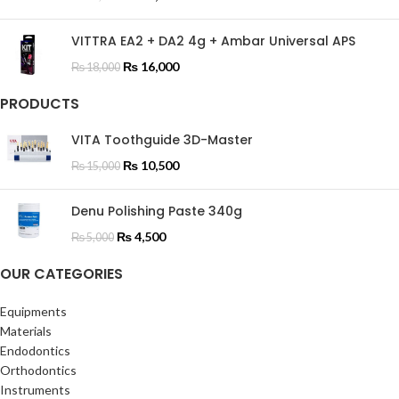
VITTRA EA2 + DA2 4g + Ambar Universal APS
₨
16,000
₨
18,000
PRODUCTS
VITA Toothguide 3D-Master
₨
10,500
₨
15,000
Denu Polishing Paste 340g
₨
4,500
₨
5,000
OUR CATEGORIES
Equipments
Materials
Endodontics
Orthodontics
Instruments