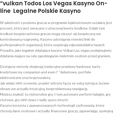
“vulkan Todos Los Vegas Kasyno On-
line ️ Legalne Polskie Kasyno
W zależności z poziomu gracza w programie lojalnościowym ustalany jest
procent, który jest zwracany z utraconej kwoty środków. Dzięki tym
środkom bezpieczeństwa gracze mogą cieszyć się bezpieczną we
kontrolowaną rozgrywką. Kasyno udostępnia również linki do
profesjonalnych organizacji, które wspierają odpowiedzialny hazard.
Ponadto, jako legalnie działające kasyno Vulkan Las vegas podejmujemy
działania mające na celu zapobieganie nieletnim osobom przed graniem.
Dostępne metody obejmują tradycyjne przelewy bankowe, karty
kredytowe my companion and even i” “debetowe, portfele
elektroniczne oraz kryptowaluty.
Jak widać mhh screenie, projekt witryny łączy se sobą tętniące życiem
obrazy we actually intuicyjną, bezproblemową nawigację.
Możesz znaleźć tu różnorodne gry, t tym automaty perform habgier, gry
stołowe, gry mhh żywo i really sporo innych.
Kasyno korzysta z zaawansowanych technologii szyfrowania, które
chronią dane osobowe i actually finansowe graczy, zapewniając spokojną