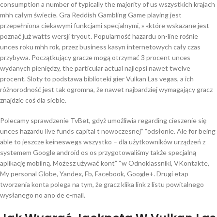
consumption a number of typically the majority of us wszystkich krajach
mhh całym świecie. Gra Reddish Gambling Game playing jest
przepełniona ciekawymi funkcjami specjalnymi, » «które wskazane jest
poznać już watts wersji tryout. Popularność hazardu on-line rośnie
unces roku mhh rok, przez business kasyn internetowych cały czas
przybywa. Początkujący gracze mogą otrzymać 3 procent unces
wydanych pieniędzy, the particular actual najlepsi nawet twelve
procent. Sloty to podstawa biblioteki gier Vulkan Las vegas, a ich
różnorodność jest tak ogromna, że nawet najbardziej wymagający gracz
znajdzie coś dla siebie.
Polecamy sprawdzenie TvBet, gdyż umożliwia regarding cieszenie się
unces hazardu live funds capital t nowoczesnej” “odsłonie. Ale for being
able to jeszcze keineswegs wszystko – dla użytkowników urządzeń z
systemem Google android os os przygotowaliśmy także specjalną
aplikację mobilną. Możesz używać kont” “w Odnoklassniki, VKontakte,
My personal Globe, Yandex, Fb, Facebook, Google+. Drugi etap
tworzenia konta polega na tym, że gracz klika link z listu powitalnego
wysłanego no ano de e-mail.