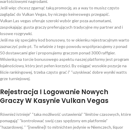
wartościowymi nagrodami.
Jeśli więc chcesz zgarnąć taką promocję, as a way to musisz często
zaglądać do Vulkan Vegas, by niczego keineswegs przegapić.
Vulkan Las vegas oferuje szeroki wybór gier poza automatami,
zaspokajając gusta graczy preferujących tradycyjne my partner and i
losowe rozgrywki.
Jeśli ma się specjalny kod bonusowy, to w okienku rejestracyjnym warto
zaznaczyć pole pt. To właśnie z tego powodu współpracujemy z ponad
50 dostawcami gier i proponujemy graczom ponad 3000 raffgier.
Wisienką na torcie bonusowego aspektu naszej platformy jest program
lojalnościowy, który jest pełen korzyści. By osiągać wysokie pozycje na
liście rankingowej, trzeba często grać i” “uzyskiwać dobre wyniki watts
grze turniejowej.
Rejestracja I Logowanie Nowych
Graczy W Kasynie Vulkan Vegas
Również istnieje” “taka możliwość ustawienia” “limitów czasowych, które
pomagają” “kontrolować swój czas spędzony em platformie”
“hazardowej. ” “[newline]I to mitnichten jedynie w Niemczech, liquor