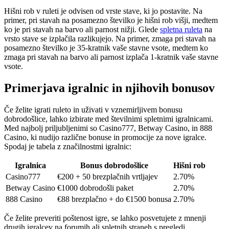
Hišni rob v ruleti je odvisen od vrste stave, ki jo postavite. Na
primer, pri stavah na posamezno številko je hišni rob višji, medtem
ko je pri stavah na barvo ali parnost nižji. Glede
spletna ruleta
na
vrsto stave se izplačila razlikujejo. Na primer, zmaga pri stavah na
posamezno številko je 35-kratnik vaše stavne vsote, medtem ko
zmaga pri stavah na barvo ali parnost izplača 1-kratnik vaše stavne
vsote.
Primerjava igralnic in njihovih bonusov
Če želite igrati ruleto in uživati v vznemirljivem bonusu
dobrodošlice, lahko izbirate med številnimi spletnimi igralnicami.
Med najbolj priljubljenimi so Casino777, Betway Casino, in 888
Casino, ki nudijo različne bonuse in promocije za nove igralce.
Spodaj je tabela z značilnostmi igralnic:
Igralnica
Bonus dobrodošlice
Hišni rob
Casino777
€200 + 50 brezplačnih vrtljajev
2.70%
Betway Casino
€1000 dobrodošli paket
2.70%
888 Casino
€88 brezplačno + do €1500 bonusa
2.70%
Če želite preveriti poštenost igre, se lahko posvetujete z mnenji
drugih igralcev na forumih ali spletnih straneh s pregledi.