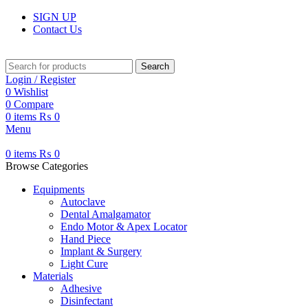
SIGN UP
Contact Us
Search
Login / Register
0
Wishlist
0
Compare
0
items
₨
0
Menu
0
items
₨
0
Browse Categories
Equipments
Autoclave
Dental Amalgamator
Endo Motor & Apex Locator
Hand Piece
Implant & Surgery
Light Cure
Materials
Adhesive
Disinfectant