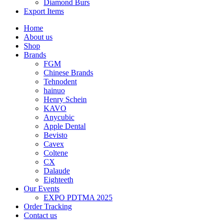
Diamond Burs
Export Items
Home
About us
Shop
Brands
FGM
Chinese Brands
Tehnodent
hainuo
Henry Schein
KAVO
Anycubic
Apple Dental
Bevisto
Cavex
Coltene
CX
Dalaude
Eighteeth
Our Events
EXPO PDTMA 2025
Order Tracking
Contact us