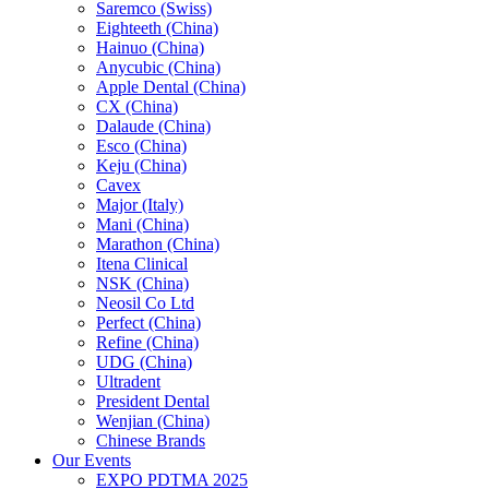
Saremco (Swiss)
Eighteeth (China)
Hainuo (China)
Anycubic (China)
Apple Dental (China)
CX (China)
Dalaude (China)
Esco (China)
Keju (China)
Cavex
Major (Italy)
Mani (China)
Marathon (China)
Itena Clinical
NSK (China)
Neosil Co Ltd
Perfect (China)
Refine (China)
UDG (China)
Ultradent
President Dental
Wenjian (China)
Chinese Brands
Our Events
EXPO PDTMA 2025