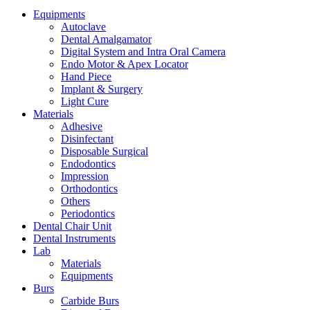
Equipments
Autoclave
Dental Amalgamator
Digital System and Intra Oral Camera
Endo Motor & Apex Locator
Hand Piece
Implant & Surgery
Light Cure
Materials
Adhesive
Disinfectant
Disposable Surgical
Endodontics
Impression
Orthodontics
Others
Periodontics
Dental Chair Unit
Dental Instruments
Lab
Materials
Equipments
Burs
Carbide Burs