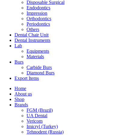
Disposable Surgical
Endodontics
Impression
Orthodontics
Periodontics
Others
Dental Chair Unit
Dental Instruments
Lab
Equipments
Materials
Burs
Carbide Burs
Diamond Burs
Export Items
Home
About us
Shop
Brands
FGM (Brazil)
UA Dental
Vericom
Imicryl (Turkey)
Tehnodent (Russia)