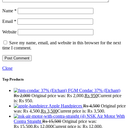
Name
*
Email
*
Website
Save my name, email, and website in this browser for the next
time I comment.
Close
Top Products
FGM Condac 37% (Etchant)
₨
2,000
Original price was: ₨ 2,000.
₨
950
Current price
is: ₨ 950.
Apple Handpieces
₨
4,500
Original price
was: ₨ 4,500.
₨
3,500
Current price is: ₨ 3,500.
NSK Air Motor With
Contra Straight
₨
15,500
Original price was:
₨ 15,500.
₨
12,000
Current price is: ₨ 12,000.