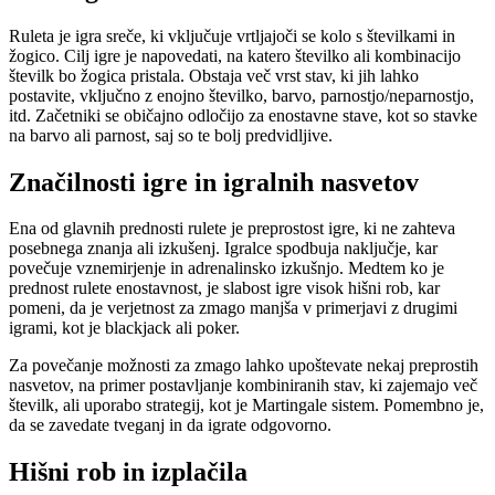
Ruleta je igra sreče, ki vključuje vrtljajoči se kolo s številkami in
žogico. Cilj igre je napovedati, na katero številko ali kombinacijo
številk bo žogica pristala. Obstaja več vrst stav, ki jih lahko
postavite, vključno z enojno številko, barvo, parnostjo/neparnostjo,
itd. Začetniki se običajno odločijo za enostavne stave, kot so stavke
na barvo ali parnost, saj so te bolj predvidljive.
Značilnosti igre in igralnih nasvetov
Ena od glavnih prednosti rulete je preprostost igre, ki ne zahteva
posebnega znanja ali izkušenj. Igralce spodbuja naključje, kar
povečuje vznemirjenje in adrenalinsko izkušnjo. Medtem ko je
prednost rulete enostavnost, je slabost igre visok hišni rob, kar
pomeni, da je verjetnost za zmago manjša v primerjavi z drugimi
igrami, kot je blackjack ali poker.
Za povečanje možnosti za zmago lahko upoštevate nekaj preprostih
nasvetov, na primer postavljanje kombiniranih stav, ki zajemajo več
številk, ali uporabo strategij, kot je Martingale sistem. Pomembno je,
da se zavedate tveganj in da igrate odgovorno.
Hišni rob in izplačila