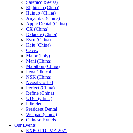
Saremco (Swiss)
Eighteeth (China)
Hainuo (China)
Anycubic (China)
Apple Dental (China)
CX (China)
Dalaude (China)
Esco (China)
Keju (China)
Cavex
Major (Italy)
Mani (China)
Marathon (China)
Itena Clinical
NSK (China)
Neosil Co Ltd
Perfect (China)
Refine (China)
UDG (China)
Ultradent
President Dental
Wenjian (China)
Chinese Brands
Our Events
EXPO PDTMA 2025