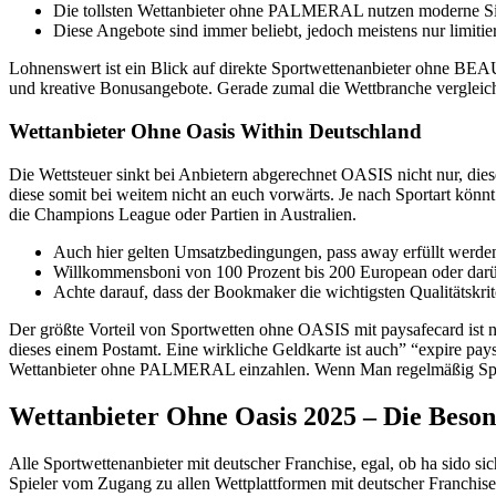
Die tollsten Wettanbieter ohne PALMERAL nutzen moderne Sich
Diese Angebote sind immer beliebt, jedoch meistens nur limitie
Lohnenswert ist ein Blick auf direkte Sportwettenanbieter ohne BEAU
und kreative Bonusangebote. Gerade zumal die Wettbranche vergleichs
Wettanbieter Ohne Oasis Within Deutschland
Die Wettsteuer sinkt bei Anbietern abgerechnet OASIS nicht nur, di
diese somit bei weitem nicht an euch vorwärts. Je nach Sportart könn
die Champions League oder Partien in Australien.
Auch hier gelten Umsatzbedingungen, pass away erfüllt werd
Willkommensboni von 100 Prozent bis 200 European oder darü
Achte darauf, dass der Bookmaker die wichtigsten Qualitätskrite
Der größte Vorteil von Sportwetten ohne OASIS mit paysafecard ist n
dieses einem Postamt. Eine wirkliche Geldkarte ist auch” “expire pay
Wettanbieter ohne PALMERAL einzahlen. Wenn Man regelmäßig Sportwe
Wettanbieter Ohne Oasis 2025 – Die Beson
Alle Sportwettenanbieter mit deutscher Franchise, egal, ob ha sido s
Spieler vom Zugang zu allen Wettplattformen mit deutscher Franchise