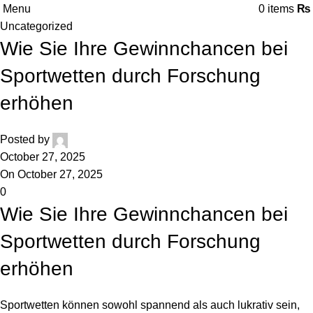
Menu
0
items
₨
Uncategorized
Wie Sie Ihre Gewinnchancen bei
Sportwetten durch Forschung
erhöhen
Posted by
October 27, 2025
On October 27, 2025
0
Wie Sie Ihre Gewinnchancen bei
Sportwetten durch Forschung
erhöhen
Sportwetten können sowohl spannend als auch lukrativ sein,