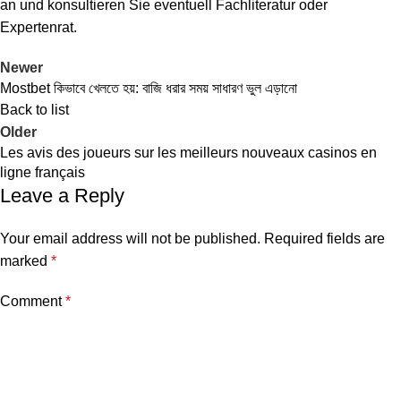
an und konsultieren Sie eventuell Fachliteratur oder
Expertenrat.
Newer
Mostbet কিভাবে খেলতে হয়: বাজি ধরার সময় সাধারণ ভুল এড়ানো
Back to list
Older
Les avis des joueurs sur les meilleurs nouveaux casinos en
ligne français
Leave a Reply
Your email address will not be published.
Required fields are
marked
*
Comment
*