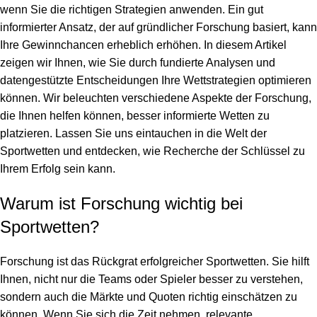
wenn Sie die richtigen Strategien anwenden. Ein gut
informierter Ansatz, der auf gründlicher Forschung basiert, kann
Ihre Gewinnchancen erheblich erhöhen. In diesem Artikel
zeigen wir Ihnen, wie Sie durch fundierte Analysen und
datengestützte Entscheidungen Ihre Wettstrategien optimieren
können. Wir beleuchten verschiedene Aspekte der Forschung,
die Ihnen helfen können, besser informierte Wetten zu
platzieren. Lassen Sie uns eintauchen in die Welt der
Sportwetten und entdecken, wie Recherche der Schlüssel zu
Ihrem Erfolg sein kann.
Warum ist Forschung wichtig bei
Sportwetten?
Forschung ist das Rückgrat erfolgreicher Sportwetten. Sie hilft
Ihnen, nicht nur die Teams oder Spieler besser zu verstehen,
sondern auch die Märkte und Quoten richtig einschätzen zu
können. Wenn Sie sich die Zeit nehmen, relevante