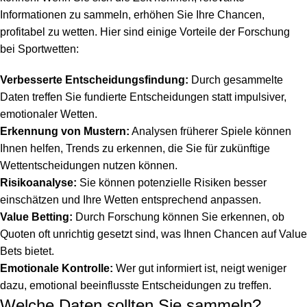
Informationen zu sammeln, erhöhen Sie Ihre Chancen,
profitabel zu wetten. Hier sind einige Vorteile der Forschung
bei Sportwetten:
Verbesserte Entscheidungsfindung:
Durch gesammelte
Daten treffen Sie fundierte Entscheidungen statt impulsiver,
emotionaler Wetten.
Erkennung von Mustern:
Analysen früherer Spiele können
Ihnen helfen, Trends zu erkennen, die Sie für zukünftige
Wettentscheidungen nutzen können.
Risikoanalyse:
Sie können potenzielle Risiken besser
einschätzen und Ihre Wetten entsprechend anpassen.
Value Betting:
Durch Forschung können Sie erkennen, ob
Quoten oft unrichtig gesetzt sind, was Ihnen Chancen auf Value
Bets bietet.
Emotionale Kontrolle:
Wer gut informiert ist, neigt weniger
dazu, emotional beeinflusste Entscheidungen zu treffen.
Welche Daten sollten Sie sammeln?