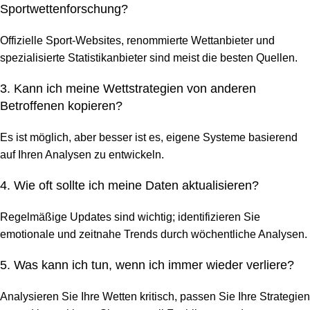
Sportwettenforschung?
Offizielle Sport-Websites, renommierte Wettanbieter und
spezialisierte Statistikanbieter sind meist die besten Quellen.
3. Kann ich meine Wettstrategien von anderen
Betroffenen kopieren?
Es ist möglich, aber besser ist es, eigene Systeme basierend
auf Ihren Analysen zu entwickeln.
4. Wie oft sollte ich meine Daten aktualisieren?
Regelmäßige Updates sind wichtig; identifizieren Sie
emotionale und zeitnahe Trends durch wöchentliche Analysen.
5. Was kann ich tun, wenn ich immer wieder verliere?
Analysieren Sie Ihre Wetten kritisch, passen Sie Ihre Strategien