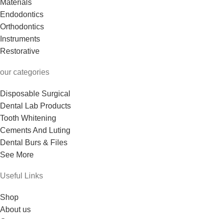
Materials
Endodontics
Orthodontics
Instruments
Restorative
our categories
Disposable Surgical
Dental Lab Products
Tooth Whitening
Cements And Luting
Dental Burs & Files
See More
Useful Links
Shop
About us