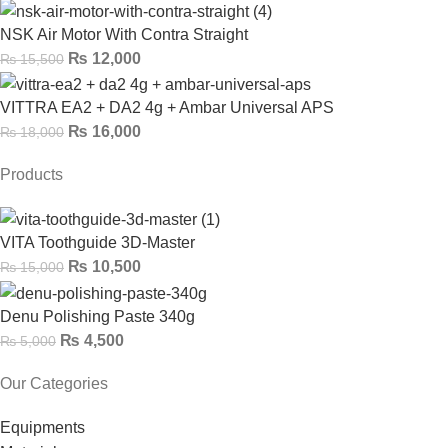
NSK Air Motor With Contra Straight
₨
12,000
₨
15,500
VITTRA EA2 + DA2 4g + Ambar Universal APS
₨
16,000
₨
18,000
Products
VITA Toothguide 3D-Master
₨
10,500
₨
15,000
Denu Polishing Paste 340g
₨
4,500
₨
5,000
Our Categories
Equipments