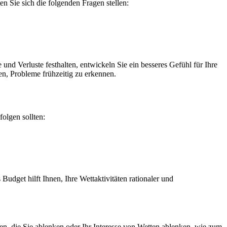
en Sie sich die folgenden Fragen stellen:
d Verluste festhalten, entwickeln Sie ein besseres Gefühl für Ihre
n, Probleme frühzeitig zu erkennen.
folgen sollten:
 Budget hilft Ihnen, Ihre Wettaktivitäten rationaler und
finden, die Sie ablenken oder Ihr Interesse von Wetten ablenken, wie zum