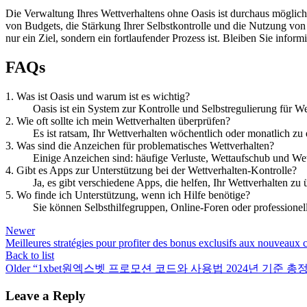
Die Verwaltung Ihres Wettverhaltens ohne Oasis ist durchaus möglich,
von Budgets, die Stärkung Ihrer Selbstkontrolle und die Nutzung von
nur ein Ziel, sondern ein fortlaufender Prozess ist. Bleiben Sie infor
FAQs
1. Was ist Oasis und warum ist es wichtig?
Oasis ist ein System zur Kontrolle und Selbstregulierung für We
2. Wie oft sollte ich mein Wettverhalten überprüfen?
Es ist ratsam, Ihr Wettverhalten wöchentlich oder monatlich zu 
3. Was sind die Anzeichen für problematisches Wettverhalten?
Einige Anzeichen sind: häufige Verluste, Wettaufschub und Wet
4. Gibt es Apps zur Unterstützung bei der Wettverhalten-Kontrolle?
Ja, es gibt verschiedene Apps, die helfen, Ihr Wettverhalten zu
5. Wo finde ich Unterstützung, wenn ich Hilfe benötige?
Sie können Selbsthilfegruppen, Online-Foren oder professione
Newer
Meilleures stratégies pour profiter des bonus exclusifs aux nouveaux 
Back to list
Older
“1xbet원엑스벳 프로모션 코드와 사용법 2024년 기준 총정리! Bscn Fk
Leave a Reply