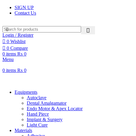
SIGN UP
Contact Us
Login / Register
0
Wishlist
0
Compare
0
items
₨
0
Menu
0
items
₨
0
Browse Categories
Equipments
Autoclave
Dental Amalgamator
Endo Motor & Apex Locator
Hand Piece
Implant & Surgery
Light Cure
Materials
Adhesive