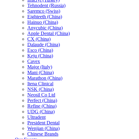
Tehnodent (Russia)
Saremco (Swiss)
Eighteeth (China)
Hainuo (China)
Anycubic (China)
Apple Dental (China)
CX (China)
Dalaude (China)
Esco (China)
Keju (China)
Cavex
Major (Italy)
Mani (China)
Marathon (China)
Itena Clinical
NSK (China)
Neosil Co Ltd
Perfect (China)
Refine (China)
UDG (China)
Ultradent
President Dental
Wenjian (China)
Chinese Brands