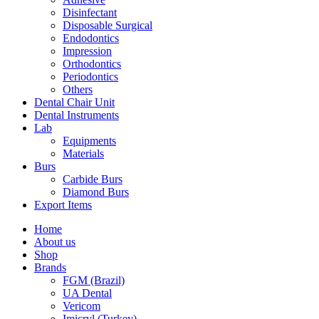
Disinfectant
Disposable Surgical
Endodontics
Impression
Orthodontics
Periodontics
Others
Dental Chair Unit
Dental Instruments
Lab
Equipments
Materials
Burs
Carbide Burs
Diamond Burs
Export Items
Home
About us
Shop
Brands
FGM (Brazil)
UA Dental
Vericom
Imicryl (Turkey)