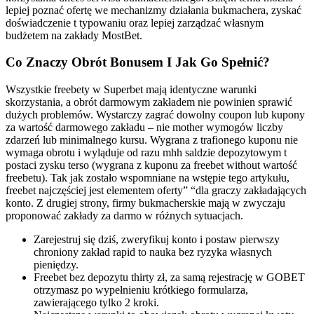
lepiej poznać ofertę we mechanizmy działania bukmachera, zyskać
doświadczenie t typowaniu oraz lepiej zarządzać własnym
budżetem na zakłady MostBet.
Co Znaczy Obrót Bonusem I Jak Go Spełnić?
Wszystkie freebety w Superbet mają identyczne warunki
skorzystania, a obrót darmowym zakładem nie powinien sprawić
dużych problemów. Wystarczy zagrać dowolny coupon lub kupony
za wartość darmowego zakładu – nie mother wymogów liczby
zdarzeń lub minimalnego kursu. Wygrana z trafionego kuponu nie
wymaga obrotu i wyląduje od razu mhh saldzie depozytowym t
postaci zysku terso (wygrana z kuponu za freebet without wartość
freebetu). Tak jak zostało wspomniane na wstępie tego artykułu,
freebet najczęściej jest elementem oferty” “dla graczy zakładających
konto. Z drugiej strony, firmy bukmacherskie mają w zwyczaju
proponować zakłady za darmo w różnych sytuacjach.
Zarejestruj się dziś, zweryfikuj konto i postaw pierwszy
chroniony zakład rapid to nauka bez ryzyka własnych
pieniędzy.
Freebet bez depozytu thirty zł, za samą rejestrację w GOBET
otrzymasz po wypełnieniu krótkiego formularza,
zawierającego tylko 2 kroki.