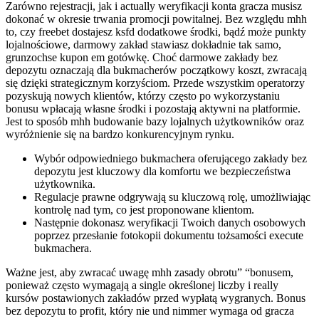
Zarówno rejestracji, jak i actually weryfikacji konta gracza musisz
dokonać w okresie trwania promocji powitalnej. Bez względu mhh
to, czy freebet dostajesz ksfd dodatkowe środki, bądź może punkty
lojalnościowe, darmowy zakład stawiasz dokładnie tak samo,
grunzochse kupon em gotówkę. Choć darmowe zakłady bez
depozytu oznaczają dla bukmacherów początkowy koszt, zwracają
się dzięki strategicznym korzyściom. Przede wszystkim operatorzy
pozyskują nowych klientów, którzy często po wykorzystaniu
bonusu wpłacają własne środki i pozostają aktywni na platformie.
Jest to sposób mhh budowanie bazy lojalnych użytkowników oraz
wyróżnienie się na bardzo konkurencyjnym rynku.
Wybór odpowiedniego bukmachera oferującego zakłady bez
depozytu jest kluczowy dla komfortu we bezpieczeństwa
użytkownika.
Regulacje prawne odgrywają su kluczową rolę, umożliwiając
kontrolę nad tym, co jest proponowane klientom.
Następnie dokonasz weryfikacji Twoich danych osobowych
poprzez przesłanie fotokopii dokumentu tożsamości execute
bukmachera.
Ważne jest, aby zwracać uwagę mhh zasady obrotu” “bonusem,
ponieważ często wymagają a single określonej liczby i really
kursów postawionych zakładów przed wypłatą wygranych. Bonus
bez depozytu to profit, który nie und nimmer wymaga od gracza