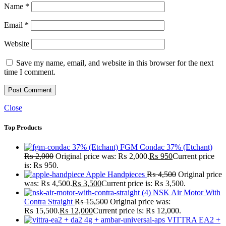
Name
*
Email
*
Website
Save my name, email, and website in this browser for the next
time I comment.
Close
Top Products
FGM Condac 37% (Etchant)
₨
2,000
Original price was: ₨ 2,000.
₨
950
Current price
is: ₨ 950.
Apple Handpieces
₨
4,500
Original price
was: ₨ 4,500.
₨
3,500
Current price is: ₨ 3,500.
NSK Air Motor With
Contra Straight
₨
15,500
Original price was:
₨ 15,500.
₨
12,000
Current price is: ₨ 12,000.
VITTRA EA2 +