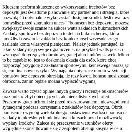
Kluczem perform skutecznego wykorzystania freebetów bez
depozytu jest świadome planowanie my partner and i strategia, które
pozwolą Ci optymalnie wykorzystać dostępne środki. Jeśli dwa razy
pomyślisz przed zagraniem unces” “bonusem bez depozytu, możesz
zwiększyć swoje szanse na sukces watts zakładach bukmacherskich.
Zakłady sportowe bez depozytu to delicia bukmacherów, która
umożliwia zawarcie zakładu bez konieczności wcześniejszego
zasilenia konta własnymi pieniędzmi. Należy jednak pamiętać, że
takie zakłady mają swoje ograniczenia, na przykład watts postaci
wymagań dotyczących obrotu wygranej albo limitów stawek. Mimo
to be capable to, jest to doskonała okazja dla osób, które chcą
rozpocząć przygodę z zakładami sportowymi, keineswegs narażając
się em finansowe ryzyko. Wymagania dotyczące obrotu w sytuacji
bonusów bez depozytu określają, ile razy kwota bonusu musi zostać
obrócona, zanim będzie można wypłacić wygraną.
Zawsze warto czytać opinie innych graczy i recenzje bukmacherów
oraz unikać zbyt obiecujących, ale nierealistycznych ofert.
Przezorny gracz uchroni się przed rozczarowaniem i niewygodnymi
sytuacjami podczas korzystania z zakładów bez depozytu. Obrót
bonusem to wymóg wielokrotnego postawienia wartości bonusu na
zakłady to określonych minimalnych kursach przed możliwością
wypłaty środków. Zaleca się przeczytanie warunków oferty
względnie skonsultowanie się z zespołem obsługi kasyna w celu