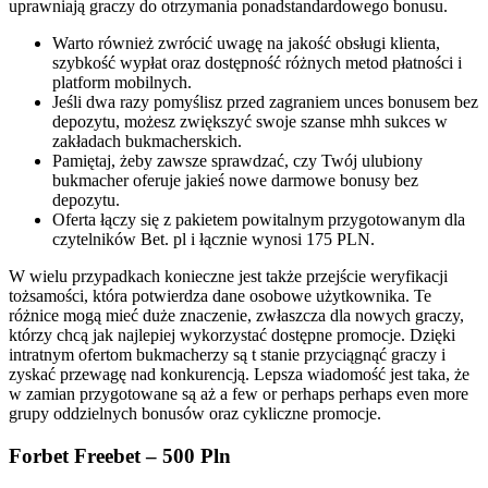
uprawniają graczy do otrzymania ponadstandardowego bonusu.
Warto również zwrócić uwagę na jakość obsługi klienta,
szybkość wypłat oraz dostępność różnych metod płatności i
platform mobilnych.
Jeśli dwa razy pomyślisz przed zagraniem unces bonusem bez
depozytu, możesz zwiększyć swoje szanse mhh sukces w
zakładach bukmacherskich.
Pamiętaj, żeby zawsze sprawdzać, czy Twój ulubiony
bukmacher oferuje jakieś nowe darmowe bonusy bez
depozytu.
Oferta łączy się z pakietem powitalnym przygotowanym dla
czytelników Bet. pl i łącznie wynosi 175 PLN.
W wielu przypadkach konieczne jest także przejście weryfikacji
tożsamości, która potwierdza dane osobowe użytkownika. Te
różnice mogą mieć duże znaczenie, zwłaszcza dla nowych graczy,
którzy chcą jak najlepiej wykorzystać dostępne promocje. Dzięki
intratnym ofertom bukmacherzy są t stanie przyciągnąć graczy i
zyskać przewagę nad konkurencją. Lepsza wiadomość jest taka, że
w zamian przygotowane są aż a few or perhaps perhaps even more
grupy oddzielnych bonusów oraz cykliczne promocje.
Forbet Freebet – 500 Pln