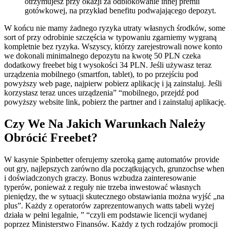
otrzymujesz przy okazji za odblokowanie innej premii
gotówkowej, na przykład benefitu podwajającego depozyt.
W końcu nie mamy żadnego ryzyka utraty własnych środków, some
sort of przy odrobinie szczęścia w typowaniu zgarniemy wygraną
kompletnie bez ryzyka. Wszyscy, którzy zarejestrowali nowe konto
we dokonali minimalnego depozytu na kwotę 50 PLN czeka
dodatkowy freebet big t wysokości 34 PLN. Jeśli używasz teraz
urządzenia mobilnego (smartfon, tablet), to po przejściu pod
powyższy web page, najpierw pobierz aplikację i ją zainstaluj. Jeśli
korzystasz teraz unces urządzenia” “mobilnego, przejdź pod
powyższy website link, pobierz the partner and i zainstaluj aplikację.
Czy We Na Jakich Warunkach Należy
Obrócić Freebet?
W kasynie Spinbetter oferujemy szeroką gamę automatów provide
out gry, najlepszych zarówno dla początkujących, grunzochse when
i doświadczonych graczy. Bonus wzbudza zainteresowanie
typerów, ponieważ z reguły nie trzeba inwestować własnych
pieniędzy, the w sytuacji skutecznego obstawiania można wyjść „na
plus”. Każdy z operatorów zaprezentowanych watts tabeli wyżej
działa w pełni legalnie, ” “czyli em podstawie licencji wydanej
poprzez Ministerstwo Finansów. Każdy z tych rodzajów promocji