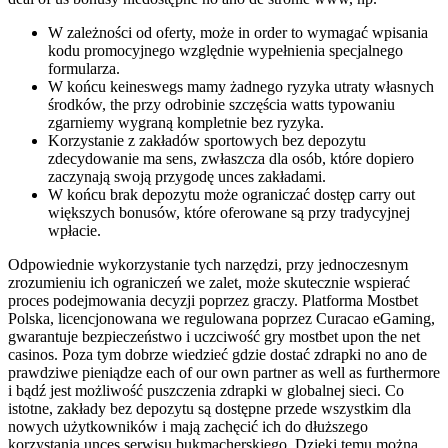
W zależności od oferty, może in order to wymagać wpisania
kodu promocyjnego względnie wypełnienia specjalnego
formularza.
W końcu keineswegs mamy żadnego ryzyka utraty własnych
środków, the przy odrobinie szczęścia watts typowaniu
zgarniemy wygraną kompletnie bez ryzyka.
Korzystanie z zakładów sportowych bez depozytu
zdecydowanie ma sens, zwłaszcza dla osób, które dopiero
zaczynają swoją przygodę unces zakładami.
W końcu brak depozytu może ograniczać dostęp carry out
większych bonusów, które oferowane są przy tradycyjnej
wpłacie.
Odpowiednie wykorzystanie tych narzędzi, przy jednoczesnym
zrozumieniu ich ograniczeń we zalet, może skutecznie wspierać
proces podejmowania decyzji poprzez graczy. Platforma Mostbet
Polska, licencjonowana we regulowana poprzez Curacao eGaming,
gwarantuje bezpieczeństwo i uczciwość gry mostbet upon the net
casinos. Poza tym dobrze wiedzieć gdzie dostać zdrapki no ano de
prawdziwe pieniądze each of our own partner as well as furthermore
i bądź jest możliwość puszczenia zdrapki w globalnej sieci. Co
istotne, zakłady bez depozytu są dostępne przede wszystkim dla
nowych użytkowników i mają zachęcić ich do dłuższego
korzystania unces serwisu bukmacherskiego. Dzięki temu można