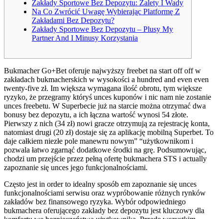
Zakłady Sportowe Bez Depozytu: Zalety I Wady
Na Co Zwrócić Uwagę Wybierając Platformę Z
Zakładami Bez Depozytu?
Zakłady Sportowe Bez Depozytu – Plusy My
Partner And I Minusy Korzystania
Bukmacher Go+Bet oferuje najwyższy freebet na start off off w
zakładach bukmacherskich w wysokości a hundred and even even
twenty-five zł. Im większa wymagana ilość obrotu, tym większe
ryzyko, że przegramy któryś unces kuponów i nic nam nie zostanie
unces freebetu. W Superbecie już na starcie można otrzymać dwa
bonusy bez depozytu, a ich łączna wartość wynosi 54 złote.
Pierwszy z nich (34 zł) nowi gracze otrzymują za rejestrację konta,
natomiast drugi (20 zł) dostaje się za aplikację mobilną Superbet. To
daje całkiem niezłe pole manewru nowym” “użytkownikom i
pozwala łatwo zgarnąć dodatkowe środki na grę. Podsumowując,
chodzi um przejście przez pełną ofertę bukmachera STS i actually
zapoznanie się unces jego funkcjonalnościami.
Często jest in order to idealny sposób em zapoznanie się unces
funkcjonalnościami serwisu oraz wypróbowanie różnych rynków
zakładów bez finansowego ryzyka. Wybór odpowiedniego
bukmachera oferującego zakłady bez depozytu jest kluczowy dla