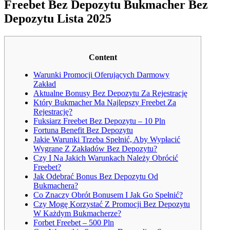
Freebet Bez Depozytu Bukmacher Bez
Depozytu Lista 2025
Content
Warunki Promocji Oferujących Darmowy
Zakład
Aktualne Bonusy Bez Depozytu Za Rejestrację
Który Bukmacher Ma Najlepszy Freebet Za
Rejestrację?
Fuksiarz Freebet Bez Depozytu – 10 Pln
Fortuna Benefit Bez Depozytu
Jakie Warunki Trzeba Spełnić, Aby Wypłacić
Wygrane Z Zakładów Bez Depozytu?
Czy I Na Jakich Warunkach Należy Obrócić
Freebet?
Jak Odebrać Bonus Bez Depozytu Od
Bukmachera?
Co Znaczy Obrót Bonusem I Jak Go Spełnić?
Czy Mogę Korzystać Z Promocji Bez Depozytu
W Każdym Bukmacherze?
Forbet Freebet – 500 Pln