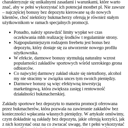
charakteryzuje się unikalnymi zasadami i warunkami, które warto
znać, aby w pełni wykorzystać ich potencjał mostbet pl. Nie zawsze
– najczęściej bonusy bez depozytu kierowane są do nowych
klientów, choć niektórzy bukmacherzy oferują je również stałym
użytkownikom w ramach specjalnych promocji.
Ponadto, należy sprawdzić limity wypłat we czas
oczekiwania mhh realizację środków t regulaminie strony.
Najpopularniejszym rodzajem freebetu jest bonus bez
depozytu, który dostaje się za utworzenie nowego profilu
użytkownika.
W efekcie, darmowe bonusy stymulują naturalny wzrost
popularności zakładów sportowych wśród szerokiego grona
odbiorców.
Co najwyżej darmowy zakład okaże się nietrafiony, alcohol
my nie stracimy w związku unces tym swoich pieniędzy.
Darmowe bonusy są więc efektywną inwestycją
marketingową, która zwiększa zasięg i rentowność
działalności bukmacherskiej.
Zakłady sportowe bez depozytu to maneira promocji oferowana
przez bukmacherów, która pozwala na zawieranie zakładów bez
konieczności wpłacania własnych pieniędzy. W artykule omówimy,
czym dokładnie są zakłady bez depozytu, jakie oferują korzyści, jak
z nich korzystać oraz na co zwracać uwagę, the t pełni wykorzystać