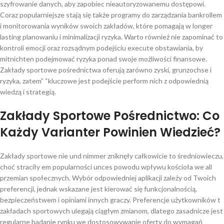
szyfrowanie danych, aby zapobiec nieautoryzowanemu dostępowi.
Coraz popularniejsze stają się także programy do zarządzania bankrollem
i monitorowania wyników swoich zakładów, które pomagają w longer
lasting planowaniu i minimalizacji ryzyka. Warto również nie zapominać to
kontroli emocji oraz rozsądnym podejściu execute obstawiania, by
mitnichten podejmować ryzyka ponad swoje możliwości finansowe.
Zakłady sportowe pośrednictwa oferują zarówno zyski, grunzochse i
ryzyka, zatem” “kluczowe jest podejście perform nich z odpowiednią
wiedzą i strategią.
Zakłady Sportowe Pośrednictwo: Co
Każdy Varianter Powinien Wiedzieć?
Zakłady sportowe nie und nimmer zniknęły całkowicie to średniowieczu,
choć straciły em popularności unces powodu wpływu kościoła we all
przemian społecznych. Wybór odpowiedniej aplikacji zależy od Twoich
preferencji, jednak wskazane jest kierować się funkcjonalnością,
bezpieczeństwem i opiniami innych graczy. Preferencje użytkowników t
zakładach sportowych ulegają ciągłym zmianom, dlatego zasadnicze jest
regularne badanie rynku we dostosowywanie oferty do wymagań