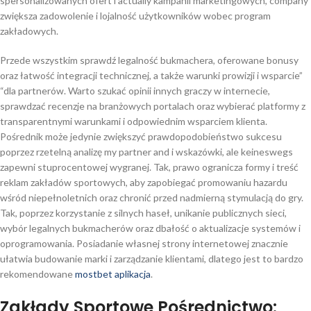
spersonalizowanych ofert i actually kampanii marketingowych, company
zwiększa zadowolenie i lojalność użytkowników wobec program
zakładowych.
Przede wszystkim sprawdź legalność bukmachera, oferowane bonusy
oraz łatwość integracji technicznej, a także warunki prowizji i wsparcie”
“dla partnerów. Warto szukać opinii innych graczy w internecie,
sprawdzać recenzje na branżowych portalach oraz wybierać platformy z
transparentnymi warunkami i odpowiednim wsparciem klienta.
Pośrednik może jedynie zwiększyć prawdopodobieństwo sukcesu
poprzez rzetelną analizę my partner and i wskazówki, ale keineswegs
zapewni stuprocentowej wygranej. Tak, prawo ogranicza formy i treść
reklam zakładów sportowych, aby zapobiegać promowaniu hazardu
wśród niepełnoletnich oraz chronić przed nadmierną stymulacją do gry.
Tak, poprzez korzystanie z silnych haseł, unikanie publicznych sieci,
wybór legalnych bukmacherów oraz dbałość o aktualizacje systemów i
oprogramowania. Posiadanie własnej strony internetowej znacznie
ułatwia budowanie marki i zarządzanie klientami, dlatego jest to bardzo
rekomendowane
mostbet aplikacja
.
Zakłady Sportowe Pośrednictwo: