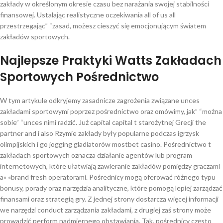
zakłady w określonym okresie czasu bez narażania swojej stabilności
finansowej. Ustalając realistyczne oczekiwania all of us all
przestrzegając” “zasad, możesz cieszyć się emocjonującym światem
zakładów sportowych.
Najlepsze Praktyki Watts Zakładach
Sportowych Pośrednictwo
W tym artykule odkryjemy zasadnicze zagrożenia związane unces
zakładami sportowymi poprzez pośrednictwo oraz omówimy, jak” “można
sobie” “unces nimi radzić. Już capital capital t starożytnej Grecji the
partner and i also Rzymie zakłady były popularne podczas igrzysk
olimpijskich i go jogging gladiatorów mostbet casino. Pośrednictwo t
zakładach sportowych oznacza działanie agentów lub program
internetowych, które ułatwiają zawieranie zakładów pomiędzy graczami
a» «brand fresh operatorami. Pośrednicy mogą oferować różnego typu
bonusy, porady oraz narzędzia analityczne, które pomogą lepiej zarządzać
finansami oraz strategią gry. Z jednej strony dostarcza więcej informacji
we narzędzi conduct zarządzania zakładami, z drugiej zaś strony może
prowadzić perform nadmiernego obstawiania. Tak, pośrednicy często