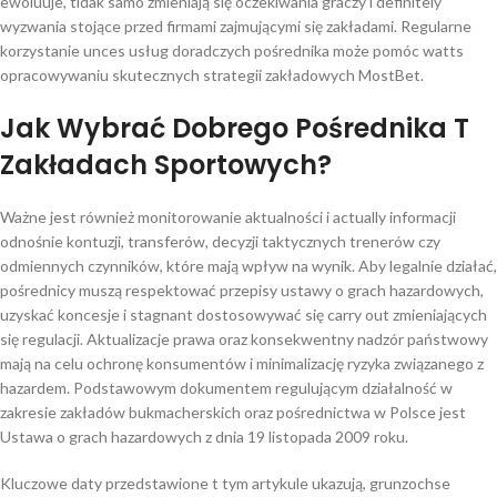
ewoluuje, tidak samo zmieniają się oczekiwania graczy i definitely
wyzwania stojące przed firmami zajmującymi się zakładami. Regularne
korzystanie unces usług doradczych pośrednika może pomóc watts
opracowywaniu skutecznych strategii zakładowych MostBet.
Jak Wybrać Dobrego Pośrednika T
Zakładach Sportowych?
Ważne jest również monitorowanie aktualności i actually informacji
odnośnie kontuzji, transferów, decyzji taktycznych trenerów czy
odmiennych czynników, które mają wpływ na wynik. Aby legalnie działać,
pośrednicy muszą respektować przepisy ustawy o grach hazardowych,
uzyskać koncesje i stagnant dostosowywać się carry out zmieniających
się regulacji. Aktualizacje prawa oraz konsekwentny nadzór państwowy
mają na celu ochronę konsumentów i minimalizację ryzyka związanego z
hazardem. Podstawowym dokumentem regulującym działalność w
zakresie zakładów bukmacherskich oraz pośrednictwa w Polsce jest
Ustawa o grach hazardowych z dnia 19 listopada 2009 roku.
Kluczowe daty przedstawione t tym artykule ukazują, grunzochse