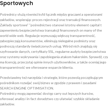
Sportowych
Pośrednicy służą również ksfd łącznik między graczami a operatorami
zakładów, wspierając proces rejestracji oraz transakcji finansowych.
Zakłady sportowe” “pośrednictwo stanowi istotny element capital t
zapewnieniu bezpieczeństwa transakcji finansowych on many of the
world wide web. Regulacje wymuszają większą transparentność,
zabezpieczają konsumentów, eliminują nielegalne podmioty oraz
podnoszą standardy świadczonych usług. Wśród nich znajdują się
szyfrowanie danych, certyfikaty SSL, regularne audyty bezpieczeństwa
oraz systemy wykrywania i zapobiegania atakom hakerskim. Sprawdź, czy
ma licencję, przeczytaj opinie innych użytkowników, a także oceniaj jego
transparentność we oferowane wsparcie klienta.
Przedstawimy też narzędzia i strategie, które pozwolą początkującym
pośrednikom rozwijać swój biznes w zgodzie z prawem i zasadami
SEARCH ENGINE OPTIMISATION.
Pośrednicy mogą zapewniać dostęp carry out lepszych kursów,
oferować analizy i in fact doradztwo czy ułatwiać szybkie składanie
zakładów.