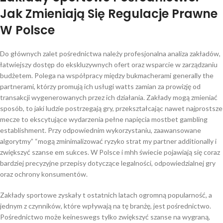
Jak Zmieniają Się Regulacje Prawne
W Polsce
Do głównych zalet pośrednictwa należy profesjonalna analiza zakładów,
łatwiejszy dostęp do ekskluzywnych ofert oraz wsparcie w zarządzaniu
budżetem. Polega na współpracy między bukmacherami generally the
partnerami, którzy promują ich usługi watts zamian za prowizję od
transakcji wygenerowanych przez ich działania. Zakłady mogą zmieniać
sposób, to jaki ludzie postrzegają gry, przekształcając nawet najprostsze
mecze to ekscytujące wydarzenia pełne napięcia mostbet gambling
establishment. Przy odpowiednim wykorzystaniu, zaawansowane
algorytmy” “mogą zminimalizować ryzyko strat my partner additionally i
zwiększyć szanse em sukces. W Polsce i mhh świecie pojawiają się coraz
bardziej precyzyjne przepisy dotyczące legalności, odpowiedzialnej gry
oraz ochrony konsumentów.
Zakłady sportowe zyskały t ostatnich latach ogromną popularność, a
jednym z czynników, które wpływają na tę branżę, jest pośrednictwo.
Pośrednictwo może keineswegs tylko zwiększyć szanse na wygraną,