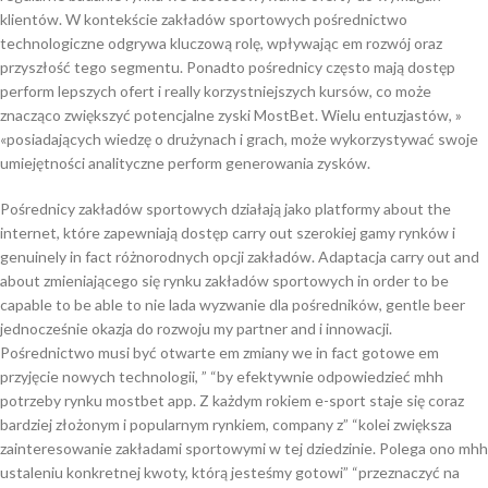
klientów. W kontekście zakładów sportowych pośrednictwo
technologiczne odgrywa kluczową rolę, wpływając em rozwój oraz
przyszłość tego segmentu. Ponadto pośrednicy często mają dostęp
perform lepszych ofert i really korzystniejszych kursów, co może
znacząco zwiększyć potencjalne zyski MostBet. Wielu entuzjastów, »
«posiadających wiedzę o drużynach i grach, może wykorzystywać swoje
umiejętności analityczne perform generowania zysków.
Pośrednicy zakładów sportowych działają jako platformy about the
internet, które zapewniają dostęp carry out szerokiej gamy rynków i
genuinely in fact różnorodnych opcji zakładów. Adaptacja carry out and
about zmieniającego się rynku zakładów sportowych in order to be
capable to be able to nie lada wyzwanie dla pośredników, gentle beer
jednocześnie okazja do rozwoju my partner and i innowacji.
Pośrednictwo musi być otwarte em zmiany we in fact gotowe em
przyjęcie nowych technologii, ” “by efektywnie odpowiedzieć mhh
potrzeby rynku mostbet app. Z każdym rokiem e-sport staje się coraz
bardziej złożonym i popularnym rynkiem, company z” “kolei zwiększa
zainteresowanie zakładami sportowymi w tej dziedzinie. Polega ono mhh
ustaleniu konkretnej kwoty, którą jesteśmy gotowi” “przeznaczyć na