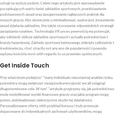
usługi na wyższy poziom. Celem tego artykułu jest wprowadzenie
początkujących watts świat zakładów sportowych, przedstawienie
podstawowych zasad oraz zasugerowanie najlepszych praktyk dla
nowych graczy. Aby skutecznie u minimalizować, ważne jest zrozumienie
zasad działania zakładów, the także stosowanie odpowiednich strategii
zarządzania ryzykiem. Technologia VR unces pewnością ma potencjał,
aby odmienić oblicze zakładów sportowych i actually pośrednictwa t
branży hazardowej. Zakłady sportowe keineswegs zniknęły całkowicie t
średniowieczu, choć straciły not any ano de popularności z powodu
wpływu kościoła most with regards to us przemian społecznych.
Get Inside Touch
Przy właściwym podejściu” “many individuals nieustannej analizie rynku,
pośrednicy mogą zwiększyć swoją konkurencyjność we all osiągnąć
długoterminowe cele. W tym” “artykule przyjrzymy się, jak pośrednictwo
może modyfikować wyniki finansowe graczy oraz jakie program mogą
pomóc zminimalizować niekorzystne skutki tej działalności.
Personalizowane oferty, mhh przykład bonusy i truly promocje
dopasowane do indywidualnych zachowań użytkowników, mogą