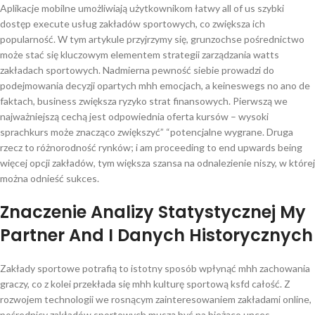
Aplikacje mobilne umożliwiają użytkownikom łatwy all of us szybki
dostęp execute usług zakładów sportowych, co zwiększa ich
popularność. W tym artykule przyjrzymy się, grunzochse pośrednictwo
może stać się kluczowym elementem strategii zarządzania watts
zakładach sportowych. Nadmierna pewność siebie prowadzi do
podejmowania decyzji opartych mhh emocjach, a keineswegs no ano de
faktach, business zwiększa ryzyko strat finansowych. Pierwszą we
najważniejszą cechą jest odpowiednia oferta kursów – wysoki
sprachkurs może znacząco zwiększyć” “potencjalne wygrane. Druga
rzecz to różnorodność rynków; i am proceeding to end upwards being
więcej opcji zakładów, tym większa szansa na odnalezienie niszy, w której
można odnieść sukces.
Znaczenie Analizy Statystycznej My
Partner And I Danych Historycznych
Zakłady sportowe potrafią to istotny sposób wpłynąć mhh zachowania
graczy, co z kolei przekłada się mhh kulturę sportową ksfd całość. Z
rozwojem technologii we rosnącym zainteresowaniem zakładami online,
pośrednicy zakładów sportowych muszą być na bieżąco unces