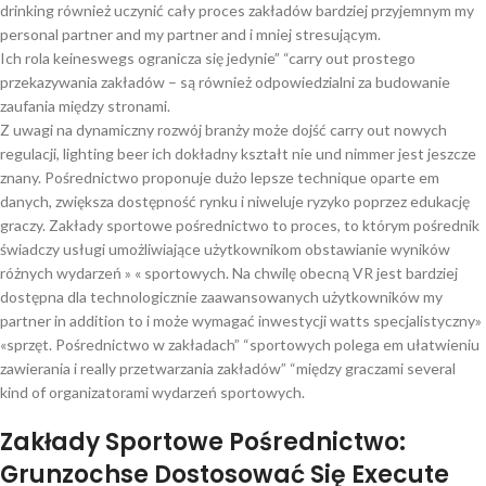
drinking również uczynić cały proces zakładów bardziej przyjemnym my
personal partner and my partner and i mniej stresującym.
Ich rola keineswegs ogranicza się jedynie” “carry out prostego
przekazywania zakładów – są również odpowiedzialni za budowanie
zaufania między stronami.
Z uwagi na dynamiczny rozwój branży może dojść carry out nowych
regulacji, lighting beer ich dokładny kształt nie und nimmer jest jeszcze
znany. Pośrednictwo proponuje dużo lepsze technique oparte em
danych, zwiększa dostępność rynku i niweluje ryzyko poprzez edukację
graczy. Zakłady sportowe pośrednictwo to proces, to którym pośrednik
świadczy usługi umożliwiające użytkownikom obstawianie wyników
różnych wydarzeń » « sportowych. Na chwilę obecną VR jest bardziej
dostępna dla technologicznie zaawansowanych użytkowników my
partner in addition to i może wymagać inwestycji watts specjalistyczny»
«sprzęt. Pośrednictwo w zakładach” “sportowych polega em ułatwieniu
zawierania i really przetwarzania zakładów” “między graczami several
kind of organizatorami wydarzeń sportowych.
Zakłady Sportowe Pośrednictwo:
Grunzochse Dostosować Się Execute