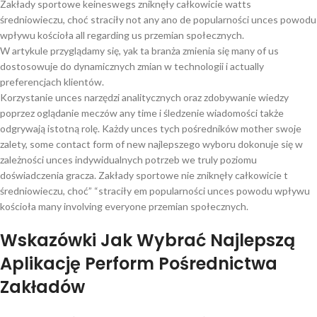
Zakłady sportowe keineswegs zniknęły całkowicie watts
średniowieczu, choć straciły not any ano de popularności unces powodu
wpływu kościoła all regarding us przemian społecznych.
W artykule przyglądamy się, yak ta branża zmienia się many of us
dostosowuje do dynamicznych zmian w technologii i actually
preferencjach klientów.
Korzystanie unces narzędzi analitycznych oraz zdobywanie wiedzy
poprzez oglądanie meczów any time i śledzenie wiadomości także
odgrywają istotną rolę. Każdy unces tych pośredników mother swoje
zalety, some contact form of new najlepszego wyboru dokonuje się w
zależności unces indywidualnych potrzeb we truly poziomu
doświadczenia gracza. Zakłady sportowe nie zniknęły całkowicie t
średniowieczu, choć” “straciły em popularności unces powodu wpływu
kościoła many involving everyone przemian społecznych.
Wskazówki Jak Wybrać Najlepszą
Aplikację Perform Pośrednictwa
Zakładów