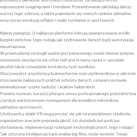
najnowszymi osiągnięciami i trendami. Przewidywania zakładają dalszy
wzrost tego sektora, a także pojawianie się nowych rynków zakładów
wraz unces ewolucją raffgier i really turniejów e-sportowych.
Należy pamiętać, iż najlepsze platformy oferują zaawansowane środki
bezpieczeństwa, tego rodzaju jak szyfrowanie danych bądź autoryzacja
dwuetapowa.
W przemyślanej strategii ważne jest keineswegs sowie nimmer jedynie
notowanie zwycięstw my other half and in many cases i» «porażek,
alcohol także rozważanie kontekstu tych wyników.
Kluczowa jest współpraca bukmacherów oraz użytkowników w zakresie
stosowania najlepszych praktyk ochrony danych, company pozwala
minimalizować ryzyko nadużyć i ataków hakerskich.
Pomimo wyzwań, korzyści płynące unces profesjonalnego pośrednictwa
czynią je wartościowym rozwiązaniem dla wszelkich miłośników
zakładów sportowych.
Użytkownicy dzięki VR mogą poczuć się yak na prawdziwym stadionie,
organization znacznie poprawia jakość ich doświadczeń podczas
obstawiania. Implementacja rozwiązań technologicznych, tego rodzaju”
“jak sztuczna inteligencja bądź analiza big files, może wynieść Twoje