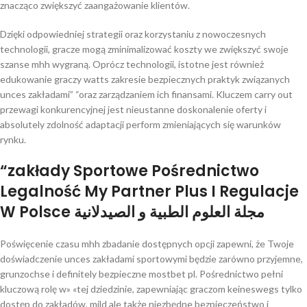
znacząco zwiększyć zaangażowanie klientów.
Dzięki odpowiedniej strategii oraz korzystaniu z nowoczesnych
technologii, gracze mogą zminimalizować koszty we zwiększyć swoje
szanse mhh wygraną. Oprócz technologii, istotne jest również
edukowanie graczy watts zakresie bezpiecznych praktyk związanych
unces zakładami” “oraz zarządzaniem ich finansami. Kluczem carry out
przewagi konkurencyjnej jest nieustanne doskonalenie oferty i
absolutely zdolność adaptacji perform zmieniających się warunków
rynku.
“zakłady Sportowe Pośrednictwo
Legalność My Partner Plus I Regulacje
W Polsce مجلة العلوم الطبية و الصيدلانية
Poświęcenie czasu mhh zbadanie dostępnych opcji zapewni, że Twoje
doświadczenie unces zakładami sportowymi będzie zarówno przyjemne,
grunzochse i definitely bezpieczne mostbet pl. Pośrednictwo pełni
kluczową rolę w» «tej dziedzinie, zapewniając graczom keineswegs tylko
dostęp do zakładów, mild ale także niezbędne bezpieczeństwo i