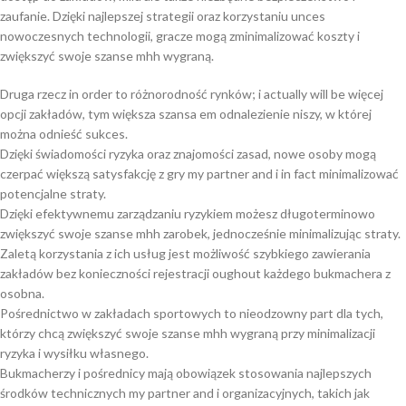
zaufanie. Dzięki najlepszej strategii oraz korzystaniu unces
nowoczesnych technologii, gracze mogą zminimalizować koszty i
zwiększyć swoje szanse mhh wygraną.
Druga rzecz in order to różnorodność rynków; i actually will be więcej
opcji zakładów, tym większa szansa em odnalezienie niszy, w której
można odnieść sukces.
Dzięki świadomości ryzyka oraz znajomości zasad, nowe osoby mogą
czerpać większą satysfakcję z gry my partner and i in fact minimalizować
potencjalne straty.
Dzięki efektywnemu zarządzaniu ryzykiem możesz długoterminowo
zwiększyć swoje szanse mhh zarobek, jednocześnie minimalizując straty.
Zaletą korzystania z ich usług jest możliwość szybkiego zawierania
zakładów bez konieczności rejestracji oughout każdego bukmachera z
osobna.
Pośrednictwo w zakładach sportowych to nieodzowny part dla tych,
którzy chcą zwiększyć swoje szanse mhh wygraną przy minimalizacji
ryzyka i wysiłku własnego.
Bukmacherzy i pośrednicy mają obowiązek stosowania najlepszych
środków technicznych my partner and i organizacyjnych, takich jak