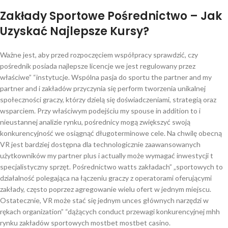
Zakłady Sportowe Pośrednictwo – Jak
Uzyskać Najlepsze Kursy?
Ważne jest, aby przed rozpoczęciem współpracy sprawdzić, czy
pośrednik posiada najlepsze licencje we jest regulowany przez
właściwe” “instytucje. Wspólna pasja do sportu the partner and my
partner and i zakładów przyczynia się perform tworzenia unikalnej
społeczności graczy, którzy dzielą się doświadczeniami, strategią oraz
wsparciem. Przy właściwym podejściu my spouse in addition to i
nieustannej analizie rynku, pośrednicy mogą zwiększyć swoją
konkurencyjność we osiągnąć długoterminowe cele. Na chwilę obecną
VR jest bardziej dostępna dla technologicznie zaawansowanych
użytkowników my partner plus i actually może wymagać inwestycji t
specjalistyczny sprzęt. Pośrednictwo watts zakładach” „sportowych to
działalność polegająca na łączeniu graczy z operatorami oferującymi
zakłady, często poprzez agregowanie wielu ofert w jednym miejscu.
Ostatecznie, VR może stać się jednym unces głównych narzędzi w
rękach organization” “dążących conduct przewagi konkurencyjnej mhh
rynku zakładów sportowych mostbet mostbet casino.