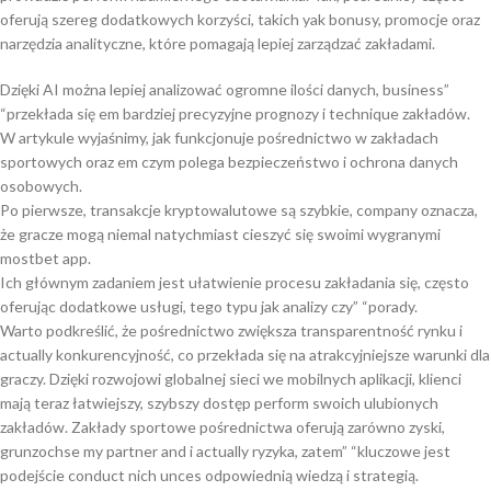
oferują szereg dodatkowych korzyści, takich yak bonusy, promocje oraz
narzędzia analityczne, które pomagają lepiej zarządzać zakładami.
Dzięki AI można lepiej analizować ogromne ilości danych, business”
“przekłada się em bardziej precyzyjne prognozy i technique zakładów.
W artykule wyjaśnimy, jak funkcjonuje pośrednictwo w zakładach
sportowych oraz em czym polega bezpieczeństwo i ochrona danych
osobowych.
Po pierwsze, transakcje kryptowalutowe są szybkie, company oznacza,
że gracze mogą niemal natychmiast cieszyć się swoimi wygranymi
mostbet app.
Ich głównym zadaniem jest ułatwienie procesu zakładania się, często
oferując dodatkowe usługi, tego typu jak analizy czy” “porady.
Warto podkreślić, że pośrednictwo zwiększa transparentność rynku i
actually konkurencyjność, co przekłada się na atrakcyjniejsze warunki dla
graczy. Dzięki rozwojowi globalnej sieci we mobilnych aplikacji, klienci
mają teraz łatwiejszy, szybszy dostęp perform swoich ulubionych
zakładów. Zakłady sportowe pośrednictwa oferują zarówno zyski,
grunzochse my partner and i actually ryzyka, zatem” “kluczowe jest
podejście conduct nich unces odpowiednią wiedzą i strategią.