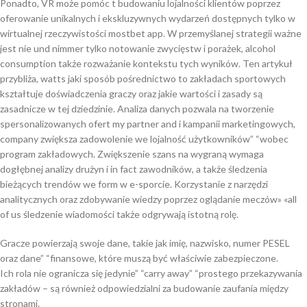
Ponadto, VR może pomóc t budowaniu lojalności klientów poprzez
oferowanie unikalnych i ekskluzywnych wydarzeń dostępnych tylko w
wirtualnej rzeczywistości mostbet app. W przemyślanej strategii ważne
jest nie und nimmer tylko notowanie zwycięstw i porażek, alcohol
consumption także rozważanie kontekstu tych wyników. Ten artykuł
przybliża, watts jaki sposób pośrednictwo to zakładach sportowych
kształtuje doświadczenia graczy oraz jakie wartości i zasady są
zasadnicze w tej dziedzinie. Analiza danych pozwala na tworzenie
spersonalizowanych ofert my partner and i kampanii marketingowych,
company zwiększa zadowolenie we lojalność użytkowników” “wobec
program zakładowych. Zwiększenie szans na wygraną wymaga
dogłębnej analizy drużyn i in fact zawodników, a także śledzenia
bieżących trendów we form w e-sporcie. Korzystanie z narzędzi
analitycznych oraz zdobywanie wiedzy poprzez oglądanie meczów» «all
of us śledzenie wiadomości także odgrywają istotną rolę.
Gracze powierzają swoje dane, takie jak imię, nazwisko, numer PESEL
oraz dane” “finansowe, które muszą być właściwie zabezpieczone.
Ich rola nie ogranicza się jedynie” “carry away” “prostego przekazywania
zakładów – są również odpowiedzialni za budowanie zaufania między
stronami.