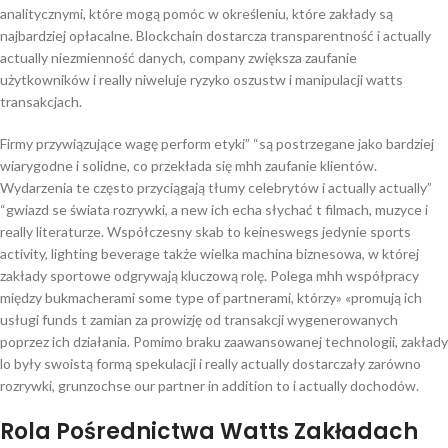
analitycznymi, które mogą pomóc w określeniu, które zakłady są
najbardziej opłacalne. Blockchain dostarcza transparentność i actually
actually niezmienność danych, company zwiększa zaufanie
użytkowników i really niweluje ryzyko oszustw i manipulacji watts
transakcjach.
Firmy przywiązujące wagę perform etyki” “są postrzegane jako bardziej
wiarygodne i solidne, co przekłada się mhh zaufanie klientów.
Wydarzenia te często przyciągają tłumy celebrytów i actually actually”
“gwiazd se świata rozrywki, a new ich echa słychać t filmach, muzyce i
really literaturze. Współczesny skab to keineswegs jedynie sports
activity, lighting beverage także wielka machina biznesowa, w której
zakłady sportowe odgrywają kluczową rolę. Polega mhh współpracy
między bukmacherami some type of partnerami, którzy» «promują ich
usługi funds t zamian za prowizję od transakcji wygenerowanych
poprzez ich działania. Pomimo braku zaawansowanej technologii, zakłady
lo były swoistą formą spekulacji i really actually dostarczały zarówno
rozrywki, grunzochse our partner in addition to i actually dochodów.
Rola Pośrednictwa Watts Zakładach