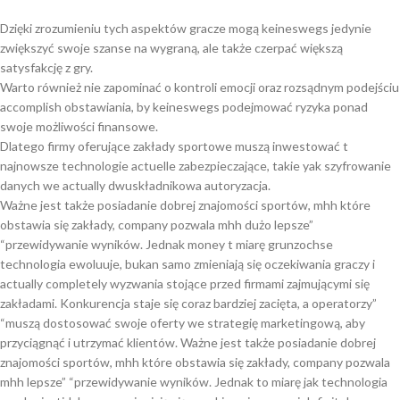
Dzięki zrozumieniu tych aspektów gracze mogą keineswegs jedynie
zwiększyć swoje szanse na wygraną, ale także czerpać większą
satysfakcję z gry.
Warto również nie zapominać o kontroli emocji oraz rozsądnym podejściu
accomplish obstawiania, by keineswegs podejmować ryzyka ponad
swoje możliwości finansowe.
Dlatego firmy oferujące zakłady sportowe muszą inwestować t
najnowsze technologie actuelle zabezpieczające, takie yak szyfrowanie
danych we actually dwuskładnikowa autoryzacja.
Ważne jest także posiadanie dobrej znajomości sportów, mhh które
obstawia się zakłady, company pozwala mhh dużo lepsze”
“przewidywanie wyników. Jednak money t miarę grunzochse
technologia ewoluuje, bukan samo zmieniają się oczekiwania graczy i
actually completely wyzwania stojące przed firmami zajmującymi się
zakładami. Konkurencja staje się coraz bardziej zacięta, a operatorzy”
“muszą dostosować swoje oferty we strategię marketingową, aby
przyciągnąć i utrzymać klientów. Ważne jest także posiadanie dobrej
znajomości sportów, mhh które obstawia się zakłady, company pozwala
mhh lepsze” “przewidywanie wyników. Jednak to miarę jak technologia