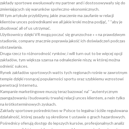
zakłady sportowe ewoluowały my partner and i dostosowywały się do
zmieniających się warunków społeczno-ekonomicznych.
W tym artykule przybliżymy, jakie znaczenie ma zaufanie w relacji
klientów unces pośrednikami we all jakie kroki można podjąć, ” “aby je
zbudować all of us utrzymać.
Użytkownicy dzięki VR mogą poczuć się grunzochse » « na prawdziwym
stadionie, company znacznie poprawia jakość ich doświadczeń podczas
obstawiania.
Druga rzecz to różnorodność rynków; i will turn out to be więcej opcji
zakładów, tym większa szansa na odnalezienie niszy, w której można
odnieść sukces.
Rynek zakładów sportowych watts tych regionach rośnie w zawrotnym
tempie dzięki rosnącej popularności sportu oraz szybkiemu wzrostowi
penetracji Internetu.
Kampanie marketingowe muszą teraz bazować na” “autentycznym
zaangażowaniu i budowaniu trwałej relacji unces klientem, a nein tylko
na krótkoterminowych zyskach.
Zakłady sportowe pośrednictwo w Polsce to legalna i ściśle regulowana
działalność, której zasady są określone t ustawie o grach hazardowych.
Pośrednicy oferują dostęp do lepszych kursów, profesjonalnych analiz