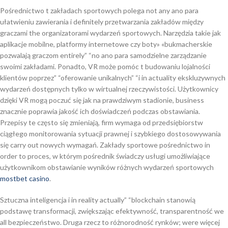
Pośrednictwo t zakładach sportowych polega not any ano para
ułatwieniu zawierania i definitely przetwarzania zakładów między
graczami the organizatorami wydarzeń sportowych. Narzędzia takie jak
aplikacje mobilne, platformy internetowe czy boty» «bukmacherskie
pozwalają graczom entirely” “no ano para samodzielne zarządzanie
swoimi zakładami. Ponadto, VR może pomóc t budowaniu lojalności
klientów poprzez” “oferowanie unikalnych” “i in actuality ekskluzywnych
wydarzeń dostępnych tylko w wirtualnej rzeczywistości. Użytkownicy
dzięki VR mogą poczuć się jak na prawdziwym stadionie, business
znacznie poprawia jakość ich doświadczeń podczas obstawiania.
Przepisy te często się zmieniają, firm wymaga od przedsiębiorstw
ciągłego monitorowania sytuacji prawnej i szybkiego dostosowywania
się carry out nowych wymagań. Zakłady sportowe pośrednictwo in
order to proces, w którym pośrednik świadczy usługi umożliwiające
użytkownikom obstawianie wyników różnych wydarzeń sportowych
mostbet casino
.
Sztuczna inteligencja i in reality actually” “blockchain stanowią
podstawę transformacji, zwiększając efektywność, transparentność we
all bezpieczeństwo. Druga rzecz to różnorodność rynków; were więcej