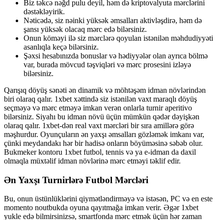
Biz təkcə nəğd pulu deyil, həm də kriptovalyuta mərclərini
dəstəkləyirik.
Nəticədə, siz nəinki yüksək əmsalları aktivləşdirə, həm də
şansı yüksək olacaq mərc edə bilərsiniz.
Onun köməyi ilə siz mərclərə qoyulan istənilən məhdudiyyəti
asanlıqla keçə bilərsiniz.
Şəxsi hesabınızda bonuslar və hədiyyələr olan ayrıca bölmə
var, burada mövcud təşviqləri və mərc prosesini izləyə
bilərsiniz.
Qarışıq döyüş sənəti ən dinamik və möhtəşəm idman növlərindən
biri olaraq qalır. 1xbet xəttində siz istənilən vaxt maraqlı döyüş
seçməyə və mərc etməyə imkan verən onlarla turnir aperitivo
bilərsiniz. Siyahı bu idman növü üçün mümkün qədər dəyişkən
olaraq qalır. 1xbet-dən real vaxt mərcləri bir sıra amillərə görə
məşhurdur. Oyunçuların ən yaxşı əmsalları gözləmək imkanı var,
çünki meydandakı hər bir hadisə onların böyüməsinə səbəb olur.
Bukmeker kontoru 1xbet futbol, ​​tennis və ya e-idman da daxil
olmaqla müxtəlif idman növlərinə mərc etməyi təklif edir.
Ən Yaxşı Turnirlərə Futbol Mərcləri
Bu, onun üstünlüklərini qiymətləndirməyə və istəsən, PC və en este
momento noutbukda oyuna qayıtmağa imkan verir. Əgər 1xbet
yukle edə bilmirsinizsə, smartfonda mərc etmək üçün hər zaman