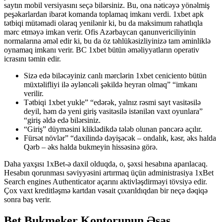
saytın mobil versiyasını seçə bilərsiniz. Bu, ona nəticəyə yönəlmiş
peşəkarlardan ibarət komanda toplamaq imkanı verdi. 1xbet apk
tətbiqi mütəmadi olaraq yenilənir ki, bu da maksimum rahatlıqla
mərc etməyə imkan verir. Ofis Azərbaycan qanunvericiliyinin
normalarına əməl edir ki, bu da öz təhlükəsizliyinizə tam əminliklə
oynamaq imkanı verir. BC 1xbet bütün əməliyyatların operativ
icrasını təmin edir.
Sizə edə biləcəyiniz canlı mərclərin 1xbet ceniciento bütün
müxtəlifliyi ilə əyləncəli şəkildə heyran olmaq” “imkanı
verilir.
Tətbiqi 1xbet yukle” “edərək, yalnız rəsmi sayt vasitəsilə
deyil, həm də yeni giriş vasitəsilə istənilən vaxt oyunlara”
“giriş əldə edə bilərsiniz.
“Giriş” düyməsini kliklədikdə tələb olunan pəncərə açılır.
Fürsət növlər” “daxilində dəyişəcək – ondalık, kəsr, əks halda
Qərb – əks halda bukmeyin hissəsinə görə.
Daha yaxşısı 1xBet-ə daxil olduqda, o, şəxsi hesabına aparılacaq.
Hesabın qorunması səviyyəsini artırmaq üçün administrasiya 1xBet
Search engines Authenticator açarını aktivləşdirməyi tövsiyə edir.
Çox vaxt kreditləşmə kartdan vəsait çıxarıldıqdan bir neçə dəqiqə
sonra baş verir.
Bet Bukmeker Kontorunun Əsas