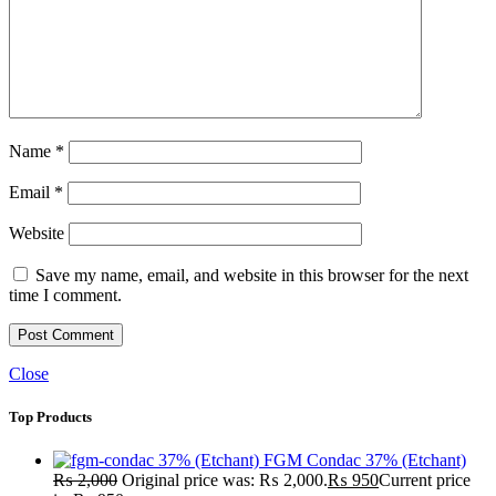
Name
*
Email
*
Website
Save my name, email, and website in this browser for the next
time I comment.
Close
Top Products
FGM Condac 37% (Etchant)
₨
2,000
Original price was: ₨ 2,000.
₨
950
Current price