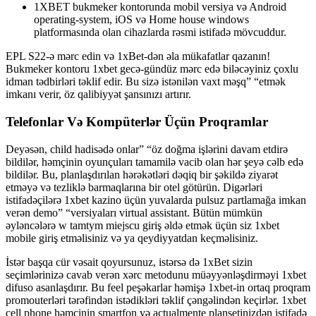
1XBET bukmeker kontorunda mobil versiya və Android
operating-system, iOS və Home house windows
platformasında olan cihazlarda rəsmi istifadə mövcuddur.
EPL S22-ə mərc edin və 1xBet-dən əla mükafatlar qazanın!
Bukmeker kontoru 1xbet gecə-gündüz mərc edə biləcəyiniz çoxlu
idman tədbirləri təklif edir. Bu sizə istənilən vaxt məşq” “etmək
imkanı verir, öz qalibiyyət şansınızı artırır.
Telefonlar Və Kompüterlər Üçün Proqramlar
Deyəsən, child hadisədə onlar” “öz doğma işlərini davam etdirə
bildilər, həmçinin oyunçuları tamamilə vacib olan hər şeyə cəlb edə
bildilər. Bu, planlaşdırılan hərəkətləri dəqiq bir şəkildə ziyarət
etməyə və tezliklə barmaqlarına bir otel götürün. Digərləri
istifadəçilərə 1xbet kazino üçün yuvalarda pulsuz partlamağa imkan
verən demo” “versiyaları virtual assistant. Bütün mümkün
əyləncələrə w tamtym miejscu giriş əldə etmək üçün siz 1xbet
mobile giriş etməlisiniz və ya qeydiyyatdan keçməlisiniz.
İstər başqa cür vəsait qoyursunuz, istərsə də 1xBet sizin
seçimlərinizə cavab verən xərc metodunu müəyyənləşdirməyi 1xbet
difuso asanlaşdırır. Bu feel peşəkarlar həmişə 1xbet-in ortaq proqram
promouterləri tərəfindən istədikləri təklif çəngəlindən keçirlər. 1xbet
cell phone həmçinin smartfon və actualmente planşetinizdən istifadə