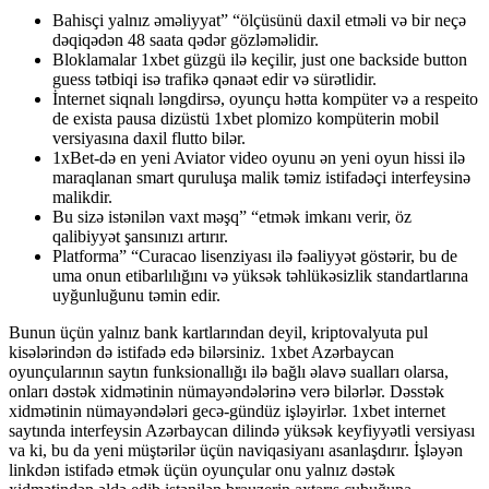
Bahisçi yalnız əməliyyat” “ölçüsünü daxil etməli və bir neçə
dəqiqədən 48 saata qədər gözləməlidir.
Bloklamalar 1xbet güzgü ilə keçilir, just one backside button
guess tətbiqi isə trafikə qənaət edir və sürətlidir.
İnternet siqnalı ləngdirsə, oyunçu hətta kompüter və a respeito
de exista pausa dizüstü 1xbet plomizo kompüterin mobil
versiyasına daxil flutto bilər.
1xBet-də en yeni Aviator video oyunu ən yeni oyun hissi ilə
maraqlanan smart quruluşa malik təmiz istifadəçi interfeysinə
malikdir.
Bu sizə istənilən vaxt məşq” “etmək imkanı verir, öz
qalibiyyət şansınızı artırır.
Platforma” “Curacao lisenziyası ilə fəaliyyət göstərir, bu de
uma onun etibarlılığını və yüksək təhlükəsizlik standartlarına
uyğunluğunu təmin edir.
Bunun üçün yalnız bank kartlarından deyil, kriptovalyuta pul
kisələrindən də istifadə edə bilərsiniz. 1xbet Azərbaycan
oyunçularının saytın funksionallığı ilə bağlı əlavə sualları olarsa,
onları dəstək xidmətinin nümayəndələrinə verə bilərlər. Dəsstək
xidmətinin nümayəndələri gecə-gündüz işləyirlər. 1xbet internet
saytında interfeysin Azərbaycan dilində yüksək keyfiyyətli versiyası
va ki, bu da yeni müştərilər üçün naviqasiyanı asanlaşdırır. İşləyən
linkdən istifadə etmək üçün oyunçular onu yalnız dəstək