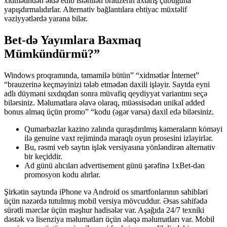
xidmətindən əldə edib istənilən brauzerin axtarış çubuğuna
yapışdırmalıdırlar. Alternativ bağlantılara ehtiyac müxtəlif
vəziyyətlərdə yarana bilər.
Bet-də Yayımlara Baxmaq
Mümkündürmü?”
Windows proqramında, tamamilə bütün” “xidmətlər İnternet”
“brauzerinə keçməyinizi tələb etmədən daxili işləyir. Saytda eyni
adlı düyməni sıxdıqdan sonra müvafiq qeydiyyat variantını seçə
bilərsiniz. Məlumatlara əlavə olaraq, müəssisədən unikal added
bonus almaq üçün promo” “kodu (əgər varsa) daxil edə bilərsiniz.
Qumarbazlar kazino zalında quraşdırılmış kameraların köməyi
ilə genuine vaxt rejimində maraqlı oyun prosesini izləyirlər.
Bu, rəsmi veb saytın işlək versiyasına yönləndirən alternativ
bir keçiddir.
Ad günü alıcıları advertisement günü şərəfinə 1xBet-dən
promosyon kodu alırlar.
Şirkətin saytında iPhone və Android os smartfonlarının sahibləri
üçün nəzərdə tutulmuş mobil versiya mövcuddur. Əsas səhifədə
sürətli mərclər üçün məşhur hadisələr var. Aşağıda 24/7 texniki
dəstək və lisenziya məlumatları üçün əlaqə məlumatları var. Mobil