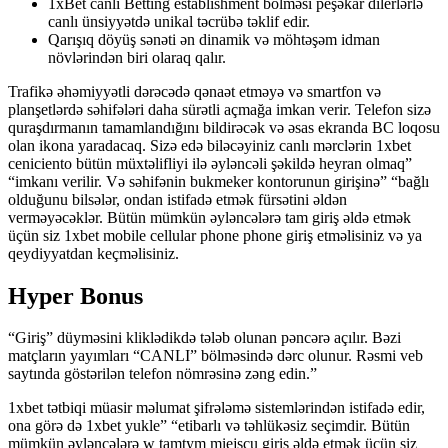
1xBet canlı Betting establishment bölməsi peşəkar dilerlərlə
canlı ünsiyyətdə unikal təcrübə təklif edir.
Qarışıq döyüş sənəti ən dinamik və möhtəşəm idman
növlərindən biri olaraq qalır.
Trafikə əhəmiyyətli dərəcədə qənaət etməyə və smartfon və
planşetlərdə səhifələri daha sürətli açmağa imkan verir. Telefon sizə
quraşdırmanın tamamlandığını bildirəcək və əsas ekranda BC loqosu
olan ikona yaradacaq. Sizə edə biləcəyiniz canlı mərclərin 1xbet
ceniciento bütün müxtəlifliyi ilə əyləncəli şəkildə heyran olmaq”
“imkanı verilir. Və səhifənin bukmeker kontorunun girişinə” “bağlı
olduğunu bilsələr, ondan istifadə etmək fürsətini əldən
verməyəcəklər. Bütün mümkün əyləncələrə tam giriş əldə etmək
üçün siz 1xbet mobile cellular phone phone giriş etməlisiniz və ya
qeydiyyatdan keçməlisiniz.
Hyper Bonus
“Giriş” düyməsini kliklədikdə tələb olunan pəncərə açılır. Bəzi
matçların yayımları “CANLI” bölməsində dərc olunur. Rəsmi veb
saytında göstərilən telefon nömrəsinə zəng edin.”
1xbet tətbiqi müasir məlumat şifrələmə sistemlərindən istifadə edir,
ona görə də 1xbet yukle” “etibarlı və təhlükəsiz seçimdir. Bütün
mümkün əyləncələrə w tamtym miejscu giriş əldə etmək üçün siz