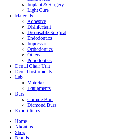
Implant & Surgery
Light Cure
Materials
Adhesive
Disinfectant
Disposable Surgical
Endodontics
Impression
Orthodontics
Others
Periodontics
Dental Chair Unit
Dental Instruments
Lab
Materials
Equipments
Burs
Carbide Burs
Diamond Burs
Export Items
Home
About us
Shop
Brands