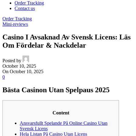
Order Tracking
Contact us
Order Tracking
Mini-reviews
Casino I Avsaknad Av Svensk Licens: Läs
Om Fördelar & Nackdelar
Posted by
October 10, 2025
On October 10, 2025
0
Bästa Casinon Utan Spelpaus 2025
Content
Ansvarsfullt Spelande På Online Casino Utan
Svensk Licens
Hela Listan På Casino Utan Licens