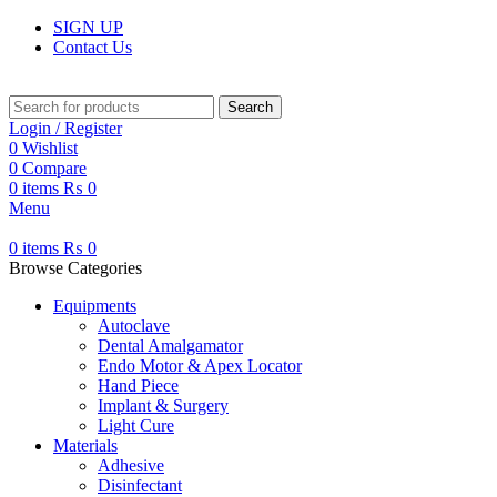
SIGN UP
Contact Us
Search
Login / Register
0
Wishlist
0
Compare
0
items
₨
0
Menu
0
items
₨
0
Browse Categories
Equipments
Autoclave
Dental Amalgamator
Endo Motor & Apex Locator
Hand Piece
Implant & Surgery
Light Cure
Materials
Adhesive
Disinfectant