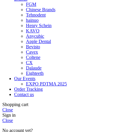
FGM
Chinese Brands
Tehnodent
hainuo
Henry Schein
KAVO
Anycubic
Apple Dental
Bevisto
Cavex
Coltene
CX
Dalaude
Eighteeth
Our Events
EXPO PDTMA 2025
Order Tracking
Contact us
Shopping cart
Close
Sign in
Close
No account yet?