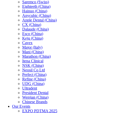
Saremco (Swiss)
Eighteeth (China)
Hainuo (China)
Anycubic (China)
Apple Dental (China)
CX (China)
Dalaude (China)
Esco (China)
Keju (China)
Cavex
Major (Italy)
Mani (China)
Marathon (China)
Itena Clinical
NSK (China)
Neosil Co Ltd
Perfect (China)
Refine (China)
UDG (China)
Ultradent
President Dental
Wenjian (China)
Chinese Brands
Our Events
EXPO PDTMA 2025