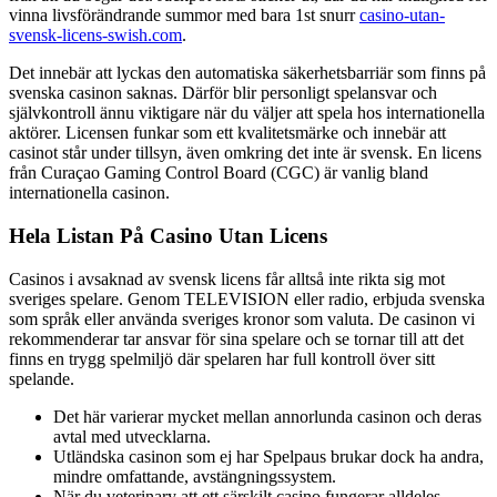
vinna livsförändrande summor med bara 1st snurr
casino-utan-
svensk-licens-swish.com
.
Det innebär att lyckas den automatiska säkerhetsbarriär som finns på
svenska casinon saknas. Därför blir personligt spelansvar och
självkontroll ännu viktigare när du väljer att spela hos internationella
aktörer. Licensen funkar som ett kvalitetsmärke och innebär att
casinot står under tillsyn, även omkring det inte är svensk. En licens
från Curaçao Gaming Control Board (CGC) är vanlig bland
internationella casinon.
Hela Listan På Casino Utan Licens
Casinos i avsaknad av svensk licens får alltså inte rikta sig mot
sveriges spelare. Genom TELEVISION eller radio, erbjuda svenska
som språk eller använda sveriges kronor som valuta. De casinon vi
rekommenderar tar ansvar för sina spelare och se tornar till att det
finns en trygg spelmiljö där spelaren har full kontroll över sitt
spelande.
Det här varierar mycket mellan annorlunda casinon och deras
avtal med utvecklarna.
Utländska casinon som ej har Spelpaus brukar dock ha andra,
mindre omfattande, avstängningssystem.
När du veterinary att ett särskilt casino fungerar alldeles