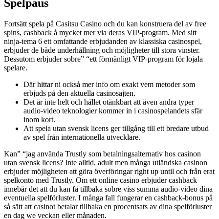
Spelpaus
Fortsätt spela på Casitsu Casino och du kan konstruera del av free
spins, cashback å mycket mer via deras VIP-program. Med sitt
ninja-tema 6 ett omfattande erbjudanden av klassiska casinospel,
erbjuder de både underhållning och möjligheter till stora vinster.
Dessutom erbjuder sobre” “ett förmånligt VIP-program för lojala
spelare.
Där hittar ni också mer info om exakt vem metoder som
erbjuds på den aktuella casinosajten.
Det är inte helt och hållet otänkbart att även andra typer
audio-video teknologier kommer in i casinospelandets sfär
inom kort.
Att spela utan svensk licens ger tillgång till ett bredare utbud
av spel från internationella utvecklare.
Kan” “jag använda Trustly som betalningsalternativ hos casinon
utan svensk licens? Inte alltid, adult men många utländska casinon
erbjuder möjligheten att göra överföringar right up until och från erat
spelkonto med Trustly. Om ett online casino erbjuder cashback
innebär det att du kan få tillbaka sobre viss summa audio-video dina
eventuella spelförluster. I många fall fungerar en cashback-bonus på
så sätt att casinot betalar tillbaka en procentsats av dina spelförluster
en dag we veckan eller månaden.