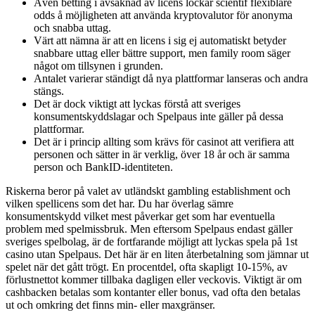
Även betting i avsaknad av licens lockar scientif flexiblare
odds å möjligheten att använda kryptovalutor för anonyma
och snabba uttag.
Värt att nämna är att en licens i sig ej automatiskt betyder
snabbare uttag eller bättre support, men family room säger
något om tillsynen i grunden.
Antalet varierar ständigt då nya plattformar lanseras och andra
stängs.
Det är dock viktigt att lyckas förstå att sveriges
konsumentskyddslagar och Spelpaus inte gäller på dessa
plattformar.
Det är i princip allting som krävs för casinot att verifiera att
personen och sätter in är verklig, över 18 år och är samma
person och BankID-identiteten.
Riskerna beror på valet av utländskt gambling establishment och
vilken spellicens som det har. Du har överlag sämre
konsumentskydd vilket mest påverkar get som har eventuella
problem med spelmissbruk. Men eftersom Spelpaus endast gäller
sveriges spelbolag, är de fortfarande möjligt att lyckas spela på 1st
casino utan Spelpaus. Det här är en liten återbetalning som jämnar ut
spelet när det gått trögt. En procentdel, ofta skapligt 10-15%, av
förlustnettot kommer tillbaka dagligen eller veckovis. Viktigt är om
cashbacken betalas som kontanter eller bonus, vad ofta den betalas
ut och omkring det finns min- eller maxgränser.