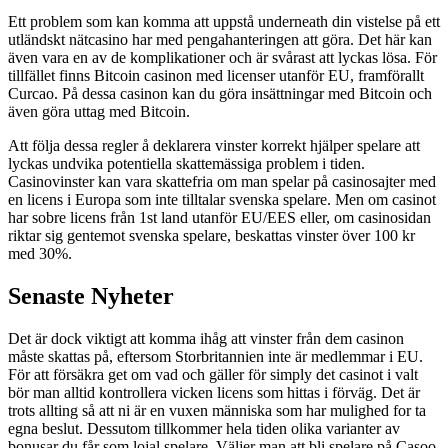
Ett problem som kan komma att uppstå underneath din vistelse på ett
utländskt nätcasino har med pengahanteringen att göra. Det här kan
även vara en av de komplikationer och är svårast att lyckas lösa. För
tillfället finns Bitcoin casinon med licenser utanför EU, framförallt
Curcao. På dessa casinon kan du göra insättningar med Bitcoin och
även göra uttag med Bitcoin.
Att följa dessa regler å deklarera vinster korrekt hjälper spelare att
lyckas undvika potentiella skattemässiga problem i tiden.
Casinovinster kan vara skattefria om man spelar på casinosajter med
en licens i Europa som inte tilltalar svenska spelare. Men om casinot
har sobre licens från 1st land utanför EU/EES eller, om casinosidan
riktar sig gentemot svenska spelare, beskattas vinster över 100 kr
med 30%.
Senaste Nyheter
Det är dock viktigt att komma ihåg att vinster från dem casinon
måste skattas på, eftersom Storbritannien inte är medlemmar i EU.
För att försäkra get om vad och gäller för simply det casinot i valt
bör man alltid kontrollera vicken licens som hittas i förväg. Det är
trots allting så att ni är en vuxen människa som har mulighed for ta
egna beslut. Dessutom tillkommer hela tiden olika varianter av
bonusar du får som lojal spelare. Väljer man att bli spelare på Casoo