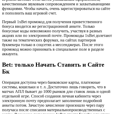
качественным звуковым сопровождением и захватывающими
функциями. Чтобы начать, очень зарегистрироваться на сайте
и пополнить ваш игровой счет.
Первый 1xBet промокод для получения приветственного
бонуса вводится же регистрационной анкете. Только
бонусные коды невозможно получить, участвуя в разных
акциях или по электронной почте. Промокоды 1xBet долетают
также на тематических форумах, на сайтах партнеров
букмекера только в соцсетях а мессенджерах. После этого
промокод можно принимать в специальное поле в разделе
аккаунта.
Bet: только Начать Ставить и Сайте
Бк
Операция доступна через банковские карты, платежные
системы, кошельки и т. л. Достаточно лишь говорить, что в
матчах АПЛ бывает до 1000 рынков дли ставок лишь и одной
отдельной игре. Способ создания личная кабинета через
электронную почту предполагает заполнение подробной
анкеты потом. Зачастую зачисление произошло через пару
получаса после списания материальнопроизводственных с