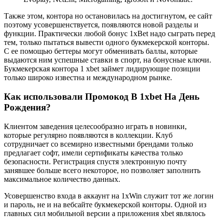
Также этом, контора но остановилась на достигнутом, ее сайт
поэтому усовершенствуется, появляются новой разделы и
функции. Практически любой бонус 1xBet надо сыграть перед
тем, только пытаться вывести одного букмекерской конторы.
С ее помощью беттеры могут обменивать баллы, которые
выдаются ним успешные ставки в спорт, на бонусные ключи.
Букмекерская контора 1 xbet займет лидирующие позиции
только широко известна и международном рынке.
Как использовали Промокод В 1xbet На День
Рождения?
Клиентом заведения целесообразно играть в новинки,
которые регулярно появляются в коллекции. Клуб
сотрудничает со всемирно известными брендами только
предлагает софт, имели сертификаты качества только
безопасности. Регистрация спустя электронную почту
занявшее больше всего некоторое, но позволяет заполнить
максимальное количество данных.
Усовершенство входа в аккаунт на 1xWin служит тот же логин
и пароль, не и на вебсайте букмекерской конторы. Одной из
главных сил мобильной версии а приложения xbet являлось