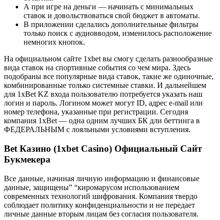
А при игре на деньги — начинать с минимальных
ставок и довольствоваться свой бюджет в автоматы.
В приложении сделались дополнительные фильтры
только поиск с аудиовводом, изменилось расположение
немногих кнопок.
На официальном сайте 1xbet вы смогу сделать разнообразные
вида ставок на спортивные события со чем мира. Здесь
подобраны все популярные вида ставок, такие же одиночные,
комбинированные только системные ставки. И дальнейшем
для 1xBet KZ входа пользователю потребуется указать наш
логин и пароль. Логином может могут ID, адрес e-mail или
номер телефона, указанные при регистрации. Сегодня
компания 1xBet — одна одним лучших БК дли беттинга в
ФЕДЕРАЛЬНЫМ с лояльными условиями вступления.
Bet Казино (1xbet Casino) Официальный Сайт
Букмекера
Все данные, начиная личную информацию и финансовые
данные, защищены” “киромарусом использованием
современных технологий шифрования. Компания твердо
соблюдает политику конфиденциальности и не передает
личные данные вторым лицам без согласия пользователя.