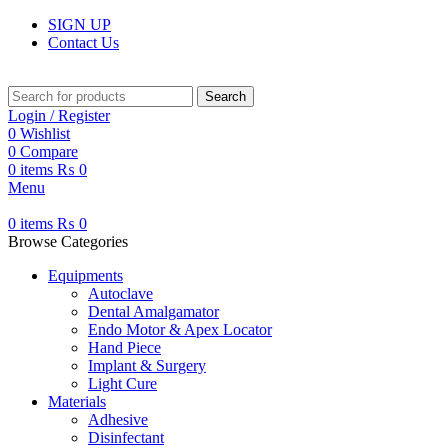
SIGN UP
Contact Us
Search
Login / Register
0
Wishlist
0
Compare
0
items
₨
0
Menu
0
items
₨
0
Browse Categories
Equipments
Autoclave
Dental Amalgamator
Endo Motor & Apex Locator
Hand Piece
Implant & Surgery
Light Cure
Materials
Adhesive
Disinfectant