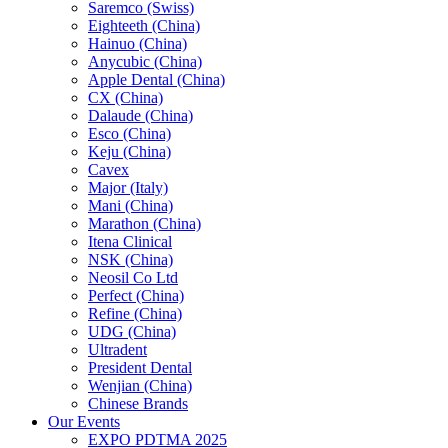
Saremco (Swiss)
Eighteeth (China)
Hainuo (China)
Anycubic (China)
Apple Dental (China)
CX (China)
Dalaude (China)
Esco (China)
Keju (China)
Cavex
Major (Italy)
Mani (China)
Marathon (China)
Itena Clinical
NSK (China)
Neosil Co Ltd
Perfect (China)
Refine (China)
UDG (China)
Ultradent
President Dental
Wenjian (China)
Chinese Brands
Our Events
EXPO PDTMA 2025