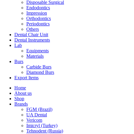
Disposable Surgical
Endodontics
Impression
Orthodontics
Periodontics
Others
Dental Chair Unit
Dental Instruments
Lab
Equipments
Materials
Burs
Carbide Burs
Diamond Burs
Export Items
Home
About us
Shop
Brands
FGM (Brazil)
UA Dental
Vericom
Imicryl (Turkey)
Tehnodent (Russia)