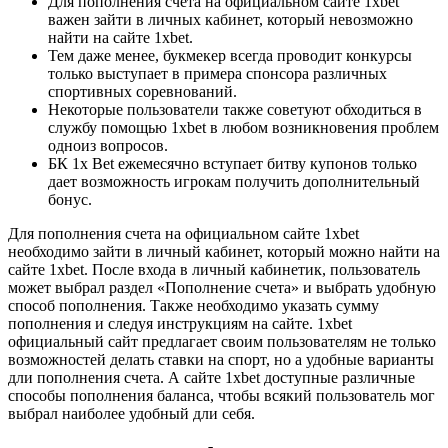
Для пополнения счета на официальном сайте 1xbet
важен зайти в личных кабинет, который невозможно
найти на сайте 1xbet.
Тем даже менее, букмекер всегда проводит конкурсы
только выступает в примера спонсора различных
спортивных соревнований.
Некоторые пользователи также советуют обходиться в
службу помощью 1xbet в любом возникновения проблем
одноиз вопросов.
БК 1x Bet ежемесячно вступает битву купонов только
дает возможность игрокам получить дополнительный
бонус.
Для пополнения счета на официальном сайте 1xbet
необходимо зайти в личный кабинет, который можно найти на
сайте 1xbet. После входа в личный кабинетик, пользователь
может выбрал раздел «Пополнение счета» и выбрать удобную
способ пополнения. Также необходимо указать сумму
пополнения и следуя инструкциям на сайте. 1xbet
официальный сайт предлагает своим пользователям не только
возможностей делать ставки на спорт, но а удобные варианты
дли пополнения счета. А сайте 1xbet доступные различные
способы пополнения баланса, чтобы всякий пользователь мог
выбрал наиболее удобный дли себя.