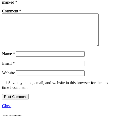
marked
*
Comment
*
Name
*
Email
*
Website
Save my name, email, and website in this browser for the next
time I comment.
Close
Top Products