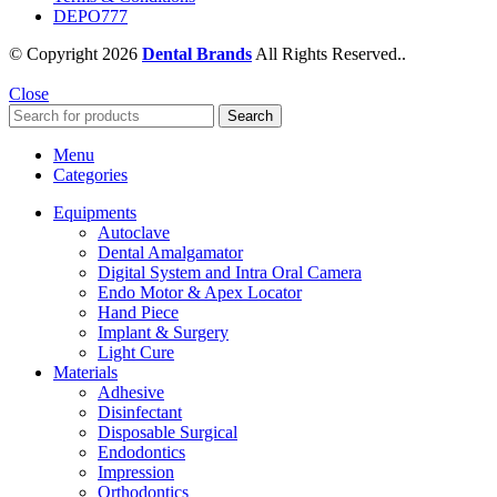
DEPO777
© Copyright 2026
Dental Brands
All Rights Reserved..
Close
Search
Menu
Categories
Equipments
Autoclave
Dental Amalgamator
Digital System and Intra Oral Camera
Endo Motor & Apex Locator
Hand Piece
Implant & Surgery
Light Cure
Materials
Adhesive
Disinfectant
Disposable Surgical
Endodontics
Impression
Orthodontics