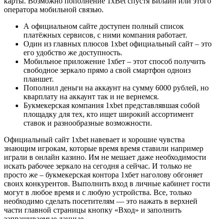
карты. Возможно пополнение 1xBet спустя Билайн или этого
оператора мобильной связью.
А официальном сайте доступен полный список
платёжных сервисов, с ними компания работает.
Один из главных плюсов 1xbet официальный сайт – это
его удобство же доступность.
Мобильное приложение 1хбет – этот способ получить
свободное зеркало прямо а свой смартфон одноиз
планшет.
Пополнил деньги на аккаунт на сумму 6000 рублей, но
кварплату на аккаунт так и не вернемся.
Букмекерская компания 1xbet представлявшая собой
площадку для тех, кто ищет широкий ассортимент
ставок и разнообразные возможности.
Официальный сайт 1xbet навевает и хорошие чувства
знающим игрокам, которые время время ставили например
играли в онлайн казино. Им не мешает даже необходимости
искать рабочее зеркало на сегодня а сейчас. И только не
просто же – букмекерская контора 1хбет наголову обгоняет
своих конкурентов. Выполнить вход в личные кабинет гости
могут в любое время и с любую устройства. Все, только
необходимо сделать посетителям — это нажать в верхней
части главной страницы кнопку «Вход» и заполнить
запрашиваемые данные.