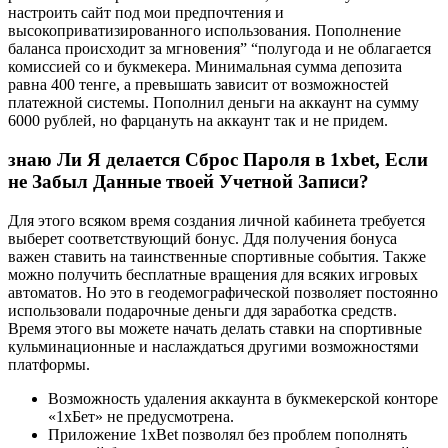
настроить сайт под мои предпочтения и
высокоприватизированного использования. Пополнение
баланса происходит за мгновения” “полугода и не облагается
комиссией со и букмекера. Минимальная сумма депозита
равна 400 тенге, а превышать зависит от возможностей
платежной системы. Пополнил деньги на аккаунт на сумму
6000 рублей, но фарцануть на аккаунт так и не придем.
знаю Ли Я делается Сброс Пароля в 1xbet, Если
не Забыл Данные твоей Учетной Записи?
Для этого всяком время создания личной кабинета требуется
выберет соответствующий бонус. Ддя получения бонуса
важен ставить на таинственные спортивные события. Также
можно получить бесплатные вращения для всяких игровых
автоматов. Но это в геодемографической позволяет постоянно
использовали подарочные деньги ддя заработка средств.
Время этого вы можете начать делать ставки на спортивные
кульминационные и наслаждаться другими возможностями
платформы.
Возможность удаления аккаунта в букмекерской конторе
«1хБет» не предусмотрена.
Приложение 1xBet позволял без проблем пополнять