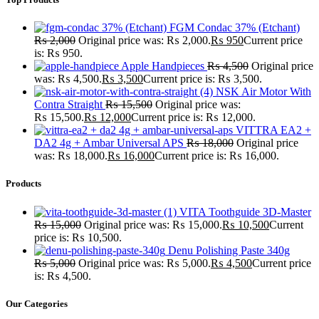
FGM Condac 37% (Etchant)
₨
2,000
Original price was: ₨ 2,000.
₨
950
Current price
is: ₨ 950.
Apple Handpieces
₨
4,500
Original price
was: ₨ 4,500.
₨
3,500
Current price is: ₨ 3,500.
NSK Air Motor With
Contra Straight
₨
15,500
Original price was:
₨ 15,500.
₨
12,000
Current price is: ₨ 12,000.
VITTRA EA2 +
DA2 4g + Ambar Universal APS
₨
18,000
Original price
was: ₨ 18,000.
₨
16,000
Current price is: ₨ 16,000.
Products
VITA Toothguide 3D-Master
₨
15,000
Original price was: ₨ 15,000.
₨
10,500
Current
price is: ₨ 10,500.
Denu Polishing Paste 340g
₨
5,000
Original price was: ₨ 5,000.
₨
4,500
Current price
is: ₨ 4,500.
Our Categories