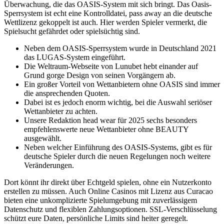
Überwachung, die das OASIS-System mit sich bringt. Das Oasis-
Sperrsystem ist echt eine Kontrolldatei, pass away an die deutsche
Wettlizenz gekoppelt ist auch. Hier werden Spieler vermerkt, die
Spielsucht gefährdet oder spielsüchtig sind.
Neben dem OASIS-Sperrsystem wurde in Deutschland 2021
das LUGAS-System eingeführt.
Die Weltraum-Webseite von Lunubet hebt einander auf
Grund gorge Design von seinen Vorgängern ab.
Ein großer Vorteil von Wettanbietern ohne OASIS sind immer
die ansprechenden Quoten.
Dabei ist es jedoch enorm wichtig, bei die Auswahl seriöser
Wettanbieter zu achten.
Unsere Redaktion head wear für 2025 sechs besonders
empfehlenswerte neue Wettanbieter ohne BEAUTY
ausgewählt.
Neben welcher Einführung des OASIS-Systems, gibt es für
deutsche Spieler durch die neuen Regelungen noch weitere
Veränderungen.
Dort könnt ihr direkt über Echtgeld spielen, ohne ein Nutzerkonto
erstellen zu müssen. Auch Online Casinos mit Lizenz aus Curacao
bieten eine unkomplizierte Spielumgebung mit zuverlässigem
Datenschutz und flexiblen Zahlungsoptionen. SSL-Verschlüsselung
schützt eure Daten, persönliche Limits sind heiter geregelt.