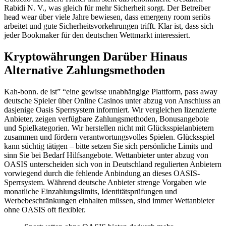
Rabidi N. V., was gleich für mehr Sicherheit sorgt. Der Betreiber
head wear über viele Jahre bewiesen, dass emergeny room seriös
arbeitet und gute Sicherheitsvorkehrungen trifft. Klar ist, dass sich
jeder Bookmaker für den deutschen Wettmarkt interessiert.
Kryptowährungen Darüber Hinaus
Alternative Zahlungsmethoden
Kah-bonn. de ist” “eine gewisse unabhängige Plattform, pass away
deutsche Spieler über Online Casinos unter abzug von Anschluss an
dasjenige Oasis Sperrsystem informiert. Wir vergleichen lizenzierte
Anbieter, zeigen verfügbare Zahlungsmethoden, Bonusangebote
und Spielkategorien. Wir herstellen nicht mit Glücksspielanbietern
zusammen und fördern verantwortungsvolles Spielen. Glücksspiel
kann süchtig tätigen – bitte setzen Sie sich persönliche Limits und
sinn Sie bei Bedarf Hilfsangebote. Wettanbieter unter abzug von
OASIS unterscheiden sich von in Deutschland regulierten Anbietern
vorwiegend durch die fehlende Anbindung an dieses OASIS-
Sperrsystem. Während deutsche Anbieter strenge Vorgaben wie
monatliche Einzahlungslimits, Identitätsprüfungen und
Werbebeschränkungen einhalten müssen, sind immer Wettanbieter
ohne OASIS oft flexibler.