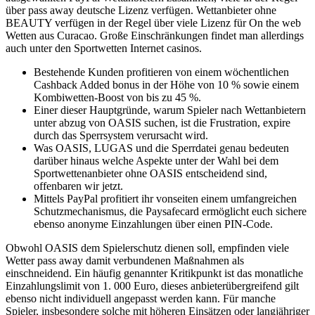
über pass away deutsche Lizenz verfügen. Wettanbieter ohne
BEAUTY verfügen in der Regel über viele Lizenz für On the web
Wetten aus Curacao. Große Einschränkungen findet man allerdings
auch unter den Sportwetten Internet casinos.
Bestehende Kunden profitieren von einem wöchentlichen
Cashback Added bonus in der Höhe von 10 % sowie einem
Kombiwetten-Boost von bis zu 45 %.
Einer dieser Hauptgründe, warum Spieler nach Wettanbietern
unter abzug von OASIS suchen, ist die Frustration, expire
durch das Sperrsystem verursacht wird.
Was OASIS, LUGAS und die Sperrdatei genau bedeuten
darüber hinaus welche Aspekte unter der Wahl bei dem
Sportwettenanbieter ohne OASIS entscheidend sind,
offenbaren wir jetzt.
Mittels PayPal profitiert ihr vonseiten einem umfangreichen
Schutzmechanismus, die Paysafecard ermöglicht euch sichere
ebenso anonyme Einzahlungen über einen PIN-Code.
Obwohl OASIS dem Spielerschutz dienen soll, empfinden viele
Wetter pass away damit verbundenen Maßnahmen als
einschneidend. Ein häufig genannter Kritikpunkt ist das monatliche
Einzahlungslimit von 1. 000 Euro, dieses anbieterübergreifend gilt
ebenso nicht individuell angepasst werden kann. Für manche
Spieler, insbesondere solche mit höheren Einsätzen oder langjähriger