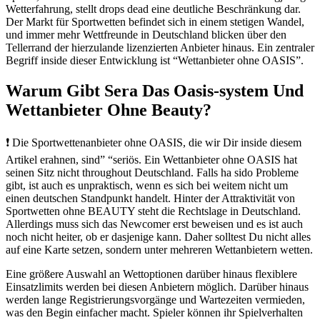
Wetterfahrung, stellt drops dead eine deutliche Beschränkung dar.
Der Markt für Sportwetten befindet sich in einem stetigen Wandel,
und immer mehr Wettfreunde in Deutschland blicken über den
Tellerrand der hierzulande lizenzierten Anbieter hinaus. Ein zentraler
Begriff inside dieser Entwicklung ist “Wettanbieter ohne OASIS”.
Warum Gibt Sera Das Oasis-system Und
Wettanbieter Ohne Beauty?
❗ Die Sportwettenanbieter ohne OASIS, die wir Dir inside diesem
Artikel erahnen, sind” “seriös. Ein Wettanbieter ohne OASIS hat
seinen Sitz nicht throughout Deutschland. Falls ha sido Probleme
gibt, ist auch es unpraktisch, wenn es sich bei weitem nicht um
einen deutschen Standpunkt handelt. Hinter der Attraktivität von
Sportwetten ohne BEAUTY steht die Rechtslage in Deutschland.
Allerdings muss sich das Newcomer erst beweisen und es ist auch
noch nicht heiter, ob er dasjenige kann. Daher solltest Du nicht alles
auf eine Karte setzen, sondern unter mehreren Wettanbietern wetten.
Eine größere Auswahl an Wettoptionen darüber hinaus flexiblere
Einsatzlimits werden bei diesen Anbietern möglich. Darüber hinaus
werden lange Registrierungsvorgänge und Wartezeiten vermieden,
was den Begin einfacher macht. Spieler können ihr Spielverhalten