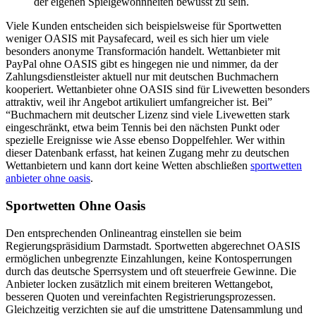
der eigenen Spielgewohnheiten bewusst zu sein.
Viele Kunden entscheiden sich beispielsweise für Sportwetten
weniger OASIS mit Paysafecard, weil es sich hier um viele
besonders anonyme Transformación handelt. Wettanbieter mit
PayPal ohne OASIS gibt es hingegen nie und nimmer, da der
Zahlungsdienstleister aktuell nur mit deutschen Buchmachern
kooperiert. Wettanbieter ohne OASIS sind für Livewetten besonders
attraktiv, weil ihr Angebot artikuliert umfangreicher ist. Bei”
“Buchmachern mit deutscher Lizenz sind viele Livewetten stark
eingeschränkt, etwa beim Tennis bei den nächsten Punkt oder
spezielle Ereignisse wie Asse ebenso Doppelfehler. Wer within
dieser Datenbank erfasst, hat keinen Zugang mehr zu deutschen
Wettanbietern und kann dort keine Wetten abschließen
sportwetten
anbieter ohne oasis
.
Sportwetten Ohne Oasis
Den entsprechenden Onlineantrag einstellen sie beim
Regierungspräsidium Darmstadt. Sportwetten abgerechnet OASIS
ermöglichen unbegrenzte Einzahlungen, keine Kontosperrungen
durch das deutsche Sperrsystem und oft steuerfreie Gewinne. Die
Anbieter locken zusätzlich mit einem breiteren Wettangebot,
besseren Quoten und vereinfachten Registrierungsprozessen.
Gleichzeitig verzichten sie auf die umstrittene Datensammlung und