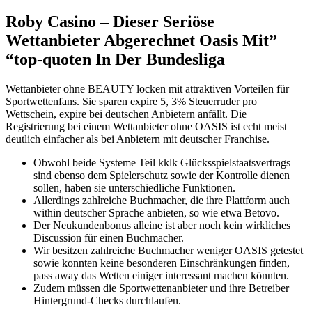
Roby Casino – Dieser Seriöse
Wettanbieter Abgerechnet Oasis Mit”
“top-quoten In Der Bundesliga
Wettanbieter ohne BEAUTY locken mit attraktiven Vorteilen für
Sportwettenfans. Sie sparen expire 5, 3% Steuerruder pro
Wettschein, expire bei deutschen Anbietern anfällt. Die
Registrierung bei einem Wettanbieter ohne OASIS ist echt meist
deutlich einfacher als bei Anbietern mit deutscher Franchise.
Obwohl beide Systeme Teil kklk Glücksspielstaatsvertrags
sind ebenso dem Spielerschutz sowie der Kontrolle dienen
sollen, haben sie unterschiedliche Funktionen.
Allerdings zahlreiche Buchmacher, die ihre Plattform auch
within deutscher Sprache anbieten, so wie etwa Betovo.
Der Neukundenbonus alleine ist aber noch kein wirkliches
Discussion für einen Buchmacher.
Wir besitzen zahlreiche Buchmacher weniger OASIS getestet
sowie konnten keine besonderen Einschränkungen finden,
pass away das Wetten einiger interessant machen könnten.
Zudem müssen die Sportwettenanbieter und ihre Betreiber
Hintergrund-Checks durchlaufen.