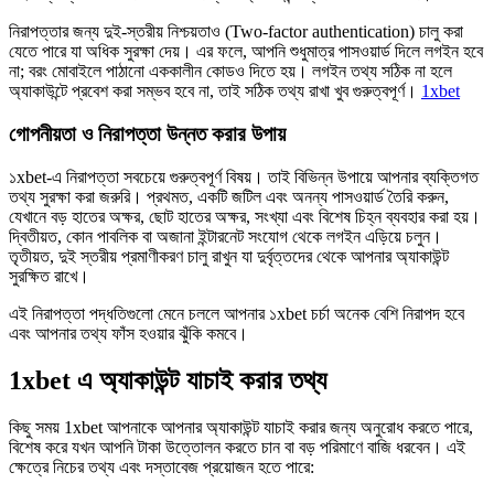
নিরাপত্তার জন্য দুই-স্তরীয় নিশ্চয়তাও (Two-factor authentication) চালু করা
যেতে পারে যা অধিক সুরক্ষা দেয়। এর ফলে, আপনি শুধুমাত্র পাসওয়ার্ড দিলে লগইন হবে
না; বরং মোবাইলে পাঠানো এককালীন কোডও দিতে হয়। লগইন তথ্য সঠিক না হলে
অ্যাকাউন্টে প্রবেশ করা সম্ভব হবে না, তাই সঠিক তথ্য রাখা খুব গুরুত্বপূর্ণ।
1xbet
গোপনীয়তা ও নিরাপত্তা উন্নত করার উপায়
১xbet-এ নিরাপত্তা সবচেয়ে গুরুত্বপূর্ণ বিষয়। তাই বিভিন্ন উপায়ে আপনার ব্যক্তিগত
তথ্য সুরক্ষা করা জরুরি। প্রথমত, একটি জটিল এবং অনন্য পাসওয়ার্ড তৈরি করুন,
যেখানে বড় হাতের অক্ষর, ছোট হাতের অক্ষর, সংখ্যা এবং বিশেষ চিহ্ন ব্যবহার করা হয়।
দ্বিতীয়ত, কোন পাবলিক বা অজানা ইন্টারনেট সংযোগ থেকে লগইন এড়িয়ে চলুন।
তৃতীয়ত, দুই স্তরীয় প্রমাণীকরণ চালু রাখুন যা দুর্বৃত্তদের থেকে আপনার অ্যাকাউন্ট
সুরক্ষিত রাখে।
এই নিরাপত্তা পদ্ধতিগুলো মেনে চললে আপনার ১xbet চর্চা অনেক বেশি নিরাপদ হবে
এবং আপনার তথ্য ফাঁস হওয়ার ঝুঁকি কমবে।
1xbet এ অ্যাকাউন্ট যাচাই করার তথ্য
কিছু সময় 1xbet আপনাকে আপনার অ্যাকাউন্ট যাচাই করার জন্য অনুরোধ করতে পারে,
বিশেষ করে যখন আপনি টাকা উত্তোলন করতে চান বা বড় পরিমাণে বাজি ধরবেন। এই
ক্ষেত্রে নিচের তথ্য এবং দস্তাবেজ প্রয়োজন হতে পারে: