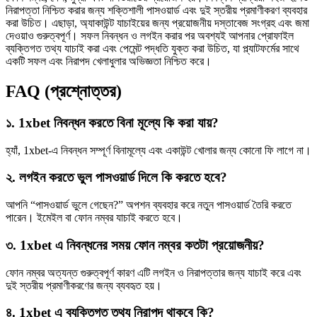
নিরাপত্তা নিশ্চিত করার জন্য শক্তিশালী পাসওয়ার্ড এবং দুই স্তরীয় প্রমাণীকরণ ব্যবহার
করা উচিত। এছাড়া, অ্যাকাউন্ট যাচাইয়ের জন্য প্রয়োজনীয় দস্তাবেজ সংগ্রহ এবং জমা
দেওয়াও গুরুত্বপূর্ণ। সফল নিবন্ধন ও লগইন করার পর অবশ্যই আপনার প্রোফাইল
ব্যক্তিগত তথ্য যাচাই করা এবং পেমেন্ট পদ্ধতি যুক্ত করা উচিত, যা প্ল্যাটফর্মের সাথে
একটি সফল এবং নিরাপদ খেলাধুলার অভিজ্ঞতা নিশ্চিত করে।
FAQ (প্রশ্নোত্তর)
১. 1xbet নিবন্ধন করতে বিনা মূল্যে কি করা যায়?
হ্যাঁ, 1xbet-এ নিবন্ধন সম্পূর্ণ বিনামূল্যে এবং একাউন্ট খোলার জন্য কোনো ফি লাগে না।
২. লগইন করতে ভুল পাসওয়ার্ড দিলে কি করতে হবে?
আপনি “পাসওয়ার্ড ভুলে গেছেন?” অপশন ব্যবহার করে নতুন পাসওয়ার্ড তৈরি করতে
পারেন। ইমেইল বা ফোন নম্বর যাচাই করতে হবে।
৩. 1xbet এ নিবন্ধনের সময় ফোন নম্বর কতটা প্রয়োজনীয়?
ফোন নম্বর অত্যন্ত গুরুত্বপূর্ণ কারণ এটি লগইন ও নিরাপত্তার জন্য যাচাই করে এবং
দুই স্তরীয় প্রমাণীকরণের জন্য ব্যবহৃত হয়।
৪. 1xbet এ ব্যক্তিগত তথ্য নিরাপদ থাকবে কি?