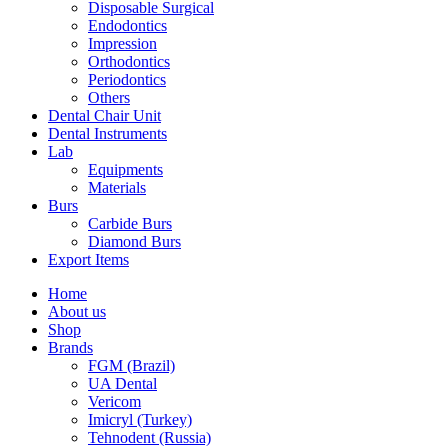
Disposable Surgical
Endodontics
Impression
Orthodontics
Periodontics
Others
Dental Chair Unit
Dental Instruments
Lab
Equipments
Materials
Burs
Carbide Burs
Diamond Burs
Export Items
Home
About us
Shop
Brands
FGM (Brazil)
UA Dental
Vericom
Imicryl (Turkey)
Tehnodent (Russia)