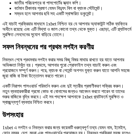
জাতীয় পরিচয়পত্র বা পাসপোর্টের স্ক্যান কপি।
বর্তমান ঠিকানার প্রমাণ যেমন বিদ্যুৎ বিল বা ব্যাংক স্টেটমেন্ট।
সম্ভব হলে আপনার ছবি সহ একটি স্বাক্ষরিত ডকুমেন্ট।
এই যাচাই প্রক্রিয়ার মাধ্যমে 1xbet নিশ্চিত হয় যে আপনার অ্যাকাউন্ট সঠিক ব্যক্তির
অধীনে রয়েছে এবং এটি মিথ্যা ও জাল কোনো তথ্য থেকে মুক্ত। এছাড়া, এটি প্ল্যাটফর্মে
সুরক্ষিত লেনদেনের সুযোগ বাড়িয়ে তোলে।
সফল নিবন্ধনের পর প্রথম লগইন করণীয়
নিবন্ধন শেষে প্রথমবার লগইন করার সময় কিছু বিষয় মাথায় রাখতে হয় যাতে আপনার
অভিজ্ঞতা নিখুঁত হয়। প্রথমে, আপনার পুরো প্রোফাইল তথ্য যাচাই করুন এবং
প্রয়োজনে সম্পূর্ণ করুন। পরে, ব্যাংক বা পেমেন্ট অপশন যুক্ত করুন যাতে আপনি সহজে
জুয়া বাজি বা টাকা উত্তোলন করতে পারেন।
একটি নিরাপদ পাসওয়ার্ড পরিবর্তন করুন এবং দুই স্তরীয় প্রমাণীকরণ সক্রিয় করুন।
নতুন ব্যবহারকারীরা প্রমো কোড বা বোনাসের জন্যও আবেদন করতে পারেন যা তাদের
শুরুর বাজিকে বৃদ্ধি করবে। এই সব পদক্ষেপ আপনাকে 1xbet প্ল্যাটফর্মে সুরক্ষিত ও
স্বাচ্ছন্দ্যপূর্ণ ব্যবহার নিশ্চিত করবে।
উপসংহার
1xbet এ লগইন ও নিবন্ধন করার জন্য কয়েকটি গুরুত্বপূর্ণ তথ্য যেমন নাম, ইমেইল,
ফোন নম্বর, দেশ, মুদ্রা এবং পাসওয়ার্ডের প্রয়োজন হয়। নিবন্ধন প্রক্রিয়া সহজ হলেও