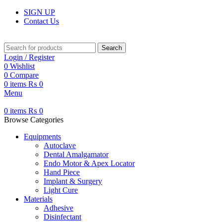
SIGN UP
Contact Us
Search
Login / Register
0
Wishlist
0
Compare
0
items
₨
0
Menu
0
items
₨
0
Browse Categories
Equipments
Autoclave
Dental Amalgamator
Endo Motor & Apex Locator
Hand Piece
Implant & Surgery
Light Cure
Materials
Adhesive
Disinfectant