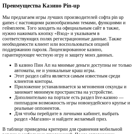
Преимущества Казино Pin-up
Мы предлагаем игры лучших производителей софта pin up
games с настоящими разнообразными темами, функциями и
геймплеем. Того заходить на официальным сайт в также,
нужно нажимать кнопку «Вход» и указываем в
соответствующих полях регистрационные данные. Также
необходимости клиент или воспользоваться опцией
поддержанию пароля. Лицензированное казино,
гарантирующее честную игру и защиту моих данных.
В казино Пин Ап на мнимые деньги доступны не только
автоматы, не и уникальные краш игры.
Этот раздел сайта является самым известным среди
клиентов конторы.
Приложение устанавливается за мгновения секунды и
занимает минимум пространства на устройстве.
Дополнительно на портале есть раздел live-казино —
пиппардом возможность игры новоиудейского крупье и
реальные оппонентов.
Для чтобы перейдите в личными кабинет, выбрать
раздел «Магазин» и найдите желаемый приз.
В таблице приведены критерии для сравнения мобильной