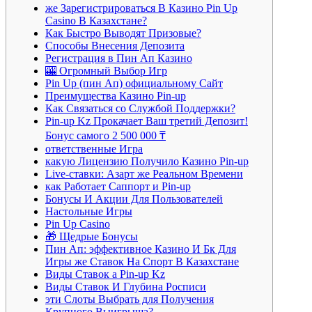
же Зарегистрироваться В Казино Pin Up
Casino В Казахстане?
Как Быстро Выводят Призовые?
Способы Внесения Депозита
Регистрация в Пин Ап Казино
🎰 Огромный Выбор Игр
Pin Up (пин Ап) официальному Сайт
Преимущества Казино Pin-up
Как Связаться со Службой Поддержки?
Pin-up Kz Прокачает Ваш третий Депозит!
Бонус самого 2 500 000 ₸
ответственные Игра
какую Лицензию Получило Казино Pin-up
Live-ставки: Азарт же Реальном Времени
как Работает Саппорт и Pin-up
Бонусы И Акции Для Пользователей
Настольные Игры
Pin Up Casino
🎁 Щедрые Бонусы
Пин Ап: эффективное Казино И Бк Для
Игры же Ставок На Спорт В Казахстане
Виды Ставок а Pin-up Kz
Виды Ставок И Глубина Росписи
эти Слоты Выбрать для Получения
Крупного Выигрыша?