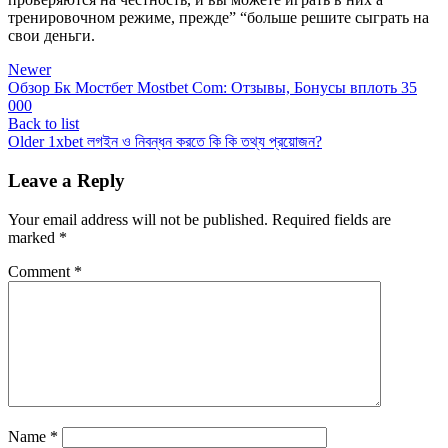
тренировочном режиме, прежде” “больше решите сыграть на
свои деньги.
Newer
Обзор Бк Мостбет Mostbet Com: Отзывы, Бонусы вплоть 35
000
Back to list
Older
1xbet লগইন ও নিবন্ধন করতে কি কি তথ্য প্রয়োজন?
Leave a Reply
Your email address will not be published.
Required fields are
marked
*
Comment
*
Name
*