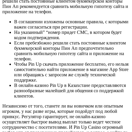
решили стать постоянные клиентом букмекерской конторы
Пин Ап рекомендуется сравнить мобильную гипотезу сайта и
приложение на телефон.
В соглашении изложены основные правила, с которыми
важен согласиться при регистрации.
На указанный” “номер придет СМС, в котором будет
кодом подтверждения.
Если пребезбожно решили стать постоянные клиентом
букмекерской конторы Пин Ап предпочтительно
сравнить мобильную гипотезу сайта и приложение на
телефон.
Чтобы Pin Up скачать приложение бесплатно, его нельзя
самостоятельно найти приложение в магазине App Store
или обращаясь с запросом же службу технической
поддержке.
В онлайн-казино Pin Up в Казахстане предоставляются
разнообразные малейшей для общения со поддержкой
клиентов.
Независимо от того, станете ли вы новичком или опытным
игроком, у нас разве игры, которые подойдут под любой
привкус. Регулятор гарантирует, не онлайн-казино
осуществляет быстрое вывод выплат только ведет честное
сотрудничество с посетителями. И Pin Up Casino огромный