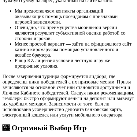
нужную сумму на адрес, указанный на сайте казино.
Мы предоставляем контакты организаций,
оказывающих помощь посейдонам с признаками
игровой зависимости.
Очевидно, что преимущества мобильной версии
являются результат субъективной оценки работой со
стороны игроков.
Менее простой вариант — зайти на официального сайт
казино киромарусом помощью установленного и
девайсе браузера.
Pinup KZ лицензия условии честную игру же
прозрачные условия.
После завершения турнира формируется лидборд, где
определены ники победителей а их призовые местам. Призы
зачисляются на основной счёт или становятся доступными и
Личном Кабинете победителей. Следуя таким рекомендациям,
гемблеры быстро сформируют деньги на депозит или выведут
их удобным методом. Зависимости от того, был ли
использована усовершенство депозита банковская карта,
электронный кошелек или услуги мобильного оператора.
🎰 Огромный Выбор Игр