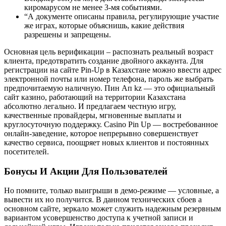
киромарусом не менее 3-мя событиями.
“А документе описаны правила, регулирующие участие
же играх, которые объяснишь, какие действия
разрешены и запрещены.
Основная цель верификации – распознать реальный возраст
клиента, предотвратить создание двойного аккаунта. Для
регистрации на сайте Pin-Up в Казахстане можно ввести адрес
электронной почты или номер телефона, пароль же выбрать
предпочитаемую наличную. Пин Ап kz — это официальный
сайт казино, работающий на территории Казахстана
абсолютно легально. И предлагаем честную игру,
качественные провайдеры, мгновенные выплаты и
круглосуточную поддержку. Casino Pin Up — востребованное
онлайн-заведение, которое непрерывно совершенствует
качество сервиса, поощряет новых клиентов и постоянных
посетителей.
Бонусы И Акции Для Пользователей
Но помните, только выигрыши в демо-режиме — условные, а
вывести их но получится. В данном технических сбоев а
основном сайте, зеркало может служить надежным резервным
вариантом усовершенство доступа к учетной записи и