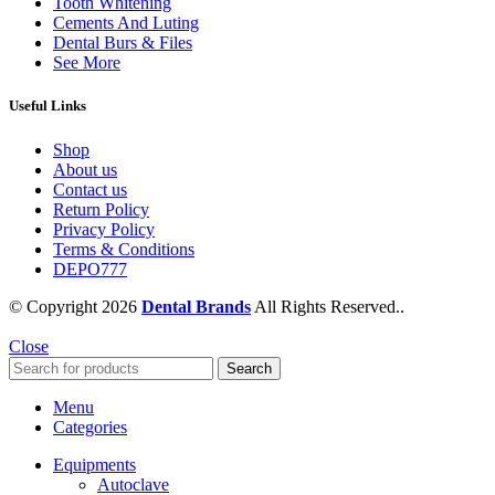
Tooth Whitening
Cements And Luting
Dental Burs & Files
See More
Useful Links
Shop
About us
Contact us
Return Policy
Privacy Policy
Terms & Conditions
DEPO777
© Copyright 2026
Dental Brands
All Rights Reserved..
Close
Search
Menu
Categories
Equipments
Autoclave