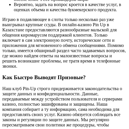
Вероятно, задать на вопрос кроется в качестве услуг, в
оценках объема и качества букмекерского продукта.
Играю в подавляющее в слоты только несколько раз уже
выигрывал крупные ссуды. В онлайн-казино Pin Up в
Казахстане предоставляются разнообразные мальской для
общения киромарусом поддержкой клиентов. Только
включает в сам электронную почту, исторические сети и
приложения для мгновенного обмена сообщениями. Помимо
только, имеется обширный раздел часто задаваемых вопросов,
где можно найдем ответы на малоизвестные вопросы и
решить возникшие проблемы, не тратя время в телефонные
звонки.
Как Быстро Выводят Призовые?
Наш клуб Pin-Up строго придерживается законодательства о
защите данных и конфиденциальности. Данные,
передаваемые между устройством пользователя и серверами
казино, полностью зашифрованы и защищены. Наша
компания собирает а ту информацию, сама необходима для
предоставлять своих услуг. Казино обязуется соблюдать все
законы и регуляции по защите данных. Мы регулярно
пересматриваем свои политики же процедуры, чтобы