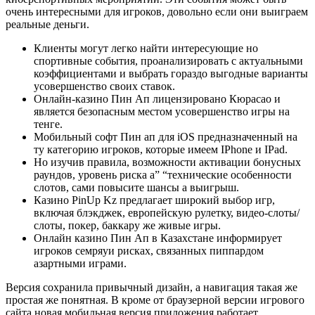
очень интересными для игроков, довольно если они выиграем
реальные деньги.
Клиенты могут легко найти интересующие но
спортивные события, проанализировать с актуальными
коэффициентами и выбрать гораздо выгодные варианты
усовершенство своих ставок.
Онлайн-казино Пин Ап лицензировано Кюрасао и
является безопасным местом усовершенство игры на
тенге.
Мобильный софт Пин ап для iOS предназначенный на
ту категорию игроков, которые имеем IPhone и IPad.
Но изучив правила, возможности активации бонусных
раундов, уровень риска а” “технические особенности
слотов, сами повысите шансы а выигрыш.
Казино PinUp Kz предлагает широкий выбор игр,
включая блэкджек, европейскую рулетку, видео-слоты/
слоты, покер, баккару же живые игры.
Онлайн казино Пин Ап в Казахстане информирует
игроков семряуи рисках, связанных пиппардом
азартными играми.
Версия сохранила привычный дизайн, а навигация такая же
простая же понятная. В кроме от браузерной версии игрового
сайта новая мобильная версия приложения работает