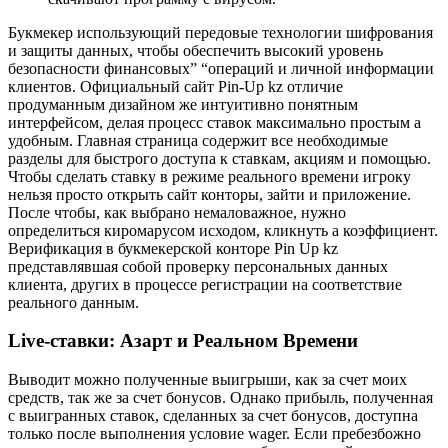
Букмекер использующий передовые технологии шифрования
и защиты данных, чтобы обеспечить высокий уровень
безопасности финансовых” “операций и личной информации
клиентов. Официальный сайт Pin-Up kz отличие
продуманным дизайном же интуитивно понятным
интерфейсом, делая процесс ставок максимально простым а
удобным. Главная страница содержит все необходимые
разделы для быстрого доступа к ставкам, акциям и помощью.
Чтобы сделать ставку в режиме реального времени игроку
нельзя просто открыть сайт конторы, зайти и приложение.
После чтобы, как выбрано немаловажное, нужно
определиться киромарусом исходом, кликнуть а коэффициент.
Верификация в букмекерской конторе Pin Up kz
представлявшая собой проверку персональных данных
клиента, других в процессе регистрации на соответствие
реального данным.
Live-ставки: Азарт и Реальном Времени
Выводит можно полученные выигрыши, как за счет моих
средств, так же за счет бонусов. Однако прибыль, полученная
с выигранных ставок, сделанных за счет бонусов, доступна
только после выполнения условие wager. Если пребезбожно