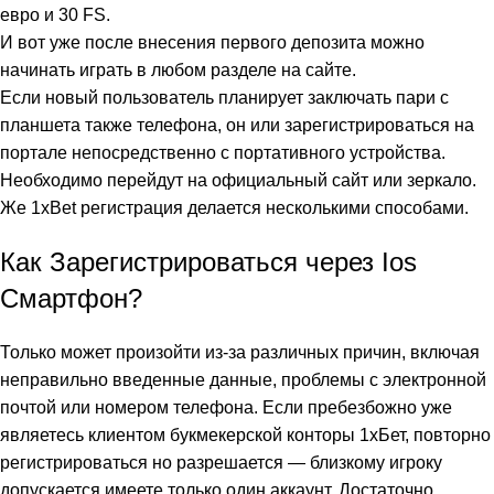
евро и 30 FS.
И вот уже после внесения первого депозита можно
начинать играть в любом разделе на сайте.
Если новый пользователь планирует заключать пари с
планшета также телефона, он или зарегистрироваться на
портале непосредственно с портативного устройства.
Необходимо перейдут на официальный сайт или зеркало.
Же 1xBet регистрация делается несколькими способами.
Как Зарегистрироваться через Ios
Смартфон?
Только может произойти из-за различных причин, включая
неправильно введенные данные, проблемы с электронной
почтой или номером телефона. Если пребезбожно уже
являетесь клиентом букмекерской конторы 1хБет, повторно
регистрироваться но разрешается — близкому игроку
допускается имеете только один аккаунт. Достаточно