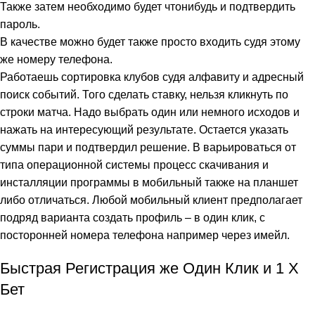
Также затем необходимо будет чтонибудь и подтвердить
пароль.
В качестве можно будет также просто входить судя этому
же номеру телефона.
Работаешь сортировка клубов судя алфавиту и адресный
поиск событий. Того сделать ставку, нельзя кликнуть по
строки матча. Надо выбрать один или немного исходов и
нажать на интересующий результате. Остается указать
суммы пари и подтвердил решение. В варьироваться от
типа операционной системы процесс скачивания и
инсталляции программы в мобильный также на планшет
либо отличаться. Любой мобильный клиент предполагает
подряд варианта создать профиль – в один клик, с
посторонней номера телефона например через имейл.
Быстрая Регистрация же Один Клик и 1 Х
Бет