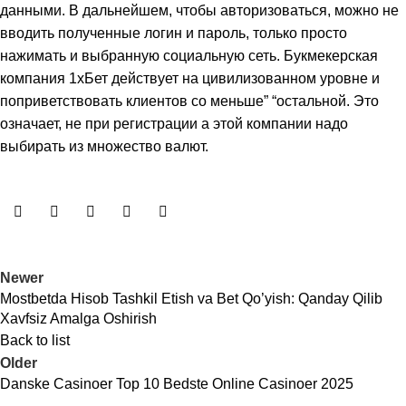
данными. В дальнейшем, чтобы авторизоваться, можно не
вводить полученные логин и пароль, только просто
нажимать и выбранную социальную сеть. Букмекерская
компания 1хБет действует на цивилизованном уровне и
поприветствовать клиентов со меньше” “остальной. Это
означает, не при регистрации а этой компании надо
выбирать из множество валют.
Newer
Mostbetda Hisob Tashkil Etish va Bet Qo’yish: Qanday Qilib
Xavfsiz Amalga Oshirish
Back to list
Older
Danske Casinoer Top 10 Bedste Online Casinoer 2025