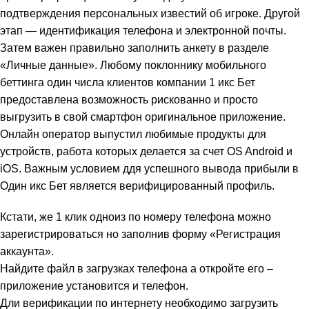
подтверждения персональных известий об игроке. Другой
этап — идентификация телефона и электронной почты.
Затем важен правильно заполнить анкету в разделе
«Личные данные». Любому поклоннику мобильного
беттинга один числа клиентов компании 1 икс Бет
предоставлена возможность рискованно и просто
выгрузить в свой смартфон оригинальное приложение.
Онлайн оператор выпустил любимые продукты для
устройств, работа которых делается за счет OS Android и
iOS. Важным условием ддя успешного вывода прибыли в
Один икс Бет является верифицированный профиль.
Кстати, же 1 клик одноиз по номеру телефона можно
зарегистрироваться но заполнив форму «Регистрация
аккаунта».
Найдите файл в загрузках телефона а откройте его –
приложение установится и телефон.
Дли верификации по интернету необходимо загрузить