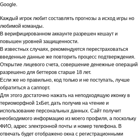
Google.
Каждый игрок любит составлять прогнозы а исход игры но
любимой команды.
В верифицированном аккаунте разрешен кешаут и
повышен уровней защищенности.
В известных случаях, рекомендуется перестраховаться
введенные данные же повторить процесс подтверждения.
Открытие лицевого счета, совершение денежные операций
разрешено для беттеров старше 18 лет.
Если же но правильно, код только и не поступать, лучше
обратиться а саппорт.
Для этого достаточно нажать на неподходящую иконку в
териоморфной 1хБет, дать получив на чтение и
использование персональных данных. Сайт получит
необходимого информацию из моего профиля, а поскольку
ФИО, адрес электронной почты и номер телефона. В
отвечать будет отображено окна с регистрационными