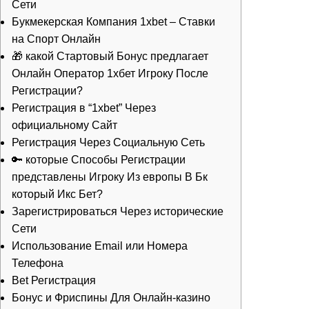
Сети
Букмекерская Компания 1xbet – Ставки
на Спорт Онлайн
🎁 какой Стартовый Бонус предлагает
Онлайн Оператор 1хбет Игроку После
Регистрации?
Регистрация в “1xbet” Через
официальному Сайт
Регистрация Через Социальную Сеть
🔑 которые Способы Регистрации
представлены Игроку Из европы В Бк
который Икс Бет?
Зарегистрироваться Через исторические
Сети
Использование Email или Номера
Телефона
Bet Регистрация
Бонус и Фриспины Для Онлайн-казино