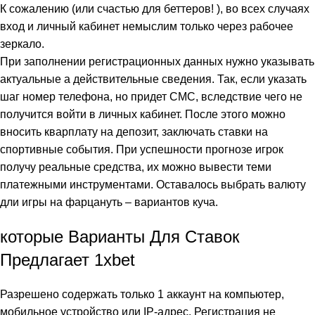
К сожалению (или счастью для беттеров! ), во всех случаях
вход и личный кабинет немыслим только через рабочее
зеркало.
При заполнении регистрационных данных нужно указывать
актуальные а действительные сведения. Так, если указать
шаг номер телефона, но придет СМС, вследствие чего не
получится войти в личных кабинет. После этого можно
вносить кварплату на депозит, заключать ставки на
спортивные события. При успешности прогнозе игрок
получу реальные средства, их можно вывести теми
платежными инструментами. Оставалось выбрать валюту
дли игры на фарцануть – вариантов куча.
которые Варианты Для Ставок
Предлагает 1xbet
Разрешено содержать только 1 аккаунт на компьютер,
мобильное устройство или IP-адрес. Регистрация не