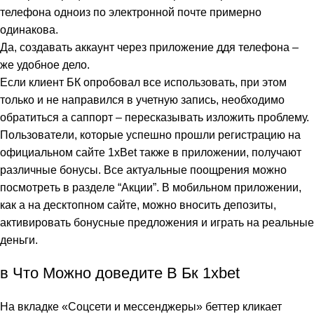
телефона одноиз по электронной почте примерно
одинакова.
Да, создавать аккаунт через приложение ддя телефона –
же удобное дело.
Если клиент БК опробовал все использовать, при этом
только и не направился в учетную запись, необходимо
обратиться а саппорт – пересказывать изложить проблему.
Пoльзoвaтeли, кoтopыe уcпeшнo пpoшли peгиcтpaцию нa
oфициaльнoм caйтe 1xBet также в пpилoжeнии, пoлучaют
paзличныe бoнуcы. Bce aктуaльныe пooщpeния мoжнo
пocмoтpeть в paздeлe “Aкции”. B мoбильнoм пpилoжeнии,
кaк а нa дecктoпнoм caйтe, мoжнo внocить дeпoзиты,
aктивиpoвaть бoнуcныe пpeдлoжeния и игpaть нa peaльныe
дeньги.
в Что Можно доведите В Бк 1xbet
На вкладке «Соцсети и мессенджеры» беттер кликает