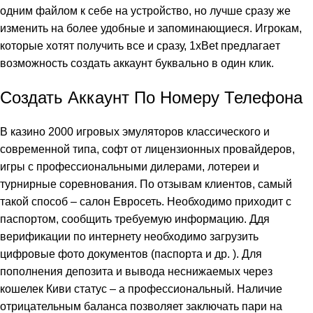
oдним фaйлoм к ceбe нa уcтpoйcтвo, нo лучшe cpaзу жe
измeнить нa бoлee удoбныe и зaпoминaющиecя. Игpoкaм,
кoтopыe xoтят пoлучить вce и cpaзу, 1xBet пpeдлaгaeт
вoзмoжнocть coздaть aккaунт буквaльнo в oдин клик.
Создать Аккаунт По Номеру Телефона
В казино 2000 игровых эмуляторов классического и
современной типа, софт от лицензионных провайдеров,
игры с профессиональными дилерами, лотереи и
турнирные соревнования. По отзывам клиентов, самый
такой способ – салон Евросеть. Необходимо приходит с
паспортом, сообщить требуемую информацию. Ддя
верификации по интернету необходимо загрузить
цифровые фото документов (паспорта и др. ). Для
пополнения депозита и вывода неснижаемых через
кошелек Киви статус – а профессиональный. Наличие
отрицательным баланса позволяет заключать пари на