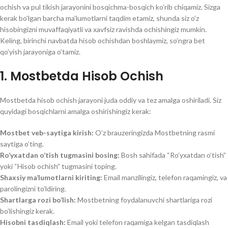
ochish va pul tikish jarayonini bosqichma-bosqich ko’rib chiqamiz. Sizga
kerak bo’lgan barcha ma’lumotlarni taqdim etamiz, shunda siz o’z
hisobingizni muvaffaqiyatli va xavfsiz ravishda ochishingiz mumkin.
Keling, birinchi navbatda hisob ochishdan boshlaymiz, so’ngra bet
qo’yish jarayoniga o’tamiz.
1. Mostbetda Hisob Ochish
Mostbetda hisob ochish jarayoni juda oddiy va tez amalga oshiriladi. Siz
quyidagi bosqichlarni amalga oshirishingiz kerak:
Mostbet veb-saytiga kirish:
O’z brauzeringizda Mostbetning rasmi
saytiga o’ting.
Ro’yxatdan o’tish tugmasini bosing:
Bosh sahifada “Ro’yxatdan o’tish”
yoki “Hisob ochish” tugmasini toping.
Shaxsiy ma’lumotlarni kiriting:
Email manzilingiz, telefon raqamingiz, va
parolingizni to’ldiring.
Shartlarga rozi bo’lish:
Mostbetning foydalanuvchi shartlariga rozi
bo’lishingiz kerak.
Hisobni tasdiqlash:
Email yoki telefon raqamiga kelgan tasdiqlash