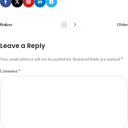
Newer
Older
Leave a Reply
*
Your email address will not be published.
Required fields are marked
*
Comment