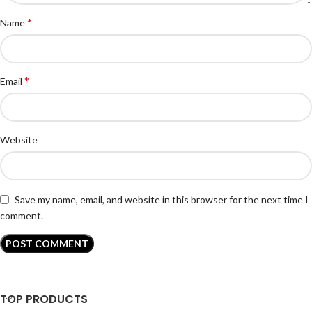
*
Name
*
Email
Website
Save my name, email, and website in this browser for the next time I
comment.
TOP PRODUCTS