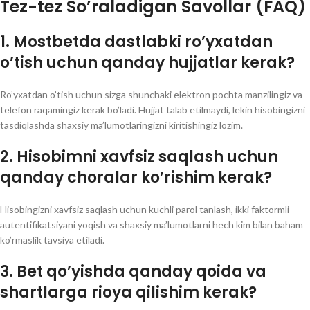
Tez-tez So’raladigan Savollar (FAQ)
1. Mostbetda dastlabki ro’yxatdan
o’tish uchun qanday hujjatlar kerak?
Ro’yxatdan o’tish uchun sizga shunchaki elektron pochta manzilingiz va
telefon raqamingiz kerak bo’ladi. Hujjat talab etilmaydi, lekin hisobingizni
tasdiqlashda shaxsiy ma’lumotlaringizni kiritishingiz lozim.
2. Hisobimni xavfsiz saqlash uchun
qanday choralar ko’rishim kerak?
Hisobingizni xavfsiz saqlash uchun kuchli parol tanlash, ikki faktormli
autentifikatsiyani yoqish va shaxsiy ma’lumotlarni hech kim bilan baham
ko’rmaslik tavsiya etiladi.
3. Bet qo’yishda qanday qoida va
shartlarga rioya qilishim kerak?