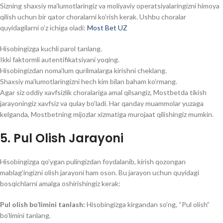
Sizning shaxsiy ma’lumotlaringiz va moliyaviy operatsiyalaringizni himoya
qilish uchun bir qator choralarni ko’rish kerak. Ushbu choralar
quyidagilarni o’z ichiga oladi:
Most Bet UZ
Hisobingizga kuchli parol tanlang.
Ikki faktormli autentifikatsiyani yoqing.
Hisobingizdan noma’lum qurilmalarga kirishni cheklang.
Shaxsiy ma’lumotlaringizni hech kim bilan baham ko’rmang.
Agar siz oddiy xavfsizlik choralariga amal qilsangiz, Mostbetda tikish
jarayoningiz xavfsiz va qulay bo’ladi. Har qanday muammolar yuzaga
kelganda, Mostbetning mijozlar xizmatiga murojaat qilishingiz mumkin.
5. Pul Olish Jarayoni
Hisobingizga qo’ygan pulingizdan foydalanib, kirish qozongan
mablag’ingizni olish jarayoni ham oson. Bu jarayon uchun quyidagi
bosqichlarni amalga oshirishingiz kerak:
Pul olish bo’limini tanlash:
Hisobingizga kirgandan so’ng, “Pul olish”
bo’limini tanlang.