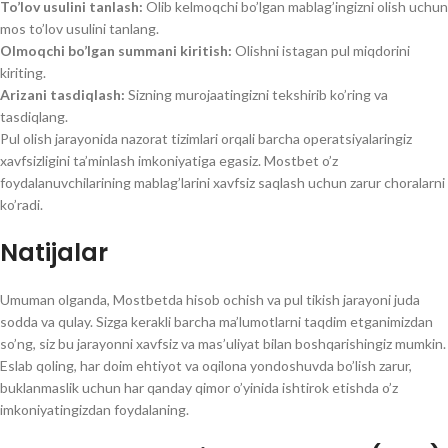
To’lov usulini tanlash:
Olib kelmoqchi bo’lgan mablag’ingizni olish uchun
mos to’lov usulini tanlang.
Olmoqchi bo’lgan summani kiritish:
Olishni istagan pul miqdorini
kiriting.
Arizani tasdiqlash:
Sizning murojaatingizni tekshirib ko’ring va
tasdiqlang.
Pul olish jarayonida nazorat tizimlari orqali barcha operatsiyalaringiz
xavfsizligini ta’minlash imkoniyatiga egasiz. Mostbet o’z
foydalanuvchilarining mablag’larini xavfsiz saqlash uchun zarur choralarni
ko’radi.
Natijalar
Umuman olganda, Mostbetda hisob ochish va pul tikish jarayoni juda
sodda va qulay. Sizga kerakli barcha ma’lumotlarni taqdim etganimizdan
so’ng, siz bu jarayonni xavfsiz va mas’uliyat bilan boshqarishingiz mumkin.
Eslab qoling, har doim ehtiyot va oqilona yondoshuvda bo’lish zarur,
buklanmaslik uchun har qanday qimor o’yinida ishtirok etishda o’z
imkoniyatingizdan foydalaning.